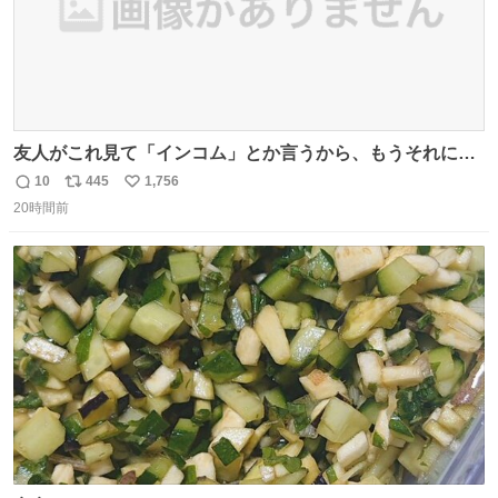
友人がこれ見て「インコム」とか言うから、もうそれにし
か見えなくなっちゃった。
10
445
1,756
返
リ
い
20時間前
信
ポ
い
数
ス
ね
ト
数
数