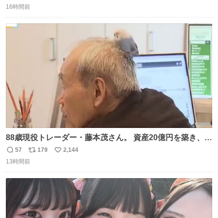
16時間前
信
ポ
い
数
ス
ね
ト
数
数
88歳現役トレーダー・藤本茂さん。 資産20億円を築き、
「令和のブラックマンデー」で2億6000万円の含み損を抱
57
179
2,144
返
リ
い
えても生き残った男が、血と汗で掴んだ「相場の8箇条」
13時間前
信
ポ
い
です。 1. 朝の急落は「買い」、朝の急騰は「売り」。 2.
数
ス
ね
午後の急騰は追わない。午後の急落は翌朝に狙う。
ト
数
数