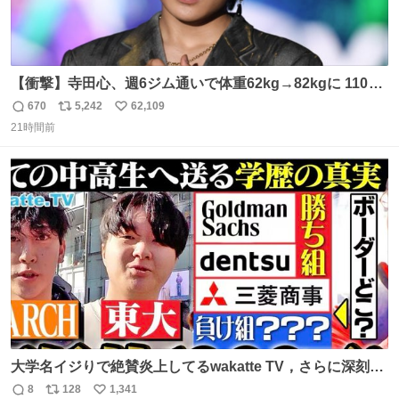
【衝撃】寺田心、週6ジム通いで体重62kg→82kgに 110kg
のベンチプレス持ち上げる姿披露
670
5,242
62,109
返
リ
い
news.livedoor.com/article/detail… 元々自重のみだった
21時間前
信
ポ
い
が、更に筋肉を大きくするためジム通いを開始。筋肉増量
数
ス
ね
のためおにぎり10個、ゼリー飲料3～4本、パスタと毎日4
ト
数
数
千kcalオーバーの食事を摂取し、増量したという。
大学名イジりで絶賛炎上してるwakatte TV，さらに深刻な
問題はこっちでは？ ・都内の特定企業に入るのを極度に推
8
128
1,341
返
リ
い