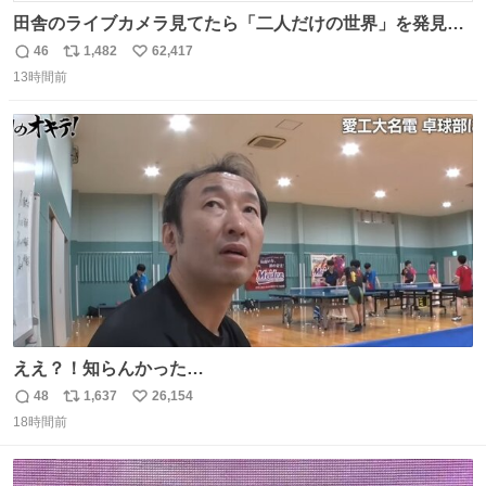
田舎のライブカメラ見てたら「二人だけの世界」を発見し
た
46
1,482
62,417
返
リ
い
13時間前
信
ポ
い
数
ス
ね
ト
数
数
ええ？！知らんかった…
48
1,637
26,154
返
リ
い
18時間前
信
ポ
い
数
ス
ね
ト
数