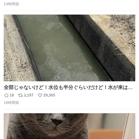
奨し，それ以外の地域で堅実に生きるのを周縁化する ・恋
14時間前
信
ポ
い
愛にかまけ，「陽キャラ」として振る舞うのを極端に中心
数
ス
ね
化する ・院生が研究環境を求め他大学に移るのを批判する
ト
数
数
過去例↓
全部じゃないけど！水位も半分ぐらいだけど！水が来はじ
めたよ！！！ 作業してくれた方々ありがとーーー
18
2,197
29,365
返
リ
い
ー！！！！！！！！！！！！！！！！！！！！！！！！！
18時間前
信
ポ
い
！
数
ス
ね
ト
数
数