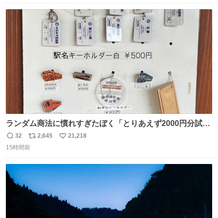
りませんでした。 マリサポらしいのでこれからは名前覚え
数
ス
ね
ます！！
ト
数
数
ランダム商法に慣れすぎたぼく「とりあえず2000円分試し
てみるか…」 駅員さん「どれが欲しいの？」 ぼく「えっ
32
2,645
21,218
返
リ
い
良いんですか？」 駅員さん「何が…？？」 やっぱランダム
15時間前
信
ポ
い
って悪い文化だ
数
ス
ね
わ！！！！！！！！！！！！！！！！！！！！
ト
数
数