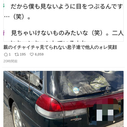
親のイチャイチャ見てられない息子達で他人のォレ笑顔
1
195
6,059
返
リ
い
20時間前
信
ポ
い
数
ス
ね
ト
数
数