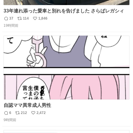
33年連れ添った愛車と別れを告げました さらばレガシィ
37
114
1,846
返
リ
い
19時間前
信
ポ
い
数
ス
ね
ト
数
数
自認ママ異常成人男性
6
212
2,472
返
リ
い
9時間前
信
ポ
い
数
ス
ね