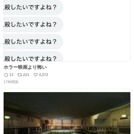
ト
数
数
ホラー映画より怖い
13
221
4,372
返
リ
い
17時間前
信
ポ
い
数
ス
ね
ト
数
数