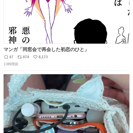
マンガ「同窓会で再会した初恋のひと」
47
874
8,173
返
リ
い
13時間前
信
ポ
い
数
ス
ね
ト
数
数