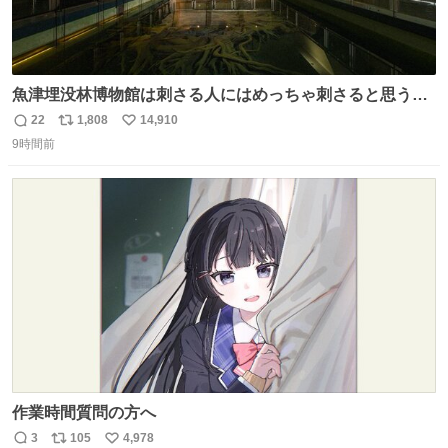
魚津埋没林博物館は刺さる人にはめっちゃ刺さると思う施
設 無人になった時の雰囲気が凄まじかった
22
1,808
14,910
返
リ
い
9時間前
信
ポ
い
数
ス
ね
ト
数
数
作業時間質問の方へ
3
105
4,978
返
リ
い