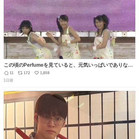
数
この頃のPerfumeを見ていると、元気いっぱいでありなが
ら決して感情に任せすぎることなく、しっかりと制御され
11
172
1,858
返
リ
い
たダンスであることに新鮮に驚く。3人のあげた足の向き
1日前
信
ポ
い
や角度とか本当に細かな部分まできっちりと揃っていてそ
数
ス
ね
こから積み重ねてきた努力や練習量が見て取れる…
ト
数
数