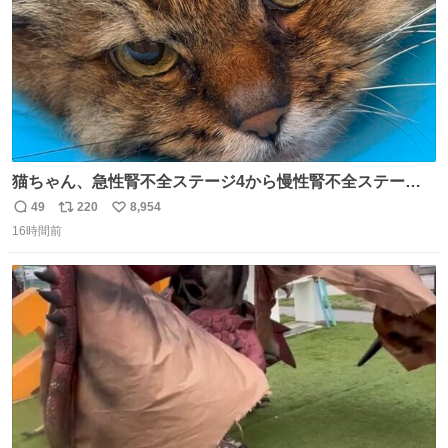
猫ちゃん、急性腎不全ステージ4から慢性腎不全ステージ2
になりました😭点滴も週一で大丈夫になった… このままだ
49
220
8,954
返
リ
い
と2、3日持たないって言われたのが嘘みたい…本当に嬉し
16時間前
信
ポ
い
い😭😭😭頑張ってくれてありがとう😭😭😭 嬉しくて帰り
数
ス
ね
道泣きながら歩いてたら向こうから来た人にすごい顔され
ト
数
数
た🫠