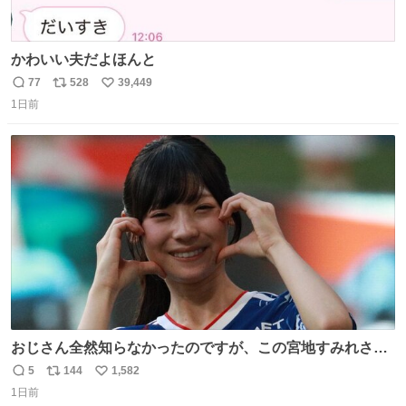
かわいい夫だよほんと
77
528
39,449
返
リ
い
1日前
信
ポ
い
数
ス
ね
ト
数
数
おじさん全然知らなかったのですが、この宮地すみれさん
（日向坂46）はマリサポだったのですね。 カメラ目線でに
5
144
1,582
返
リ
い
っこりしていただいたので撮影したものの、全然誰だか知
1日前
信
ポ
い