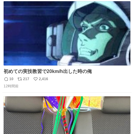
エクスプレス
ト
数
数
初めての実技教習で20km/h出した時の俺
10
217
2,416
返
リ
い
12時間前
信
ポ
い
数
ス
ね
ト
数
数