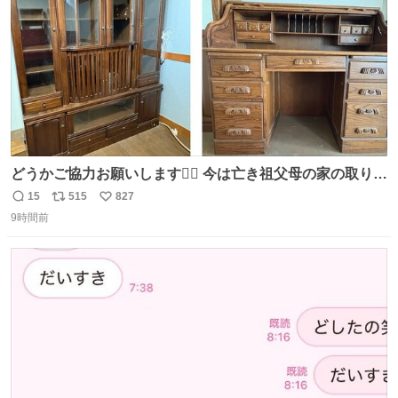
どうかご協力お願いします🙇‍♂️ 今は亡き祖父母の家の取り壊
しが決まり、どうしても処分して欲しくない食器棚と机の
15
515
827
返
リ
い
引き取り手を探しております この2つは私の祖母が当初一
9時間前
信
ポ
い
目惚れで購入したもので、祖母はc型肝炎で58歳という若
数
ス
ね
さで亡くなりましたが、この家具達をとても大切にしてお
ト
数
数
りました 続く↓