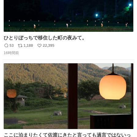
ひとりぼっちで移住した町の夜みて。
53
1,188
22,395
返
リ
い
16時間前
信
ポ
い
数
ス
ね
ト
数
数
ここに泊まりたくて佐渡にきたと言っても過言ではないっ