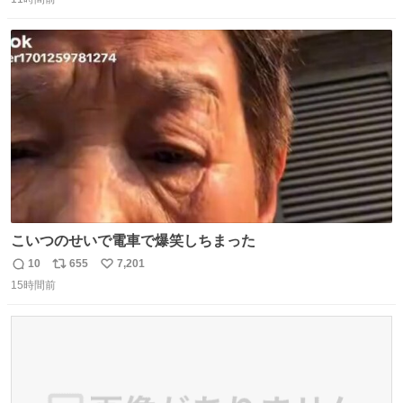
信
ポ
い
リやXMS、DOSエクステンダなどの手段を使って、なんと
数
ス
ね
かメモリをやりくりしていたことを知らない。
ト
数
数
こいつのせいで電車で爆笑しちまった
10
655
7,201
返
リ
い
15時間前
信
ポ
い
数
ス
ね
ト
数
数