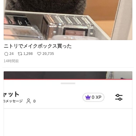
ニトリでメイクボックス買った
24
1,298
20,735
返
リ
い
14時間前
信
ポ
い
数
ス
ね
ト
数
数