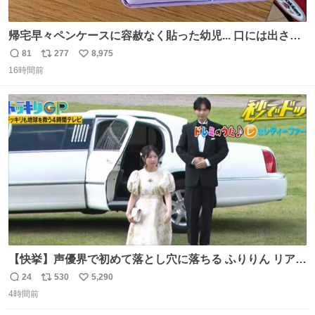
帰宅早々ペンケースに容赦なく貼った幼児... 口には出さぬ
が勿体無い精神で心がざわつく.....ッ
81
277
8,975
返
リ
い
16時間前
信
ポ
い
数
ス
ね
ト
数
数
【快挙】声優界で初めて落とし穴に落ちる ふりりん リアク
ションが最高過ぎる🤣 #ドッキリGP #降幡愛
24
530
5,290
返
リ
い
4時間前
信
ポ
い
数
ス
ね