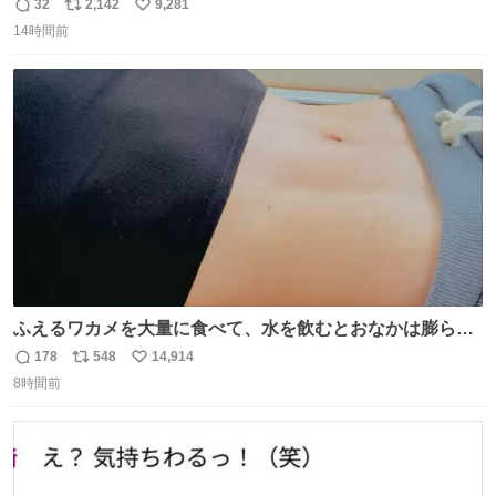
32
2,142
9,281
返
リ
い
14時間前
信
ポ
い
数
ス
ね
ト
数
数
ふえるワカメを大量に食べて、水を飲むとおなかは膨ら
む・・・・！？ ⚠️よい子は絶対マネしないでね⚠️ #夏休み
178
548
14,914
返
リ
い
の自由研究
8時間前
信
ポ
い
数
ス
ね
ト
数
数