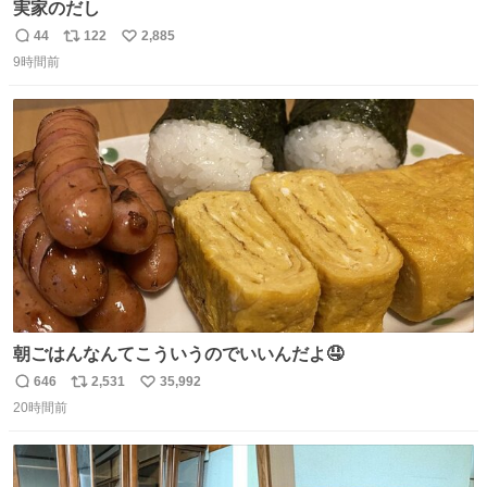
実家のだし
44
122
2,885
返
リ
い
9時間前
信
ポ
い
数
ス
ね
ト
数
数
朝ごはんなんてこういうのでいいんだよ🤤
646
2,531
35,992
返
リ
い
20時間前
信
ポ
い
数
ス
ね
ト
数
数