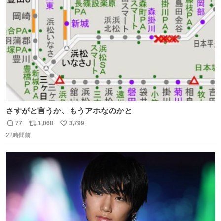
ト
数
数
さすがと言うか、もうアホなのかと
77
1,068
3,799
返
リ
い
22時間前
信
ポ
い
数
ス
ね
ト
数
数