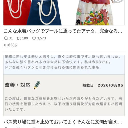
こんな水着バッグでプールに通ってたアナタ、完全なる同
世代（笑） #70年代 #80年代 #昭和レトロ
31
189
3,573
返
リ
い
10時間前
信
ポ
い
数
ス
ね
ト
数
数
バス乗り場に堂々止めておいてよくそんなに文句が言える