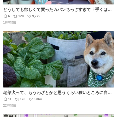
どうしても欲しくて買ったカバンちっさすぎて上手くはめ
ないと荷物入らん。女のカバンってなんでこんなちっさい
6
128
9,275
返
リ
い
の
18時間前
信
ポ
い
数
ス
ね
ト
数
数
老柴犬って、もうわざとかと思うくらい狭いところに自ら
はまりにいくじゃないですか？ 今朝ガーデニングしてる飼
11
126
3,064
返
リ
い
い主の間にはまってきて、最高に可愛かった♥️
22時間前
信
ポ
い
数
ス
ね