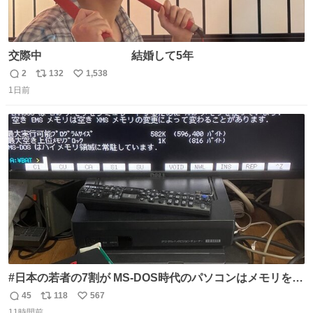
交際中 結婚して5年
2
132
1,538
返
リ
い
1日前
信
ポ
い
数
ス
ね
ト
数
数
#日本の若者の7割が MS-DOS時代のパソコンはメモリをい
くら増設しても、基本的に640～768KBまでしか使用でき
45
118
567
返
リ
い
なかったことを知らない。 またその改善策としてEMSメモ
11時間前