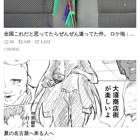
全国これだと思ってたらぜんぜん違ってた件。 ロケ地：広
島
52
145
1,212
返
リ
い
13時間前
信
ポ
い
数
ス
ね
ト
数
数
夏の名古屋へ来る人へ