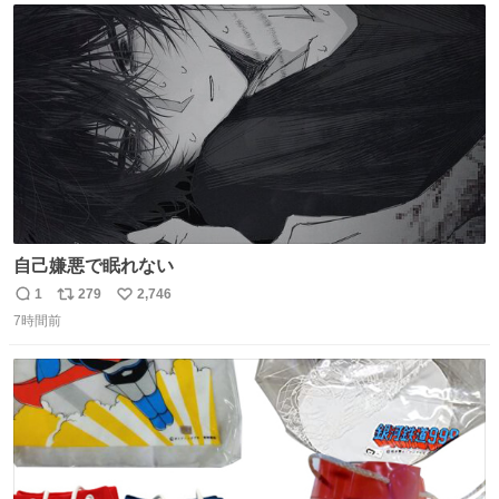
ト
数
数
自己嫌悪で眠れない
1
279
2,746
返
リ
い
7時間前
信
ポ
い
数
ス
ね
ト
数
数