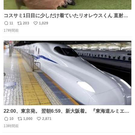
コスサミ1日目に少しだけ着ていたリオレウスくん 直射日
光下で暑すぎて疲労状態 火耐性15ではだめですね 適応珠
11
203
1,029
返
リ
い
Lv1と耐火珠Lv3装備しないと真夏の名古屋は過ごせぬよう
17時間前
信
ポ
い
です #コスサミ2026
数
ス
ね
ト
数
数
22:00、東京発。 翌朝6:59、新大阪着。 『東海道ルミエー
ルエクスプレス』が今夜、初運行！ 岐阜羽島駅で夜を越す
10
1,000
2,871
返
リ
い
東海道新幹線。寝台列車じゃないのに、朝まで新幹線とい
13時間前
信
ポ
い
う、なんだか特別体験😉 #TRAINTRIP #東海道ルミエール
数
ス
ね