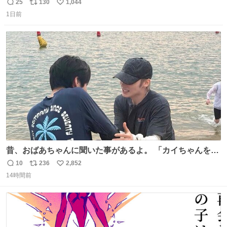
ね 運転士は日本人やったのなら韓国人は関係ないし、なん
25
130
1,044
返
リ
い
なら68歳も関係ない…
1日前
信
ポ
い
数
ス
ね
ト
数
数
昔、おばあちゃんに聞いた事があるよ。 「カイちゃんをい
じめると、アイツが海から上がって来るぞ。」って。
10
236
2,852
返
リ
い
14時間前
信
ポ
い
数
ス
ね
ト
数
数