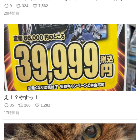
9
324
7,562
返
リ
い
20時間前
信
ポ
い
数
ス
ね
ト
数
数
え！？やすっ！
35
166
1,282
返
リ
い
17時間前
信
ポ
い
数
ス
ね
ト
数
数