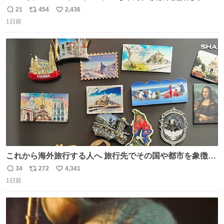
直後の鳥山明さんと、小山茉美さんです。
21
454
2,436
返
リ
い
1日前
信
ポ
い
数
ス
ね
ト
数
数
これから海外旅行する人へ 旅行先でその国や都市を象徴す
る マグネットを買って欲しい。 僕は交換留学してた1年間
34
272
4,341
返
リ
い
で20カ国回ったけど、旅行先で必ずマグネットを買い、今
1日前
信
ポ
い
は家の冷蔵庫に貼ってる。 交換留学が終わって1年経つけ
数
ス
ね
どそれぞれのマグネットを見る度に旅の思い出が鮮明によ
ト
数
数
みがえります。