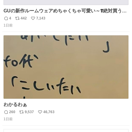
GUの新作ルームウェアめちゃくちゃ可愛い～❣️絶対買うぞ
🪿🤍 9月下旬発売🪄
4
442
7,143
返
リ
い
1日前
信
ポ
い
数
ス
ね
ト
数
数
わかるわぁ
260
9,537
46,763
返
リ
い
1日前
信
ポ
い
数
ス
ね