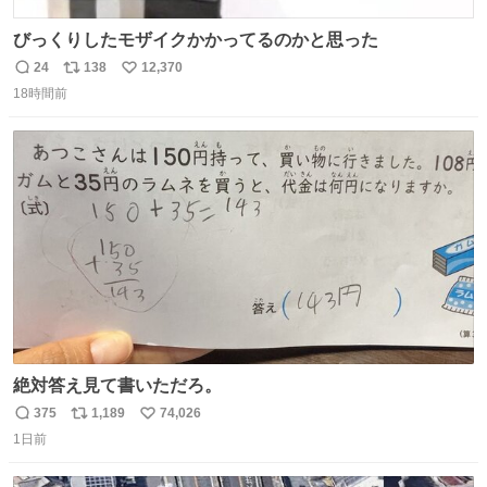
びっくりしたモザイクかかってるのかと思った
24
138
12,370
返
リ
い
18時間前
信
ポ
い
数
ス
ね
ト
数
数
絶対答え見て書いただろ。
375
1,189
74,026
返
リ
い
1日前
信
ポ
い
数
ス
ね