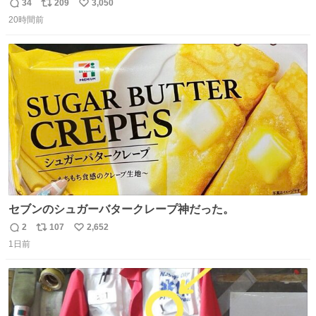
が8月1日に 虹の橋を渡りました🌈 たくさんの幸せを運
34
209
3,050
返
リ
い
び、たくさんのおやつを食べて、たくさん愛されたハチく
20時間前
信
ポ
い
んありがとう ハチくん大好きだよ 秋田犬の里 スタッフ一
数
ス
ね
同より 愛を込めて #秋田犬の里 #akitainu #akita #ハチくん
ト
数
数
大好き
セブンのシュガーバタークレープ神だった。
2
107
2,652
返
リ
い
1日前
信
ポ
い
数
ス
ね
ト
数
数