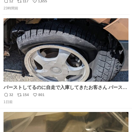
（御免駅）
12
117
1,655
返
リ
い
23時間前
信
ポ
い
数
ス
ね
ト
数
数
バーストしてるのに自走で入庫してきたお客さん バースト
したならその場で動かないで助け呼んで下さい😰 保険にロ
32
154
801
返
リ
い
ードサービス付いてて金銭負担も無いんですから これで走
1日前
信
ポ
い
ると、壊さなくていい所まで壊しちゃいますから 実際、外
数
ス
ね
装ダメージ、ABSセンサ断線、ブレーキホースも傷入っち
ト
数
数
ゃってます…