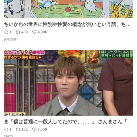
ちいかわの世界に性別や性愛の概念が無いという話、ちい
かわタロットでも恋人・女帝・女教皇あたりは性別を意識
1
489
4,006
返
リ
い
させないように描かれてるんだよね。かなり徹底している
9時間前
信
ポ
い
印象。
数
ス
ね
ト
数
数
ま「僕は普通に一般人してたので、、、」 さんまさん「チ
ンパンジー⁉️」 しぬwwwwwwwwwwwwwwwwwwwww
1
161
7,559
返
リ
い
1日前