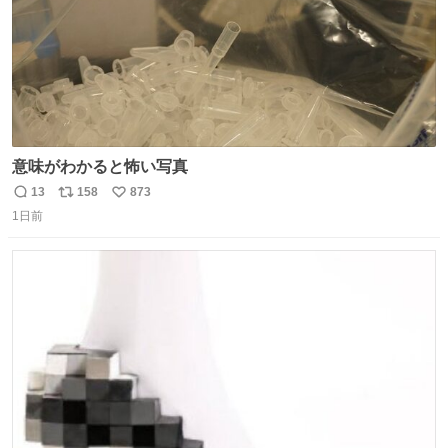
意味がわかると怖い写真
13
158
873
返
リ
い
1日前
信
ポ
い
数
ス
ね
ト
数
数