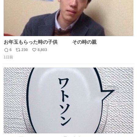
お年玉もらった時の子供 その時の親
6
230
8,803
返
リ
い
1日前
信
ポ
い
数
ス
ね
ト
数
数