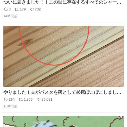
ついに届きました！！この世に存在するすべてのシャーロ
ック・ホームズに「ワトソン」と喋ってもらうためのアク
3
179
732
返
リ
い
スタです！！！
14時間前
信
ポ
い
数
ス
ね
ト
数
数
やりました！夫がパスタを落として杉床ぼこぼこしまし
た！よかったーーー！ファーストぼこぼこ自分じゃなく
264
1,806
20,081
返
リ
い
て！これで第二波いつでもいけます！！！✌️いやーほっと
15時間前
信
ポ
い
した！ 杉床を採用しようとしている方々へ忠告です。杉床
数
ス
ね
は乾燥パスタに負けます。豆腐くらいやわやわです。
ト
数
数