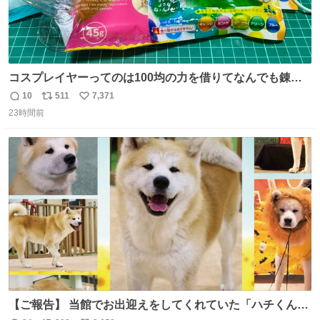
コスプレイヤーってのは100均の力を借りてなんでも錬成
できるんですよねビフォーアフター
10
511
7,371
返
リ
い
23時間前
信
ポ
い
数
ス
ね
ト
数
数
【ご報告】 当館でお出迎えをしてくれていた「ハチくん」