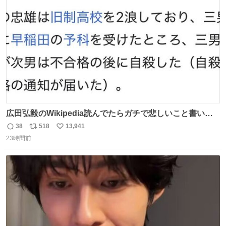
ト
数
数
広田弘毅のWikipedia読んでたらガチで悲しいこと書いて
あって辛い
38
518
13,941
返
リ
い
23時間前
信
ポ
い
数
ス
ね
ト
数
数