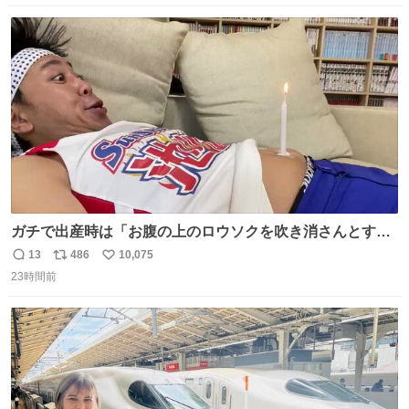
数
ス
ね
ト
数
数
ガチで出産時は「お腹の上のロウソクを吹き消さんとする
サンシャイン池崎」だったし、お産後の股裂け状態でのト
13
486
10,075
返
リ
い
イレは「とにかく明るい安村の体勢」が1番楽
23時間前
信
ポ
い
数
ス
ね
ト
数
数