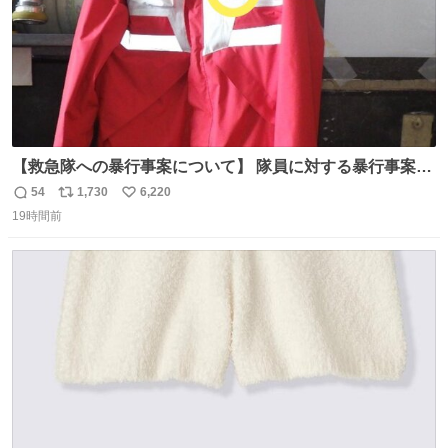
【救急隊への暴行事案について】 隊員に対する暴行事案
が、令和7年度の6件に対し、令和8年度は現在既に4件発生
54
1,730
6,220
返
リ
い
しています。 特に、この4日間で救急隊員に対する暴行事
19時間前
信
ポ
い
案が立て続けに2件発生しています。 このような行為に対
数
ス
ね
して隊員の安全を守るために、法的措置も辞さず毅然と対
ト
数
数
応していきます。