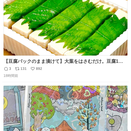
数
【豆腐パックのまま漬けて】大葉をはさむだけ。豆腐1
丁、秒でなくなる 豆腐に大葉をはさんで、めんつゆに漬け
3
131
892
返
リ
い
るだけ。冷蔵庫で置くだけで味がしみ込み、さっぱりなの
18時間前
信
ポ
い
に満足感のある一品に。火を使わず5分で仕込める、忙し
数
ス
ね
い日にもぴったりの大葉と豆腐の漬けレシピです。 詳しく
ト
数
数
はリプ欄を見てね👇