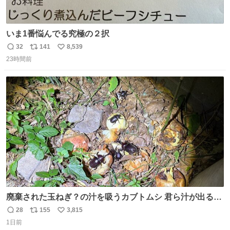
いま1番悩んでる究極の２択
32
141
8,539
返
リ
い
23時間前
信
ポ
い
数
ス
ね
ト
数
数
廃棄された玉ねぎ？の汁を吸うカブトムシ 君ら汁が出る植
物ならなんでもいいのかよ… まあ害虫だよねこりゃ 他には
28
155
3,815
返
リ
い
カナブンや黒ゴキが来ていた
1日前
信
ポ
い