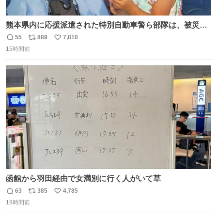
熊本県内に応援派遣された特別自動車警ら部隊は、被災場
所のみならず、避難所も回りながらパトロールを行ってい
55
889
7,810
返
リ
い
ます。写真は、京都府警察の特別自動車警ら部隊が、上益
15時間前
信
ポ
い
城郡御船町内で避難している方々と交流している様子で
数
ス
ね
す。 #令和８年熊本地震 #京都府警察
ト
数
数
函館から羽田経由で女満別に行く人がいて草
63
385
4,785
返
リ
い
19時間前
信
ポ
い
数
ス
ね