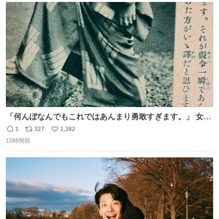
ト
数
数
「何んぼなんでもこれではあんまり勇敢すぎます。」 女性
の立ち振る舞い指南コーナーで、大股を「下品」や「はし
1
327
1,382
返
リ
い
たない」という言葉を使わず「勇敢すぎます」と洒落っ気
10時間前
信
ポ
い
たっぷりにたしなめる当時の言葉選びよ 勇敢すぎます、使
数
ス
ね
っていきたい… （昭和4年婦人倶楽部新年号より）
ト
数
数