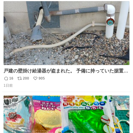
ト
数
数
戸建の壁掛け給湯器が盗まれた。 予備に持っていた据置給
湯器があったのでガスやさんに設置してもらった。 工事費
16
200
905
返
リ
い
9万円。 痛い出費。 防犯カメラ設置した。 物騒な時代にな
1日前
信
ポ
い
ったな。 昔は給湯器盗むとか聞いたことなかったな。
数
ス
ね
ト
数
数