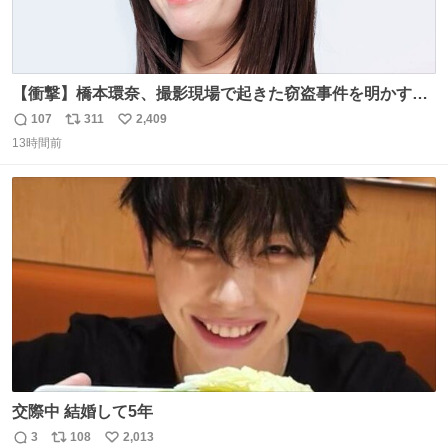
【衝撃】橋本環奈、撮影現場で起きた窃盗事件を明かす
「警察が来てました」 news.livedoor.com/article/detail…
107
311
2,409
返
リ
い
橋本は「撮影現場で照明さんのケーブルが盗まれて…。廃
13時間前
信
ポ
い
工場とかで撮影してたんですけど。警察が来てました」と
数
ス
ね
述懐。専門家も「銅の価値が上がってるんですよね…」と
ト
数
数
反応した。
交際中 結婚して5年
3
108
2,013
返
リ
い