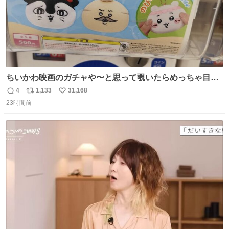
ちいかわ映画のガチャや〜と思って覗いたらめっちゃ目合
って気まずい
4
1,133
31,168
返
リ
い
23時間前
信
ポ
い
数
ス
ね
ト
数
数