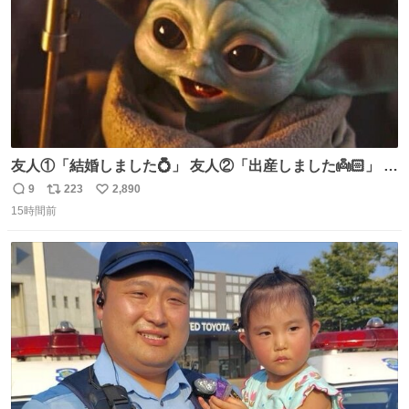
友人①「結婚しました💍」 友人②「出産しました👼🏻」 友
人③「マイホーム建てました🏡」 私「パトゥ」
9
223
2,890
返
リ
い
15時間前
信
ポ
い
数
ス
ね
ト
数
数