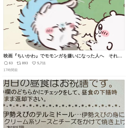
映画『ちいかわ』でモモンガを嫌いになった人へ それで
も愛される理由と可能性 kai-you.net/article/96186 『映画
63
893
5,711
返
リ
い
ちいかわ 人魚の島のひみつ』を3回観て、原作も追ってい
17時間前
信
ポ
い
る筆者が、モモンガの名誉回復を試みようとする記事で
数
ス
ね
す。ちいかわ初心者向けです🖊
ト
数
数