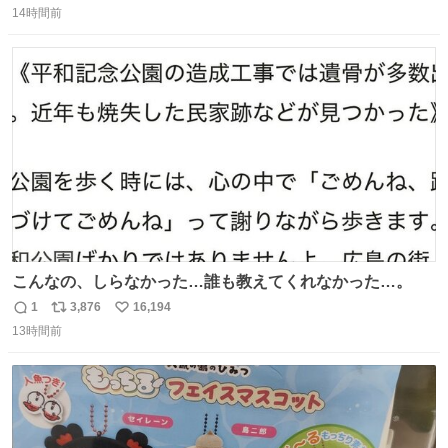
14時間前
信
ポ
い
数
ス
ね
ト
数
数
こんなの、しらなかった…誰も教えてくれなかった…。
1
3,876
16,194
返
リ
い
13時間前
信
ポ
い
数
ス
ね
ト
数
数