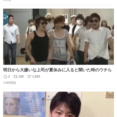
信
ポ
い
数
ス
ね
ト
数
数
明日から大嫌いな上司が夏休みに入ると聞いた時のウチら
2
106
1,565
返
リ
い
14時間前
信
ポ
い
数
ス
ね
ト
数
数