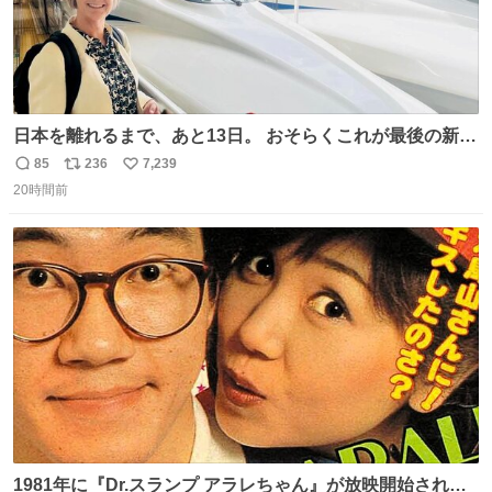
日本を離れるまで、あと13日。 おそらくこれが最後の新幹
線。駅弁には、お気に入りのうな重を。 残念ながら、富士
85
236
7,239
返
リ
い
山は今回も雲の中でした（やっぱり！）。 #私の好きな日
20時間前
信
ポ
い
本
数
ス
ね
ト
数
数
1981年に『Dr.スランプ アラレちゃん』が放映開始された