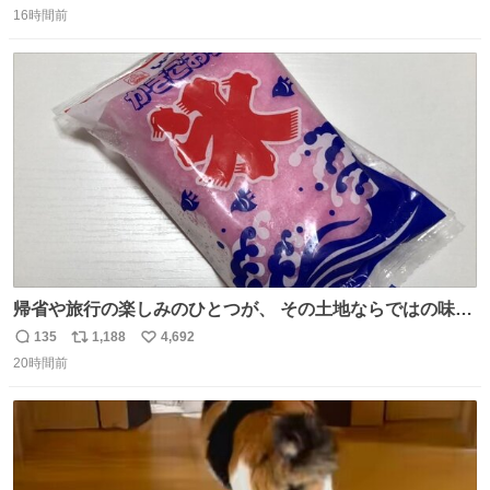
16時間前
信
ポ
い
数
ス
ね
ト
数
数
帰省や旅行の楽しみのひとつが、 その土地ならではの味。
この夏、みなさんのおすすめのご当地アイスはあります
135
1,188
4,692
返
リ
い
か？ 九州の夏といえば、これ！ 地元の定番でも、旅先で出
20時間前
信
ポ
い
会ったお気に入りでも、ぜひ教えてください🍨
数
ス
ね
ト
数
数