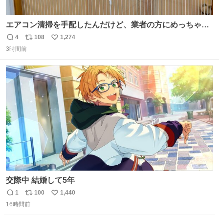
エアコン清掃を手配したんだけど、業者の方にめっちゃ吠
えるから隔離した。これでもう安心だ。
4
108
1,274
返
リ
い
3時間前
信
ポ
い
数
ス
ね
ト
数
数
交際中 結婚して5年
1
100
1,440
返
リ
い
16時間前
信
ポ
い
数
ス
ね