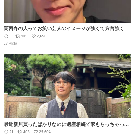
関西弁の人ってお笑い芸人のイメージが強くて方言強くて
怖いイメージだったんだけど、声が良くて関西弁な𝑺𝒐𝒏𝒐
3
105
2,650
返
リ
い
𝑺𝒉𝒖𝒏𝒕𝒂を知ってから関西弁のメロさに気付いてしまったと
17時間前
信
ポ
い
いう話____知る前はこんなに甘い声出すとは思いもしませ
数
ス
ね
んでした 1家に1 𝑺𝒐𝒏𝒐 𝑺𝒉𝒖𝒏𝒕𝒂
ト
数
数
最近新居買ったばかりなのに遺産相続で家もらっちゃった
長男
21
403
25,604
返
リ
い