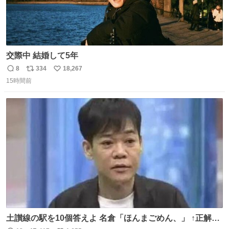
交際中 結婚して5年
8
334
18,267
返
リ
い
15時間前
信
ポ
い
数
ス
ね
ト
数
数
土讃線の駅を10個答えよ 名倉「ほんまごめん、」 ↑正解