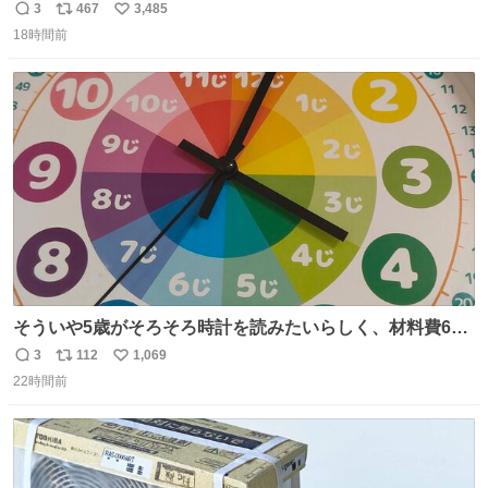
まうことから、なるべく歪みがない状態で観察しやすいよ
3
467
3,485
返
リ
い
うにこのような形で保存していると前に科博の先生から教
18時間前
信
ポ
い
えてもらった #国立科学博物館
数
ス
ね
ト
数
数
そういや5歳がそろそろ時計を読みたいらしく、材料費600
円で作れる知育時計作ってみた！ めっちゃ簡単！ ありがと
3
112
1,069
返
リ
い
う先人！
22時間前
信
ポ
い
数
ス
ね
ト
数
数