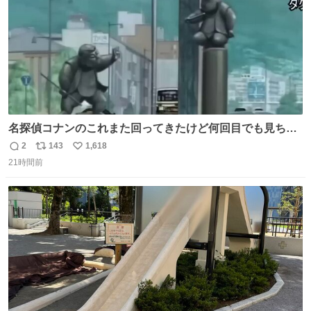
名探偵コナンのこれまた回ってきたけど何回目でも見ちゃ
う魔力あるのよな
2
143
1,618
返
リ
い
21時間前
信
ポ
い
数
ス
ね
ト
数
数