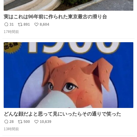
実はこれは96年前に作られた東京最古の滑り台
31
891
8,604
返
リ
い
17時間前
信
ポ
い
数
ス
ね
ト
数
数
どんな顔だよと思って見にいったらその通りで笑った
28
500
10,639
返
リ
い
13時間前
信
ポ
い