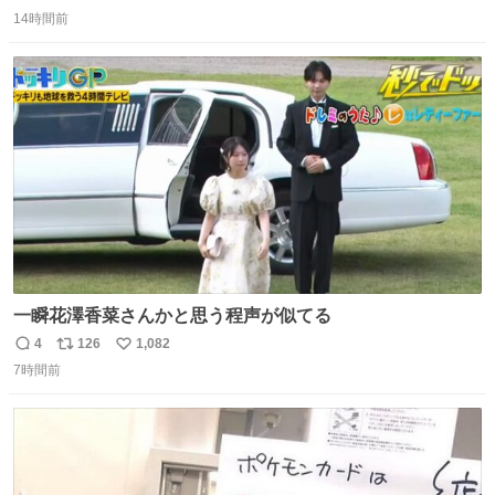
返
リ
い
14時間前
信
ポ
い
数
ス
ね
ト
数
数
一瞬花澤香菜さんかと思う程声が似てる
4
126
1,082
返
リ
い
7時間前
信
ポ
い
数
ス
ね
ト
数
数