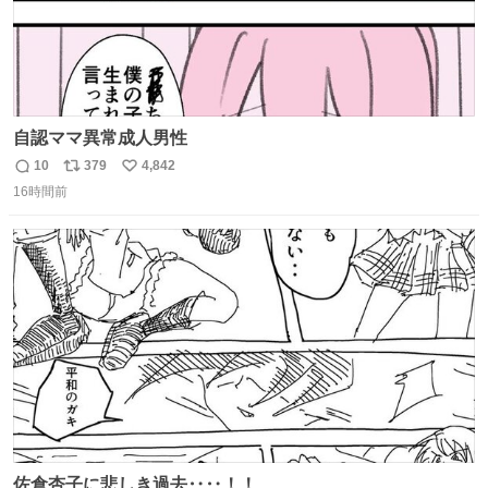
自認ママ異常成人男性
10
379
4,842
返
リ
い
16時間前
信
ポ
い
数
ス
ね
ト
数
数
佐倉杏子に悲しき過去‥‥！！