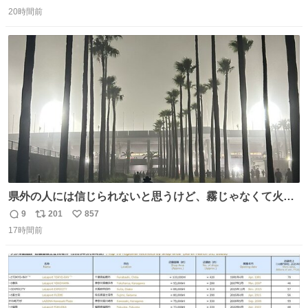
返
リ
い
20時間前
信
ポ
い
数
ス
ね
ト
数
数
県外の人には信じられないと思うけど、霧じゃなくて火山
灰です🌋 #桜島
9
201
857
返
リ
い
17時間前
信
ポ
い
数
ス
ね
ト
数
数