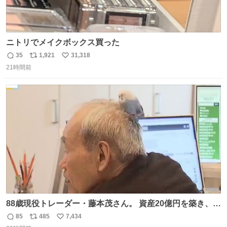
ニトリでメイクボックス買った
35
1,921
31,318
返
リ
い
21時間前
信
ポ
い
数
ス
ね
ト
数
数
88歳現役トレーダー・藤本茂さん。 資産20億円を築き、
「令和のブラックマンデー」で2億6000万円の含み損を抱
85
485
7,434
返
リ
い