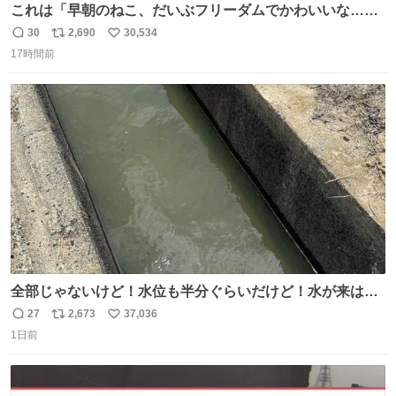
これは「早朝のねこ、だいぶフリーダムでかわいいな…」
の絵日記です🎐
30
2,690
30,534
返
リ
い
17時間前
信
ポ
い
数
ス
ね
ト
数
数
全部じゃないけど！水位も半分ぐらいだけど！水が来はじ
めたよ！！！ 作業してくれた方々ありがとーーー
27
2,673
37,036
返
リ
い
ー！！！！！！！！！！！！！！！！！！！！！！！！！
1日前
信
ポ
い
！
数
ス
ね
ト
数