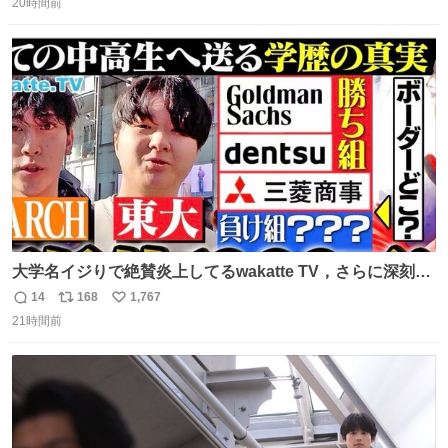
えても生き残った男が、血と汗で掴んだ「相場の8箇条」
20時間前
信
ポ
い
です。 1. 朝の急落は「買い」、朝の急騰は「売り」。 2.
数
ス
ね
午後の急騰は追わない。午後の急落は翌朝に狙う。
ト
数
数
大学名イジりで絶賛炎上してるwakatte TV，さらに深刻な
問題はこっちでは？ ・都内の特定企業に入るのを極度に推
14
168
1,767
返
リ
い
奨し，それ以外の地域で堅実に生きるのを周縁化する ・恋
21時間前
信
ポ
い
愛にかまけ，「陽キャラ」として振る舞うのを極端に中心
数
ス
ね
化する ・院生が研究環境を求め他大学に移るのを批判する
ト
数
数
過去例↓