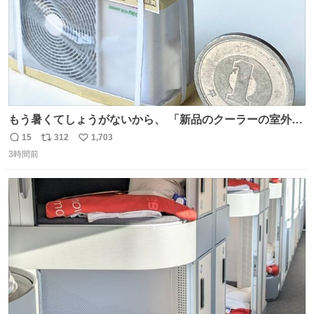
もう暑くてしょうがないから、 「新品のクーラーの室外機
のミニチュア」 でも見ていってよ
15
312
1,703
返
リ
い
3時間前
信
ポ
い
数
ス
ね
ト
数
数