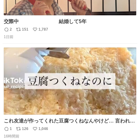
交際中 結婚して5年
2
151
1,787
返
リ
い
1日前
信
ポ
い
数
ス
ね
ト
数
数
これ友達が作ってくれた豆腐つくねなんやけど… 言われる
まで豆腐って気づかなかった🤣✨ふわふわで食べ応えある
1
126
1,046
返
リ
い
し普通につくねより好きかもしれん🥹🤍 ダイエット中でも
16時間前
信
ポ
い