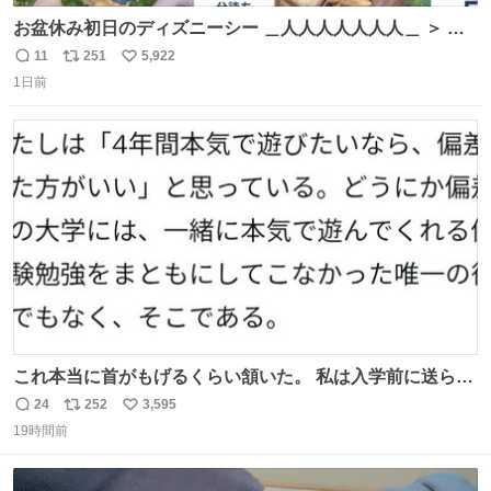
お盆休み初日のディズニーシー ＿人人人人人人人＿ ＞ 空
い て る！＜ ￣^Y^Y^Y^Y^ Y￣
11
251
5,922
返
リ
い
1日前
信
ポ
い
数
ス
ね
ト
数
数
これ本当に首がもげるくらい頷いた。 私は入学前に送られ
てきた、大学のサークル紹介冊子を見た時点で終わりを感
24
252
3,595
返
リ
い
じたので、女子大でもないくせに偏差値の高い大学のイン
19時間前
信
ポ
い
カレサークルに突撃して所属するという奇行で事なきを得
数
ス
ね
た。 高偏差値に行けないならせめてそれくらいした方が予
ト
数