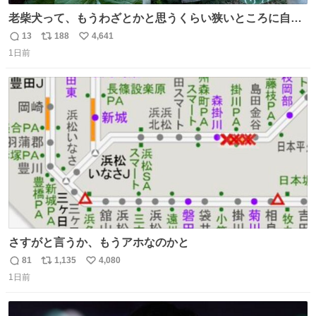
老柴犬って、もうわざとかと思うくらい狭いところに自ら
はまりにいくじゃないですか？ 今朝ガーデニングしてる飼
13
188
4,641
返
リ
い
い主の間にはまってきて、最高に可愛かった♥️
1日前
信
ポ
い
数
ス
ね
ト
数
数
さすがと言うか、もうアホなのかと
81
1,135
4,080
返
リ
い
1日前
信
ポ
い
数
ス
ね
ト
数