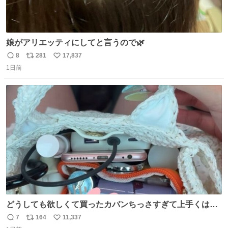
娘がアリエッティにしてと言うので🌿
8
281
17,837
返
リ
い
1日前
信
ポ
い
数
ス
ね
ト
数
数
どうしても欲しくて買ったカバンちっさすぎて上手くはめ
ないと荷物入らん。女のカバンってなんでこんなちっさい
7
164
11,337
返
リ
い