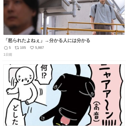
「怒られたよねぇ」→分かる人には分かる
5
105
5,987
返
リ
い
1日前
信
ポ
い
数
ス
ね
ト
数
数