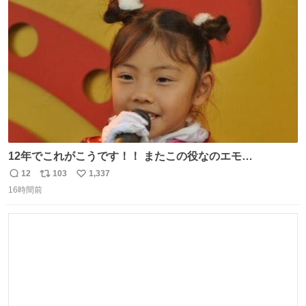
ト
数
数
12年でこれがこうです！！ またこの役なのエモ
い！！！！❣️ もうはたちになってしまった
12
103
1,337
返
リ
い
16時間前
信
ポ
い
数
ス
ね
ト
数
数