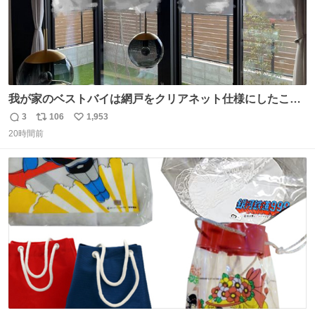
我が家のベストバイは網戸をクリアネット仕様にしたこ
と。網目が細かいから虫の侵入は一切許さないし、見た目
3
106
1,953
返
リ
い
もクリアで網戸の存在を感じない。特筆すべきはその値
20時間前
信
ポ
い
段。家全体(9箇所)でも3万円でお釣りが来るという超最強
数
ス
ね
コスパ。これから家を建てる方は迷わず採用してほしい。
ト
数
数