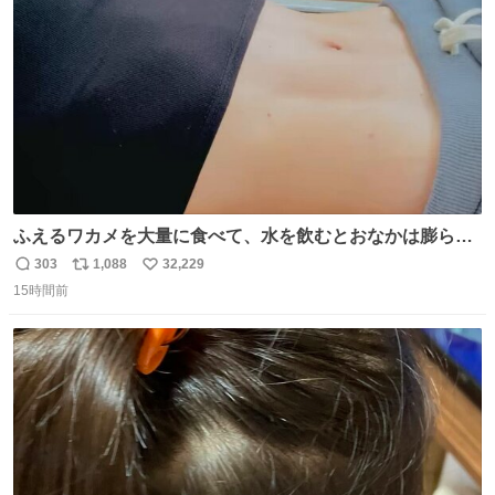
数
後がいいです。 https://t.co/9nMHIrETkw
ふえるワカメを大量に食べて、水を飲むとおなかは膨ら
む・・・・！？ ⚠️よい子は絶対マネしないでね⚠️ #夏休み
303
1,088
32,229
返
リ
い
の自由研究
15時間前
信
ポ
い
数
ス
ね
ト
数
数