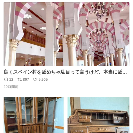
数
ス
ね
ト
数
数
良くスペイン村を舐めちゃ駄目って言うけど、本当に舐め
ちゃ行けないのはスペィン村ホテル🏛🏨 だってロビーから
12
807
5,905
返
リ
い
中庭抜けるだけでこの有様🤩 ディズニーホテル泊まってる
20時間前
信
ポ
い
場所じゃない。 5年振りの志摩スペイン村パルケエスパー
数
ス
ね
ニャは益々素晴らしい場所になってる
ト
数
数