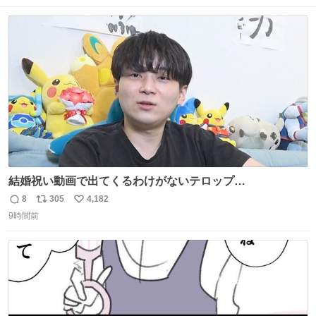
罪悪感なく食べられるの最高👇
数
ス
ね
ト
数
数
結婚祝い動画で出てくるわけがないテロップ
youtu.be/4pJ7U22AYtw
8
305
4,182
返
リ
い
9時間前
信
ポ
い
数
ス
ね
ト
数
数