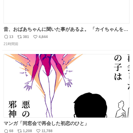
昔、おばあちゃんに聞いた事があるよ。 「カイちゃんをい
じめると、アイツが海から上がって来るぞ。」って。
13
381
4,844
返
リ
い
21時間前
信
ポ
い
数
ス
ね
ト
数
数
マンガ「同窓会で再会した初恋のひと」
68
1,208
11,788