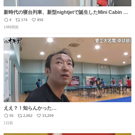
新時代の寝台列車、新型nightjetで誕生したMini Cabin ま
さに走るカプセルホテルといった感じで、一人旅で利用す
4
174
856
返
リ
い
るのにはちょうどいい設備。 他の人も言ってましたが、サ
19時間前
信
ポ
い
ンライズの後継に欲しい…
数
ス
ね
ト
数
数
ええ？！知らんかった…
55
2,062
33,209
返
リ
い
1日前
信
ポ
い
数
ス
ね