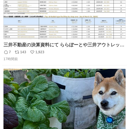
三井不動産の決算資料にて ららぽーとや三井アウトレット
パークの店舗別売上高（2025年度）が一部判明
7
143
1,923
返
リ
い
17時間前
信
ポ
い
数
ス
ね
ト
数
数