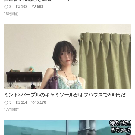
2
103
563
返
リ
い
16時間前
信
ポ
い
数
ス
ね
ト
数
数
ミント×パープルのキャミソールがオフハウスで200円だっ
た♩
5
114
5,176
返
リ
い
17時間前
信
ポ
い
数
ス
ね
ト
数
数