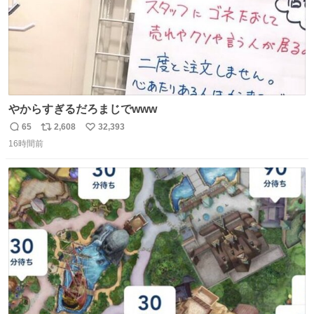
やからすぎるだろまじでwww
65
2,608
32,393
返
リ
い
16時間前
信
ポ
い
数
ス
ね
ト
数
数