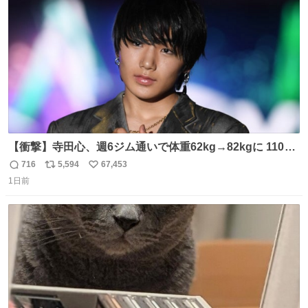
数
【衝撃】寺田心、週6ジム通いで体重62kg→82kgに 110kg
のベンチプレス持ち上げる姿披露
716
5,594
67,453
返
リ
い
news.livedoor.com/article/detail… 元々自重のみだった
1日前
信
ポ
い
が、更に筋肉を大きくするためジム通いを開始。筋肉増量
数
ス
ね
のためおにぎり10個、ゼリー飲料3～4本、パスタと毎日4
ト
数
数
千kcalオーバーの食事を摂取し、増量したという。