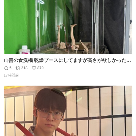
山善の食洗機 乾燥ブースにしてますが高さが欲しかったの
でコレクションケースを置くだけのツルセコ改造 扉が手前
5
218
870
返
リ
い
に開き天井の温度もしっかり上がるのでかなり使いやすく
17時間前
信
ポ
い
なりました😎
数
ス
ね
ト
数
数