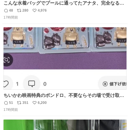
こんな水着バッグでプールに通ってたアナタ、完全なる同
世代（笑） #70年代 #80年代 #昭和レトロ
48
280
4,976
返
リ
い
17時間前
信
ポ
い
数
ス
ね
ト
数
数
ちいかわ映画特典のボンドロ、不要ならその場で受け取り
辞退すれば良いのに白々しい
51
351
6,200
返
リ
い
17時間前
信
ポ
い
数
ス
ね
ト
数
数