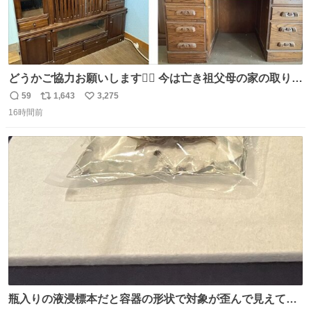
どうかご協力お願いします🙇‍♂️ 今は亡き祖父母の家の取り壊
しが決まり、どうしても処分して欲しくない食器棚と机の
59
1,643
3,275
返
リ
い
引き取り手を探しております この2つは私の祖母が当初一
16時間前
信
ポ
い
目惚れで購入したもので、祖母はc型肝炎で58歳という若
数
ス
ね
さで亡くなりましたが、この家具達をとても大切にしてお
ト
数
数
りました 続く↓
瓶入りの液浸標本だと容器の形状で対象が歪んで見えてし