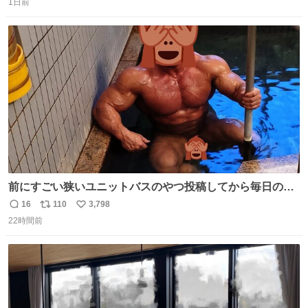
の
1日前
信
ポ
い
数
ス
ね
ト
数
数
前にすごい狭いユニットバスのやつ投稿してから毎日のよ
うに温泉とかに連れてってもらってる。SNS効果凄い。俺
16
110
3,798
返
リ
い
は幸せもんです・・・いつもありがとうございます🫡
22時間前
信
ポ
い
数
ス
ね
ト
数
数