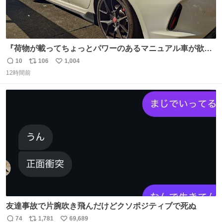
『荷物が載ってちょっとパワーのあるマニュアル車が欲し
い』と親戚の58歳のおばちゃんが言うので赤内装の新車を
10
106
1,004
返
リ
い
探してきたら本当に買って誕生した330馬力のお買い物カ
12時間前
信
ポ
い
ーwww スーパーの駐車場で58歳のおばちゃんと85歳のお
数
ス
ね
ばあちゃんがこれから降りてくるのだから絶対2度見する
ト
数
数
友達事故で片腕吹き飛んだけどクソポジティブで死ぬ
74
1,781
69,689