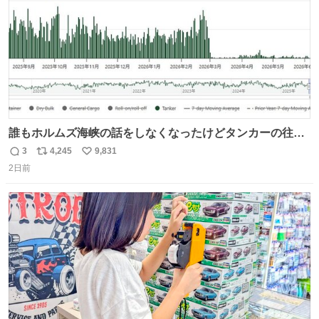
誰もホルムズ海峡の話をしなくなったけどタンカーの往来
は消滅したままですねと
3
4,245
9,831
返
リ
い
2日前
信
ポ
い
数
ス
ね
ト
数
数