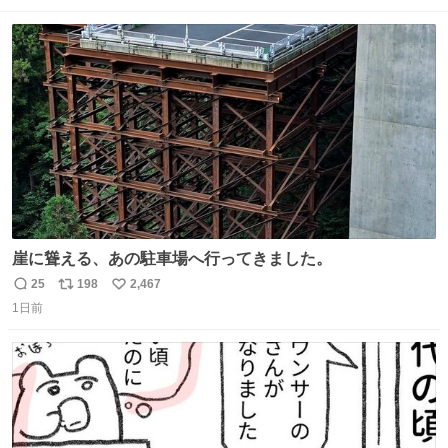
数
ス
ね
ト
数
数
崖に聳える、あの駐車場へ行ってきました。
25
198
2,467
返
リ
い
1日前
信
ポ
い
数
ス
ね
ト
数
数