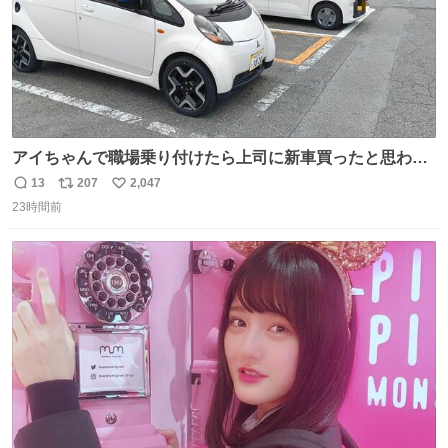
アイちゃんで職場乗り付けたら上司に新車買ったと思われ
たの嬉しすぎる。 20年落ちの車もやりようによっては新車
13
207
2,047
返
リ
い
っぽく見えるってことよ。 令和の車の横に並べても違和感
23時間前
信
ポ
い
ない平成18年式です。
数
ス
ね
ト
数
数