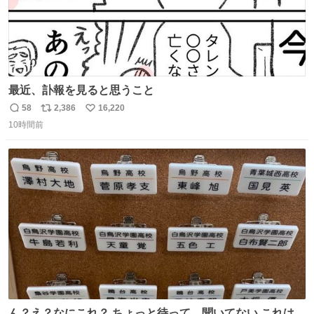
最近、訃報を見ると思うこと
58
2,386
16,220
返
リ
い
10時間前
信
ポ
い
数
ス
ね
ト
数
数
ん？え？なにこれ？ ちょっと待って、聞いてない これは販