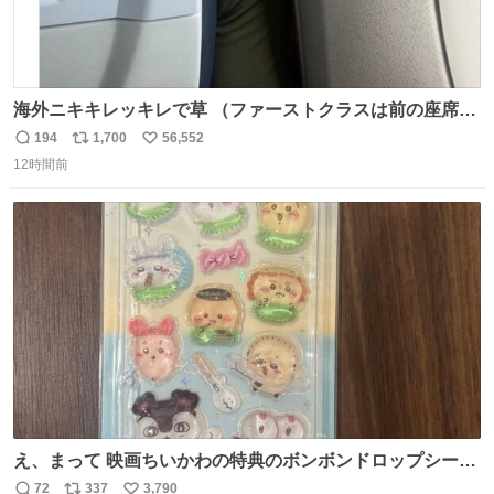
海外ニキキレッキレで草 （ファーストクラスは前の座席で
あるため）
194
1,700
56,552
返
リ
い
12時間前
信
ポ
い
数
ス
ね
ト
数
数
え、まって 映画ちいかわの特典のボンボンドロップシール
もうメルカリにでてるやん #ちいかわ
72
337
3,790