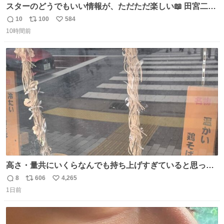
スターのどうでもいい情報が、ただただ楽しい📖 田宮二郎
の「食べものについてのおもしろい話」がほんとにおもし
10
100
584
返
リ
い
ろい。 こういう何気ないネタが読めるのも昭和本の醍醐
10時間前
信
ポ
い
味。
数
ス
ね
ト
数
数
高さ・量共にいくらなんでも持ち上げすぎていると思って
撮影した写真
8
606
4,265
返
リ
い
1日前
信
ポ
い
数
ス
ね
ト
数