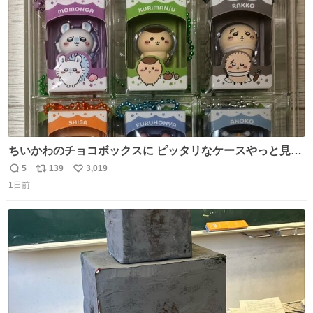
数
ちいかわのチョコボックスに ピッタリなケースやっと見つ
かった😭
5
139
3,019
返
リ
い
1日前
信
ポ
い
数
ス
ね
ト
数
数