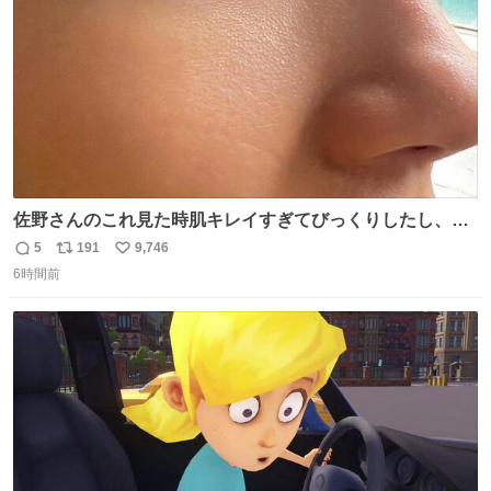
数
佐野さんのこれ見た時肌キレイすぎてびっくりしたし、や
はりアイドルって体型･肌管理すごすぎる
5
191
9,746
返
リ
い
6時間前
信
ポ
い
数
ス
ね
ト
数
数