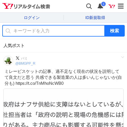
i
ログイン
ID新規取得
検索
人気ポスト
バミ
@
BMGPP_R
ミレービスケットの記事、過不足なく現在の状況を説明して
て良文だと思う 共感できる製造業の人は多いんじゃないか(自
分も) https://t.co/TnMhoNcWB0