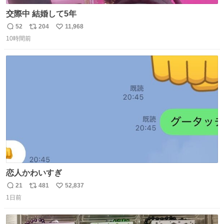
交際中 結婚して5年
52
204
11,968
返
リ
い
10時間前
信
ポ
い
数
ス
ね
ト
数
数
恋人かわいすぎ
21
481
52,837
返
リ
い
1日前
信
ポ
い
数
ス
ね
ト
数