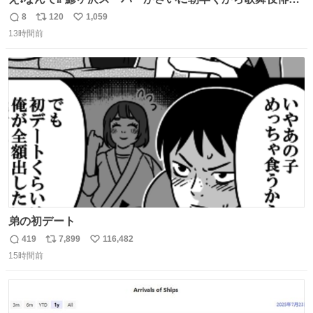
の8代目尾上菊五郎さんが来店‼️旦那さんを亡くした姫子さ
8
120
1,059
返
リ
い
んを元気付けに来たそうです😄 わざわざ鯵ヶ沢赤石まで😅
13時間前
信
ポ
い
姫子さんもまさかのイケメン来店にさぞかしビックリした
数
ス
ね
でしょうね😆 #尾上菊五郎 #スーパーかさい
ト
数
数
弟の初デート
419
7,899
116,482
返
リ
い
15時間前
信
ポ
い
数
ス
ね
ト
数
数