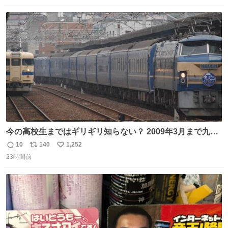
数
ス
ね
ト
数
数
今の高校生まではギリギリ知らない？ 2009年3月まで九州
に寝台特急が走っていたことを
10
140
1,252
返
リ
い
23時間前
信
ポ
い
数
ス
ね
ト
数
数