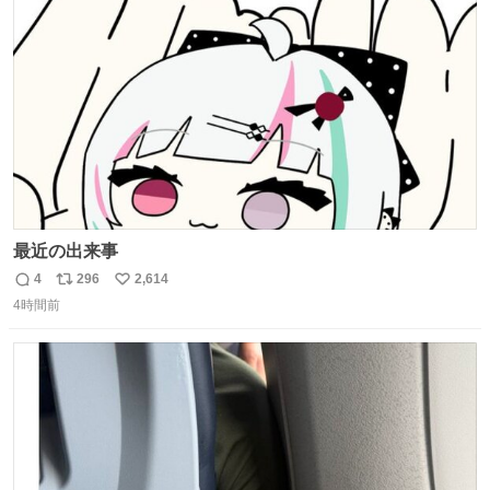
たけど、 総合的には満足。
ト
数
数
最近の出来事
4
296
2,614
返
リ
い
4時間前
信
ポ
い
数
ス
ね
ト
数
数