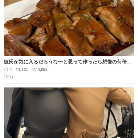
数
彼氏が気に入るだろうな〜と思って作ったら想像の何倍も
美味しい美味しい言ってくれて嬉しい
4
101
4,858
返
リ
い
1日前
信
ポ
い
数
ス
ね
ト
数
数