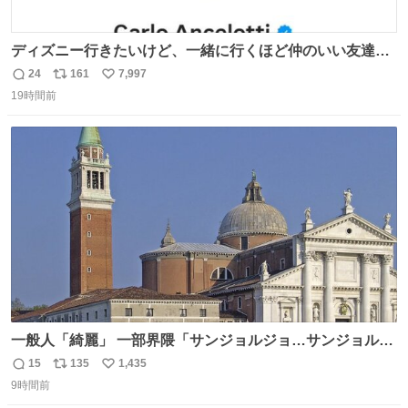
ディズニー行きたいけど、一緒に行くほど仲のいい友達が
居ない… ほんでこれ
24
161
7,997
返
リ
い
19時間前
信
ポ
い
数
ス
ね
ト
数
数
一般人「綺麗」 一部界隈「サンジョルジョ…サンジョルジ
ョマ…ジョルノジョバァーナ！！』
15
135
1,435
返
リ
い
9時間前
信
ポ
い