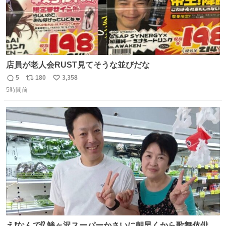
店員が老人会RUST見てそうな並びだな
5
180
3,358
返
リ
い
5時間前
信
ポ
い
数
ス
ね
ト
数
数
え❗️なんで⁉️ 鯵ヶ沢スーパーかさいに朝早くから歌舞伎俳優