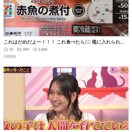
これはだめだよー！！！ これ食べたら🧜‍♀️ 檻に入れられ
て、なんかずうっと暗いとこだよ、、 #トラウマ
10
394
2,060
返
リ
い
2時間前
信
ポ
い
数
ス
ね
ト
数
数