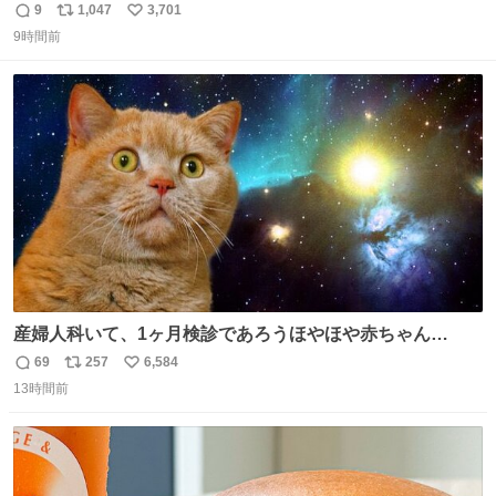
日の阪神大空襲の折に残念ながら焼失した、 #ゴッホ の幻
9
1,047
3,701
返
リ
い
の「 #ヒマワリ 」。 当館は、東京都にある武者小路実篤記
9時間前
信
ポ
い
念館にご協力いただき、当時発行されたカラー印刷画集よ
数
ス
ね
り陶板で原寸大に再現し、2014年より展示しています。 #
ト
数
数
大塚国際美術館
産婦人科いて、1ヶ月検診であろうほやほや赤ちゃん👩‍🍼
と推定2,3歳の女の子👧🏻をワンオペで連れてるママがいる
69
257
6,584
返
リ
い
のだけども 女の子ずっとママの側から離れない…⁉️ 手を繋
13時間前
信
ポ
い
がなくてもうろちょろしないしママが歩いたらピクミンみ
数
ス
ね
たいにﾄﾃﾄﾃついてってるし逃走しないし脱走しないし逃げ
ト
数
数
ないし走ら文字数