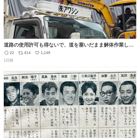
道路の使用許可も得ないで、道を塞いだまま解体作業して
る。 写真を撮ろうとしたら「勝手に写真撮るな馬鹿野郎」
22
414
1,149
返
リ
い
と罵倒されるなど。
1日前
信
ポ
い
数
ス
ね
ト
数
数