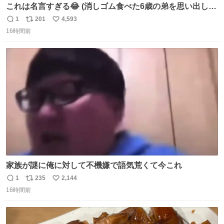
これは名言すぎる😂 (消しゴム食べた6歳の弟を思い出しな
がら)
1
201
4,593
返
リ
い
16時間前
信
ポ
い
数
ス
ね
ト
数
数
家族が謎に俺に対して不機嫌で語気荒くて今これ
1
235
2,144
返
リ
い
16時間前
信
ポ
い
数
ス
ね
ト
数