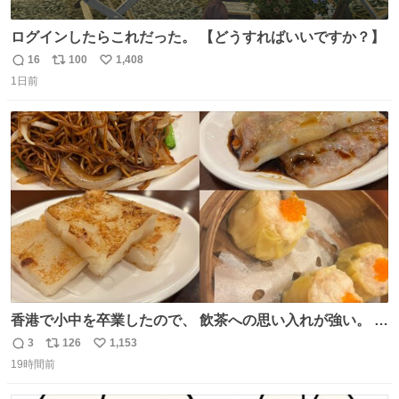
ログインしたらこれだった。 【どうすればいいですか？】
16
100
1,408
返
リ
い
1日前
信
ポ
い
数
ス
ね
ト
数
数
香港で小中を卒業したので、 飲茶への思い入れが強い。 常
に現地の味を探している。 横浜中華街まで行き、店を厳選
3
126
1,153
返
リ
い
すれば流石に出会えるけど、もっと近場で気軽に行ける店
19時間前
信
ポ
い
はないか。 代々木にあった。 多少違うかなというのもあっ
数
ス
ね