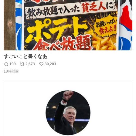
すごいこと書くなあ
199
2,673
30,203
返
リ
い
10時間前
信
ポ
い
数
ス
ね
ト
数
数