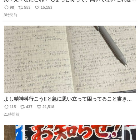
売されているのもですか？
98
553
15,153
返
リ
い
8時間前
信
ポ
い
数
ス
ね
ト
数
数
よし精神科行こう‼️と急に思い立って困ってること書き出
してたらペン止まらなくなってすごい勢いで埋まってワロ
115
437
21,518
返
リ
い
タ
21時間前
信
ポ
い
数
ス
ね
ト
数
数