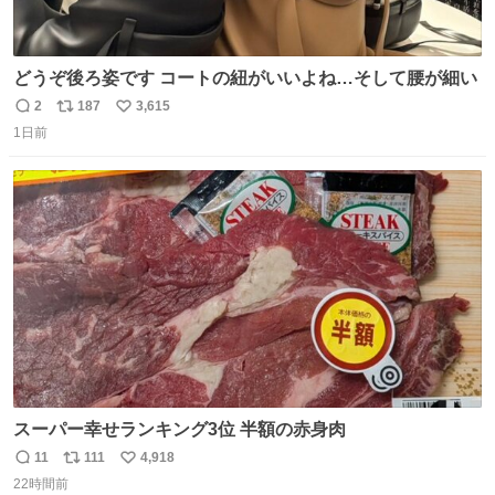
どうぞ後ろ姿です コートの紐がいいよね…そして腰が細い
2
187
3,615
返
リ
い
1日前
信
ポ
い
数
ス
ね
ト
数
数
スーパー幸せランキング3位 半額の赤身肉
11
111
4,918
返
リ
い
22時間前
信
ポ
い