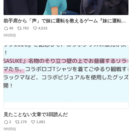
助手席から「声」で妹に運転を教えるゲーム『妹に運転を
教える』の最新映像が公開。危険だらけの道路で生き残れ
49
783
4,515
返
リ
い
るか news.denfaminicogamer.jp/news/260806s プレイヤ
8時間前
信
ポ
い
ーの声を聞いて反応する妹に、直接“口頭”で指示を出して
数
ス
ね
いく。妹のハンドリングには不安が残るが、事故を起こせ
ト
数
数
ば大爆発
見たことない文章で3回読んだ
2
170
1,081
返
リ
い
9時間前
信
ポ
い