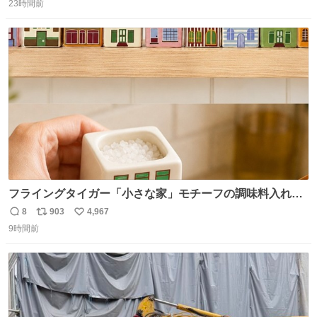
思っておらず大興奮しております かっこよすぎる 指を差し
23時間前
信
ポ
い
伸べると乗ってきてくれたのでひとまず一緒に帰宅しまし
数
ス
ね
たが、飛ばないということは弱っていらっしゃるのでしょ
ト
数
数
うか…素敵すぎる
フライングタイガー「小さな家」モチーフの調味料入れ、
並べれば“デンマークの街並み”に ピンク・グリーン・テラ
8
903
4,967
返
リ
い
コッタの全9種 - fashion-press.net/news/149552
9時間前
信
ポ
い
数
ス
ね
ト
数
数