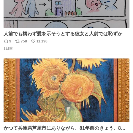
人前でも構わず愛を示そうとする彼女と人前では恥ずかし
いけど彼女を死ぬほど愛している彼氏 同士いませんか✋️
9
758
11,190
返
リ
い
1日前
信
ポ
い
数
ス
ね
ト
数
数
かつて兵庫県芦屋市にありながら、81年前のきょう、8月6