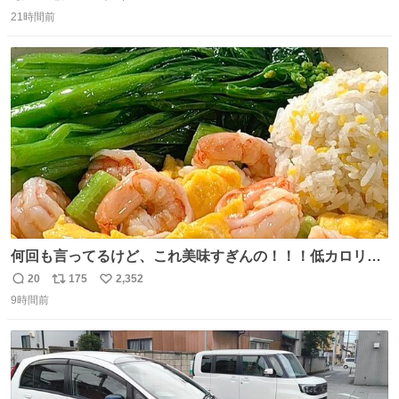
返
リ
い
21時間前
信
ポ
い
数
ス
ね
ト
数
数
何回も言ってるけど、これ美味すぎんの！！！低カロリー
で満足感エグいから一生食べてる😭
20
175
2,352
返
リ
い
9時間前
信
ポ
い
数
ス
ね
ト
数
数