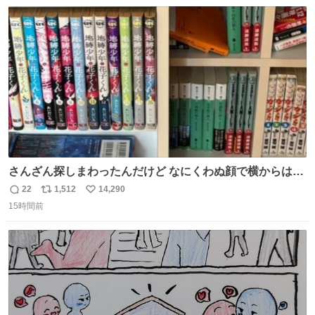
数
ス
ね
ト
数
数
さんざん探しまわったんだけど なにくわぬ顔で横からはえ
てた
22
1,512
14,290
返
リ
い
15時間前
信
ポ
い
数
ス
ね
ト
数
数