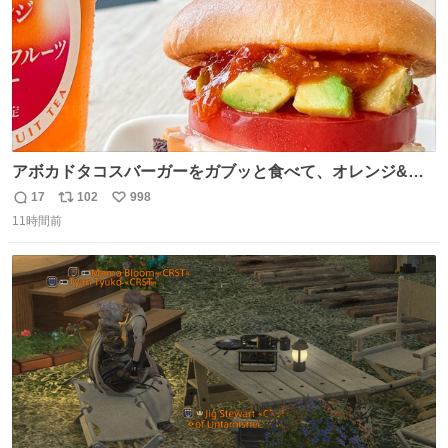
アボカドタコスバーガーをガブッと食べて、オレンジ&パ
ッションフルーツティーをグビッと飲んで、またアボカド
17
102
998
返
リ
い
タコスバーガーをガブッと食べて、またオレンジ＆パッシ
11時間前
信
ポ
い
ョンフルーツティーをグビッと飲んで…🍔🍹
数
ス
ね
ト
数
数