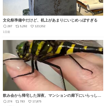
文化祭準備中だけど、机上があまりにいじめっぽすぎる
287
5,292
123,552
返
リ
い
1日前
信
ポ
い
数
ス
ね
ト
数
数
飲み会から帰宅した深夜、マンションの廊下にいらっしゃ
ったオニヤンマ様 まさかこんな都会でお会いできるなんて
274
783
17,875
返
リ
い