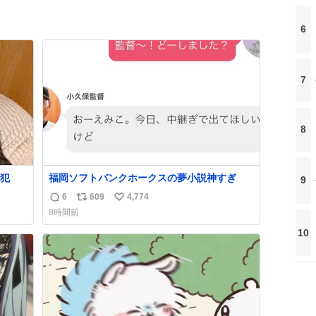
6
7
8
犯
福岡ソフトバンクホークスの夢小説神すぎ
9
6
609
4,774
返
リ
い
8時間前
信
ポ
い
10
数
ス
ね
ト
数
数