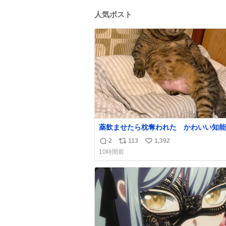
人気ポスト
薬飲ませたら枕奪われた かわいい知能
2
113
1,392
返
リ
い
10時間前
信
ポ
い
数
ス
ね
ト
数
数