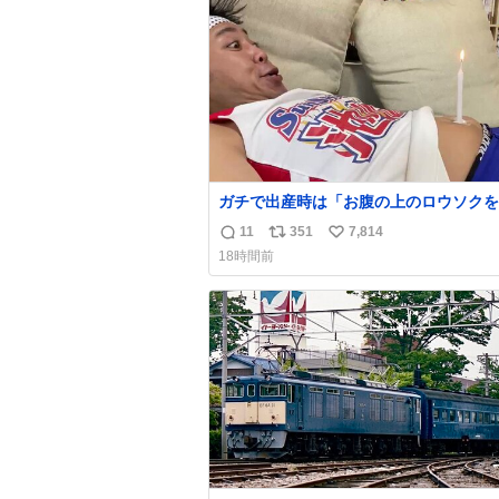
杉床は乾燥パスタに負けます。豆腐くら
ト
数
わやわです。
数
ガチで出産時は「お腹の上のロウソクを
消さんとするサンシャイン池崎」だった
11
351
7,814
返
リ
い
お産後の股裂け状態でのトイレは「とに
18時間前
明るい安村の体勢」が1番楽
信
ポ
い
数
ス
ね
ト
数
数