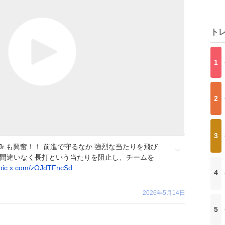
ト
1
2
3
r.も興奮！！ 前進で守るなか 強烈な当たりを飛び
ば間違いなく長打という当たりを阻止し、チームを
pic.x.com/zOJdTFncSd
4
2026年5月14日
5