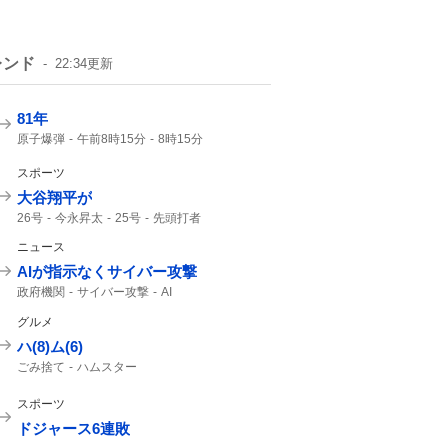
レンド
22:34
更新
81年
原子爆弾
午前8時15分
8時15分
戦争をしない
スポーツ
大谷翔平が
26号
今永昇太
25号
先頭打者
ドジャース
OPS
大谷翔平
今永
2本目
ニュース
23度
69勝
ホームラン
AIが指示なくサイバー攻撃
政府機関
サイバー攻撃
AI
グルメ
ハ(8)ム(6)
ごみ捨て
ハムスター
スポーツ
ドジャース6連敗