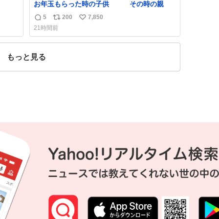
お年玉もらった時の子供 その時の親
5
200
7,850
返
リ
い
21時間前
信
ポ
い
数
ス
ね
ト
数
もっと見る
数