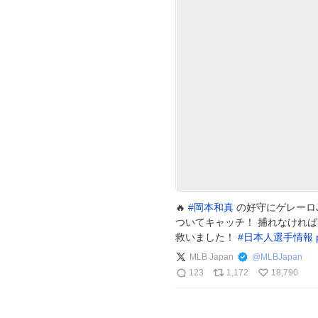
🔥
#
岡本和真
の好守にゲレーロJ
ついてキャッチ！ 捕れなけれ
救いました！
#
日本人選手情報
MLB Japan
@
MLBJapan
123
1,172
18,790