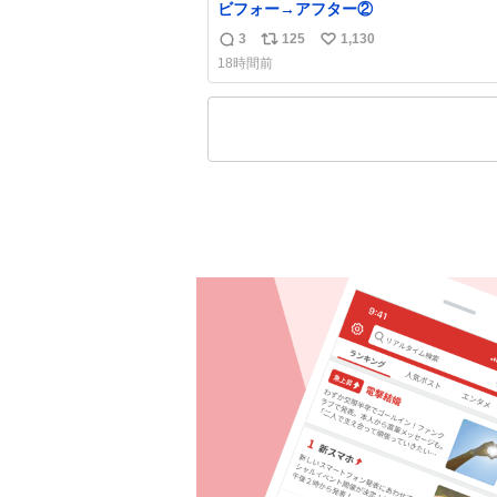
ビフォー→アフター②
3
125
1,130
返
リ
い
18時間前
信
ポ
い
数
ス
ね
ト
数
数