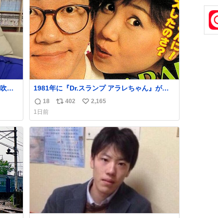
いや
年経つけどそれぞれのマグネットを見る度に
ト
数
旅の思い出が鮮明によみがえります。
数
吹き
1981年に『Dr.スランプ アラレちゃん』が放
し、
映開始された直後の鳥山明さんと、小山茉美
18
402
2,165
返
リ
い
かく
さんです。
1日前
信
ポ
い
数
ス
ね
ト
数
数