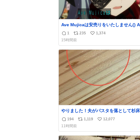
Ave Mujicaは安売りをいたしません() Ave
Mujicaの世界観が壊れてしまいますわ()
1
235
1,374
返
リ
い
15時間前
信
ポ
い
数
ス
ね
ト
数
数
やりました！夫がパスタを落として杉床
ぼこしました！よかったーーー！ファー
194
1,119
12,077
返
リ
い
ぼこぼこ自分じゃなくて！これで第二波
11時間前
でもいけます！！！✌️いやーほっとした！
信
ポ
い
床を採用しようとしている方々へ忠告で
数
ス
ね