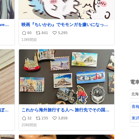
映画『ちいかわ』でモモンガを嫌いになった
人へ それでも愛される理由と可能性 kai-
60
841
5,295
返
リ
い
you.net/article/96186 『映画ちいかわ 人魚の
13時間前
島のひみつ』を3回観て、原作も追っている筆
信
ポ
い
者が、モモンガの名誉回復を試みようとする
数
ス
ね
記事です。ちいかわ初心者向けです🖊
ト
数
数
電
北海
青梅
ぼこ
これから海外旅行する人へ 旅行先でその国や
スト
都市を象徴する マグネットを買って欲しい。
東
32
235
3,858
返
リ
い
いつ
僕は交換留学してた1年間で20カ国回ったけ
20時間前
 杉
ど、旅行先で必ずマグネットを買い、今は家
信
ポ
い
す。
の冷蔵庫に貼ってる。 交換留学が終わって1
数
ス
ね