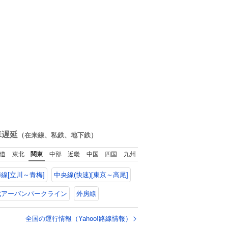
車遅延
（在来線、私鉄、地下鉄）
道
東北
関東
中部
近畿
中国
四国
九州
線[立川～青梅]
中央線(快速)[東京～高尾]
武アーバンパークライン
外房線
全国の運行情報（Yahoo!路線情報）