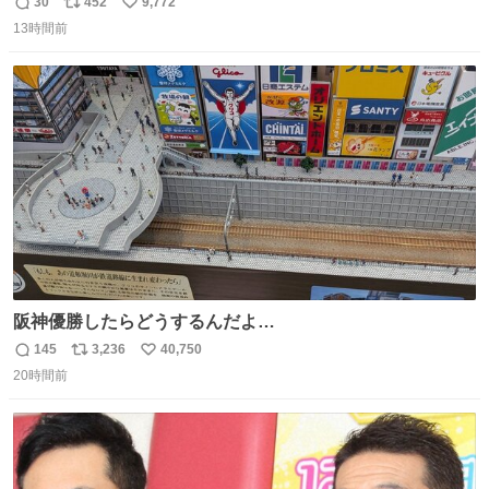
コマ漫画 #Web漫画 #漫画が読めるハッシュタグ
30
452
9,772
返
リ
い
13時間前
信
ポ
い
数
ス
ね
ト
数
数
阪神優勝したらどうするんだよ…
145
3,236
40,750
返
リ
い
20時間前
信
ポ
い
数
ス
ね
ト
数
数