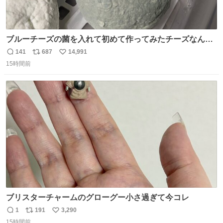
ブルーチーズの菌を入れて初めて作ってみたチーズなんだ
けど 本能でちょっとヤバいと思っちゃう見た目だな
141
687
14,991
返
リ
い
15時間前
信
ポ
い
数
ス
ね
ト
数
数
ブリスターチャームのグローグー小さ過ぎて今コレ
1
191
3,290
返
リ
い
15時間前