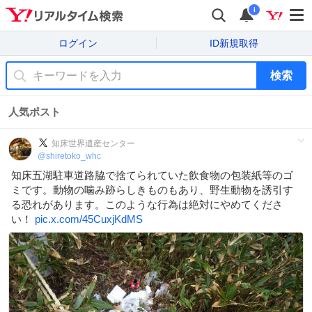
i
ログイン
ID新規取得
検索
人気ポスト
知床世界遺産センター
@
shiretoko_whc
知床五湖駐車道路脇で捨てられていた飲食物の包装紙等のゴ
ミです。動物の噛み跡らしきものもあり、野生動物を誘引す
る恐れがあります。このような行為は絶対にやめてくださ
い！
pic.x.com/45CuxjKdMS