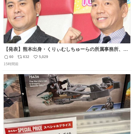
【発表】熊本出身・くりぃむしちゅーらの所属事務所、被
災地に義援金寄付 news.livedoor.com/article/detail… くり
60
632
5,029
返
リ
い
ぃむしちゅーやマツコ、有働由美子らが所属する芸能事務
15時間前
信
ポ
い
所「チャッターボックス」が7日、公式サイトを更新。熊
数
ス
ね
本地震の被災地支援のため義援金を寄付したことを公表し
ト
数
数
た。