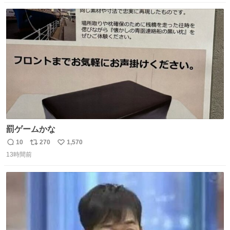
数
ス
ね
ト
数
数
罰ゲームかな
10
270
1,570
返
リ
い
13時間前
信
ポ
い
数
ス
ね
ト
数
数