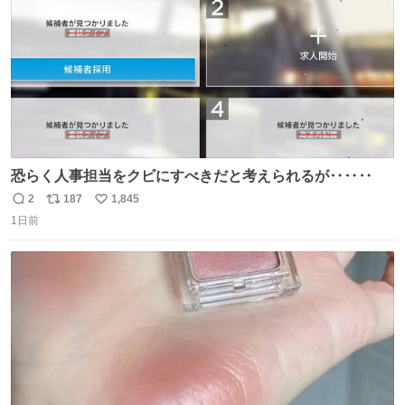
恐らく人事担当をクビにすべきだと考えられるが‥‥‥
2
187
1,845
返
リ
い
1日前
信
ポ
い
数
ス
ね
ト
数
数