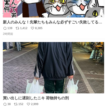
新人のみんな！先輩たちもみんな必ずすごい失敗してるか
ら、ちいさいことは気にしなくてヨシ！ #現場猫
139
1,412
8,385
返
リ
い
2時間前
信
ポ
い
数
ス
ね
ト
数
数
買い出しに遅刻したニキ 荷物持ちの刑
38
152
2,999
返
リ
い