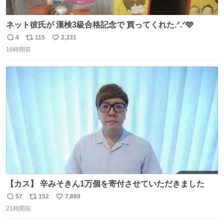
ネット彼氏が 漢検3級合格記念で 買ってくれた.ᐟ.ᐟ🩵
4
115
2,331
返
リ
い
16時間前
信
ポ
い
数
ス
ね
ト
数
数
【カス】 辛みそきん1万個を寄付させていただきました
57
152
7,889
返
リ
い
21時間前
信
ポ
い
数
ス
ね