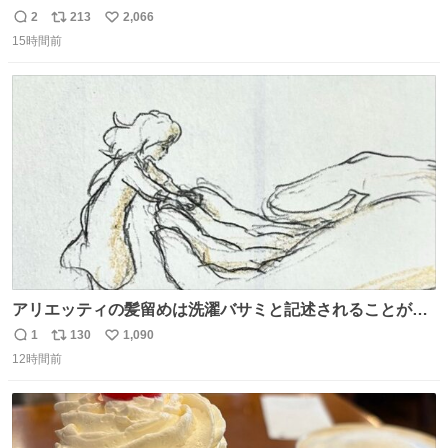
2
213
2,066
返
リ
い
15時間前
信
ポ
い
数
ス
ね
ト
数
数
アリエッティの髪留めは洗濯バサミと記述されることが多
いですが、もっと小さいプラスチックのクリップです。 バ
1
130
1,090
返
リ
い
ネは使いやすいように強度を調整してあるはず。
12時間前
信
ポ
い
数
ス
ね
ト
数
数