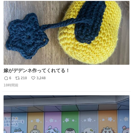
ト
数
数
嫁がデデンネ作ってくれてる！
6
210
3,248
返
リ
い
18時間前
信
ポ
い
数
ス
ね
ト
数
数