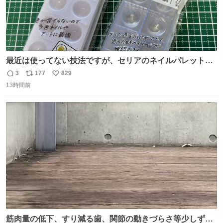
最近は使ってない技法ですが、セリアのネイルパレットの
四隅をハサミで切り落とし、やすりがけすればミニチュア
3
177
829
返
リ
い
食器ができます。 底にストローをカットしたものを接着し
13時間前
信
ポ
い
塗装すれば茶碗になります。素材が塩化ビニルなので接着
数
ス
ね
剤や塗料は対応したものを使うと良いです。 透明はそのま
ト
数
数
までも使えます。
筋肉量の低下、すり減る歯、関節の動きづらさ等少しずつ