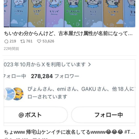
ちいかわ分からんけど、古本屋だけ属性が名前になってる
のはどういうこと？
219
761
53,626
返
リ
い
22時間前
信
ポ
い
数
ス
ね
ト
数
数
ちょwww 帰宅山ケンイチに改名してるwwww😂😂😂 #Tシ