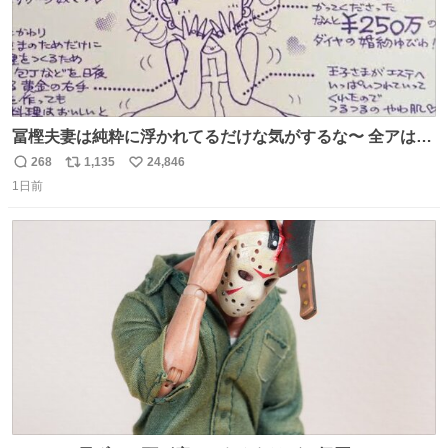
冨樫夫妻は純粋に浮かれてるだけな気がするな〜 全アはこ
こに自分の市場価値的なものを上乗せするので、 すっぴん
268
1,135
24,846
返
リ
い
＆寝起きのボサボサ頭でも「今日も可愛いね」が止まらな
1日前
信
ポ
い
い。放っておくと永遠に髪撫でてきて作業進まない()
数
ス
ね
156cm40kg、年中日焼け止めとお友達の私より綺麗な手や
ト
数
数
めてもろて とか言う