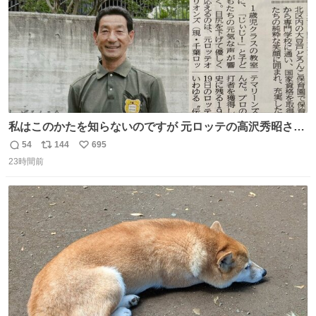
私はこのかたを知らないのですが 元ロッテの高沢秀昭さん
現在67才 保育士として活躍✨ 「タウンニュース」より #
54
144
695
返
リ
い
ロッテ #高沢秀昭 さん
23時間前
信
ポ
い
数
ス
ね
ト
数
数