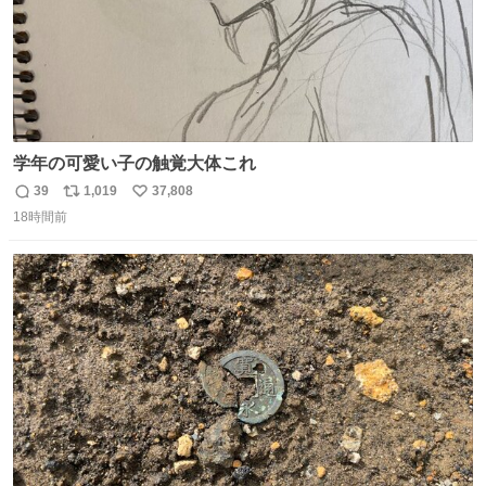
学年の可愛い子の触覚大体これ
39
1,019
37,808
返
リ
い
18時間前
信
ポ
い
数
ス
ね
ト
数
数