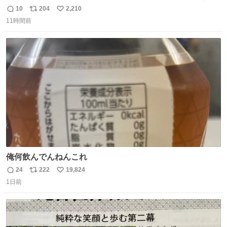
現れる変化。 ごはんを細かくすることで #風花 の歯に代わ
10
204
2,210
返
リ
い
るよ。サプリを食べてもらうことで筋肉や関節をサポート
11時間前
信
ポ
い
しようね 風花が無理なく続けられる範囲で、高齢のステー
数
ス
ね
ジまで頑張ってきたその身体も風花の意思も大切にしてい
ト
数
数
くよ #徳山動物園
俺何飲んでんねんこれ
24
222
19,824
返
リ
い
1日前
信
ポ
い
数
ス
ね
ト
数
数