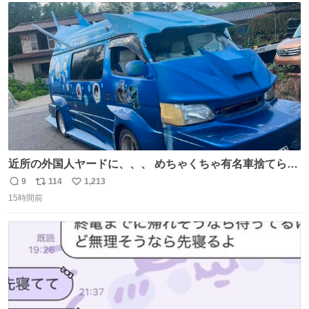
ト
数
数
近所の外国人ヤードに、、、 めちゃくちゃ有名車捨てられ
てました😭 外装ぼろぼろだし、、 中も何にも残ってない
9
114
1,213
返
リ
い
し、、 可哀想に😢😢 今まで数十年お疲れ様でした、、 #バ
15時間前
信
ポ
い
ニング #当時 #廃車 #勿体無い
数
ス
ね
ト
数
数