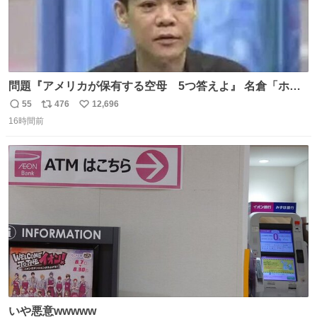
問題『アメリカが保有する空母 5つ答えよ』 名倉「ホン
マごめん、日本」
55
476
12,696
返
リ
い
16時間前
信
ポ
い
数
ス
ね
ト
数
数
いや悪意wwwww