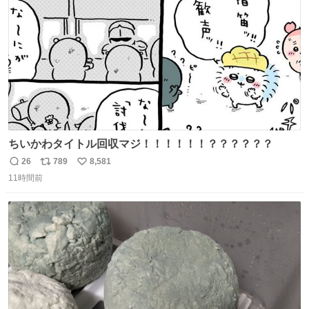
数
ちいかわタイトル回収マジ！！！！！！？？？？？？
26
789
8,581
返
リ
い
11時間前
信
ポ
い
数
ス
ね
ト
数
数