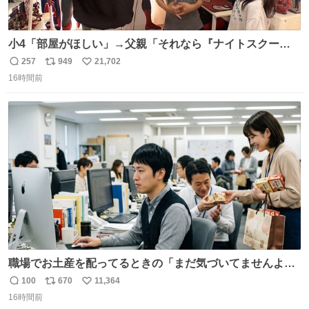
小4「部屋がほしい」→父親「それなら『ナイトスクー
プ』に言え！無理やろけどな…」
257
949
21,702
返
リ
い
oricon.co.jp/news/2472553/f… ⠀ 「父の部屋を奪いたい」
16時間前
信
ポ
い
小学4年生と妹が登場。自宅の2階には部屋が4つあるの
数
ス
ね
に、父が2部屋使い、姉妹は1部屋。文句を言うと「ナイト
ト
数
数
スクープに改造してもらえ！無理やろけどな」と
職場でお土産を配ってるときの「まだ気づいてませんよ」
的な演技が毎回シンドい。
100
670
11,364
返
リ
い
16時間前
信
ポ
い