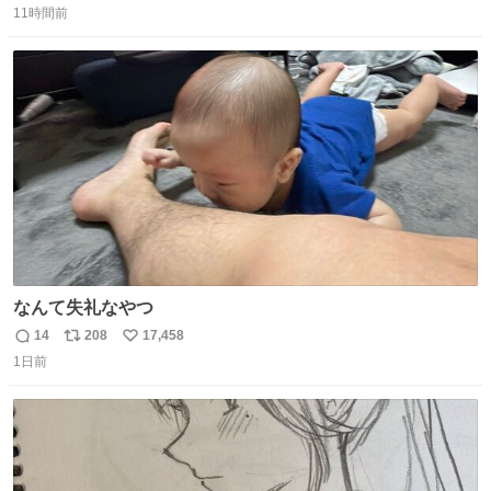
11時間前
信
ポ
い
数
ス
ね
ト
数
数
なんて失礼なやつ
14
208
17,458
返
リ
い
1日前
信
ポ
い
数
ス
ね
ト
数
数