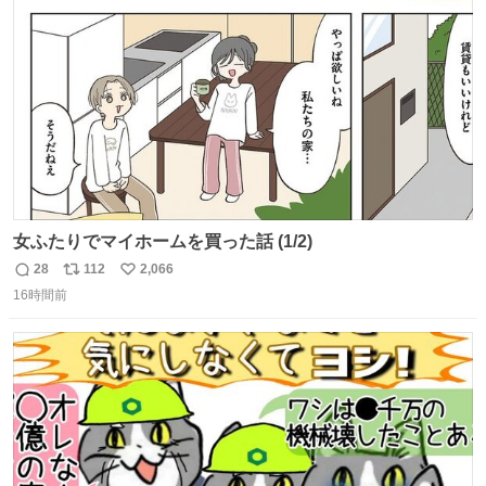
ト
数
数
女ふたりでマイホームを買った話 (1/2)
28
112
2,066
返
リ
い
16時間前
信
ポ
い
数
ス
ね
ト
数
数