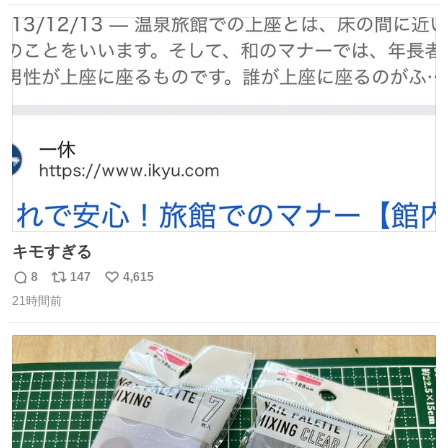
たです。 九州新幹線は新水俣駅駅まで復旧しましたが、や
数
ス
ね
はり全線が通れないとキツイですね。 こういう時は、地元
ト
数
数
民が支えましょ。
キモすぎる
8
147
4,615
返
リ
い
21時間前
信
ポ
い
数
ス
ね
ト
数
数