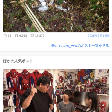
73
6,368
13,872
2026年5月14日
@
shiretoko_whc
のポスト一覧を見る
ほかの人気ポスト