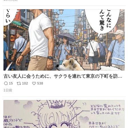
信
ポ
い
数
ス
ね
ト
数
数
古い友人に会うために、サクラを連れて東京の下町を訪れ
た昌兵衛さん✨田舎とのギャップに驚きつつ、果たして無
15
102
538
返
リ
い
事に友人との再会を果たすことが出来るでしょうか…⁉️😳
1日前
信
ポ
い
💧 #田舎者あるある #秋田犬のいる暮らし #明日に続く
数
ス
ね
ト
数
数