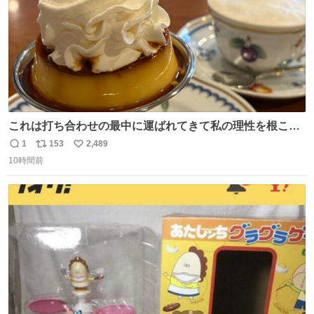
これは打ち合わせの最中に運ばれてきて私の理性を根こそ
ぎ奪い去ったプリンの写真です。
1
153
2,489
返
リ
い
10時間前
信
ポ
い
数
ス
ね
ト
数
数