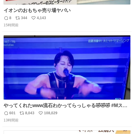
イオンのおもちゃ売り場ヤバい
8
344
4,143
返
リ
い
15時間前
信
ポ
い
数
ス
ね
ト
数
数
やってくれたwww流石わかってらっしゃる🤣🤣🤣 #Mステ
#西川貴教
601
8,043
108,029
返
リ
い
13時間前
信
ポ
い
数
ス
ね