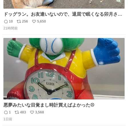
ドッグラン。お友達いないので、退屈で眠くなる卯月さ
ん。 #柴犬卯月
10
256
5,650
返
リ
い
21時間前
信
ポ
い
数
ス
ね
ト
数
数
悪夢みたいな目覚まし時計買えばよかった⚾
1
483
3,568
返
リ
い
1日前
信
ポ
い
数
ス
ね