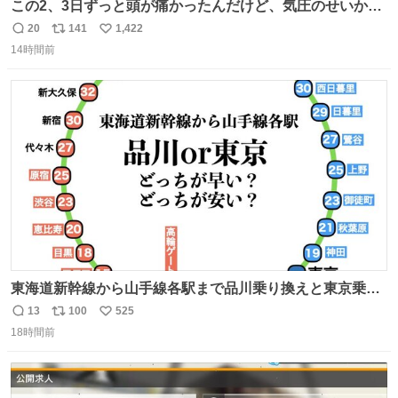
この2、3日ずっと頭が痛かったんだけど、気圧のせいかし
ら…
20
141
1,422
返
リ
い
14時間前
信
ポ
い
数
ス
ね
ト
数
数
東海道新幹線から山手線各駅まで品川乗り換えと東京乗り
換え。どっちが早いか？どっちが安いか？を調べてみた。
13
100
525
返
リ
い
数字は早い方の駅からの所要時間。駅名色分けは運賃が安
18時間前
信
ポ
い
い方で色分け。赤白抜き＝品川 青白抜き＝東京。黒字は
数
ス
ね
運賃が同じ。→
ト
数
数