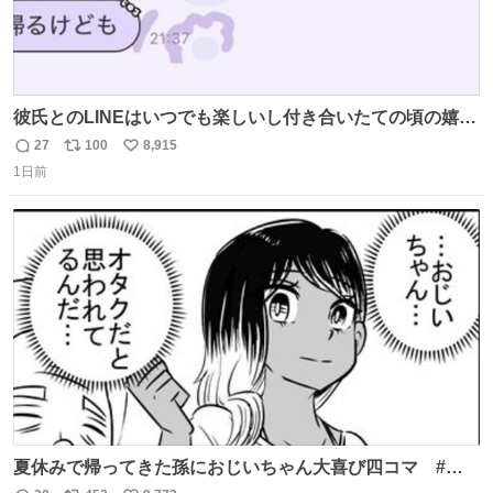
彼氏とのLINEはいつでも楽しいし付き合いたての頃の嬉し
かったLINEは無限にあるけど(同棲前は1日で各50通くらい
27
100
8,915
返
リ
い
送りあってたし)最近嬉しかったのはこれ
1日前
信
ポ
い
数
ス
ね
ト
数
数
夏休みで帰ってきた孫におじいちゃん大喜び四コマ #四