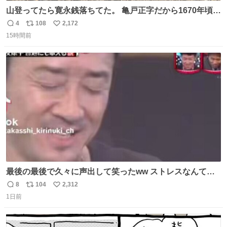
山登ってたら寛永銭落ちてた。 亀戸正字だから1670年頃に
鋳造されたもの。
4
108
2,172
返
リ
い
15時間前
信
ポ
い
数
ス
ね
ト
数
数
最後の最後で久々に声出して笑ったww ストレスなんて笑
って吹き飛ばせ！！ #水曜日のダウンタウン #大友康平
8
104
2,312
返
リ
い
1日前
信
ポ
い
数
ス
ね
ト
数