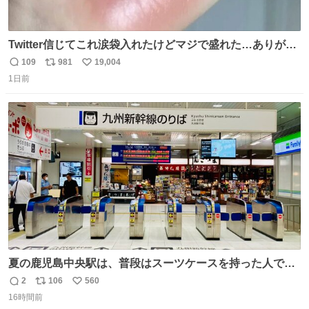
Twitter信じてこれ涙袋入れたけどマジで盛れた…ありがと
う…
109
981
19,004
返
リ
い
1日前
信
ポ
い
数
ス
ね
ト
数
数
夏の鹿児島中央駅は、普段はスーツケースを持った人で溢
れています。 しかし、今日の夕方では、1〜2人しか見ませ
2
106
560
返
リ
い
んでした。 近くの『みやげ横丁』も、お客さんが少なかっ
16時間前
信
ポ
い