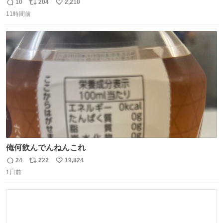
現れる変化。 ごはんを細かくすることで #風花 の歯に代わ
10
204
2,210
返
リ
い
るよ。サプリを食べてもらうことで筋肉や関節をサポート
11時間前
信
ポ
い
しようね 風花が無理なく続けられる範囲で、高齢のステー
数
ス
ね
ジまで頑張ってきたその身体も風花の意思も大切にしてい
ト
数
数
くよ #徳山動物園
俺何飲んでんねんこれ
24
222
19,824
返
リ
い
1日前
信
ポ
い
数
ス
ね
ト
数
数