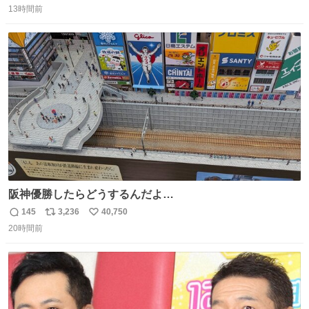
13時間前
信
ポ
い
数
ス
ね
ト
数
数
阪神優勝したらどうするんだよ…
145
3,236
40,750
返
リ
い
20時間前
信
ポ
い
数
ス
ね
ト
数
数