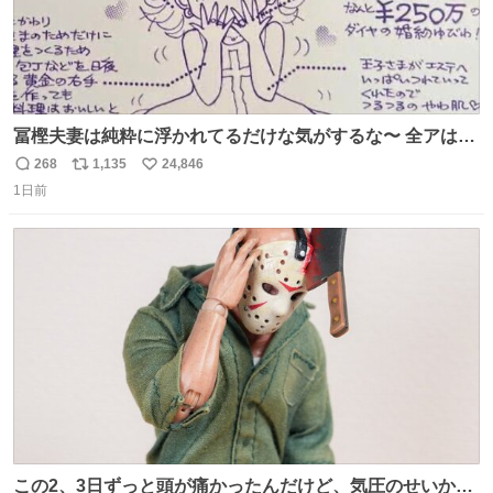
冨樫夫妻は純粋に浮かれてるだけな気がするな〜 全アはこ
こに自分の市場価値的なものを上乗せするので、 すっぴん
268
1,135
24,846
返
リ
い
＆寝起きのボサボサ頭でも「今日も可愛いね」が止まらな
1日前
信
ポ
い
い。放っておくと永遠に髪撫でてきて作業進まない()
数
ス
ね
156cm40kg、年中日焼け止めとお友達の私より綺麗な手や
ト
数
数
めてもろて とか言う
この2、3日ずっと頭が痛かったんだけど、気圧のせいかし