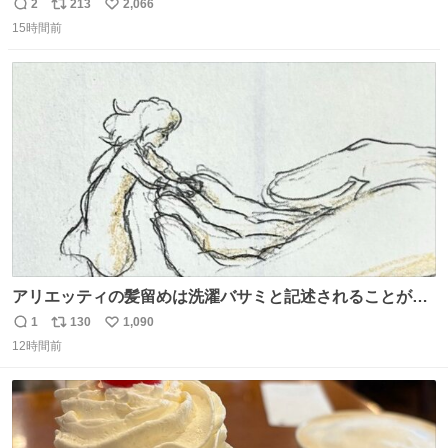
2
213
2,066
返
リ
い
15時間前
信
ポ
い
数
ス
ね
ト
数
数
アリエッティの髪留めは洗濯バサミと記述されることが多
いですが、もっと小さいプラスチックのクリップです。 バ
1
130
1,090
返
リ
い
ネは使いやすいように強度を調整してあるはず。
12時間前
信
ポ
い
数
ス
ね
ト
数
数