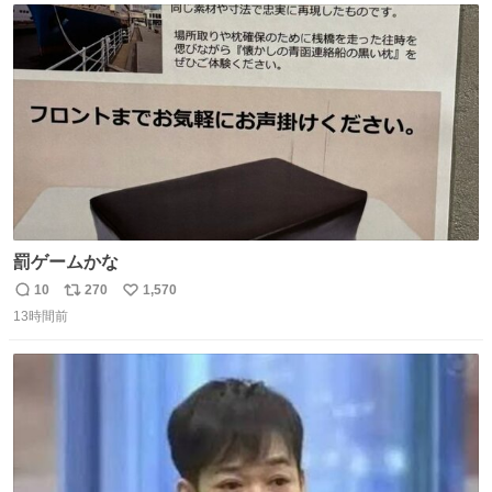
ト
数
数
罰ゲームかな
10
270
1,570
返
リ
い
13時間前
信
ポ
い
数
ス
ね
ト
数
数