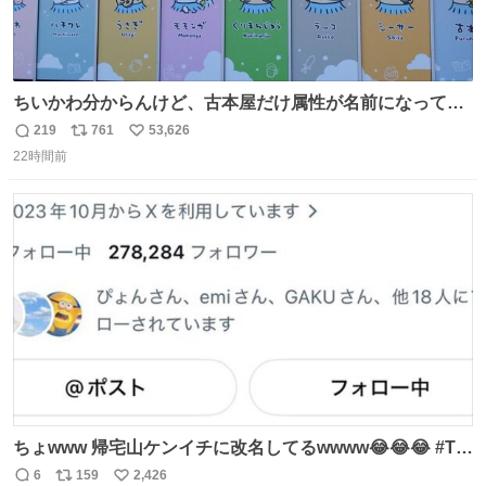
ちいかわ分からんけど、古本屋だけ属性が名前になってる
のはどういうこと？
219
761
53,626
返
リ
い
22時間前
信
ポ
い
数
ス
ね
ト
数
数
ちょwww 帰宅山ケンイチに改名してるwwww😂😂😂 #Tシ
ャツが乾くまで #松山ケンイチ
6
159
2,426
返
リ
い