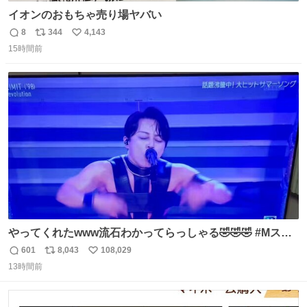
イオンのおもちゃ売り場ヤバい
8
344
4,143
返
リ
い
15時間前
信
ポ
い
数
ス
ね
ト
数
数
やってくれたwww流石わかってらっしゃる🤣🤣🤣 #Mステ
#西川貴教
601
8,043
108,029
返
リ
い
13時間前
信
ポ
い
数
ス
ね
ト
数