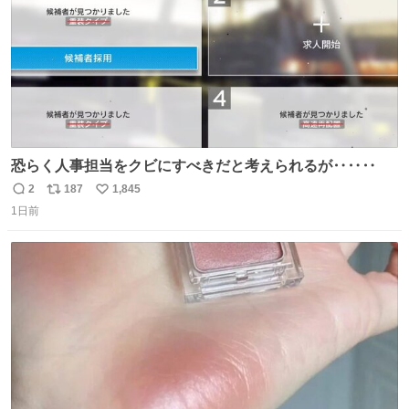
恐らく人事担当をクビにすべきだと考えられるが‥‥‥
2
187
1,845
返
リ
い
1日前
信
ポ
い
数
ス
ね
ト
数
数