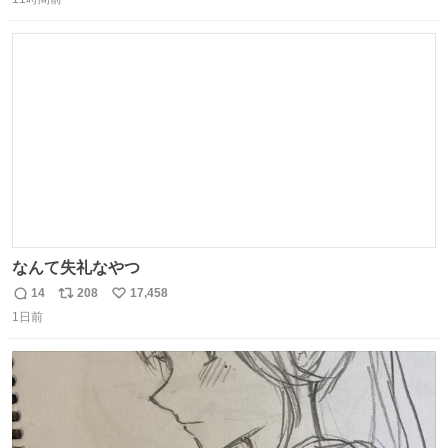
信
ポ
い
数
ス
ね
ト
数
数
なんて失礼なやつ
14
208
17,458
返
リ
い
1日前
信
ポ
い
数
ス
ね
ト
数
数