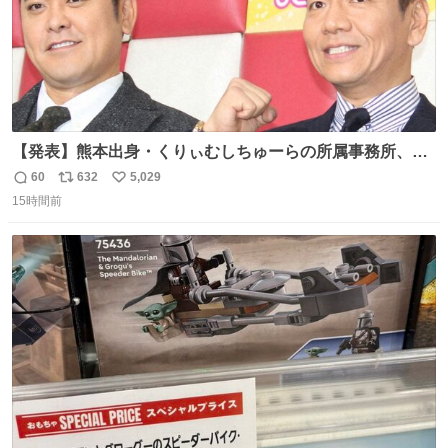
【発表】熊本出身・くりぃむしちゅーらの所属事務所、被
災地に義援金寄付 news.livedoor.com/article/detail… くり
60
632
5,029
返
リ
い
ぃむしちゅーやマツコ、有働由美子らが所属する芸能事務
15時間前
信
ポ
い
所「チャッターボックス」が7日、公式サイトを更新。熊
数
ス
ね
本地震の被災地支援のため義援金を寄付したことを公表し
ト
数
数
た。