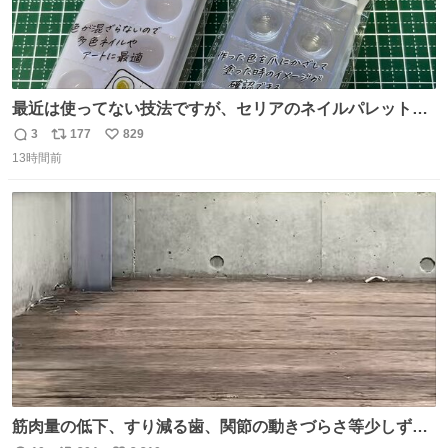
最近は使ってない技法ですが、セリアのネイルパレットの
四隅をハサミで切り落とし、やすりがけすればミニチュア
3
177
829
返
リ
い
食器ができます。 底にストローをカットしたものを接着し
13時間前
信
ポ
い
塗装すれば茶碗になります。素材が塩化ビニルなので接着
数
ス
ね
剤や塗料は対応したものを使うと良いです。 透明はそのま
ト
数
数
までも使えます。
筋肉量の低下、すり減る歯、関節の動きづらさ等少しずつ