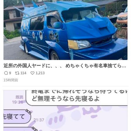
ト
数
数
近所の外国人ヤードに、、、 めちゃくちゃ有名車捨てられ
てました😭 外装ぼろぼろだし、、 中も何にも残ってない
9
114
1,213
返
リ
い
し、、 可哀想に😢😢 今まで数十年お疲れ様でした、、 #バ
15時間前
信
ポ
い
ニング #当時 #廃車 #勿体無い
数
ス
ね
ト
数
数