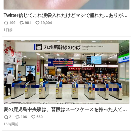
Twitter信じてこれ涙袋入れたけどマジで盛れた…ありがと
う…
109
981
19,004
返
リ
い
1日前
信
ポ
い
数
ス
ね
ト
数
数
夏の鹿児島中央駅は、普段はスーツケースを持った人で溢
れています。 しかし、今日の夕方では、1〜2人しか見ませ
2
106
560
返
リ
い
んでした。 近くの『みやげ横丁』も、お客さんが少なかっ
16時間前
信
ポ
い
たです。 九州新幹線は新水俣駅駅まで復旧しましたが、や
数
ス
ね