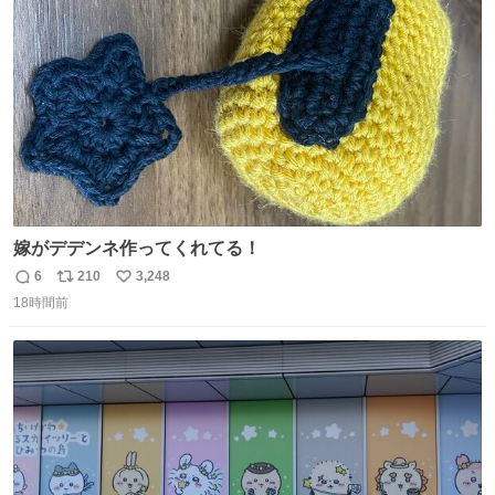
ト
数
数
嫁がデデンネ作ってくれてる！
6
210
3,248
返
リ
い
18時間前
信
ポ
い
数
ス
ね
ト
数
数