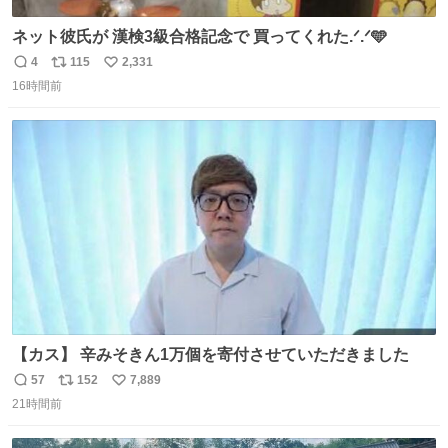
ネット彼氏が 漢検3級合格記念で 買ってくれた.ᐟ.ᐟ🩵
4
115
2,331
返
リ
い
16時間前
信
ポ
い
数
ス
ね
ト
数
数
【カス】 辛みそきん1万個を寄付させていただきました
57
152
7,889
返
リ
い
21時間前
信
ポ
い
数
ス
ね