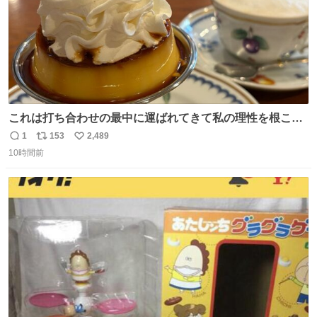
これは打ち合わせの最中に運ばれてきて私の理性を根こそ
ぎ奪い去ったプリンの写真です。
1
153
2,489
返
リ
い
10時間前
信
ポ
い
数
ス
ね
ト
数
数