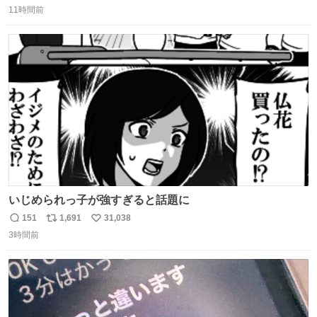
11時間前
信
ポ
い
数
ス
ね
ト
数
数
いじめられっ子が強すぎると話題に
151
1,691
31,038
返
リ
い
3時間前
信
ポ
い
数
ス
ね
ト
数
数