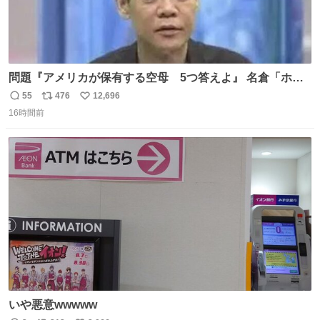
問題『アメリカが保有する空母 5つ答えよ』 名倉「ホン
マごめん、日本」
55
476
12,696
返
リ
い
16時間前
信
ポ
い
数
ス
ね
ト
数
数
いや悪意wwwww