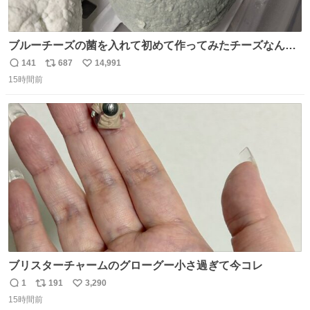
ブルーチーズの菌を入れて初めて作ってみたチーズなんだ
けど 本能でちょっとヤバいと思っちゃう見た目だな
141
687
14,991
返
リ
い
15時間前
信
ポ
い
数
ス
ね
ト
数
数
ブリスターチャームのグローグー小さ過ぎて今コレ
1
191
3,290
返
リ
い
15時間前
信
ポ
い