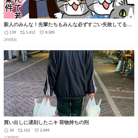
新人のみんな！先輩たちもみんな必ずすごい失敗してるか
ら、ちいさいことは気にしなくてヨシ！ #現場猫
139
1,412
8,385
返
リ
い
2時間前
信
ポ
い
数
ス
ね
ト
数
数
買い出しに遅刻したニキ 荷物持ちの刑
38
152
2,999
返
リ
い
11時間前