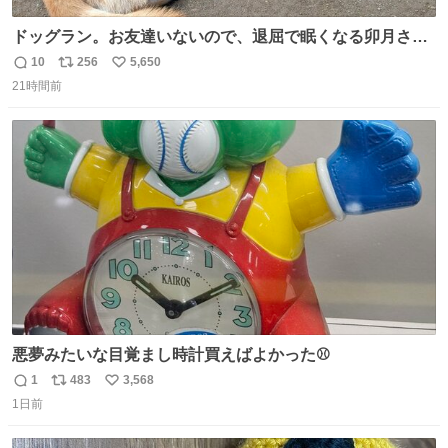
ドッグラン。お友達いないので、退屈で眠くなる卯月さ
ん。 #柴犬卯月
10
256
5,650
返
リ
い
21時間前
信
ポ
い
数
ス
ね
ト
数
数
悪夢みたいな目覚まし時計買えばよかった⚾
1
483
3,568
返
リ
い
1日前
信
ポ
い
数
ス
ね