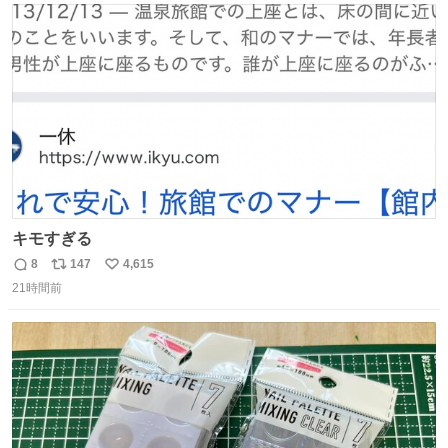
はり全線が通れないとキツイですね。 こういう時は、地元
ト
数
数
民が支えましょ。
キモすぎる
8
147
4,615
返
リ
い
21時間前
信
ポ
い
数
ス
ね
ト
数
数