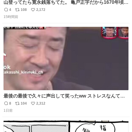
山登ってたら寛永銭落ちてた。 亀戸正字だから1670年頃に
鋳造されたもの。
4
108
2,172
返
リ
い
15時間前
信
ポ
い
数
ス
ね
ト
数
数
最後の最後で久々に声出して笑ったww ストレスなんて笑
って吹き飛ばせ！！ #水曜日のダウンタウン #大友康平
8
104
2,312
返
リ
い
1日前
信
ポ
い
数
ス
ね
ト
数
数