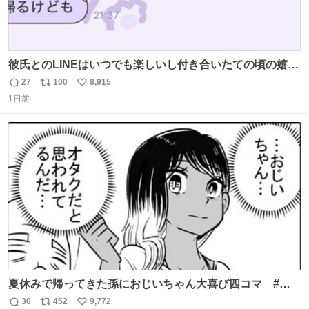
彼氏とのLINEはいつでも楽しいし付き合いたての頃の嬉し
かったLINEは無限にあるけど(同棲前は1日で各50通くらい
27
100
8,915
返
リ
い
送りあってたし)最近嬉しかったのはこれ
1日前
信
ポ
い
数
ス
ね
ト
数
数
夏休みで帰ってきた孫におじいちゃん大喜び四コマ #四
コマ漫画 #Web漫画 #漫画が読めるハッシュタグ
30
452
9,772
返
リ
い