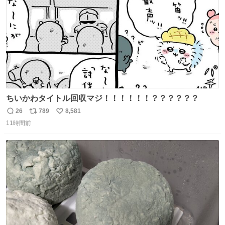
ちいかわタイトル回収マジ！！！！！！？？？？？？
26
789
8,581
返
リ
い
11時間前
信
ポ
い
数
ス
ね
ト
数
数