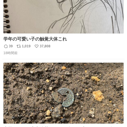
学年の可愛い子の触覚大体これ
39
1,019
37,808
返
リ
い
18時間前
信
ポ
い
数
ス
ね
ト
数
数