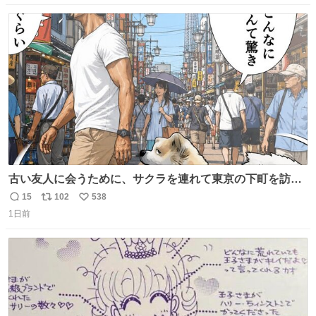
数
ス
ね
ト
数
数
古い友人に会うために、サクラを連れて東京の下町を訪れ
た昌兵衛さん✨田舎とのギャップに驚きつつ、果たして無
15
102
538
返
リ
い
事に友人との再会を果たすことが出来るでしょうか…⁉️😳
1日前
信
ポ
い
💧 #田舎者あるある #秋田犬のいる暮らし #明日に続く
数
ス
ね
ト
数
数