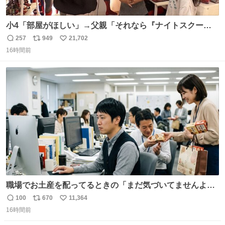
小4「部屋がほしい」→父親「それなら『ナイトスクー
プ』に言え！無理やろけどな…」
257
949
21,702
返
リ
い
oricon.co.jp/news/2472553/f… ⠀ 「父の部屋を奪いたい」
16時間前
信
ポ
い
小学4年生と妹が登場。自宅の2階には部屋が4つあるの
数
ス
ね
に、父が2部屋使い、姉妹は1部屋。文句を言うと「ナイト
ト
数
数
スクープに改造してもらえ！無理やろけどな」と
職場でお土産を配ってるときの「まだ気づいてませんよ」
的な演技が毎回シンドい。
100
670
11,364
返
リ
い
16時間前
信
ポ
い
数
ス
ね