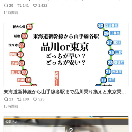
ら…
20
141
1,422
返
リ
い
14時間前
信
ポ
い
数
ス
ね
ト
数
数
東海道新幹線から山手線各駅まで品川乗り換えと東京乗り
換え。どっちが早いか？どっちが安いか？を調べてみた。
13
100
525
返
リ
い
数字は早い方の駅からの所要時間。駅名色分けは運賃が安
18時間前
信
ポ
い
い方で色分け。赤白抜き＝品川 青白抜き＝東京。黒字は
数
ス
ね
運賃が同じ。→
ト
数
数