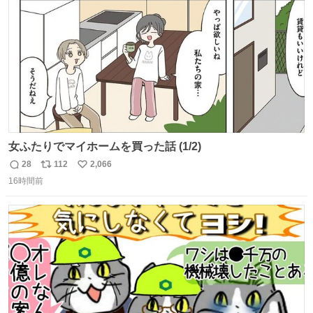
数
女ふたりでマイホームを買った話 (1/2)
28
112
2,066
返
リ
い
16時間前
信
ポ
い
数
ス
ね
ト
数
数