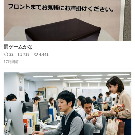
罰ゲームかな
22
719
4,441
返
リ
い
17時間前
信
ポ
い
数
ス
ね
ト
数
数