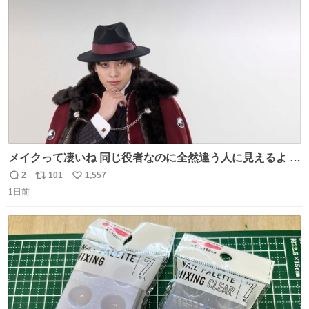
ト
数
数
メイクって凄いね 同じ役者なのに全然違う人に見えるよ #
仮面ライダーマイス #ブルーロック
2
101
1,557
返
リ
い
1日前
信
ポ
い
数
ス
ね
ト
数
数