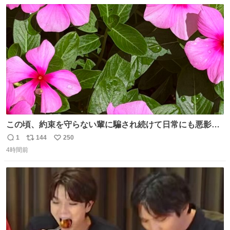
数
ス
ね
ことをするな!!」 それでは歌います、聞いてください 「井
ト
数
数
戸水」
この頃、約束を守らない輩に騙され続けて日常にも悪影響
が出てきて仕事も出来ずでストレスマックス。 解決には断
1
144
250
返
リ
い
ち切るのみ。 そんな時に美しい光景は救いの刻です。 人様
4時間前
信
ポ
い
に迷惑をかける人間の神経には理解が出来ないし理解する
数
ス
ね
気もない。 実直に生きる！ 今日も嘘に負けずに頑張りま
ト
数
数
す。 #LUNE #約束