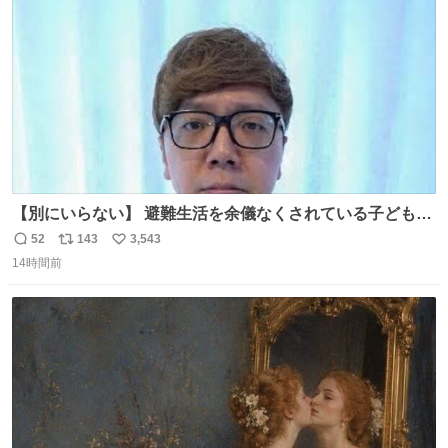
数
【別にいらない】 避難生活を余儀なくされている子どもた
ちのためにヒカキンボックス1000個を寄付させていただき
52
143
3,543
返
リ
い
ました
14時間前
信
ポ
い
数
ス
ね
ト
数
数