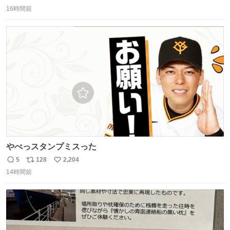
返
リ
い
16時間前
信
ポ
い
数
ス
ね
ト
数
数
やべっスタンプミスった
5
128
2,204
返
リ
い
14時間前
信
ポ
い
数
ス
ね
ト
数
数