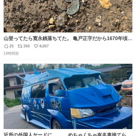
山登ってたら寛永銭落ちてた。 亀戸正字だから1670年頃に
鋳造されたもの。
25
350
8,007
返
リ
い
19時間前
信
ポ
い
数
ス
ね
ト
数
数
近所の外国人ヤードに、、、 めちゃくちゃ有名車捨てられ