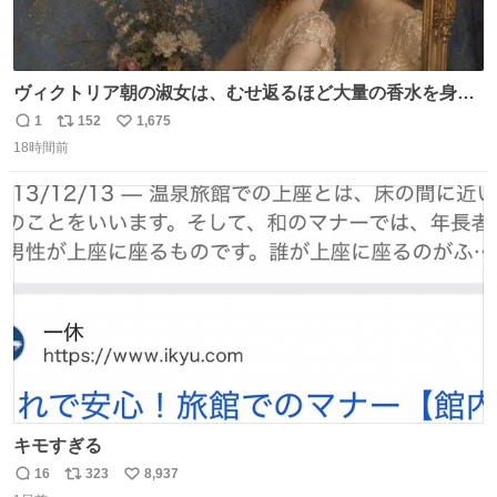
ヴィクトリア朝の淑女は、むせ返るほど大量の香水を身に
つけるものではないとされていた。それでも香水は、髪や
1
152
1,675
返
リ
い
肌の手入れと同じくらい、ヴィクトリア朝の女性達の美容
18時間前
信
ポ
い
習慣に欠かせないものだった。 当時の香水は、現在私たち
数
ス
ね
が知る香水よりも単純な組成で、その大部分は薔薇、菫、
ト
数
数
ベルガモット、
キモすぎる
16
323
8,937
返
リ
い