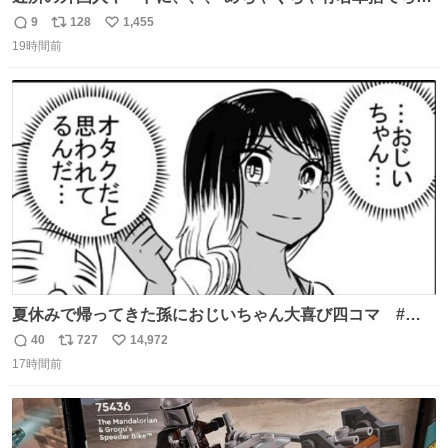
てました😭 外装ぼろぼろだし、、 中も何にも残ってない
9
128
1,455
返
リ
い
し、、 可哀想に😢😢 今まで数十年お疲れ様でした、、 #バ
19時間前
信
ポ
い
ニング #当時 #廃車 #勿体無い
数
ス
ね
ト
数
数
夏休みで帰ってきた孫におじいちゃん大喜び四コマ #四
コマ漫画 #Web漫画 #漫画が読めるハッシュタグ
40
727
14,972
返
リ
い
17時間前
信
ポ
い
数
ス
ね
ト
数
数