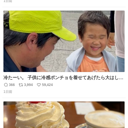
1日前
信
ポ
い
数
ス
ね
ト
数
数
冷たーい。 子供に冷感ポンチョを着せてあげたら大はしゃ
ぎで喜んでくれました。 こんな素敵な代物を提供してくれ
366
3,994
59,424
返
リ
い
た山口県の恩師に感謝。
1日前
信
ポ
い
数
ス
ね
ト
数
数