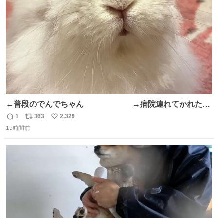
数
←普段のでんでちゃん →病院連れてかれたで
んちゃん
1
363
2,329
返
リ
い
15時間前
信
ポ
い
数
ス
ね
ト
数
数