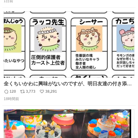
1日前
信
ポ
い
数
ス
ね
ト
数
数
全くちいかわに興味がないのですが、明日友達の付き添い
で見に行きます。 事前に予習できるよう、友達がキャラク
120
3,773
38,291
返
リ
い
ターの説明を作ってくれたのですが、くりまんじゅうとい
18時間前
信
ポ
い
うやつに説明に「あんたみたいなやつ」と書かれていまし
数
ス
ね
た。 一気に楽しみになりました。
ト
数
数