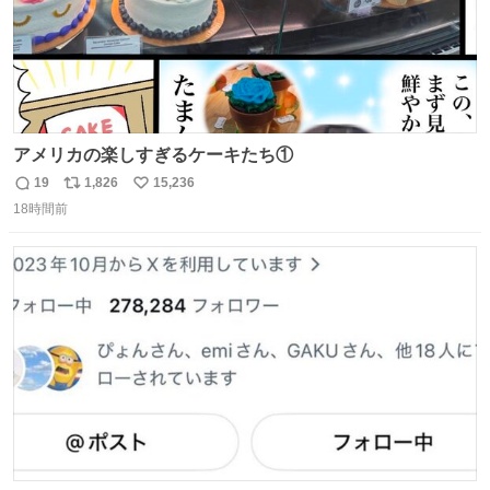
アメリカの楽しすぎるケーキたち①
19
1,826
15,236
返
リ
い
18時間前
信
ポ
い
数
ス
ね
ト
数
数