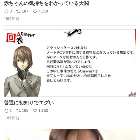
赤ちゃんの気持ちをわかっている大関
3
187
4,819
返
リ
い
16時間前
信
ポ
い
数
ス
ね
ト
数
数
普通に初知りでエグい
1
105
1,153
返
リ
い
13時間前
信
ポ
い
数
ス
ね
ト
数
数