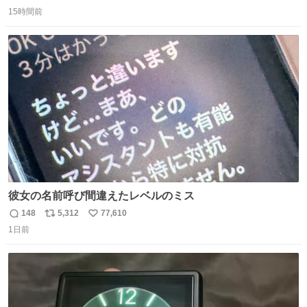
返
リ
い
るよ。サプリを食べてもらうことで筋肉や関節をサポート
15時間前
信
ポ
い
しようね 風花が無理なく続けられる範囲で、高齢のステー
数
ス
ね
ジまで頑張ってきたその身体も風花の意思も大切にしてい
ト
数
数
くよ #徳山動物園
彼女の名前呼び間違えたレベルのミス
148
5,312
77,610
返
リ
い
1日前
信
ポ
い
数
ス
ね
ト
数
数