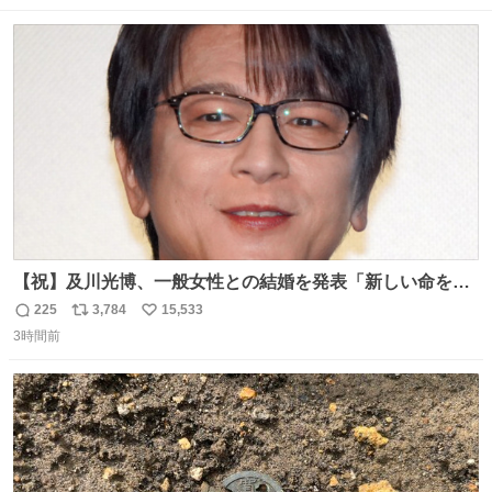
数
ス
ね
ト
数
数
【祝】及川光博、一般女性との結婚を発表「新しい命を授
かっております」 news.livedoor.com/lite/article_d…
225
3,784
15,533
返
リ
い
「私、及川光博はこの度、交際しておりました方と入籍い
3時間前
信
ポ
い
たしました。また、新しい命を授かっております」「今後
数
ス
ね
も変わらず俳優として、ミッチーとして、努力し精進して
ト
数
数
参ります」とつづった。