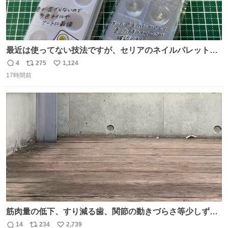
最近は使ってない技法ですが、セリアのネイルパレットの
四隅をハサミで切り落とし、やすりがけすればミニチュア
4
275
1,124
返
リ
い
食器ができます。 底にストローをカットしたものを接着し
17時間前
信
ポ
い
塗装すれば茶碗になります。素材が塩化ビニルなので接着
数
ス
ね
剤や塗料は対応したものを使うと良いです。 透明はそのま
ト
数
数
までも使えます。
筋肉量の低下、すり減る歯、関節の動きづらさ等少しずつ
現れる変化。 ごはんを細かくすることで #風花 の歯に代わ
14
234
2,739