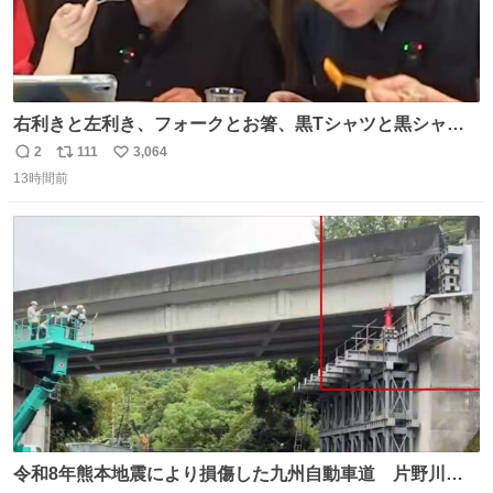
右利きと左利き、フォークとお箸、黒Tシャツと黒シャ
ツ、ありがとう、いい塩レです
2
111
3,064
返
リ
い
13時間前
信
ポ
い
数
ス
ね
ト
数
数
令和8年熊本地震により損傷した九州自動車道 片野川橋