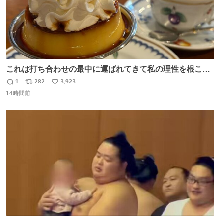
これは打ち合わせの最中に運ばれてきて私の理性を根こそ
ぎ奪い去ったプリンの写真です。
1
282
3,923
返
リ
い
14時間前
信
ポ
い
数
ス
ね
ト
数
数