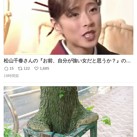
松山千春さんの『お前、自分が強い女だと思うか？』の一
言で… 中森明菜さんが思わず本音をこぼす瞬間😭
15
122
1,685
返
リ
い
19時間前
信
ポ
い
数
ス
ね
ト
数
数