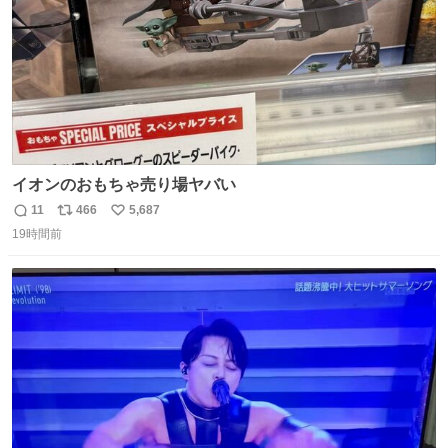
イオンのおもちゃ売り場ヤバい
11
466
5,687
返
リ
い
19時間前
信
ポ
い
数
ス
ね
ト
数
数