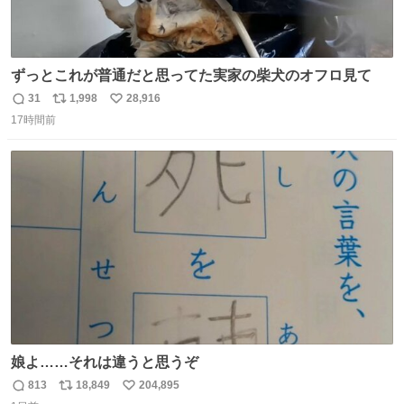
ずっとこれが普通だと思ってた実家の柴犬のオフロ見て
31
1,998
28,916
返
リ
い
17時間前
信
ポ
い
数
ス
ね
ト
数
数
娘よ……それは違うと思うぞ
813
18,849
204,895
返
リ
い