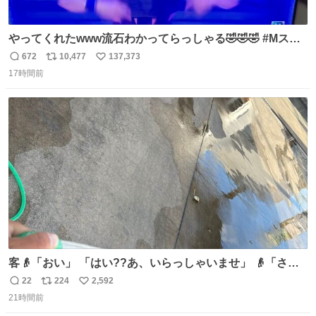
やってくれたwww流石わかってらっしゃる🤣🤣🤣 #Mステ
#西川貴教
672
10,477
137,373
返
リ
い
17時間前
信
ポ
い
数
ス
ね
ト
数
数
客👴「おい」 「はい??あ、いらっしゃいませ」 👴「さっ
きからずっと水出しっぱなしでもったいないだろ」 「静電
22
224
2,592
返
リ
い
気を逃がし、熱くなった地面の温度を下げ、引火事故の防
21時間前
信
ポ
い
止の為必要な作業です」 👴「水不足の昨今にもったいない