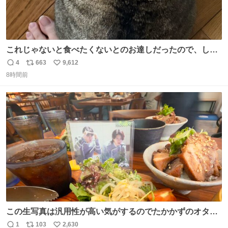
これじゃないと食べたくないとのお達しだったので、しっ
ぽ置き場係になっている
4
663
9,612
返
リ
い
8時間前
信
ポ
い
数
ス
ね
ト
数
数
この生写真は汎用性が高い気がするのでたかかずのオタク
は絶対買った方が良いw
1
103
2,630