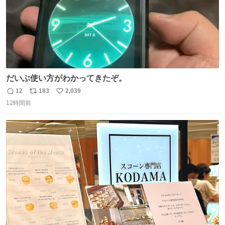
だいぶ使い方がわかってきたぞ。
12
183
2,039
返
リ
い
12時間前
信
ポ
い
数
ス
ね
ト
数
数