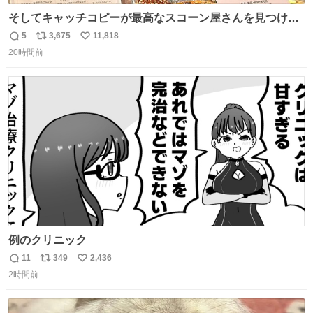
そしてキャッチコピーが最高なスコーン屋さんを見つけて
しまったので思わず買い込んでしまった。スコーンなんて
5
3,675
11,818
返
リ
い
パッサパサなほどええですからね。
20時間前
信
ポ
い
数
ス
ね
ト
数
数
例のクリニック
11
349
2,436
返
リ
い
2時間前
信
ポ
い
数
ス
ね
ト
数