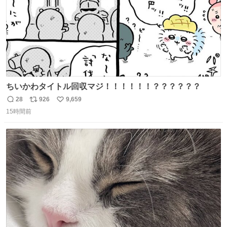
ちいかわタイトル回収マジ！！！！！！？？？？？？
28
926
9,659
返
リ
い
15時間前
信
ポ
い
数
ス
ね
ト
数
数