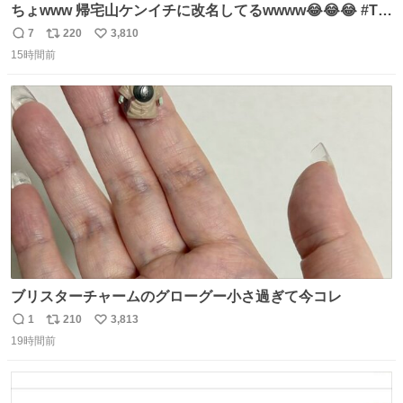
ちょwww 帰宅山ケンイチに改名してるwwww😂😂😂 #Tシ
ャツが乾くまで #松山ケンイチ
7
220
3,810
返
リ
い
15時間前
信
ポ
い
数
ス
ね
ト
数
数
ブリスターチャームのグローグー小さ過ぎて今コレ
1
210
3,813
返
リ
い
19時間前
信
ポ
い
数
ス
ね
ト
数