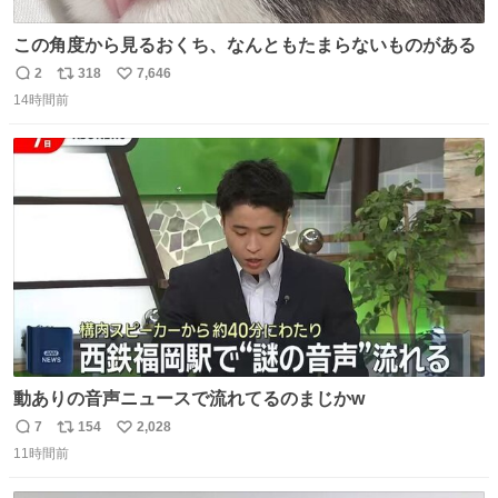
この角度から見るおくち、なんともたまらないものがある
2
318
7,646
返
リ
い
14時間前
信
ポ
い
数
ス
ね
ト
数
数
動ありの音声ニュースで流れてるのまじかw
7
154
2,028
返
リ
い
11時間前
信
ポ
い
数
ス
ね