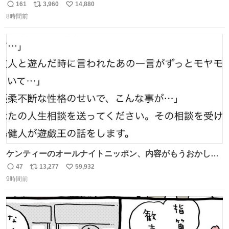
（下り線）の復旧作業を行っています。 タイムラプス動画
161
3,960
14,880
返
リ
い
で、段差が生じた橋桁をジャッキアップしている様子をご
8時間前
信
ポ
い
紹介します。 引き続き、早期復旧に向けて着実に工事を進
数
ス
ね
めてまいります。 #NEXCO西日本 #熊本地震
ト
数
数
ケンティーのオールナイトニッポン、内容がもうおかしい
#中島健人ANN
47
13,277
59,932
返
リ
い
9時間前
信
ポ
い
数
ス
ね
ト
数
数