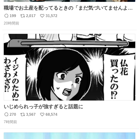
職場でお土産を配ってるときの「まだ気づいてませんよ」
的な演技が毎回シンドい。
199
2,017
31,572
返
リ
い
20時間前
信
ポ
い
数
ス
ね
ト
数
数
いじめられっ子が強すぎると話題に
270
3,567
68,574
返
リ
い
7時間前
信
ポ
い
数
ス
ね
ト
数