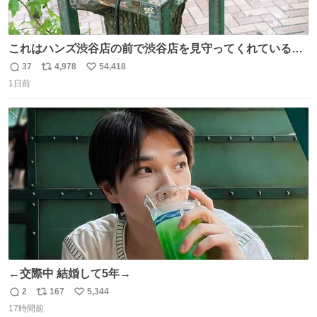
これはハンズ渋谷店の前で渋谷店を見守ってくれている
「くつろ木」。
37
4,978
54,418
返
リ
い
1日前
信
ポ
い
数
ス
ね
ト
数
数
←交際中 結婚して5年→
2
167
5,344
返
リ
い
17時間前
信
ポ
い