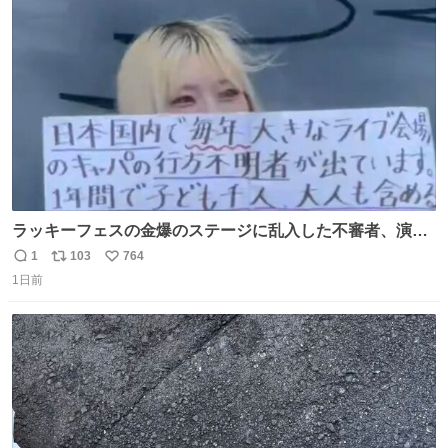
と移ろっていく。120分のドラマチック。
ト
数
数
ラッキーフェスの金爆のステージに乱入した不審者、演出
かと思ったら本物でめちゃくちゃ思想の強い紙掲げてて怖
1
103
764
返
リ
い
すぎる。
1日前
信
ポ
い
数
ス
ね
ト
数
数