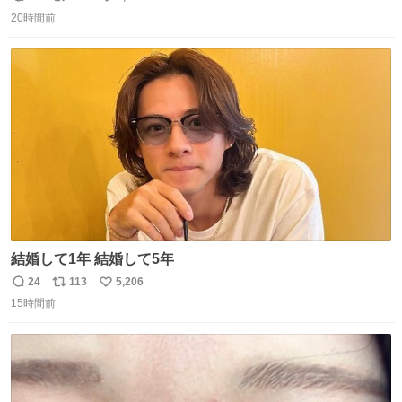
返
リ
い
20時間前
信
ポ
い
数
ス
ね
ト
数
数
結婚して1年 結婚して5年
24
113
5,206
返
リ
い
15時間前
信
ポ
い
数
ス
ね
ト
数
数