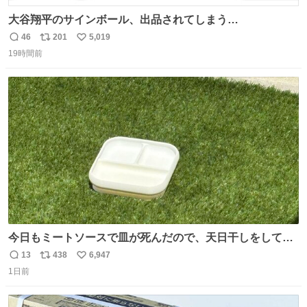
大谷翔平のサインボール、出品されてしまう…
46
201
5,019
返
リ
い
19時間前
信
ポ
い
数
ス
ね
ト
数
数
今日もミートソースで皿が死んだので、天日干しをしてい
ます🍝 ありがとう先人の知恵
13
438
6,947
返
リ
い
1日前
信
ポ
い
数
ス
ね
ト
数