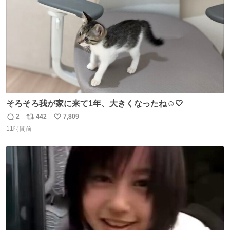
数
イレーンの呪いじゃん😭
そろそろ我が家に来て1年、大きくなったね☺️🤍
2
442
7,809
返
リ
い
11時間前
信
ポ
い
数
ス
ね
ト
数
数