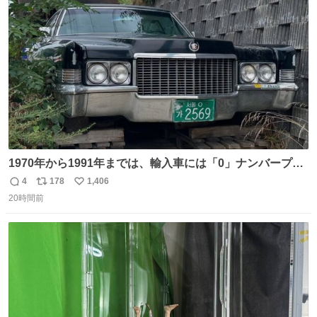
愛がられて困ることもなかろうなと思ったのでやっぱり猫
ト
数
数
よ不老不死でいてくれ
1970年から1991年までは、輸入車には「0」ナンバープレ
ートが使用されていました。 その後、この制度は廃止さ
4
178
1,406
返
リ
い
れ、すべての「0」ナンバープレートは抹消・無効化され
20時間前
信
ポ
い
ました。 ところが最近、その「0」ナンバープレートを装
数
ス
ね
着した車両が発見されました。 今でも残っていること自体
ト
数
数
が奇跡です……。