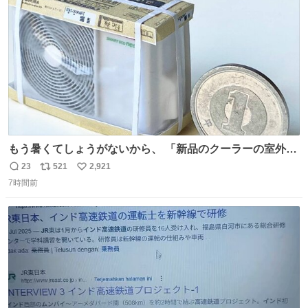
数
もう暑くてしょうがないから、 「新品のクーラーの室外機
のミニチュア」 でも見ていってよ
23
521
2,921
返
リ
い
7時間前
信
ポ
い
数
ス
ね
ト
数
数