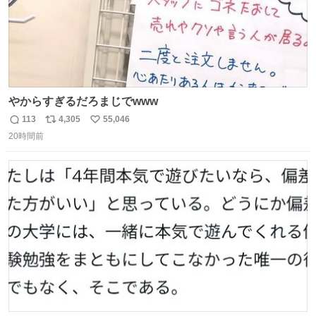
やからすぎるだろまじでwww
113
4,305
55,046
返
リ
い
20時間前
信
ポ
い
数
ス
ね
ト
数
数