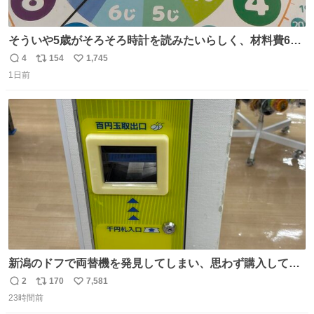
そういや5歳がそろそろ時計を読みたいらしく、材料費600
円で作れる知育時計作ってみた！ めっちゃ簡単！ ありがと
4
154
1,745
返
リ
い
う先人！
1日前
信
ポ
い
数
ス
ね
ト
数
数
新潟のドフで両替機を発見してしまい、思わず購入してし
まい大阪に発送するイベントが発生
2
170
7,581
返
リ
い
23時間前
信
ポ
い