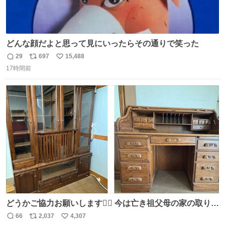
どんな顔だよと思って見にいったらその通りで笑った
29
697
15,488
返
リ
い
17時間前
信
ポ
い
数
ス
ね
ト
数
数
どうかご協力お願いします🙇‍♂️ 今は亡き祖父母の家の取り壊
しが決まり、どうしても処分して欲しくない食器棚と机の
66
2,037
4,307
返
リ
い