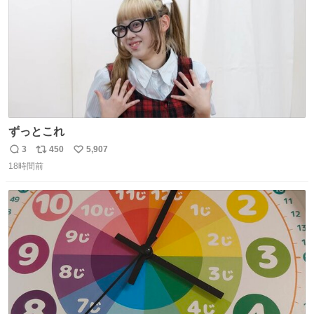
ずっとこれ
3
450
5,907
返
リ
い
18時間前
信
ポ
い
数
ス
ね
ト
数
数