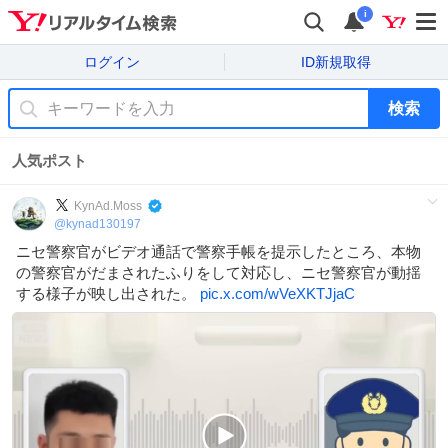
i
ログイン
ID新規取得
検索
人気ポスト
KynAd.Moss
@
kynad130197
ニセ警察官がビデオ通話で警察手帳を提示したところ、本物
の警察官がだまされたふりをして対応し、ニセ警察官が動揺
する様子が映し出された。
pic.x.com/wVeXKTJjaC