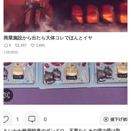
商業施設から出たら大体コレでほんとイヤ
6
257
1,691
返
リ
い
23時間前
信
ポ
い
数
ス
ね
ト
数
数
ちいかわ映画特典のボンドロ、不要ならその場で受け取り