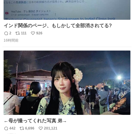
インド関係のページ、もしかして全部消されてる?
2
111
926
返
リ
い
16時間前
信
ポ
い
数
ス
ね
ト
数
数
←母が撮ってくれた写真 弟→
442
6,696
201,121
返
リ
い