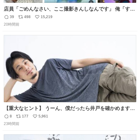
店員「ごめんなさい、ここ撮影きんしなんです」 俺「すみ
ません！すぐ消します」 店員「念のためフォルダから消し
39
498
15,219
返
リ
い
てるところ見せて頂けますか？」 俺「はい…」
20時間前
信
ポ
い
数
ス
ね
ト
数
数
【重大なヒント】 うーん、僕だったら井戸を確かめますけ
どね
8
177
5,961
返
リ
い
23時間前
信
ポ
い
数
ス
ね
ト
数