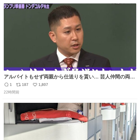
数
ス
ね
ト
数
数
アルバイトもせず両親から仕送りを貰い… 芸人仲間の両親
のスネまでかじる!? ドンデコルテ銀次⚡️ 無料見逃し配信は
1
187
1,807
返
リ
い
こちらから ▶︎abema.go.link/gBLVb ◤しくじり先生
22時間前
信
ポ
い
ABEMAにて毎週最新話無料配信中◢ @10000nabe
数
ス
ね
@akmllube0617
ト
数
数