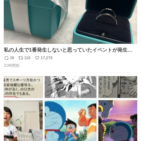
私の人生で1番発生しないと思っていたイベントが発生し
ました
39
118
17,270
返
リ
い
21時間前
信
ポ
い
数
ス
ね
ト
数
数