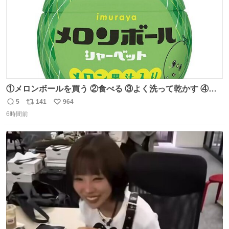
①メロンボールを買う ②食べる ③よく洗って乾かす ④か
わいい
5
141
964
返
リ
い
6時間前
信
ポ
い
数
ス
ね
ト
数
数