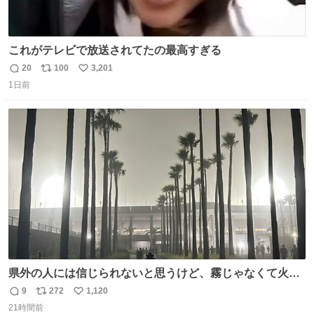
これがテレビで放送されてたの最高すぎる
20
100
3,201
返
リ
い
1日前
信
ポ
い
数
ス
ね
ト
数
数
県外の人には信じられないと思うけど、霧じゃなくて火山
灰です🌋 #桜島
9
272
1,120
返
リ
い
21時間前
信
ポ
い