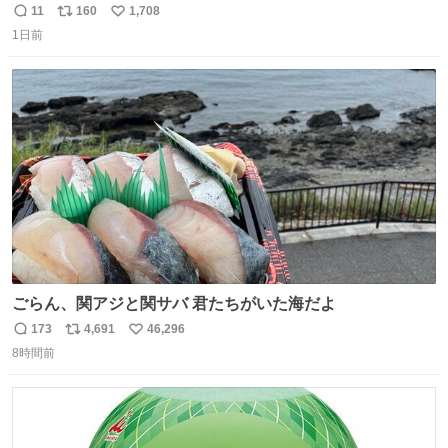
🐈 救出しようとした工場長が腕を引っ掻かれ、ぱんぱんに
11
160
1,708
返
リ
い
膨れ上がり、傷だらけ血だらけになりながらも何とか救出
1日前
信
ポ
い
したこの子はその後、工場長の家の子になりました😌💕
数
ス
ね
ト
数
数
ごらん、関アジと関サバ 君たちがいた海だよ
173
4,691
46,296
返
リ
い
8時間前
信
ポ
い
数
ス
ね
ト
数
数