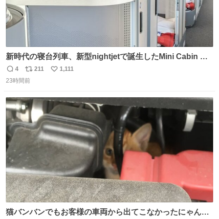
新時代の寝台列車、新型nightjetで誕生したMini Cabin ま
さに走るカプセルホテルといった感じで、一人旅で利用す
4
211
1,111
返
リ
い
るのにはちょうどいい設備。 他の人も言ってましたが、サ
23時間前
信
ポ
い
ンライズの後継に欲しい…
数
ス
ね
ト
数
数
猫バンバンでもお客様の車両から出てこなかったにゃんこ