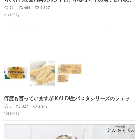
辞退すれば良いのに白々しい
71
496
9,307
返
リ
い
21時間前
信
ポ
い
数
ス
ね
ト
数
数
何度も言っていますが KALDI生パスタシリーズのフェット
チーネは 真剣(ガチ)で美味いぞ
3
327
3,947
返
リ
い
12時間前
信
ポ
い
数
ス
ね
ト
数
数