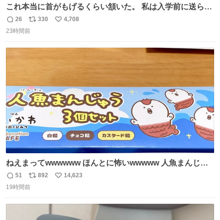
これ本当に首がもげるくらい頷いた。 私は入学前に送られ
てきた、大学のサークル紹介冊子を見た時点で終わりを感
26
330
4,708
返
リ
い
じたので、女子大でもないくせに偏差値の高い大学のイン
23時間前
信
ポ
い
カレサークルに突撃して所属するという奇行で事なきを得
数
ス
ね
た。 高偏差値に行けないならせめてそれくらいした方が予
ト
数
数
後がいいです。 https://t.co/9nMHIrETkw
ねえまってwwwwww ほんとに怖いwwwww 人魚まんじゅ
う買ってきたから私も永遠のいのちを…ぐへへ…と思いな
51
892
14,623
返
リ
い
がら1つ食べたら 奥歯欠けたんだけど！！！！？？？ しか
19時間前
信
ポ
い
もガッツリ😭 まんじゅうだよ？？？？？？ ガリッて言っ
数
ス
ね
たから何？と思って口から出したら自分の歯wwwwww セ
ト
数