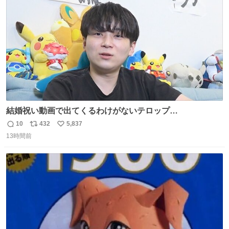
数
結婚祝い動画で出てくるわけがないテロップ
youtu.be/4pJ7U22AYtw
10
432
5,837
返
リ
い
13時間前
信
ポ
い
数
ス
ね
ト
数
数