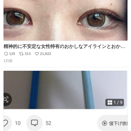
精神的に不安定な女性特有のおかしなアイラインとおかし
な眉毛辞めてくれ本当に
125
313
21,922
返
リ
い
1日前
信
ポ
い
数
ス
ね
ト
数
数