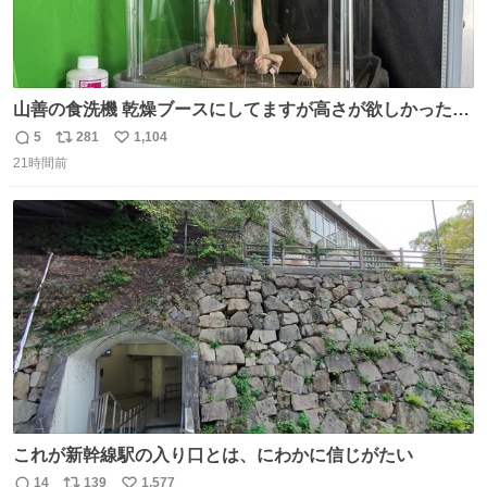
山善の食洗機 乾燥ブースにしてますが高さが欲しかったの
でコレクションケースを置くだけのツルセコ改造 扉が手前
5
281
1,104
返
リ
い
に開き天井の温度もしっかり上がるのでかなり使いやすく
21時間前
信
ポ
い
なりました😎
数
ス
ね
ト
数
数
これが新幹線駅の入り口とは、にわかに信じがたい
14
139
1,577