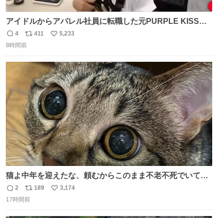
アイドルからアパレル社員に転職した元PURPLE KISSの
ドシちゃん、入社3日目にして自社の取り扱い商品を一生
4
411
5,233
返
リ
い
懸命PRしててほんまに…………
8時間前
信
ポ
い
数
ス
ね
ト
数
数
猫よ中年を迎えたな、頼むからこのまま不老不死でいてく
れ…と願ってから、いや人間の家族が死に絶えて猫だけこ
2
189
3,174
返
リ
い
の世に置いていくなんてひどいことはできない…と思って
17時間前
信
ポ
い
から、猫のこの可愛さと愛嬌なら未来永劫ほかの人間に可
数
ス
ね