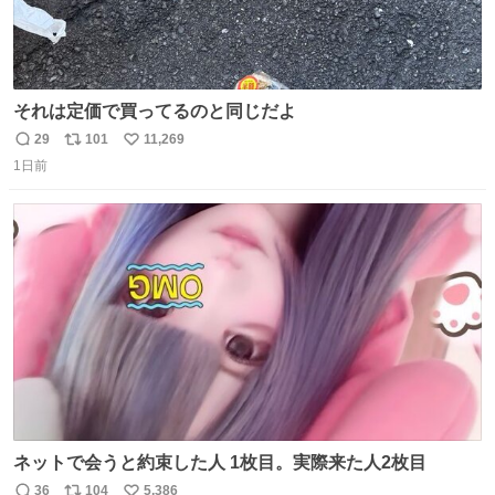
それは定価で買ってるのと同じだよ
29
101
11,269
返
リ
い
1日前
信
ポ
い
数
ス
ね
ト
数
数
ネットで会うと約束した人 1枚目。実際来た人2枚目
36
104
5,386