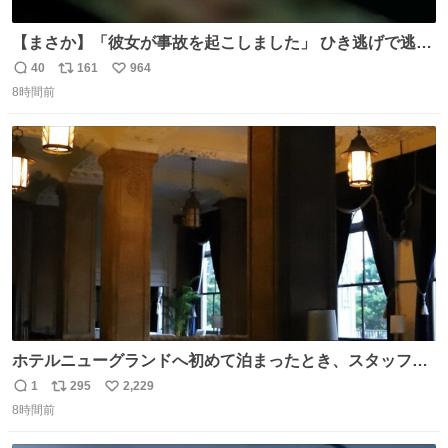
【まさか】「彼女が事故を起こしました」 ひき逃げで逃走
した男、AIの相談履歴で“ウソ発覚” 警察が男のスマホを押
40
161
964
返
リ
い
収して解析すると、出頭する前に事故の詳しい状況やどう
8時間前
信
ポ
い
対応すればいいかをAIに相談していたことがわかった。し
数
ス
ね
かし、AIの回答は「正直に警察に話すように」だった。
ト
数
数
ホテルニューグランドへ初めて泊まったとき、スタッフさ
まから朝のロビーはとても綺麗ですと教えていただいた。
1
295
2,229
返
リ
い
薄暗がりの重厚な造りへ、まずやわらかな光が差し込み、
8時間前
信
ポ
い
しだいに馴染んでいって、時間をかけていつもの美しさへ
数
ス
ね