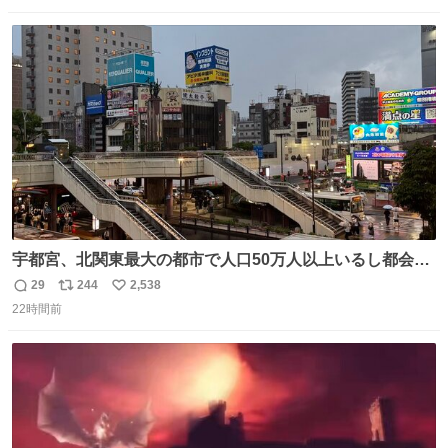
数
ス
ね
ト
数
数
宇都宮、北関東最大の都市で人口50万人以上いるし都会何
だろうなと思っていたら想像以上に都会で興奮した
29
244
2,538
返
リ
い
22時間前
信
ポ
い
数
ス
ね
ト
数
数