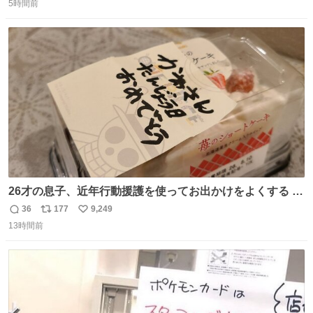
5時間前
信
ポ
い
数
ス
ね
ト
数
数
26才の息子、近年行動援護を使ってお出かけをよくする 親
との外出はもう嫌らしい。 中身は小学生位なのに小癪な😅
36
177
9,249
返
リ
い
昨日は夜のショッピングモールに行った 先に寝といてよ❗
13時間前
信
ポ
い
と何度も何度も言い残して。 起きたら冷蔵庫に… ああ、こ
数
ス
ね
れ買いに行ってくれたんだ…😭
ト
数
数