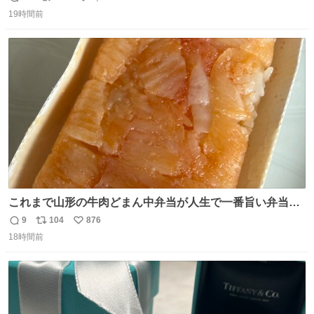
返
リ
い
19時間前
信
ポ
い
数
ス
ね
ト
数
数
これまで山形の牛肉どまん中弁当が人生で一番旨い弁当だ
ったのだが、それを遥かに超える弁当発見。 個人的に駅弁
9
104
876
返
リ
い
＆空弁ランキングぶっち切りで首位を独走しているお弁当
18時間前
信
ポ
い
です🥹 福岡空港＆博多駅で購入可🍱 博多駅界隈にステイさ
数
ス
ね
れてるクルーの方は駅での購入が断然オススメです👍 #え
ト
数
数
んがわ明太寿司