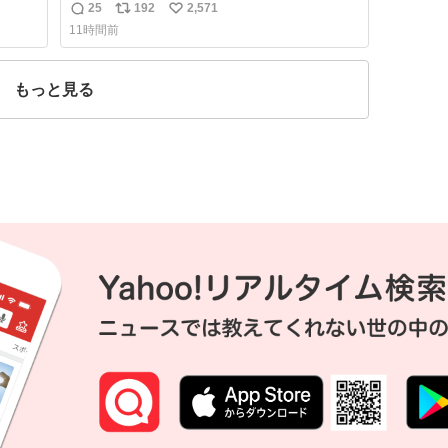
こんな
の！！！低カロリーで満足感エグいから一生
25
192
2,571
返
リ
い
大興
食べてる😭
11時間前
し伸べ
信
ポ
い
に帰
数
ス
ね
って
ト
数
もっと見る
数