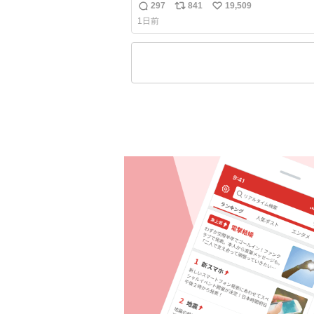
にいらっしゃったオニヤンマ様 まさか
297
841
19,509
返
リ
い
都会でお会いできるなんて思っておらず
1日前
奮しております かっこよすぎる 指を差
信
ポ
い
ると乗ってきてくれたのでひとまず一緒
数
ス
ね
宅しましたが、飛ばないということは弱
ト
数
いらっしゃるのでしょうか…素敵すぎる
数