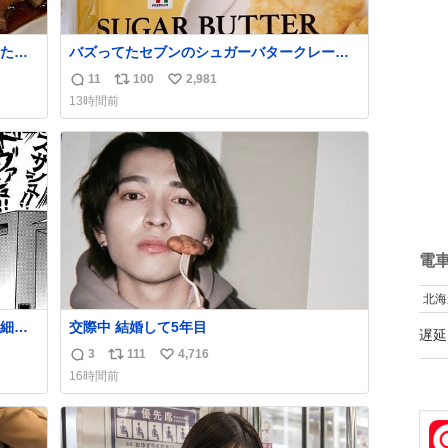
たら
バズってたセブンのシュガーバタークレープ
れて
うますぎて7NOWで買い溜め🛒💭
11
100
2,981
返
リ
い
13時間前
信
ポ
い
数
ス
ね
ト
数
数
電
北海
細か
交際中 結婚して5年目
遅延
代の
3
111
4,716
返
リ
い
はな
16時間前
私は
信
ポ
い
ごく
数
ス
ね
は別
ト
数
数