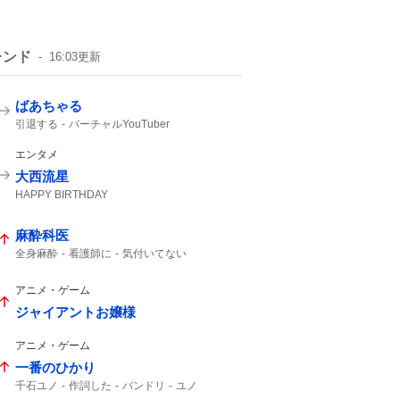
レンド
16:03
更新
ばあちゃる
引退する
バーチャルYouTuber
エンタメ
大西流星
HAPPY BIRTHDAY
麻酔科医
全身麻酔
看護師に
気付いてない
アニメ・ゲーム
ジャイアントお嬢様
アニメ・ゲーム
一番のひかり
千石ユノ
作詞した
バンドリ
ユノ