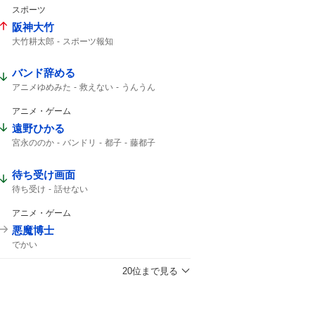
スポーツ
阪神大竹
大竹耕太郎
スポーツ報知
バンド辞める
アニメゆめみた
救えない
うんうん
アニメ・ゲーム
遠野ひかる
宮永ののか
バンドリ
都子
藤都子
待ち受け画面
待ち受け
話せない
アニメ・ゲーム
悪魔博士
でかい
20位まで見る