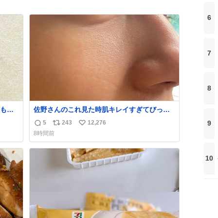
6
7
8
かも白
佐野さんのこれ見た時肌キレイすぎてびっく
りしたし、やはりアイドルって体型･肌管理す
5
243
12,276
9
返
リ
い
ごすぎる
8時間前
信
ポ
い
数
ス
ね
ト
数
10
数