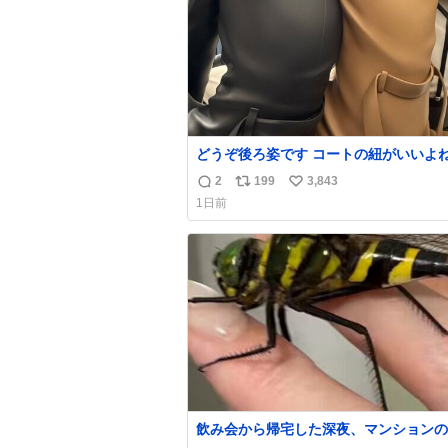
どうぞ後ろ姿です コートの紐がいいよ
して腰が細い
2
199
3,843
返
リ
い
1日前
信
ポ
い
数
ス
ね
ト
数
数
飲み会から帰宅した深夜、マンションの