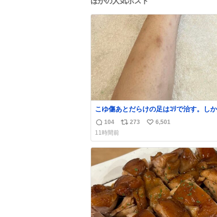
ほかの人気ポスト
こゆ傷あとだらけの足はｺﾘで治す。し
くなる。
104
273
6,501
返
リ
い
11時間前
信
ポ
い
数
ス
ね
ト
数
数