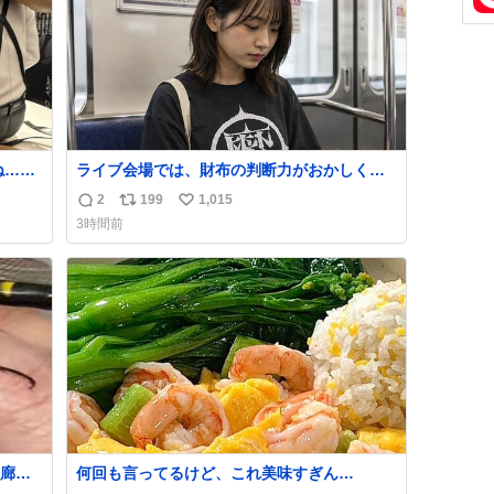
ね…そ
ライブ会場では、財布の判断力がおかしくな
る。
2
199
1,015
返
リ
い
3時間前
信
ポ
い
数
ス
ね
ト
数
数
廊下
何回も言ってるけど、これ美味すぎん