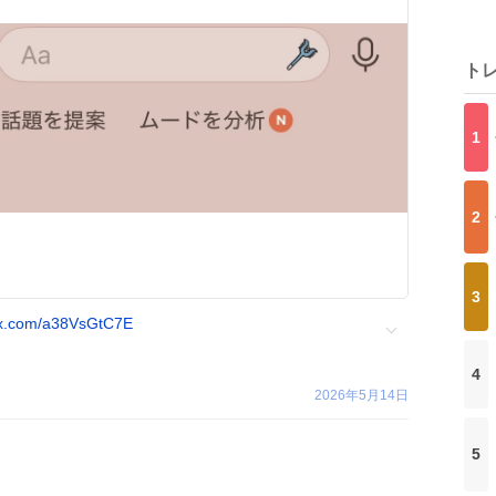
ト
1
2
3
.x.com/a38VsGtC7E
4
2026年5月14日
5