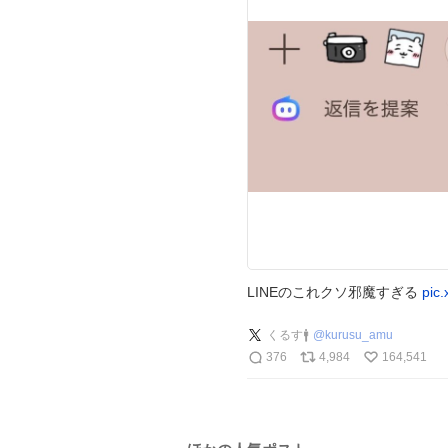
LINEのこれクソ邪魔すぎる
pic
くるす🚹
@
kurusu_amu
376
4,984
164,541