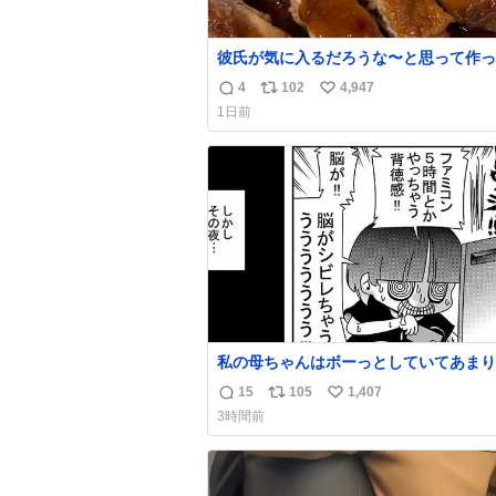
彼氏が気に入るだろうな〜と思って作っ
想像の何倍も美味しい美味しい言ってく
4
102
4,947
返
リ
い
嬉しい
1日前
信
ポ
い
数
ス
ね
ト
数
数
私の母ちゃんはボーっとしていてあまり
い事を気にしません。優秀な人の多い現
15
105
1,407
返
リ
い
価値観から見ると、あまり優秀な母親で
3時間前
いかもしれません。でも、だからこそ、
信
ポ
い
そういう母親が大好きです。今も昔もす
数
ス
ね
リラックスします。「優秀」と「良い」
ト
数
なんですよね。 1/2
数