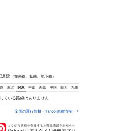
車遅延
（在来線、私鉄、地下鉄）
道
東北
関東
中部
近畿
中国
四国
九州
している路線はありません
全国の運行情報（Yahoo!路線情報）