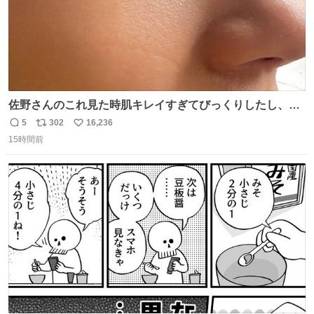
佐野さんのこれ見た時肌キレイすぎてびっくりしたし、や
はりアイドルって体型･肌管理すごすぎる
5
302
16,236
返
リ
い
15時間前
信
ポ
い
数
ス
ね
ト
数
数