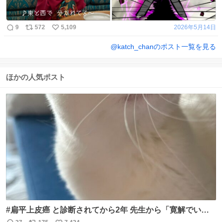
9
572
5,109
2026年5月14日
@
katch_chan
のポスト一覧を見る
ほかの人気ポスト
#扁平上皮癌 と診断されてから2年 先生から「寛解でいい
でしょう！」と言われました。 がんばったね。