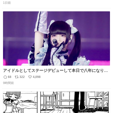
1日前
信
ポ
い
数
ス
ね
ト
数
数
アイドルとしてステージデビューして本日で八年になりま
した。これからもここに居続けられますように❤︎
68
322
4,098
返
リ
い
9時間前
信
ポ
い
数
ス
ね
ト
数
数