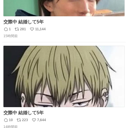
交際中 結婚して5年
1
281
11,144
返
リ
い
15時間前
信
ポ
い
数
ス
ね
ト
数
数
交際中 結婚して5年
10
223
7,644
返
リ
い
14時間前