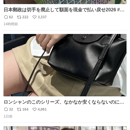
日本郵政は切手を廃止して額面を現金で払い戻せ2026 #日
本郵政 @JapanPostHD_PR
62
222
3,337
返
リ
い
14時間前
信
ポ
い
数
ス
ね
ト
数
数
ロンシャンのこのシリーズ、なかなか安くならないのにセ
ール価格になってる🖤✨レザーなのが反則級にかわいい。
32
164
4,061
返
リ
い
持ってるだけでコーデが格上げされる。
1日前
信
ポ
い
数
ス
ね