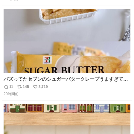
信
ポ
い
数
ス
ね
ト
数
数
バズってたセブンのシュガーバタークレープうますぎて
7NOWで買い溜め🛒💭
11
145
3,719
返
リ
い
20時間前
信
ポ
い
数
ス
ね
ト
数
数