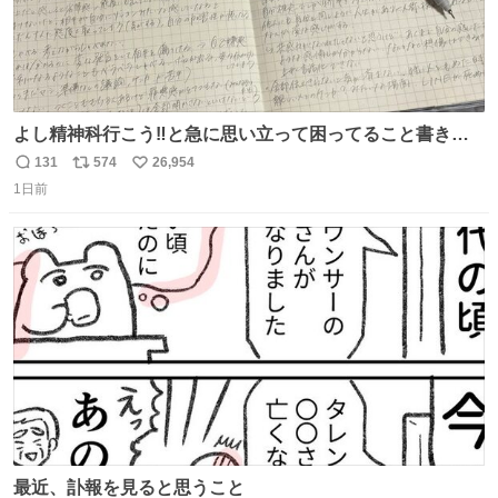
よし精神科行こう‼️と急に思い立って困ってること書き出
してたらペン止まらなくなってすごい勢いで埋まってワロ
131
574
26,954
返
リ
い
タ
1日前
信
ポ
い
数
ス
ね
ト
数
数
最近、訃報を見ると思うこと