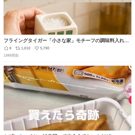
フライングタイガー「小さな家」モチーフの調味料入れ、
並べれば“デンマークの街並み”に ピンク・グリーン・テラ
8
1,010
5,790
返
リ
い
コッタの全9種 - fashion-press.net/news/149552
18時間前
信
ポ
い
数
ス
ね
ト
数
数