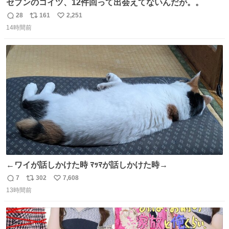
セブンのコイツ、12件回って出会えてないんだが。。
28
161
2,251
返
リ
い
14時間前
信
ポ
い
数
ス
ね
ト
数
数
←ワイが話しかけた時 ﾏｯﾏが話しかけた時→
7
302
7,608
返
リ
い
13時間前
信
ポ
い
数
ス
ね
ト
数
数