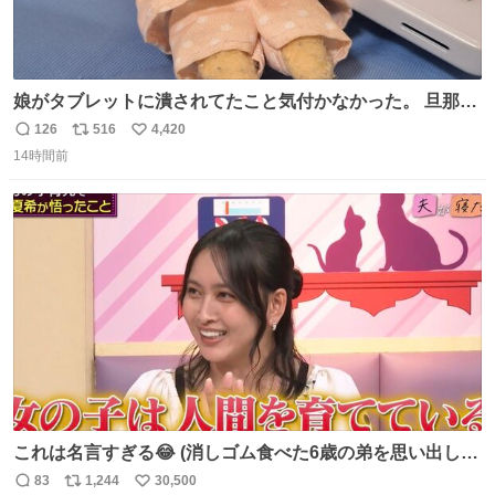
娘がタブレットに潰されてたこと気付かなかった。 旦那だ
けは娘の波長を感じ取れるから声出せずともSOSが伝わっ
126
516
4,420
返
リ
い
たらしい。 急いで旦那が救出して、泣きじゃくる娘に自分
14時間前
信
ポ
い
も謝って抱きしめようとしたら、ビンタされてしまった。
数
ス
ね
3回ほど。 小さい手だけど、地味に痛い。 その後、娘は旦
ト
数
数
那に泣きついてた。
これは名言すぎる😂 (消しゴム食べた6歳の弟を思い出しな
がら)
83
1,244
30,500
返
リ
い