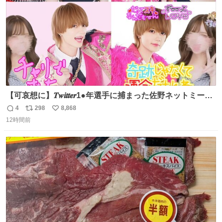
【可哀想に】𝑻𝒘𝒊𝒕𝒕𝒆𝒓1●年選手に捕まった佐野ネットミーム
勇斗さんのコラボプリ
4
298
8,868
返
リ
い
12時間前
信
ポ
い
数
ス
ね
ト
数
数