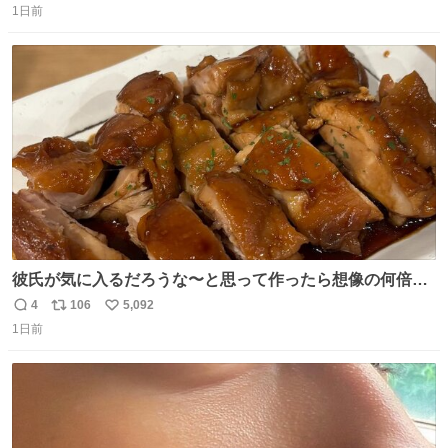
1日前
信
ポ
い
数
ス
ね
ト
数
数
彼氏が気に入るだろうな〜と思って作ったら想像の何倍も
美味しい美味しい言ってくれて嬉しい
4
106
5,092
返
リ
い
1日前
信
ポ
い
数
ス
ね
ト
数
数