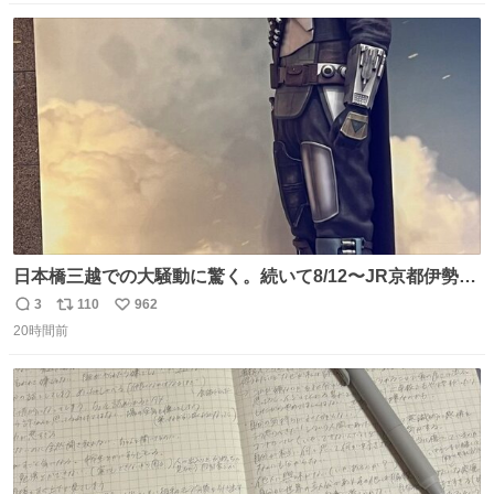
数
ス
ね
ト
数
数
日本橋三越での大騒動に驚く。続いて8/12〜JR京都伊勢丹
でPOP UP STOREがオープンするとのこと…皆さんお怪
3
110
962
返
リ
い
我なくお買い物を🙏 写真は2026/5/21 ロードショーの前日
20時間前
信
ポ
い
。だーれも写真撮ってなかったんだけどなぁ😵‍💫
数
ス
ね
ト
数
数