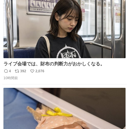
ト
数
数
ライブ会場では、財布の判断力がおかしくなる。
4
392
2,076
返
リ
い
10時間前
信
ポ
い
数
ス
ね
ト
数
数