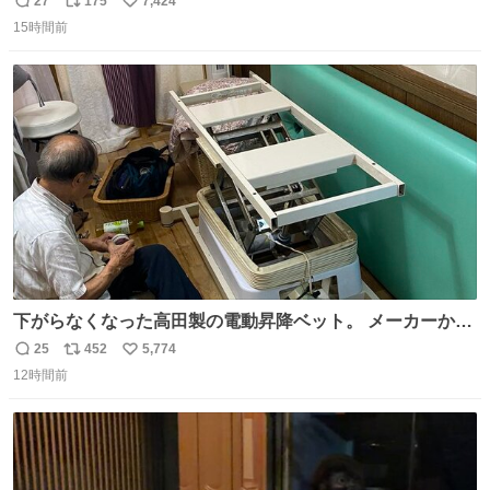
27
175
7,424
返
リ
い
15時間前
信
ポ
い
数
ス
ね
ト
数
数
下がらなくなった高田製の電動昇降ベット。 メーカーから
は、完全に見放されたんですが、 見事に85歳の父が治しま
25
452
5,774
返
リ
い
した。 うちの父は、トヨタカローラのボディをオート生産
12時間前
信
ポ
い
する、工業ロボットの製作者なんですが、 父が電動ベット
数
ス
ね
の配線をハンダで修理している横で、
ト
数
数