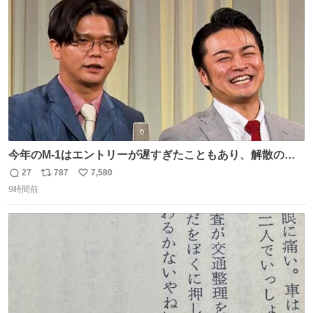
ト
数
数
今年のM-1はエントリーが遅すぎたこともあり、解散の可
能性を作り出してからのスタート！！ 遅くなって申し訳な
27
787
7,580
返
リ
い
い🙏 エントリーナンバーは「GO!無策!」でかなり覚えやす
9時間前
信
ポ
い
い！応援をお願いすることになりそう！！
数
ス
ね
ト
数
数