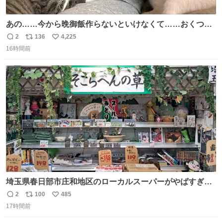
あの……今から晩御飯作らないといけなくて……おくつろ
ぎのところ申し訳ないのですが……あの………😥
2
136
4,225
返
リ
い
16時間前
信
ポ
い
数
ス
ね
ト
数
数
埼玉県春日部市庄和地区のローカルスーパーがやばすぎ
る。どこまで売り物でどこから私物か不明なごちゃごちゃ
2
100
485
返
リ
い
の店内には埼玉自虐習字がずらり。日替わり謎汁の試食や
17時間前
信
ポ
い
そこらへんの草使用の埼玉県民限定弁当、コアラのマーチ
数
ス
ね