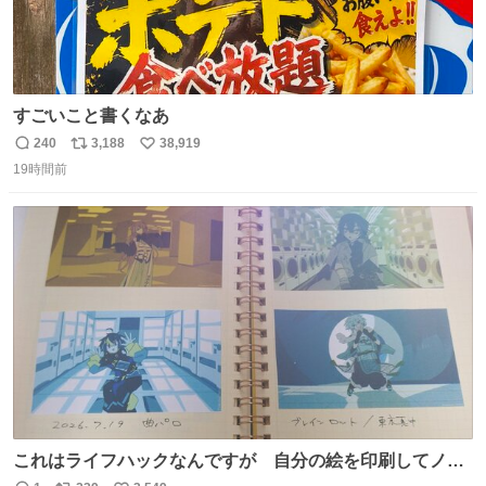
すごいこと書くなあ
240
3,188
38,919
返
リ
い
19時間前
信
ポ
い
数
ス
ね
ト
数
数
これはライフハックなんですが 自分の絵を印刷してノー