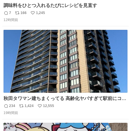
調味料をひとつ入れるたびにレシピを見直す
7
166
1,245
返
リ
い
12時間前
信
ポ
い
数
ス
ね
ト
数
数
秋田タワマン建ちまくってる 高齢化ヤバすぎて駅前にコン
パクトシティつくって高齢者を住ませる考えらしい 病院も
234
1,424
12,555
返
リ
い
全部駅前にある
19時間前
信
ポ
い
数
ス
ね
ト
数