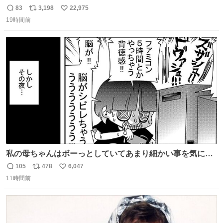
83
3,198
22,975
返
リ
い
19時間前
信
ポ
い
数
ス
ね
ト
数
数
私の母ちゃんはボーっとしていてあまり細かい事を気にし
ません。優秀な人の多い現代の価値観から見ると、あまり
105
478
6,047
返
リ
い
優秀な母親ではないかもしれません。でも、だからこそ、
11時間前
信
ポ
い
私はそういう母親が大好きです。今も昔もすごくリラック
数
ス
ね
スします。「優秀」と「良い」は別なんですよね。 1/2
ト
数
数