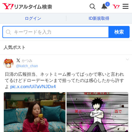
i
ログイン
ID新規取得
検索
人気ポスト
かつみ
@
katch_chan
日清の広報担当、ネットミーム擦ってばっかで寒いと言われ
てるけどドローデーモンまで拾ってたのは感心したから許す
よ
pic.x.com/Ui7aVNJDx4