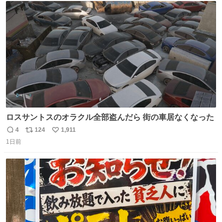
どわあ～な謎パンなどなんでもあり。クレヨンしんちゃん
ト
数
数
を生んだ町、強すぎる。
ロスサントスのオラクル全部盗んだら 街の車居なくなった
4
124
1,911
返
リ
い
1日前
信
ポ
い
数
ス
ね
ト
数
数