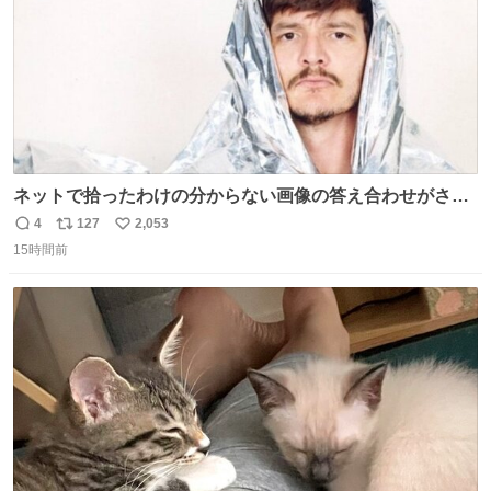
ネットで拾ったわけの分からない画像の答え合わせがされ
ていくw
4
127
2,053
返
リ
い
15時間前
信
ポ
い
数
ス
ね
ト
数
数