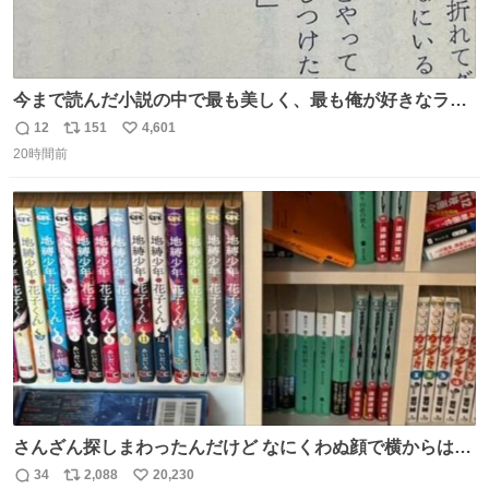
今まで読んだ小説の中で最も美しく、最も俺が好きなラス
トシーン
12
151
4,601
返
リ
い
20時間前
信
ポ
い
数
ス
ね
ト
数
数
さんざん探しまわったんだけど なにくわぬ顔で横からはえ
てた
34
2,088
20,230
返
リ
い