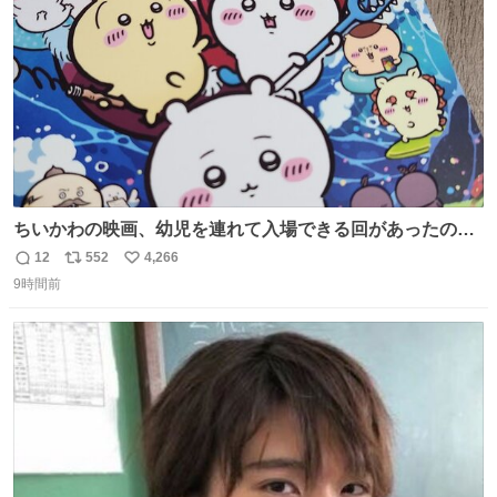
数
ちいかわの映画、幼児を連れて入場できる回があったので
子どもを連れて観てきたんですけど、セイレーンの登場シ
12
552
4,266
返
リ
い
ーンで場内のベビーが一斉に泣き出してたのがとてもよい
9時間前
信
ポ
い
映画体験でした。
数
ス
ね
ト
数
数