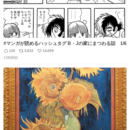
#マンガが読めるハッシュタグ B・Jの家にまつわる話 1/6
126
4,932
14,059
返
リ
い
15時間前
信
ポ
い
数
ス
ね
ト
数
数