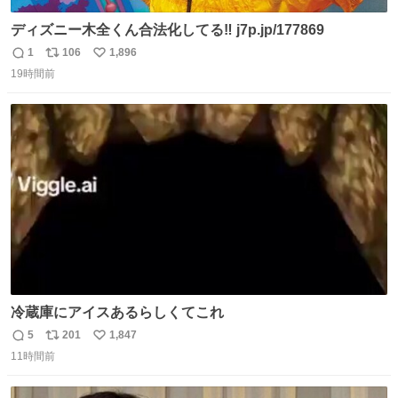
ディズニー木全くん合法化してる‼️ j7p.jp/177869
1
106
1,896
返
リ
い
19時間前
信
ポ
い
数
ス
ね
ト
数
数
冷蔵庫にアイスあるらしくてこれ
5
201
1,847
返
リ
い
11時間前
信
ポ
い
数
ス
ね