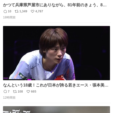
かつて兵庫県芦屋市にありながら、81年前のきょう、8月6
日の阪神大空襲の折に残念ながら焼失した、 #ゴッホ の幻
10
1,349
4,787
返
リ
い
の「 #ヒマワリ 」。 当館は、東京都にある武者小路実篤記
18時間前
信
ポ
い
念館にご協力いただき、当時発行されたカラー印刷画集よ
数
ス
ね
り陶板で原寸大に再現し、2014年より展示しています。 #
ト
数
数
大塚国際美術館
なんという18歳！これが日本が誇る若きエース・張本美和
🔥🔥🔥 0-2からの大逆転勝利でベスト8進出を果たす👊💥
7
108
665
返
リ
い
#WTTチャンピオンズ横浜 女子シングルス2回戦 🇯🇵#張本
12時間前
信
ポ
い
美和 3-2 陳熠🇨🇳 11-13/9-11/11-5/12-10/11-5 #テレ東 系
数
ス
ね
#BSテレ東 にて連日放送📺
ト
数