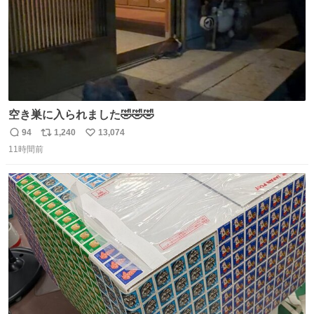
空き巣に入られました🤣🤣🤣
94
1,240
13,074
返
リ
い
11時間前
信
ポ
い
数
ス
ね
ト
数
数