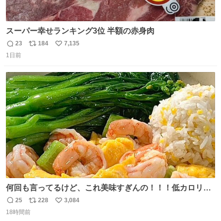
スーパー幸せランキング3位 半額の赤身肉
23
184
7,135
返
リ
い
1日前
信
ポ
い
数
ス
ね
ト
数
数
何回も言ってるけど、これ美味すぎんの！！！低カロリー
で満足感エグいから一生食べてる😭
25
228
3,084
返
リ
い
18時間前
信
ポ
い