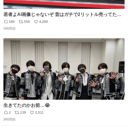
若者よAI画像じゃないぞ 昔はガチで2リットル売ってたん
やでw
180
556
4,280
返
リ
い
5時間前
信
ポ
い
数
ス
ね
ト
数
数
生きてたのかお前…😭
2
139
2,511
返
リ
い
8時間前
信
ポ
い
数
ス
ね