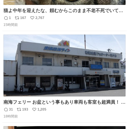
猫よ中年を迎えたな、頼むからこのまま不老不死でいてく
れ…と願ってから、いや人間の家族が死に絶えて猫だけこ
1
167
2,767
返
リ
い
の世に置いていくなんてひどいことはできない…と思って
15時間前
信
ポ
い
から、猫のこの可愛さと愛嬌なら未来永劫ほかの人間に可
数
ス
ね
愛がられて困ることもなかろうなと思ったのでやっぱり猫
ト
数
数
よ不老不死でいてくれ
南海フェリー お盆という事もあり車両も客室も超満員！ 廃
止になったらどうなるのコレ？
31
193
1,205
返
リ
い
18時間前
信
ポ
い
数
ス
ね