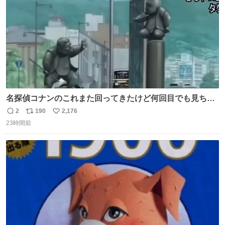
名探偵コナンのこれまた回ってきたけど何回目でも見ちゃ
う魔力あるのよな
2
190
2,176
返
リ
い
23時間前
信
ポ
い
数
ス
ね
ト
数
数