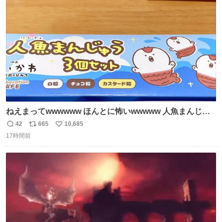
た。 高偏差値に行けないならせめてそれくらいした方が予
ト
数
数
後がいいです。 https://t.co/9nMHIrETkw
ねえまってwwwwww ほんとに怖いwwwww 人魚まんじゅ
う買ってきたから私も永遠のいのちを…ぐへへ…と思いな
42
665
10,685
返
リ
い
がら1つ食べたら 奥歯欠けたんだけど！！！！？？？ しか
17時間前
信
ポ
い
もガッツリ😭 まんじゅうだよ？？？？？？ ガリッて言っ
数
ス
ね
たから何？と思って口から出したら自分の歯wwwwww セ
ト
数
数
イレーンの呪いじゃん😭