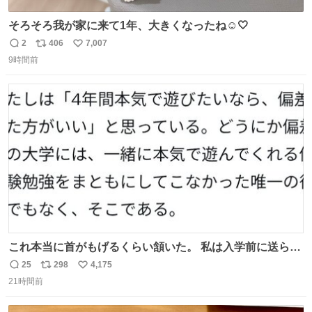
そろそろ我が家に来て1年、大きくなったね☺️🤍
2
406
7,007
返
リ
い
9時間前
信
ポ
い
数
ス
ね
ト
数
数
これ本当に首がもげるくらい頷いた。 私は入学前に送られ
てきた、大学のサークル紹介冊子を見た時点で終わりを感
25
298
4,175
返
リ
い
じたので、女子大でもないくせに偏差値の高い大学のイン
21時間前
信
ポ
い
カレサークルに突撃して所属するという奇行で事なきを得
数
ス
ね