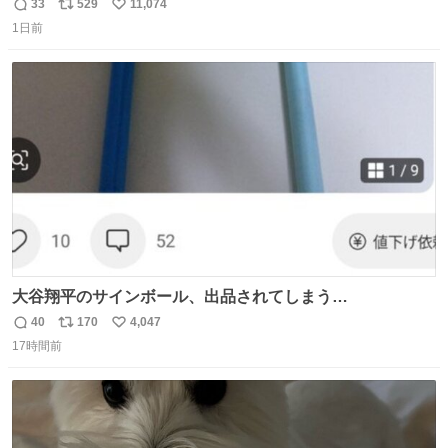
33
529
11,074
返
リ
い
1日前
信
ポ
い
数
ス
ね
ト
数
数
大谷翔平のサインボール、出品されてしまう…
40
170
4,047
返
リ
い
17時間前
信
ポ
い
数
ス
ね
ト
数
数