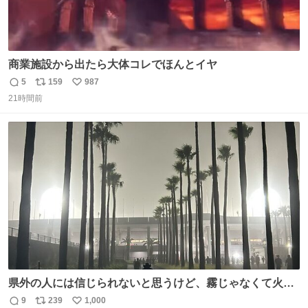
商業施設から出たら大体コレでほんとイヤ
5
159
987
返
リ
い
21時間前
信
ポ
い
数
ス
ね
ト
数
数
県外の人には信じられないと思うけど、霧じゃなくて火山
灰です🌋 #桜島
9
239
1,000
返
リ
い