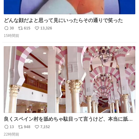
どんな顔だよと思って見にいったらその通りで笑った
30
615
13,326
返
リ
い
15時間前
信
ポ
い
数
ス
ね
ト
数
数
良くスペイン村を舐めちゃ駄目って言うけど、本当に舐め
ちゃ行けないのはスペィン村ホテル🏛🏨 だってロビーから
13
948
7,152
返
リ
い
中庭抜けるだけでこの有様🤩 ディズニーホテル泊まってる
22時間前
信
ポ
い