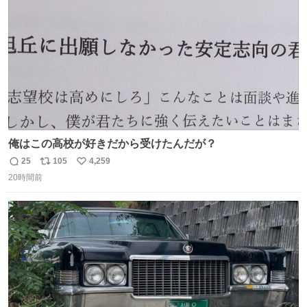
数
俺はこの高校が好きだから受けたんだが？
25
105
4,259
返
リ
い
20時間前
信
ポ
い
数
ス
ね
ト
数
数