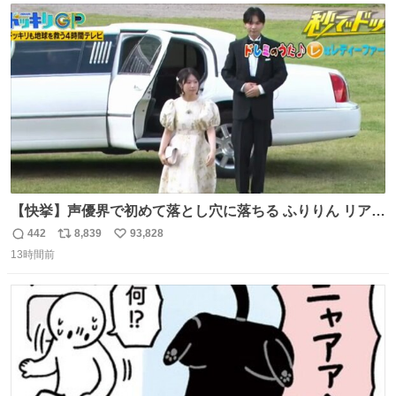
ト
数
数
【快挙】声優界で初めて落とし穴に落ちる ふりりん リアク
ションが最高過ぎる🤣 #ドッキリGP #降幡愛
442
8,839
93,828
返
リ
い
13時間前
信
ポ
い
数
ス
ね
ト
数
数