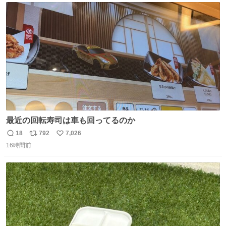
ト
数
数
最近の回転寿司は車も回ってるのか
18
792
7,026
返
リ
い
16時間前
信
ポ
い
数
ス
ね
ト
数
数