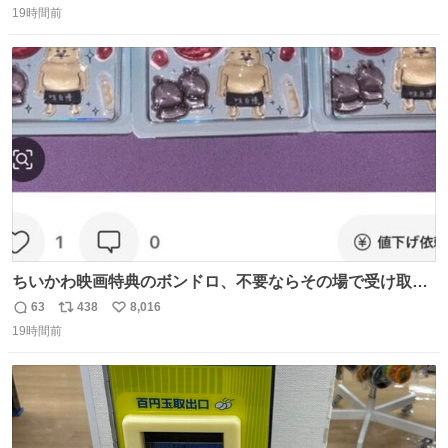
19時間前
信
ポ
い
数
ス
ね
ト
数
数
ちいかわ映画特典のボンドロ、不要ならその場で受け取り
辞退すれば良いのに白々しい
63
438
8,016
返
リ
い
19時間前
信
ポ
い
数
ス
ね
ト
数
数