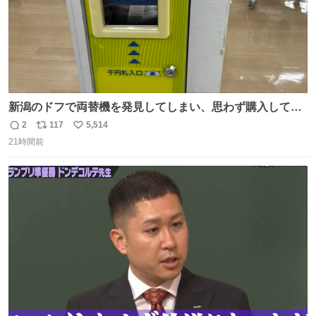
新潟のドフで両替機を発見してしまい、思わず購入してし
まい大阪に発送するイベントが発生
2
117
5,514
返
リ
い
21時間前
信
ポ
い
数
ス
ね
ト
数
数