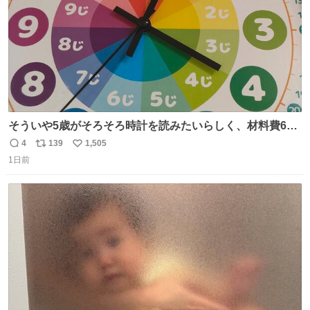
そういや5歳がそろそろ時計を読みたいらしく、材料費600
円で作れる知育時計作ってみた！ めっちゃ簡単！ ありがと
4
139
1,505
返
リ
い
う先人！
1日前
信
ポ
い
数
ス
ね
ト
数
数