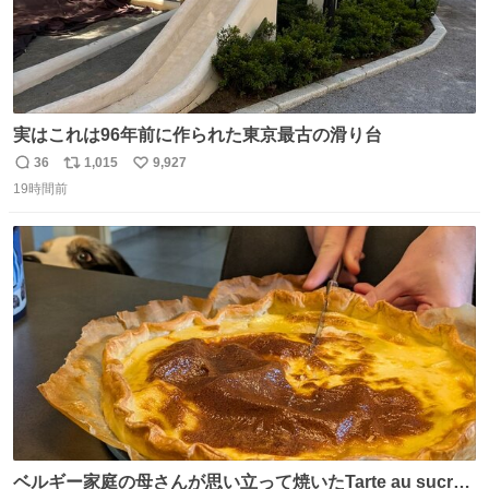
実はこれは96年前に作られた東京最古の滑り台
36
1,015
9,927
返
リ
い
19時間前
信
ポ
い
数
ス
ね
ト
数
数
ベルギー家庭の母さんが思い立って焼いたTarte au sucre