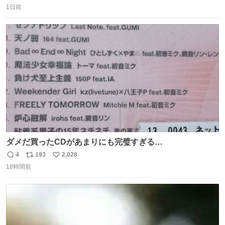
⽔⾵呂、約50名が同時に休息できる休憩スペースなど、男
1日前
信
ポ
い
性が求める設備を極限まで突き詰めた「サウナの理想郷」
数
ス
ね
😍😍😍 ⬇️詳細ページ⬇️ supersento.com/chubu/aichi/ic…
ト
数
数
ダメだ買ったCDがあまりにも完璧すぎる…
4
193
2,028
返
リ
い
18時間前
信
ポ
い
数
ス
ね
ト
数
数