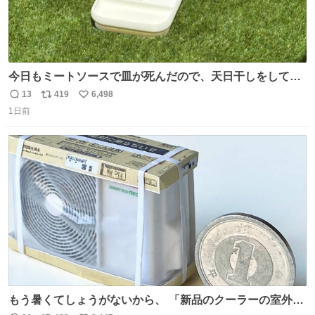
今日もミートソースで皿が死んだので、天日干しをしてい
ます🍝 ありがとう先人の知恵
13
419
6,498
返
リ
い
1日前
信
ポ
い
数
ス
ね
ト
数
数
もう暑くてしょうがないから、 「新品のクーラーの室外機