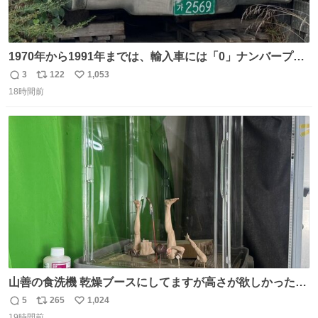
1970年から1991年までは、輸入車には「0」ナンバープレ
ートが使用されていました。 その後、この制度は廃止さ
3
122
1,053
返
リ
い
れ、すべての「0」ナンバープレートは抹消・無効化され
18時間前
信
ポ
い
ました。 ところが最近、その「0」ナンバープレートを装
数
ス
ね
着した車両が発見されました。 今でも残っていること自体
ト
数
数
が奇跡です……。
山善の食洗機 乾燥ブースにしてますが高さが欲しかったの
でコレクションケースを置くだけのツルセコ改造 扉が手前
5
265
1,024
返
リ
い
に開き天井の温度もしっかり上がるのでかなり使いやすく
19時間前