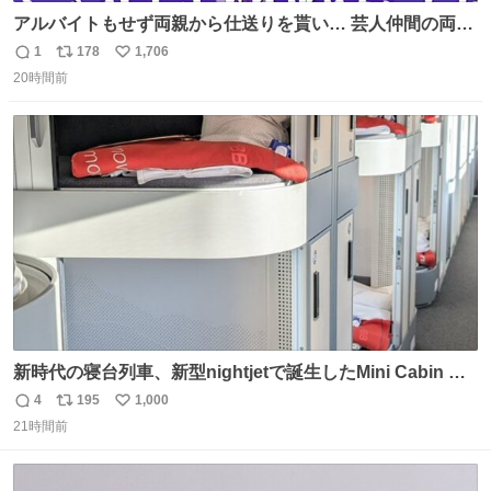
アルバイトもせず両親から仕送りを貰い… 芸人仲間の両親
のスネまでかじる!? ドンデコルテ銀次⚡️ 無料見逃し配信は
1
178
1,706
返
リ
い
こちらから ▶︎abema.go.link/gBLVb ◤しくじり先生
20時間前
信
ポ
い
ABEMAにて毎週最新話無料配信中◢ @10000nabe
数
ス
ね
@akmllube0617
ト
数
数
新時代の寝台列車、新型nightjetで誕生したMini Cabin ま
さに走るカプセルホテルといった感じで、一人旅で利用す
4
195
1,000
返
リ
い
るのにはちょうどいい設備。 他の人も言ってましたが、サ
21時間前
信
ポ
い
ンライズの後継に欲しい…
数
ス
ね
ト
数