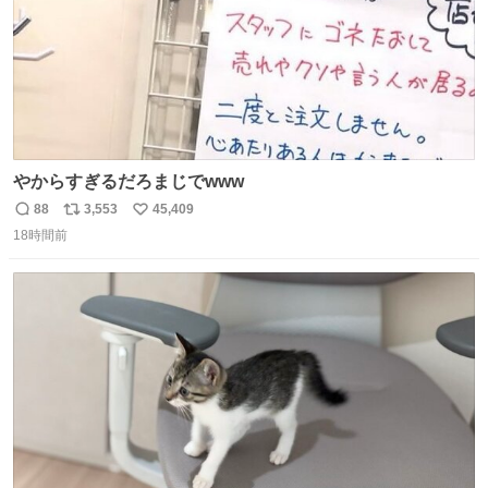
やからすぎるだろまじでwww
88
3,553
45,409
返
リ
い
18時間前
信
ポ
い
数
ス
ね
ト
数
数