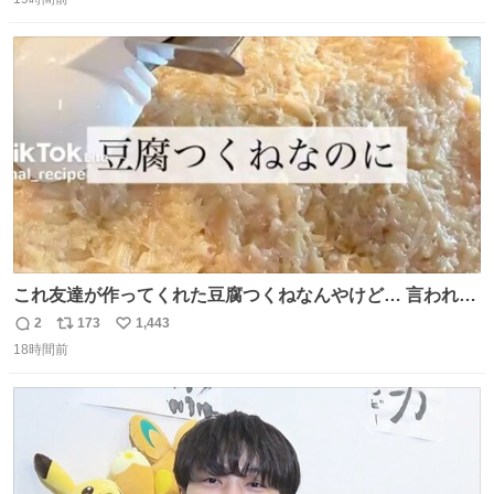
信
ポ
い
なりました😎
数
ス
ね
ト
数
数
これ友達が作ってくれた豆腐つくねなんやけど… 言われる
まで豆腐って気づかなかった🤣✨ふわふわで食べ応えある
2
173
1,443
返
リ
い
し普通につくねより好きかもしれん🥹🤍 ダイエット中でも
18時間前
信
ポ
い
罪悪感なく食べられるの最高👇
数
ス
ね
ト
数
数