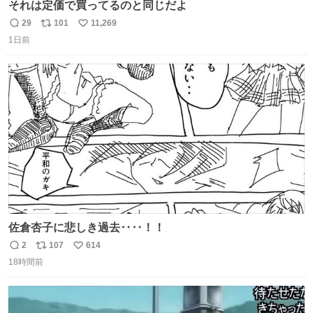
それは定価で買ってるのと同じだよ
29
101
11,269
返
リ
い
1日前
信
ポ
い
数
ス
ね
ト
数
数
佐倉杏子に悲しき過去‥‥！！
2
107
614
返
リ
い
18時間前
信
ポ
い
数
ス
ね
ト
数
数