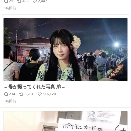
のミニチュア」 でも見ていってよ
21
433
2,447
返
リ
い
5時間前
信
ポ
い
数
ス
ね
ト
数
数
←母が撮ってくれた写真 弟→
234
3,201
116,128
返
リ
い
3時間前
信
ポ
い
数
ス
ね
ト
数
数