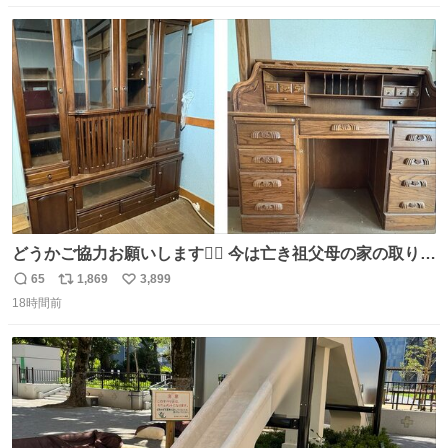
場所じゃない。 5年振りの志摩スペイン村パルケエスパー
数
ス
ね
ニャは益々素晴らしい場所になってる
ト
数
数
どうかご協力お願いします🙇‍♂️ 今は亡き祖父母の家の取り壊
しが決まり、どうしても処分して欲しくない食器棚と机の
65
1,869
3,899
返
リ
い
引き取り手を探しております この2つは私の祖母が当初一
18時間前
信
ポ
い
目惚れで購入したもので、祖母はc型肝炎で58歳という若
数
ス
ね
さで亡くなりましたが、この家具達をとても大切にしてお
ト
数
数
りました 続く↓