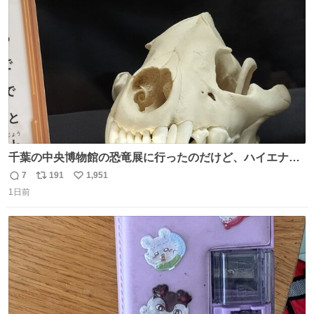
ト
数
数
千葉の中央博物館の恐竜展に行ったのだけど、ハイエナの
鼻の奥の構造が素敵すぎて張り付いてしまった
7
191
1,951
返
リ
い
1日前
信
ポ
い
数
ス
ね
ト
数
数