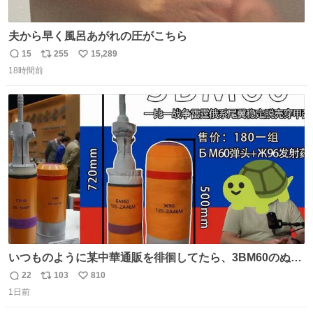
夫から早く風呂あがれの圧がこちら
15
255
15,289
返
リ
い
18時間前
信
ポ
い
数
ス
ね
ト
数
数
いつものように某中華通販を徘徊してたら、3BM60のぬい
ぐるみを発見してしまった…。
22
103
810
返
リ
い
1日前
信
ポ
い
数
ス
ね