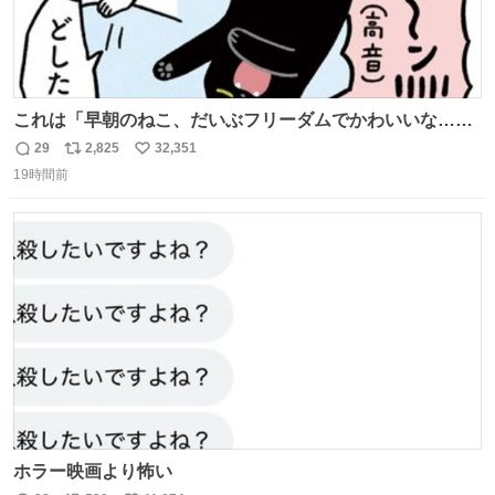
これは「早朝のねこ、だいぶフリーダムでかわいいな…」
の絵日記です🎐
29
2,825
32,351
返
リ
い
19時間前
信
ポ
い
数
ス
ね
ト
数
数
ホラー映画より怖い