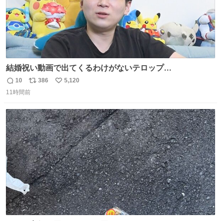
結婚祝い動画で出てくるわけがないテロップ
youtu.be/4pJ7U22AYtw
10
386
5,120
返
リ
い
11時間前
信
ポ
い
数
ス
ね
ト
数
数