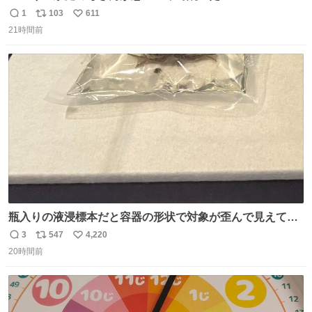
は「砂糖のケーキ」。パイ生地に砂糖をたっぷり振りか
1
103
611
返
リ
い
け、クリームと卵の液を注いで焼くだけ。溶けた砂糖はね
21時間前
信
ポ
い
っとり甘い層になり、懐かしい味。「フランス北部とベル
数
ス
ね
ギーのだよ」というこれ、素朴な焼菓子に見えてナポレオ
ト
数
数
ン戦争の歴史があった。
瓶入りの液浸標本だと容器の形状で対象が歪んで見えてし
まうことから、なるべく歪みがない状態で観察しやすいよ
3
547
4,220
返
リ
い
うにこのような形で保存していると前に科博の先生から教
20時間前
信
ポ
い
えてもらった #国立科学博物館
数
ス
ね
ト
数
数