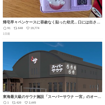
帰宅早々ペンケースに容赦なく貼った幼児... 口には出さぬ
が勿体無い精神で心がざわつく.....ッ
91
648
19,774
返
リ
い
1日前
信
ポ
い
数
ス
ね
ト
数
数
東海最大級のサウナ施設「スーパーサウナ 一宮」のオープ
ン日が2026年9月8日に決定‼️ 5種類の本格サウナや4種類の
1
420
2,445
返
リ
い