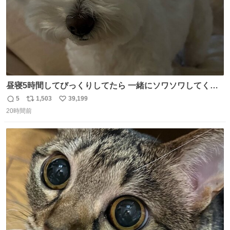
昼寝5時間してびっくりしてたら 一緒にソワソワしてくれ
た
5
1,503
39,199
返
リ
い
20時間前
信
ポ
い
数
ス
ね
ト
数
数