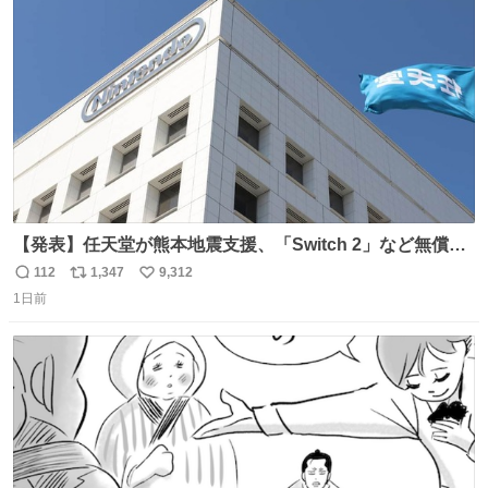
ト
数
数
【発表】任天堂が熊本地震支援、「Switch 2」など無償修
理へ 保証切れでも対象 news.livedoor.com/article/detail…
112
1,347
9,312
返
リ
い
任天堂が令和8年熊本地震の被災者支援として、災害救助
1日前
信
ポ
い
法適用地域からの同社製品の修理について、27年2月1日ま
数
ス
ね
で無償で対応すると発表した。「Switch 2」や「Switch」
ト
数
数
「Joy-Con」などが対象。