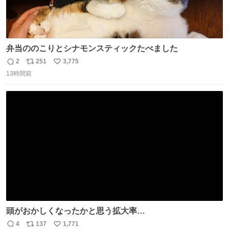
弁当ののこりとシナモンスティックたべました
2
251
3,775
返
リ
い
13時間前
信
ポ
い
数
ス
ね
ト
数
数
頭がおかしくなったかと思う拡大率
https://t.co/n1bPnS7x1h
4
137
1,771
返
リ
い