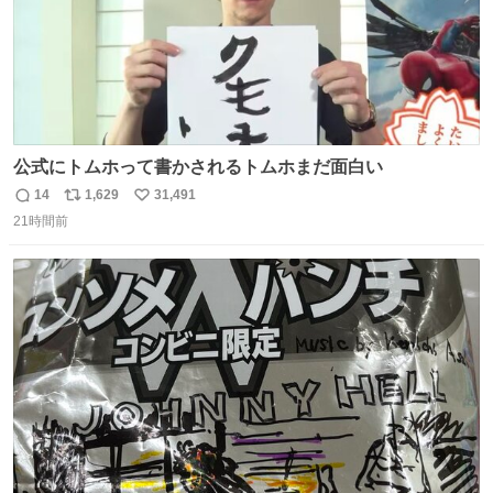
公式にトムホって書かされるトムホまだ面白い
14
1,629
31,491
返
リ
い
21時間前
信
ポ
い
数
ス
ね
ト
数
数