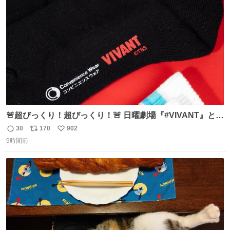
トかな…」と当たりつけてもらった。確かにこんな感じだ
ト
数
数
った気がする 凄い
🚨超びっくり！超びっくり！🚨 日曜劇場『#VIVANT』と
ファミマの #コンビニエンスウェア がコラボ！ 🧦ラインソ
30
170
902
返
リ
い
ックス 🟦今治タオルハンカチ 「いいね」「保存」してファ
9時間前
信
ポ
い
ミマへGO👀
数
ス
ね
ト
数
数