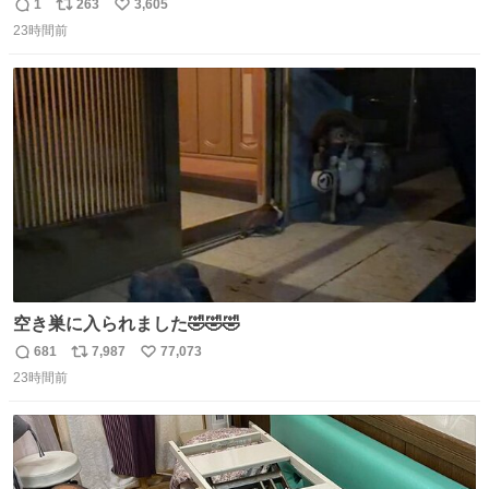
りまんじゅうパイセンが
1
263
3,605
返
リ
い
23時間前
信
ポ
い
数
ス
ね
ト
数
数
空き巣に入られました🤣🤣🤣
681
7,987
77,073
返
リ
い
23時間前
信
ポ
い
数
ス
ね
ト
数
数