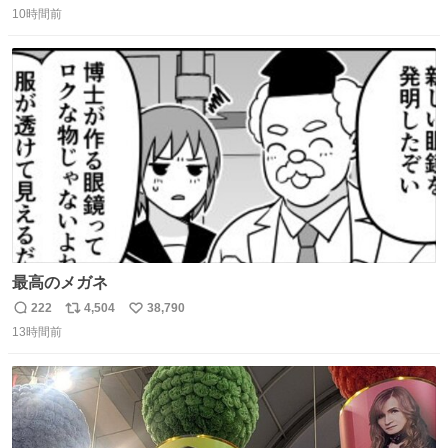
10時間前
信
ポ
い
数
ス
ね
ト
数
数
最高のメガネ
222
4,504
38,790
返
リ
い
13時間前
信
ポ
い
数
ス
ね
ト
数
数