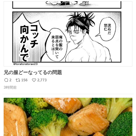
ト
数
数
兄の服どーなってるの問題
2
156
2,773
返
リ
い
3時間前
信
ポ
い
数
ス
ね
ト
数
数