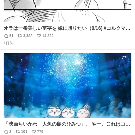
オラは一番美しい苗字を 嫁に贈りたい（0/16) #コルクマン
ガ専科
51
3,388
14,222
返
リ
い
1日前
信
ポ
い
数
ス
ね
ト
数
数
「映画ちいかわ 人魚の島のひみつ」。 やー、これはコワ
イ、コワイ、映画でした。 可愛い夏休みのアニメで、「七
3
101
779
返
リ
い