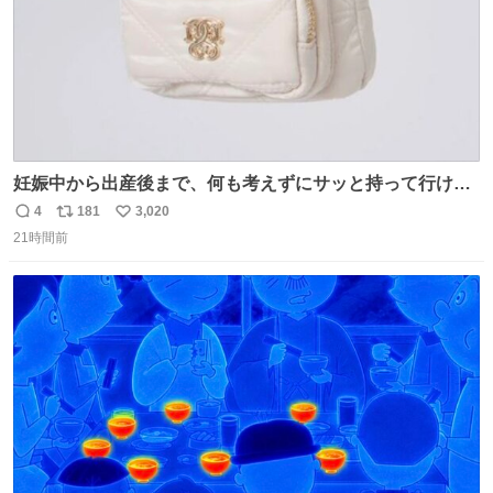
妊娠中から出産後まで、何も考えずにサッと持って行ける
ようなショルダーバッグが欲しいな〜と思っていたのだけ
4
181
3,020
返
リ
い
ど snidelでめちゃくちゃピッタリなものを見つけたので買
21時間前
信
ポ
い
った！✨ スマホと小物とペットボトルが入るの最高すぎる
数
ス
ね
🥹 しかもスマホ入れ独立してるしファスナーない！地味に
ト
数
数
嬉しいやつ！！！