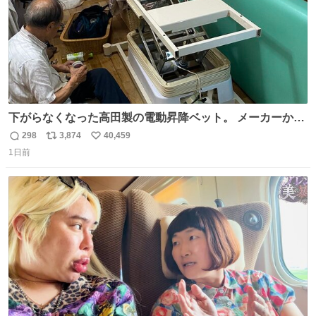
下がらなくなった高田製の電動昇降ベット。 メーカーから
は、完全に見放されたんですが、 見事に85歳の父が治しま
298
3,874
40,459
返
リ
い
した。 うちの父は、トヨタカローラのボディをオート生産
1日前
信
ポ
い
する、工業ロボットの製作者なんですが、 父が電動ベット
数
ス
ね
の配線をハンダで修理している横で、
ト
数
数