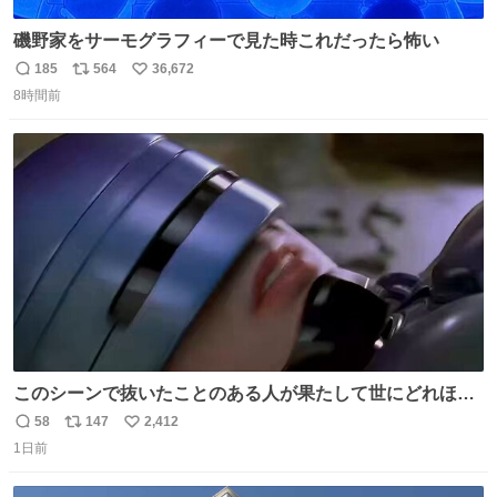
磯野家をサーモグラフィーで見た時これだったら怖い
185
564
36,672
返
リ
い
8時間前
信
ポ
い
数
ス
ね
ト
数
数
このシーンで抜いたことのある人が果たして世にどれほど
いることか このアカウントに辿り着いた皆さんとは、ロボ
58
147
2,412
返
リ
い
コップ2についてこれからもぜひ語り合っていきたい
1日前
信
ポ
い
数
ス
ね