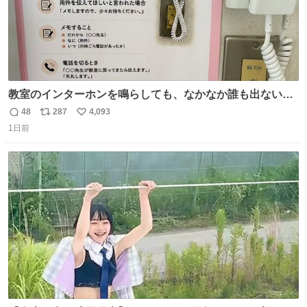
教室のインターホンを鳴らしても、なかなか誰も出ないこ
とがあります…。 もしかすると「電話の出方」に困ってい
48
287
4,093
返
リ
い
るのかもしれません。 そこで「何を話せばいいか」が見え
1日前
信
ポ
い
る手引きを用意して、安心して電話に出られるようにしま
数
ス
ね
す。 インターホンの応対も大切なコミュニケーションの学
ト
数
数
びです。