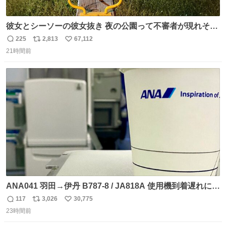
彼女とシーソーの彼女抜き 夜の公園って不審者が現れそう
で怖いんだよな
225
2,813
67,112
返
リ
い
21時間前
信
ポ
い
数
ス
ね
ト
数
数
ANA041 羽田→伊丹 B787-8 / JA818A 使用機到着遅れにつ
き 「安全に支障ない範囲で1分1秒でも遅延回復に努めてお
117
3,026
30,775
返
リ
い
ります」と機長の気合い十分！ が、フライトは順調に進み
23時間前
信
ポ
い
すぎ… 「飛ばしすぎたせいか現在奈良県上空での待機を命
数
ス
ね