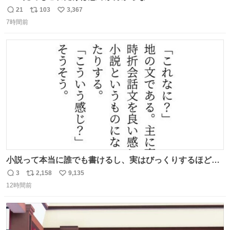
21
103
3,367
返
リ
い
7時間前
信
ポ
い
数
ス
ね
ト
数
数
小説って本当に誰でも書けるし、実はびっくりするほど自
由だし、みんなもっと好きに文字で遊べばいいんじゃない
3
2,158
9,135
返
リ
い
かなって思うよ〜
12時間前
信
ポ
い
数
ス
ね
ト
数
数