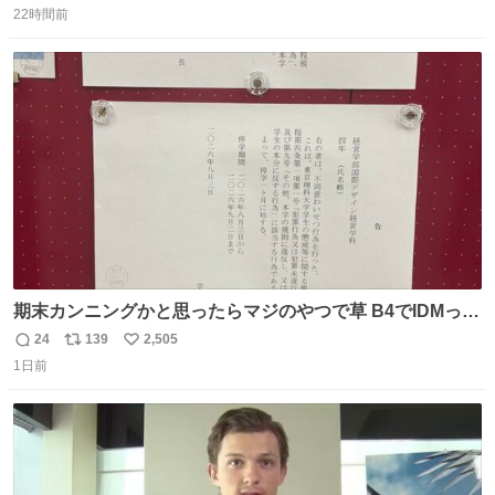
人の侍」なのかと観ていたら… 相容れぬ者同士の対立と相
22時間前
信
ポ
い
克。 傍観者の罪… 罪から逃れることのできない恐怖… 復
数
ス
ね
讐の妄執… 娯楽映画、ファミリー映画と思ったら、大やけ
ト
数
数
どします。
期末カンニングかと思ったらマジのやつで草 B4でIDMって
ことはおそらく就職だし、内定取り消し？ それと夏休み期
24
139
2,505
返
リ
い
間の停学って無意味じゃね？
1日前
信
ポ
い
数
ス
ね
ト
数
数