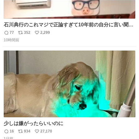
石川典行のこれマジで正論すぎて10年前の自分に言い聞か
せたい
77
352
2,299
返
リ
い
10時間前
信
ポ
い
数
ス
ね
ト
数
数
少しは嫌がったらいいのに
16
934
27,170
返
リ
い
1日前