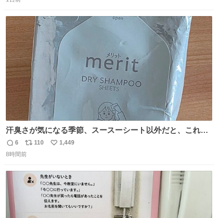
信
ポ
い
数
ス
ね
ト
数
数
汗臭さが気になる季節、スースーシート以外だと、これが
とにかくスッキリする。2年くらい前に #生活は踊る で紹
6
110
1,449
返
リ
い
介したやつ。おじさんにもおばさんにもオススメだ。ドラ
8時間前
信
ポ
い
ストに売ってるぞ。ドライシャンプーって書いてあるけど
数
ス
ね
汗拭きシートみたいなもの。耳裏襟足首筋がんがん拭いて
ト
数
数
汗臭不安を解消。