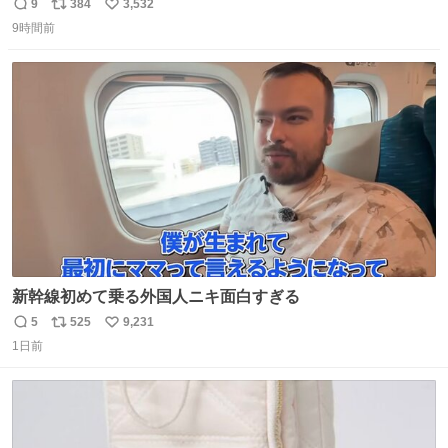
い。 https://t.co/LemyLGyVkR
9
384
3,532
返
リ
い
9時間前
信
ポ
い
数
ス
ね
ト
数
数
新幹線初めて乗る外国人ニキ面白すぎる
5
525
9,231
返
リ
い
1日前
信
ポ
い
数
ス
ね
ト
数
数