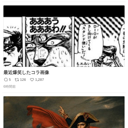
数
ス
ね
ト
数
数
最近爆笑したコラ画像
5
126
1,287
返
リ
い
6時間前
信
ポ
い
数
ス
ね
ト
数
数