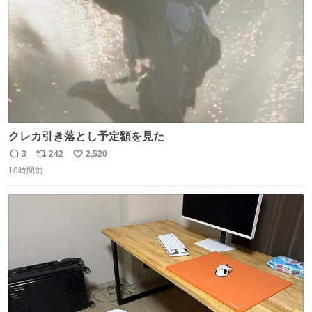
クレカ引き落とし予定額を見た
3
242
2,520
返
リ
い
10時間前
信
ポ
い
数
ス
ね
ト
数
数