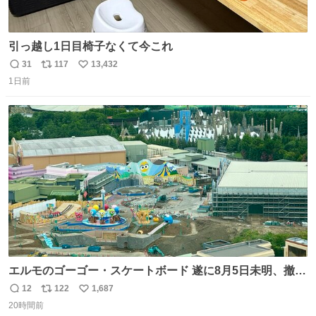
引っ越し1日目椅子なくて今これ
31
117
13,432
返
リ
い
1日前
信
ポ
い
数
ス
ね
ト
数
数
エルモのゴーゴー・スケートボード 遂に8月5日未明、撤
去… ←4日朝 5日朝→ #USJファン #ワンダーランド
12
122
1,687
返
リ
い
20時間前
信
ポ
い