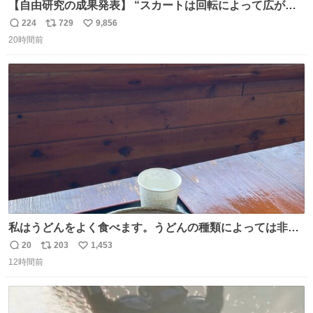
【自由研究の成果発表】 “スカートは回転によって広がる
が、岡澤恋によって270°までなら広がらずに回転が可能な
224
729
9,856
返
リ
い
ことが証明された！”
20時間前
信
ポ
い
数
ス
ね
ト
数
数
私はうどんをよく食べます。うどんの種類によっては非常
食にもなります。生うどんは消費期限が短く、冷凍うどん
20
203
1,453
返
リ
い
は長持ちする代わりに停電に弱いので、乾麺タイプのうど
12時間前
信
ポ
い
んなら水分が少なく長期保存するのにおすすめです。アル
数
ス
ね
ファ化米や缶詰など、色々な非常食がありますが、うどん
ト
数
数
もいかがでしょうか？