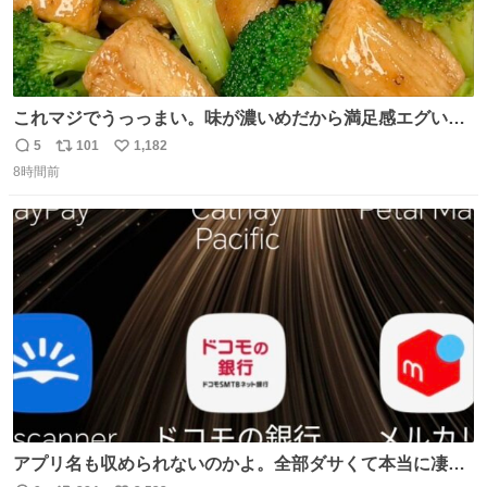
これマジでうっっまい。味が濃いめだから満足感エグいし
1週間で3キロ痩せた😭
5
101
1,182
返
リ
い
8時間前
信
ポ
い
数
ス
ね
ト
数
数
アプリ名も収められないのかよ。全部ダサくて本当に凄