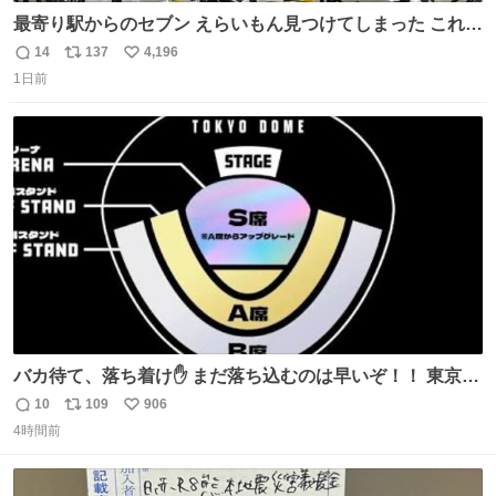
最寄り駅からのセブン えらいもん見つけてしまった これ売
ってくれへんかな… #浅井健一 #ポテチ #ロックの名盤
14
137
4,196
返
リ
い
1日前
信
ポ
い
数
ス
ね
ト
数
数
バカ待て、落ち着け✋ まだ落ち込むのは早いぞ！！ 東京ド
ームの最大キャパ5.5万人に対して席数の配分はだいたい S
10
109
906
返
リ
い
席（アリーナ）：約1.4万人 A席（1階スタンド）：約2.5万
4時間前
信
ポ
い
人 B席（2階スタンド）：約1.5万人 一番席数が多いA席は
数
ス
ね
一次だけで全枠出し切るわけないし、二次からは全体の3
ト
数