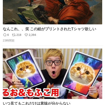
なんこれ、、笑 この絵がプリントされたTシャツ欲しい
6
218
2,394
返
リ
い
23時間前
信
ポ
い
数
ス
ね
ト
数
数
いつ見てもこれだけは意味が分からない