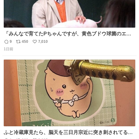
「みんなで育てたPちゃんですが、黄色ブドウ球菌のエン
テロトキシン（耐熱性毒素）が検出されたので、議論する
9
450
7,010
返
リ
い
までもなく処分が決まりました」
1日前
信
ポ
い
数
ス
ね
ト
数
数
ふと冷蔵庫見たら、脳天を三日月宗近に突き刺されてるく