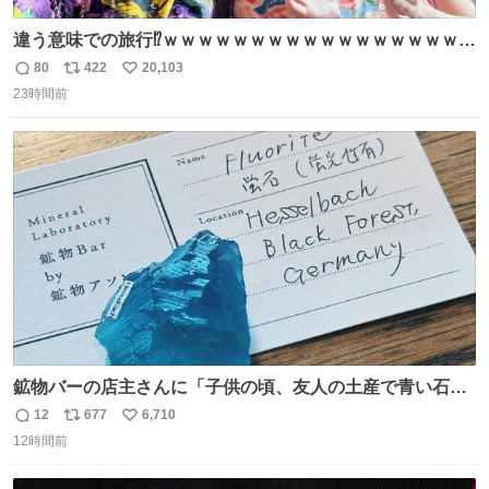
違う意味での旅行⁉️ｗｗｗｗｗｗｗｗｗｗｗｗｗｗｗｗｗｗ
ｗ
80
422
20,103
返
リ
い
23時間前
信
ポ
い
数
ス
ね
ト
数
数
鉱物バーの店主さんに「子供の頃、友人の土産で青い石を
貰って、それがすごく気に入ってたのに、いつかの引越し
12
677
6,710
返
リ
い
で無くしてしまった」という話をしたら、 「お土産で買っ
12時間前
信
ポ
い
てきたくらいの価格感なら、ドイツの黒い森のフローライ
数
ス
ね