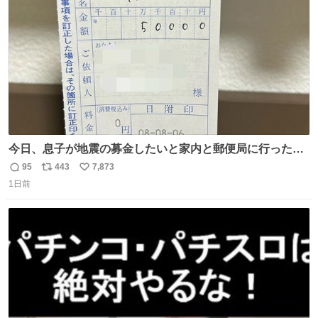
数
割を占める
今日、息子が地震の募金したいと家内と郵便局に行ったみ
たいです。おもちゃとか買う選択肢もあったと思うけど、
95
443
7,873
返
リ
い
自分で貯めてた2万円を役に立てて欲しい、みんなも元気
1日前
信
ポ
い
になって欲しいと。家内も一緒に募金したので、自分も何
数
ス
ね
かできたらなぁと思いました。
ト
数
数