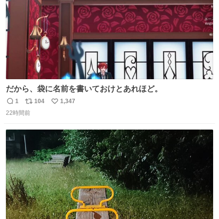
だから、袋に名前を書いておけとあれほど。
1
104
1,347
返
リ
い
22時間前
信
ポ
い
数
ス
ね
ト
数
数