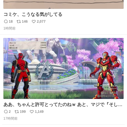
コミケ、こうなる気がしてる
18
146
2,077
返
リ
い
1時間前
信
ポ
い
数
ス
ね
ト
数
数
ああ、ちゃんと許可とってたのねｗ あと、マジで『そして
時は動き出す』って言ってて草オブ草
2
199
1,149
返
リ
い
17時間前
信
ポ
い
数
ス
ね