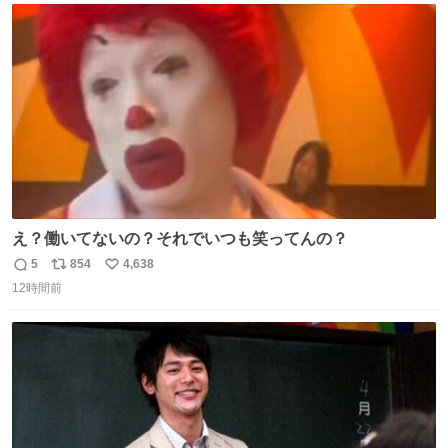
じられております」 でコンソメスープ吹き出しそうになり
ト
数
数
ましたw
え？働いてないの？それでいつも笑ってんの？
5
854
4,638
返
リ
い
12時間前
信
ポ
い
数
ス
ね
ト
数
数