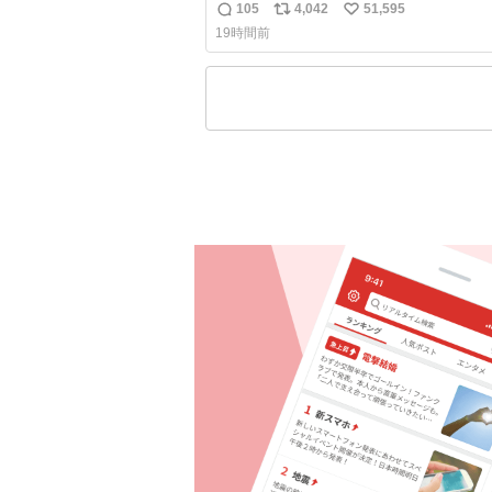
105
4,042
51,595
返
リ
い
19時間前
信
ポ
い
数
ス
ね
ト
数
数