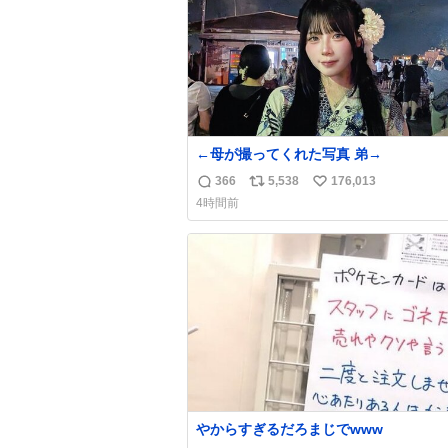
←母が撮ってくれた写真 弟→
366
5,538
176,013
返
リ
い
4時間前
信
ポ
い
数
ス
ね
ト
数
数
やからすぎるだろまじでwww