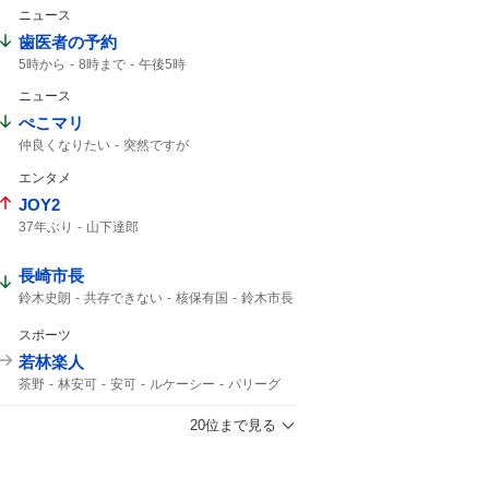
誠之助
ドンエレクトス
ファイアマン
ニュース
マクリール
テンカムテキ
コントレイル
歯医者の予約
タガノアバンドーネ
ヒシアムルーズ
5時から
8時まで
午後5時
海外帰り
レパードステークス2026
ニュース
ぺこマリ
仲良くなりたい
突然ですが
エンタメ
JOY2
37年ぶり
山下達郎
長崎市長
鈴木史朗
共存できない
核保有国
鈴木市長
平和宣言
非核三原則
唯一の戦争被爆国
核兵器禁止条約
スポーツ
若林楽人
茶野
林安可
安可
ルケーシー
パリーグ
20位まで見る