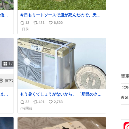
信じ
今日もミートソースで皿が死んだので、天日
干しをしています🍝 ありがとう先人の知恵
13
431
6,800
返
リ
い
1日前
信
ポ
い
数
ス
ね
ト
数
数
電
北海
ま
もう暑くてしょうがないから、 「新品のクー
遅延
ラーの室外機のミニチュア」 でも見ていって
22
491
2,763
返
リ
い
よ
7時間前
信
ポ
い
数
ス
ね
ト
数
数