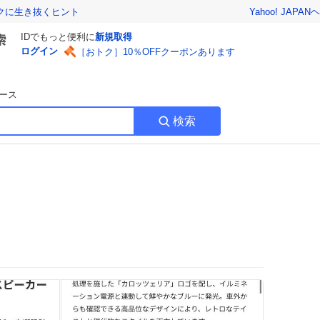
Yahoo! JAPAN
ヘ
トクに生き抜くヒント
IDでもっと便利に
新規取得
ログイン
［おトク］10％OFFクーポンあります
ース
検索