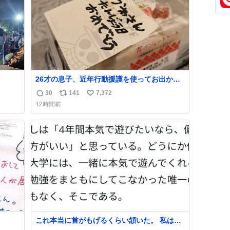
26才の息子、近年行動援護を使ってお出かけ
をよくする 親との外出はもう嫌らしい。 中身
30
141
7,372
返
リ
い
は小学生位なのに小癪な😅 昨日は夜のショッ
12時間前
ピングモールに行った 先に寝といてよ❗ と何
信
ポ
い
度も何度も言い残して。 起きたら冷蔵庫に…
数
ス
ね
ああ、これ買いに行ってくれたんだ…😭
ト
数
数
これ本当に首がもげるくらい頷いた。 私は入