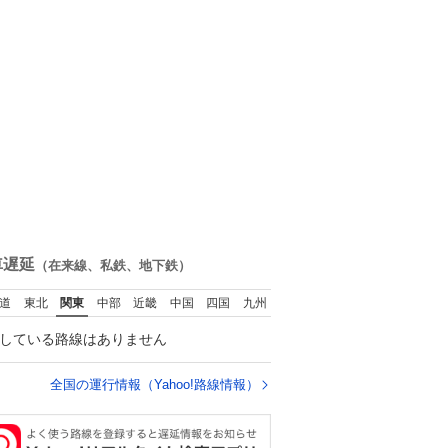
車遅延
（在来線、私鉄、地下鉄）
道
東北
関東
中部
近畿
中国
四国
九州
している路線はありません
全国の運行情報（Yahoo!路線情報）