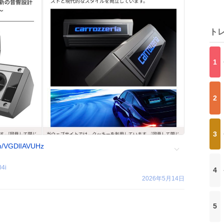
ト
1
2
3
om/VGDlIAVUHz
4i
4
2026年5月14日
5