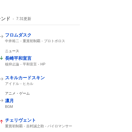
レンド
7:31
更新
フロムダスク
中井裕二
重賞初制覇
プロトポロス
レッドエヴァンス
レイピア
12番人気
ジェニファー
3着
CBC
写真判定
2着
ニュース
16万
長崎平和宣言
核抑止論
平和宣言
HP
スキルカードスキン
アイドル
ヒカル
アニメ・ゲーム
凛月
BGM
チェリヴェント
重賞初制覇
吉村誠之助
パイロマンサー
コントレイル産駒
メルカントゥール