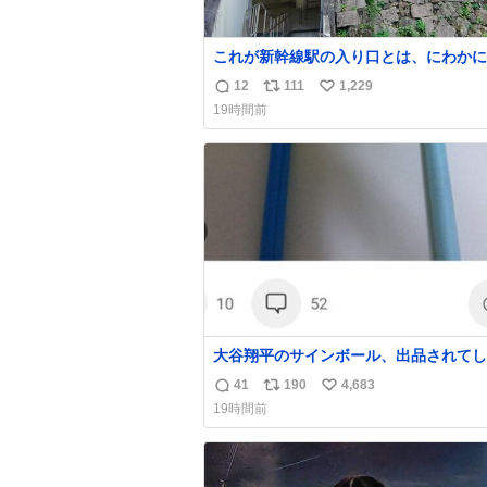
これが新幹線駅の入り口とは、にわかに
がたい
12
111
1,229
返
リ
い
19時間前
信
ポ
い
数
ス
ね
ト
数
数
大谷翔平のサインボール、出品されてし
う…
41
190
4,683
返
リ
い
19時間前
信
ポ
い
数
ス
ね
ト
数
数