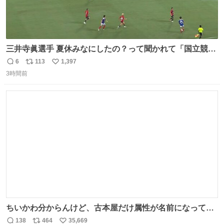
三井寺眞選手 夏休みなにしたの？って聞かれて「国立競技
場でオープニングゴール決めたよ」と答えられるの強すぎ
6
113
1,397
返
リ
い
る
3時間前
信
ポ
い
数
ス
ね
ト
数
数
ちいかわ分からんけど、古本屋だけ属性が名前になってる
のはどういうこと？
138
464
35,669