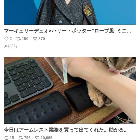
マーキュリーデュオ×ハリー・ポッター“ローブ風”ミニワ
ンピース、「入学許可証」のミニバッグも - fashion-
2
150
870
返
リ
い
press.net/news/149560
8時間前
信
ポ
い
数
ス
ね
ト
数
数
今日はアームレスト業務を買って出てくれた。助かる。
15
796
10,665