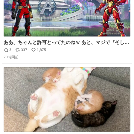
ああ、ちゃんと許可とってたのねｗ あと、マジで『そして
時は動き出す』って言ってて草オブ草
3
337
1,875
返
リ
い
20時間前
信
ポ
い
数
ス
ね
ト
数
数