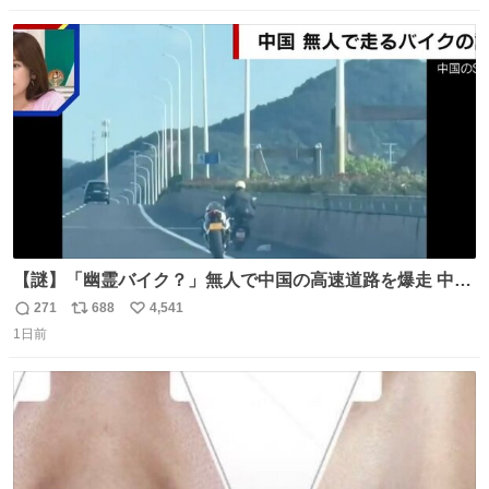
数
ス
ね
ト
数
数
【謎】「幽霊バイク？」無人で中国の高速道路を爆走 中国
で珍しい光景が目撃された。人が乗っていないバイクが高
271
688
4,541
返
リ
い
速道路を倒れず走り続けており、さらに車線変更も。その
1日前
信
ポ
い
まま5キロも走り続けていたという。
数
ス
ね
ト
数
数