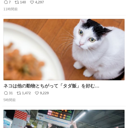
れる 賢いライス
7
140
4,297
返
リ
い
11時間前
信
ポ
い
数
ス
ね
ト
数
数
ネコは他の動物とちがって「タダ飯」を好む
nazology.kusuguru.co.jp/archives/94563 米UCの先行研
31
1,472
9,229
返
リ
い
究によると、多くの動物はタスクをクリアしてエサを獲る
5時間前
信
ポ
い
ことを好む傾向があるが、ネコにはこの傾向が見られない
数
ス
ね
のだという。ネコ様は面倒な作業がお嫌いなようです。
ト
数
数