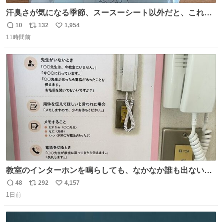
汗臭さが気になる季節、スースーシート以外だと、これが
とにかくスッキリする。2年くらい前に #生活は踊る で紹
10
132
1,954
返
リ
い
介したやつ。おじさんにもおばさんにもオススメだ。ドラ
11時間前
信
ポ
い
ストに売ってるぞ。ドライシャンプーって書いてあるけど
数
ス
ね
汗拭きシートみたいなもの。耳裏襟足首筋がんがん拭いて
ト
数
数
汗臭不安を解消。
教室のインターホンを鳴らしても、なかなか誰も出ないこ
とがあります…。 もしかすると「電話の出方」に困ってい
48
292
4,157
返
リ
い
るのかもしれません。 そこで「何を話せばいいか」が見え
1日前
信
ポ
い
る手引きを用意して、安心して電話に出られるようにしま
数
ス
ね
す。 インターホンの応対も大切なコミュニケーションの学
ト
数