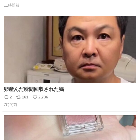
返
リ
い
11時間前
信
ポ
い
数
ス
ね
ト
数
数
卵産んだ瞬間回収された鶏
2
161
2,736
返
リ
い
7時間前
信
ポ
い
数
ス
ね
ト
数
数