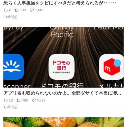
恐らく人事担当をクビにすべきだと考えられるが‥‥‥
2
130
1,446
返
リ
い
21時間前
信
ポ
い
数
ス
ね
ト
数
数
アプリ名も収められないのかよ。全部ダサくて本当に凄
い。 https://t.co/LemyLGyVkR
10
488
4,378
返
リ
い
12時間前
信
ポ
い
数
ス
ね
ト
数
数