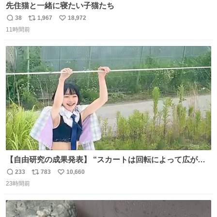
先住猫と一緒に寝たい子猫たち
38
1,967
18,972
返
リ
い
11時間前
信
ポ
い
数
ス
ね
ト
数
数
【自由研究の成果発表】 “スカートは回転によって広がる
が、岡澤恋によって270°までなら広がらずに回転が可能な
233
783
10,660
返
リ
い
ことが証明された！”
23時間前
信
ポ
い
数
ス
ね
ト
数