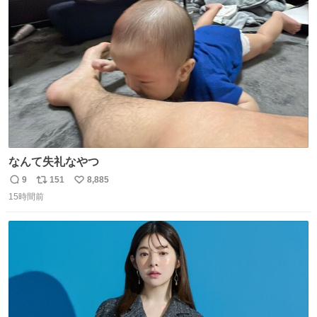
ト
数
数
なんて失礼なやつ
9
151
8,885
返
リ
い
15時間前
信
ポ
い
数
ス
ね
ト
数
数