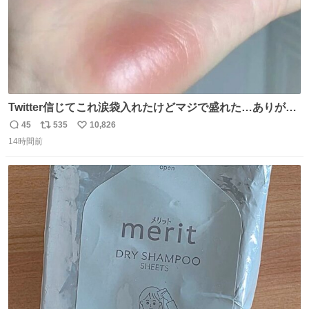
Twitter信じてこれ涙袋入れたけどマジで盛れた…ありがと
う…
45
535
10,826
返
リ
い
14時間前
信
ポ
い
数
ス
ね
ト
数
数