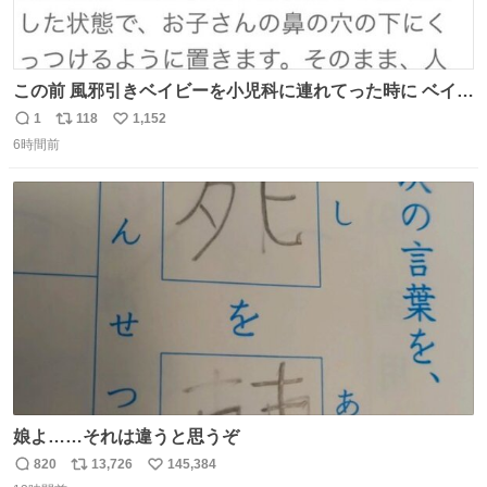
この前 風邪引きベイビーを小児科に連れてった時に ベイビ
ーが鼻水ズルズルになっちゃったんだけど、 この方法思い
1
118
1,152
返
リ
い
出してやってみたら めっちゃ鼻水取れて感動😄✨ 「鼻が摩
6時間前
信
ポ
い
擦で荒れそう…」 と思ってやったことなかったけど、 鼻吸
数
ス
ね
い器無い時の応急処置にとても良いわ🤩 覚えてて損はなか
ト
数
数
った‼️
娘よ……それは違うと思うぞ
820
13,726
145,384
返
リ
い