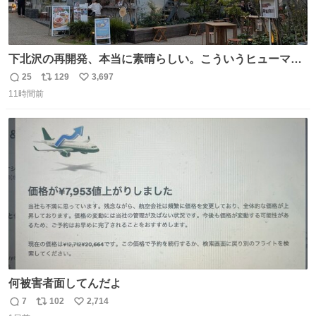
下北沢の再開発、本当に素晴らしい。こういうヒューマン
スケールの開発がいいんだよ。
25
129
3,697
返
リ
い
11時間前
信
ポ
い
数
ス
ね
ト
数
数
何被害者面してんだよ
7
102
2,714
返
リ
い