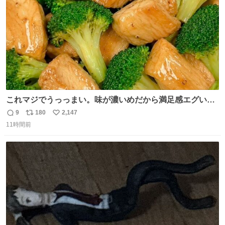
これマジでうっっまい。味が濃いめだから満足感エグいし
1週間で3キロ痩せた😭
9
180
2,147
返
リ
い
11時間前
信
ポ
い
数
ス
ね
ト
数
数