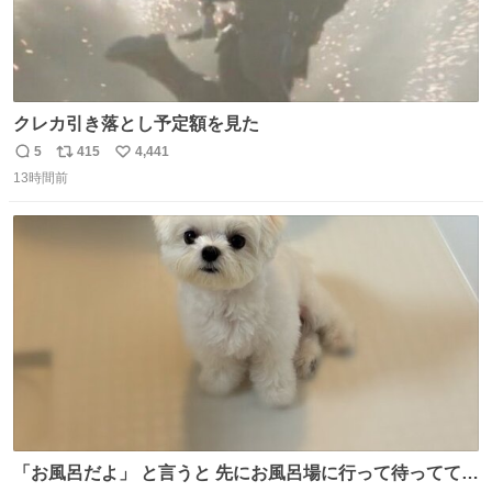
クレカ引き落とし予定額を見た
5
415
4,441
返
リ
い
13時間前
信
ポ
い
数
ス
ね
ト
数
数
「お風呂だよ」 と言うと 先にお風呂場に行って待っててく