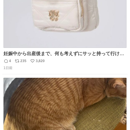
妊娠中から出産後まで、何も考えずにサッと持って行ける
ようなショルダーバッグが欲しいな〜と思っていたのだけ
4
235
3,820
返
リ
い
ど snidelでめちゃくちゃピッタリなものを見つけたので買
1日前
信
ポ
い
った！✨ スマホと小物とペットボトルが入るの最高すぎる
数
ス
ね
🥹 しかもスマホ入れ独立してるしファスナーない！地味に
ト
数
数
嬉しいやつ！！！