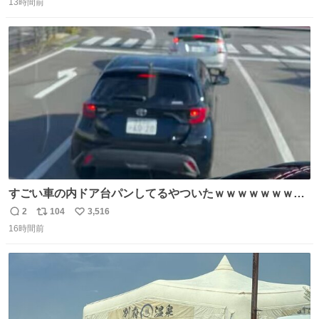
13時間前
信
ポ
い
数
ス
ね
ト
数
数
すごい車の内ドア台パンしてるやついたｗｗｗｗｗｗｗｗ
ｗｗｗｗｗｗ
2
104
3,516
返
リ
い
16時間前
信
ポ
い
数
ス
ね
ト
数
数