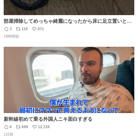
部屋掃除してめっちゃ綺麗になったから床に足立置いとい
たら家族にまだゴミ残ってるよって言われて神
3
119
971
返
リ
い
18時間前
信
ポ
い
数
ス
ね
ト
数
数
新幹線初めて乗る外国人ニキ面白すぎる
6
699
12,728
返
リ
い
1日前
信
ポ
い