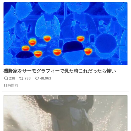
数
ス
ね
ト
数
数
磯野家をサーモグラフィーで見た時これだったら怖い
238
783
48,963
返
リ
い
11時間前
信
ポ
い
数
ス
ね
ト
数
数