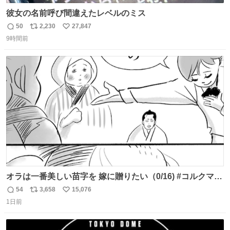
彼女の名前呼び間違えたレベルのミス
50
2,230
27,847
返
リ
い
9時間前
信
ポ
い
数
ス
ね
ト
数
数
オラは一番美しい苗字を 嫁に贈りたい（0/16) #コルクマン
ガ専科
54
3,658
15,076
返
リ
い
1日前
信
ポ
い
数
ス
ね
ト
数