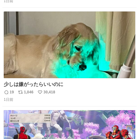
1日前
信
ポ
い
数
ス
ね
ト
数
数
少しは嫌がったらいいのに
19
1,046
30,418
返
リ
い
1日前
信
ポ
い
数
ス
ね
ト
数
数