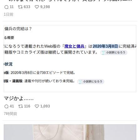
テロトキシン（耐熱性毒素）が検出されたので、議論する
11
633
9,198
返
リ
い
までもなく処分が決まりました」
1日前
信
ポ
い
数
ス
ね
ト
数
数
マジかよ……
41
116
1,093
返
リ
い
7時間前
信
ポ
い
数
ス
ね
ト
数
数