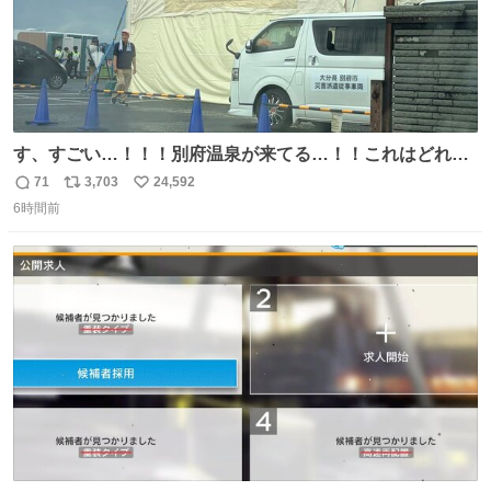
す、すごい…！！！別府温泉が来てる…！！これはどれぐ
らい待つんだろう…
71
3,703
24,592
返
リ
い
6時間前
信
ポ
い
数
ス
ね
ト
数
数