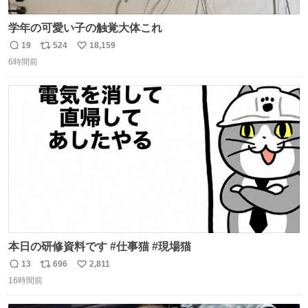
学年の可愛い子の触覚大体これ
19
524
18,159
返
リ
い
6時間前
信
ポ
い
数
ス
ね
ト
数
数
本日の研修資料です #仕事猫 #現場猫
13
696
2,811
返
リ
い
16時間前
信
ポ
い
数
ス
ね