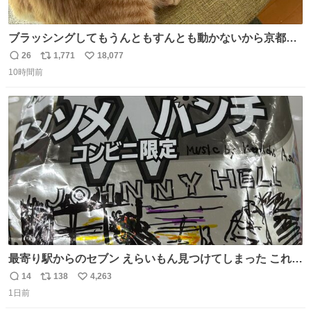
ブラッシングしてもうんともすんとも動かないから京都の
寺にある庭みたいになってる
26
1,771
18,077
返
リ
い
10時間前
信
ポ
い
数
ス
ね
ト
数
数
最寄り駅からのセブン えらいもん見つけてしまった これ売
ってくれへんかな… #浅井健一 #ポテチ #ロックの名盤
14
138
4,263
返
リ
い
1日前
信
ポ
い