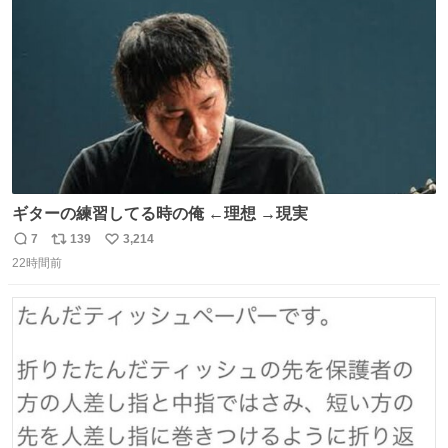
数
びです。
ギターの練習してる時の俺 ←理想 →現実
7
139
3,214
返
リ
い
22時間前
信
ポ
い
数
ス
ね
ト
数
数