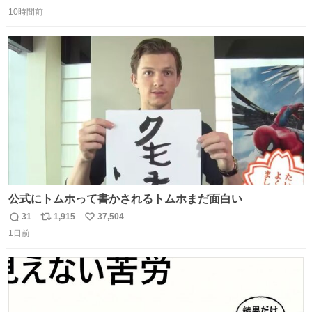
返
リ
い
10時間前
信
ポ
い
数
ス
ね
ト
数
数
公式にトムホって書かされるトムホまだ面白い
31
1,915
37,504
返
リ
い
1日前
信
ポ
い
数
ス
ね
ト
数
数