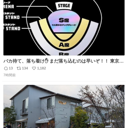
数
バカ待て、落ち着け✋ まだ落ち込むのは早いぞ！！ 東京ド
ームの最大キャパ5.5万人に対して席数の配分はだいたい S
13
134
1,182
返
リ
い
席（アリーナ）：約1.4万人 A席（1階スタンド）：約2.5万
7時間前
信
ポ
い
人 B席（2階スタンド）：約1.5万人 一番席数が多いA席は
数
ス
ね
一次だけで全枠出し切るわけないし、二次からは全体の3
ト
数
数
割を占める