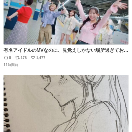
有名アイドルのMVなのに、見覚えしかない場所過ぎておも
ろいな
5
178
1,477
返
リ
い
11時間前
信
ポ
い
数
ス
ね
ト
数
数