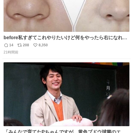
before私すぎてこれやりたいけど何をやったら右になれる
の
14
208
8,350
返
リ
い
21時間前
信
ポ
い
数
ス
ね
ト
数
数
「みんなで育てたPちゃんですが、黄色ブドウ球菌のエン