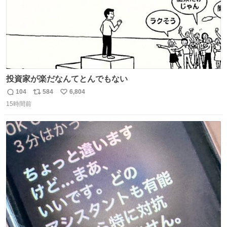
投資家が楽だなんてとんでもない
104
584
6,804
返
リ
い
15時間前
信
ポ
い
数
ス
ね
ト
数
数