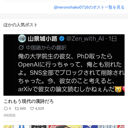
@
neronohako0716
のポスト一覧を見る
ほかの人気ポスト
これもう現代の漢詩だろ
4
600
4,529
返
リ
い
4時間前
信
ポ
い
数
ス
ね