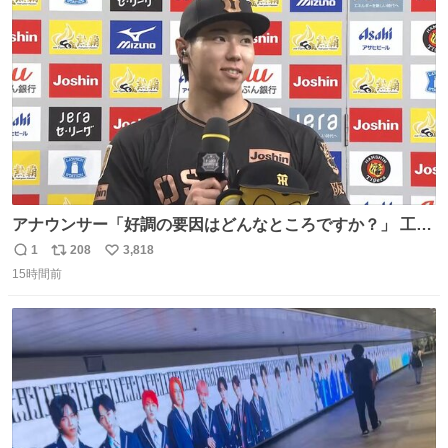
ト
数
数
アナウンサー「好調の要因はどんなところですか？」 工藤
「え〜、、、要因、、、」 阪神ファン「ﾌｧﾝﾉｵｶｹﾞｰ!」 工藤
1
208
3,818
返
リ
い
「ファンのおかげですっ！😎」 阪神ファンやっぱりオモロ
15時間前
信
ポ
い
すぎ笑
数
ス
ね
ト
数
数