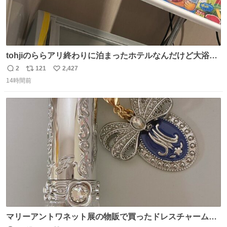
tohjiのららアリ終わりに泊まったホテルなんだけど大浴場
にアイス置いてあって バニラがこれだった 粋な計らいあり
2
121
2,427
返
リ
い
がとう
14時間前
信
ポ
い
数
ス
ね
ト
数
数
マリーアントワネット展の物販で買ったドレスチャームを