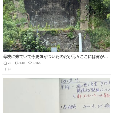
ト
数
数
母校に来ていて今更気がついたのだが元々ここには何があ
ったのだろう…？_:(´ཀ`」 ∠):
20
130
3,165
返
リ
い
1日前
信
ポ
い
数
ス
ね
ト
数
数