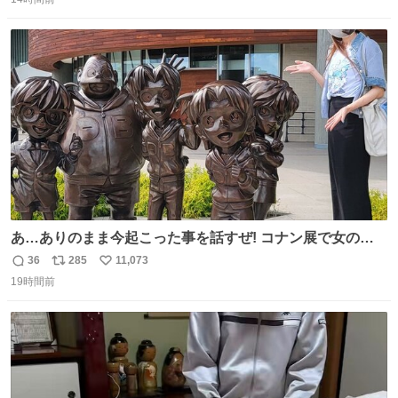
信
ポ
い
数
ス
ね
ト
数
数
あ…ありのまま今起こった事を話すぜ! コナン展で女の子
に 「千速さんですか！？」 と声をかけられた。 あぁ鞄の
36
285
11,073
返
リ
い
装飾かなと思ったら 「背も高いし見た目もすごく千速さん
19時間前
信
ポ
い
だと思いました！」 それでは聞いてください。 ＿人人人人
数
ス
ね
人＿ ＞今日は私服＜ ￣Y^Y^Y^Y^Y^￣ #白樹鳥取大阪コ
ト
数
数
ナン旅行2026