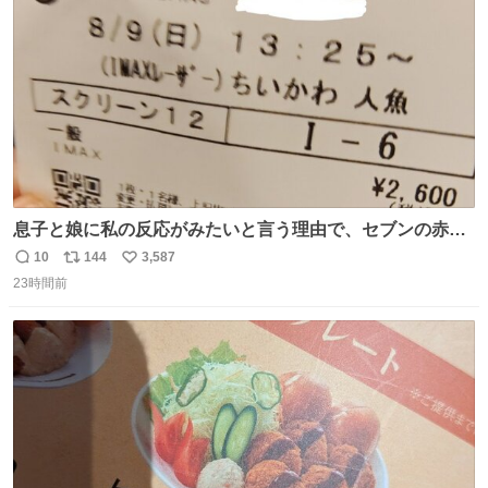
数
息子と娘に私の反応がみたいと言う理由で、セブンの赤魚
の煮付けを食べさせられ、ちいかわの映画に連れてこられ
10
144
3,587
返
リ
い
ました 一体どういうことなんやで…
23時間前
信
ポ
い
数
ス
ね
ト
数
数