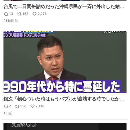
台風で二日間缶詰めだった沖縄県民が一斉に外出した結
果、パルコの駐車場フル満車🤣
13
163
2,276
返
リ
い
21時間前
信
ポ
い
数
ス
ね
ト
数
数
銀次「物心ついた時はもうバブルが崩壊する時でしたか
ら。不況の中に育ち、自分の好きなことをして、夢を叶え
2
558
7,118
返
リ
い
なさいと、いうふうに言われました。その1990年代から特
1日前
信
ポ
い
に蔓延しましたこの個人主義教育が生み出した化け物、そ
数
ス
ね
れが私 渡辺銀次でございます」
ト
数