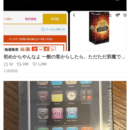
初めからやんなよ 一般の客からしたら、ただただ邪魔でし
かないのよ
32
189
1,296
返
リ
い
12時間前
信
ポ
い
数
ス
ね
ト
数
数