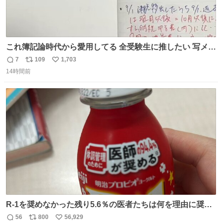
これ簿記論時代から愛用してる 全受験生に推したい 写メし
たとこ、ピーーてレシートよりひと回り大きいサイズくら
7
109
1,703
返
リ
い
いで、シールで出てくるからペターって貼って間違ったと
14時間前
信
ポ
い
こメモメモして持ち歩いてるの 便利だから使って 回し者で
数
ス
ね
もPRでもないよ
ト
数
数
R-1を奨めなかった残り5.6％の医者たちは何を理由に奨め
なかったのかガチで気になってきてやばい勉強どころじゃ
56
800
56,929
返
リ
い