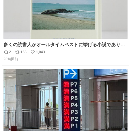
多くの読書人がオールタイムベストに挙げる小説でありな
がら長いこと絶版になっていた本書、思い入れの深い小さ
2
138
1,043
返
リ
い
な版元さんからとても美しい装丁で復刊されました。い
20時間前
信
ポ
い
や〜素晴らしいですね。 パパ・ユーア クレイジー
数
ス
ね
rebelbooks.theshop.jp/items/153696070
ト
数
数