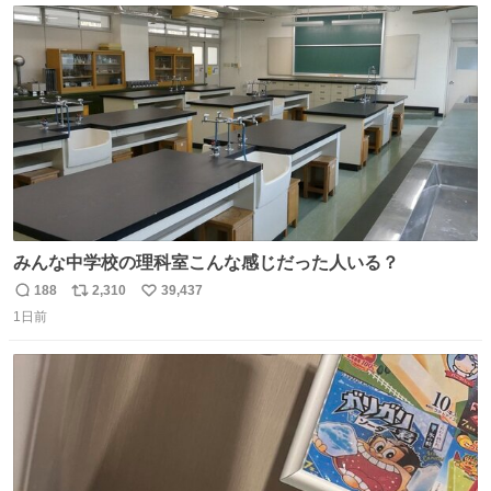
ト
数
数
みんな中学校の理科室こんな感じだった人いる？
188
2,310
39,437
返
リ
い
1日前
信
ポ
い
数
ス
ね
ト
数
数