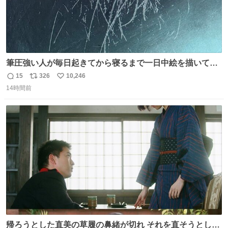
筆圧強い人が毎日起きてから寝るまで一日中絵を描いてる
とこうなる。 異常事態です。
15
326
10,246
返
リ
い
14時間前
信
ポ
い
数
ス
ね
ト
数
数
帰ろうとした直美の草履の鼻緒が切れ それを直そうとした