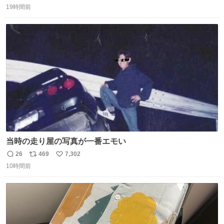
19時間前
信
ポ
い
数
ス
ね
ト
数
数
当時の走り屋の写真が一番エモい
26
469
7,302
返
リ
い
10時間前
信
ポ
い
数
ス
ね
ト
数
数