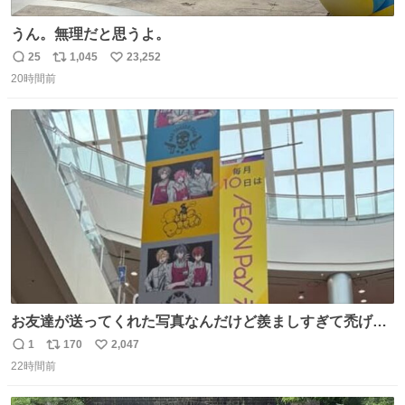
うん。無理だと思うよ。
25
1,045
23,252
返
リ
い
20時間前
信
ポ
い
数
ス
ね
ト
数
数
お友達が送ってくれた写真なんだけど羨ましすぎて禿げそ
う
1
170
2,047
返
リ
い
22時間前
信
ポ
い
数
ス
ね