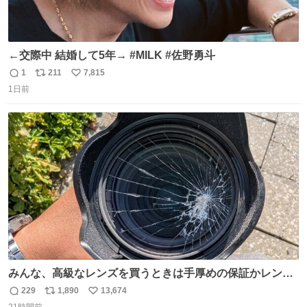
←交際中 結婚して5年→ #MILK #佐野勇斗
1
211
7,815
返
リ
い
1日前
信
ポ
い
数
ス
ね
ト
数
数
みんな、高級なレンズを買うときは手厚めの保証かレンズ
保護フィルターをちゃんと付けておくんだぞ、お兄さんと
229
1,890
13,674
返
リ
い
の約束だぞ…😭 涙で画面が見えない…