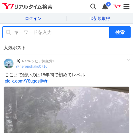
i
ログイン
ID新規取得
検索
人気ポスト
Nero-シビア気象党⚡️
@
neronohako0716
ここまで酷いのは18年間で初めてレベル
pic.x.com/Y8ugcsjIWr