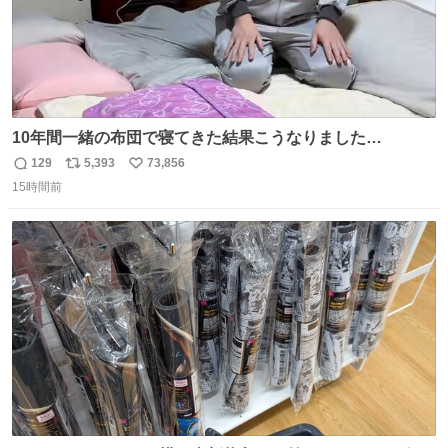
10年間一緒の布団で寝てきた結果こうなりました…
129
5,393
73,856
返
リ
い
15時間前
信
ポ
い
数
ス
ね
ト
数
数