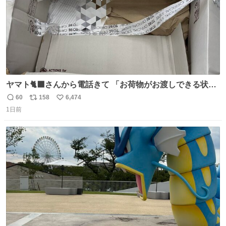
ヤマト🐈‍⬛さんから電話きて 「お荷物がお渡しできる状況
でない程潰れてまして」って えっ😳 見に行くとこの状態
60
158
6,474
返
リ
い
😭 海渡ってくる時に潰れたっぽい 「一旦戻して新しいの
1日前
信
ポ
い
送ってもらいます」みたいに言ってたから 在庫ないし💦 っ
数
ス
ね
て事で中身無事だったから連れて帰って来た😅 壊れる物な
ト
数
数
くて良かった