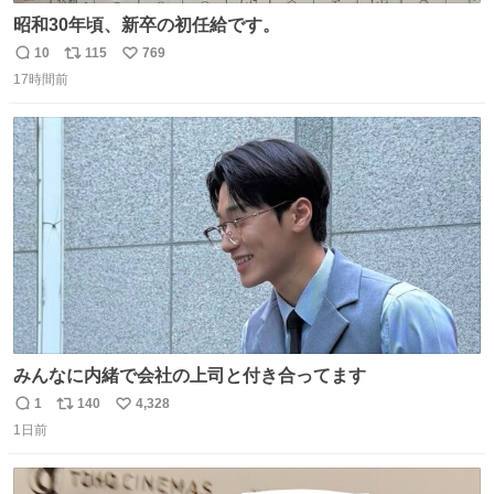
昭和30年頃、新卒の初任給です。
10
115
769
返
リ
い
17時間前
信
ポ
い
数
ス
ね
ト
数
数
みんなに内緒で会社の上司と付き合ってます
1
140
4,328
返
リ
い
1日前
信
ポ
い
数
ス
ね
ト
数