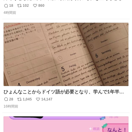
小川がさらに壊し…… 結果、直美をおんぶして送ることに
18
102
860
返
リ
い
なりました。 👇鼻緒はいつも恋のキューピッド？
4時間前
信
ポ
い
web.nhk/tv/an/kazekaor…［見逃し配信中］ #朝ドラ #風
数
ス
ね
薫る 上坂樹里 甲斐翔真
ト
数
数
ひょんなことからドイツ語が必要となり、学んで1年半に
なる。 ちなみに最初の半年で『必携ドイツ文法総まとめ』
28
1,045
14,147
返
リ
い
と『重要単語4000』を数十周して丸暗記した。読み書きに
16時間前
信
ポ
い
困らなくなり、日記も8ヶ月続けて書ける量はこの通り。
数
ス
ね
Geminiの添削もエラーの指摘は激減し、上級の表現を教え
ト
数
数
てもらう今日この頃。