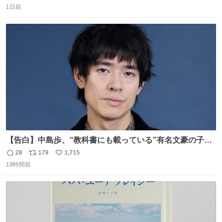
ない
1日前
信
ポ
い
数
ス
ね
ト
数
数
【告白】中島歩、“教科書にも載っている”有名文豪の子孫
だった「ばぁばのじぃじ」
28
179
1,715
返
リ
い
news.livedoor.com/article/detail… 中島は明治時代の文
19時間前
信
ポ
い
豪・国木田独歩の玄孫だという。国木田との関係は「ばあ
数
ス
ね
ちゃんのじいちゃん」だとし、“歩”という名前も独歩から
ト
数
数
取られているとのこと。