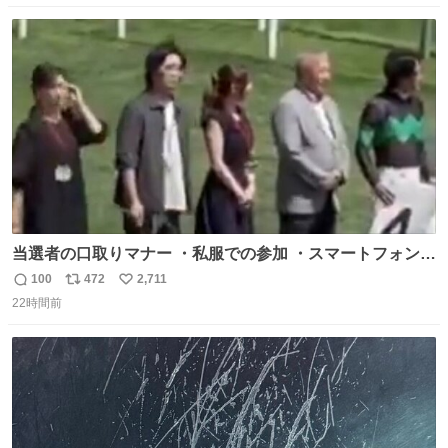
数
ス
ね
ト
数
数
当選者の口取りマナー ・私服での参加 ・スマートフォンで
の撮影 ・調教師へ自分から握手を求める行為 ・シャツをズ
100
472
2,711
返
リ
い
ボンにインしていない服装 ・ボディーバッグの着用 私も口
22時間前
信
ポ
い
ドリに参加したいので、出禁になる前に繰り返し案内して
数
ス
ね
ほしい #DMMバヌーシ
ト
数
数