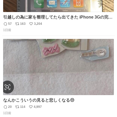
引越しの為に家を整理してたら出てきた iPhone 3Gの完全
未開封品 かなり前に楽天だかで買った多分未使用のデモ機
57
163
3,204
返
リ
い
で-が出るのだと思うんだよね ヤフオクで売れてない190万
1日前
信
ポ
い
があったけど初代じゃあるまいし流石にそこまではねぇ 日
数
ス
ね
本初のモデルではあるけど´д` ; #Apple #iPhone3G
ト
数
数
なんかこういうの見ると悲しくなる😔
20
114
4,997
返
リ
い
1日前
信
ポ
い