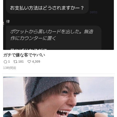
数
youtu.be/QBDnUH0BFPQ
ガチで嫌な客でヤバい
1
181
4,309
返
リ
い
13時間前
信
ポ
い
数
ス
ね
ト
数
数