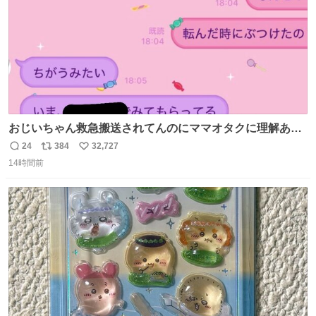
おじいちゃん救急搬送されてんのにママオタクに理解あっ
て不謹慎だけどウケる
24
384
32,727
返
リ
い
14時間前
信
ポ
い
数
ス
ね
ト
数
数