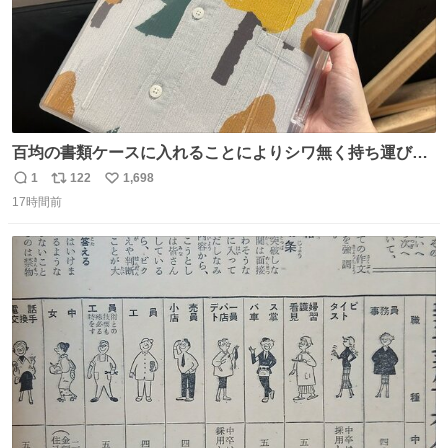
百均の書類ケースに入れることによりシワ無く持ち運びに
成功 いつも劇場のアイロンをお借りしていた ㅤ だいぶ前に
1
122
1,698
返
リ
い
楽屋で誰かが入れているのを見て「真似しよう」と思った
17時間前
信
ポ
い
のを長らく忘れていた 誰だっけ
数
ス
ね
ト
数
数