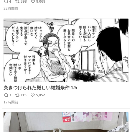
流行りのめじるしアクセサリーにして、リップにつけた
4
398
9,069
返
リ
い
り、同じく物販で購入したシュシュにつけたりしています
22時間前
信
ポ
い
💄💎
数
ス
ね
ト
数
数
突きつけられた厳しい結婚条件 1/5
3
115
5,052
返
リ
い
17時間前
信
ポ
い
数
ス
ね
ト
数
数