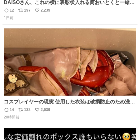
DAISOさん、これの横に表彰状入れる筒おいとくと一緒に
売れますのでご検討下さい
12
197
2,239
返
リ
い
1日前
信
ポ
い
数
ス
ね
ト
数
数
コスプレイヤーの現実 使用した衣装は破損防止のため洗濯
機に入れられないので、大体こんな感じで浸け置きした後
14
132
2,639
返
リ
い
に手洗い…
20時間前
信
ポ
い
数
ス
ね
ト
数
数