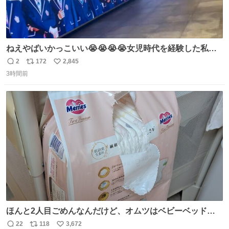
ねえやばいかっこいい😭😭😭😭女児時代を経験した私に
ぶっ刺さりなんだが😭😭😭😭😭
2
172
2,845
返
リ
い
3時間前
信
ポ
い
数
ス
ね
ト
数
数
ほんと2人目ごめんなんだけど、オムツはベビーベッドにS
字フックで吊るしてる😂
22
118
3,672
返
リ
い