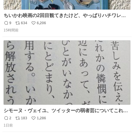
ちいかわ映画の2回目観てきたけど、やっぱりハチワレの
「ハモりすごいよッ…」に対するちいかわの「エ゛ッ!?(い
9
634
6,206
返
リ
い
まそんな場合じゃねぇだろお前よぉ)」が面白すぎる。
15時間前
信
ポ
い
数
ス
ね
ト
数
数
シモーヌ・ヴェイユ、ツイッターの弱者芸についてこれ以
上なく鋭く分析していて本当に凄い。俺辞めちゃうかもイ
2
183
1,286
返
リ
い
ンターネット。これ読み終わったら
1日前
信
ポ
い
数
ス
ね