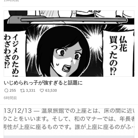
信
ポ
い
数
ス
ね
ト
数
数
いじめられっ子が強すぎると話題に
255
3,331
63,530
返
リ
い
6時間前
信
ポ
い
数
ス
ね
ト
数
数