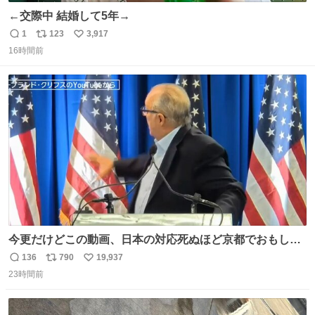
←交際中 結婚して5年→
1
123
3,917
返
リ
い
16時間前
信
ポ
い
数
ス
ね
ト
数
数
今更だけどこの動画、日本の対応死ぬほど京都でおもしろ
い。 なんなら敬語で丁寧に煽りまくってるの好き。笑
136
790
19,937
返
リ
い
23時間前
信
ポ
い
数
ス
ね
ト
数