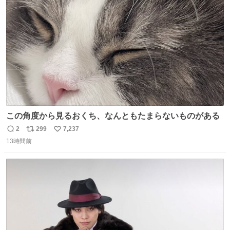
ト
数
数
この角度から見るおくち、なんともたまらないものがある
2
299
7,237
返
リ
い
13時間前
信
ポ
い
数
ス
ね
ト
数
数