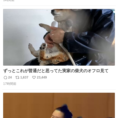
1時間前
信
ポ
い
数
ス
ね
ト
数
数
ずっとこれが普通だと思ってた実家の柴犬のオフロ見て
24
1,637
23,449
返
リ
い
17時間前
信
ポ
い
数
ス
ね
ト
数
数