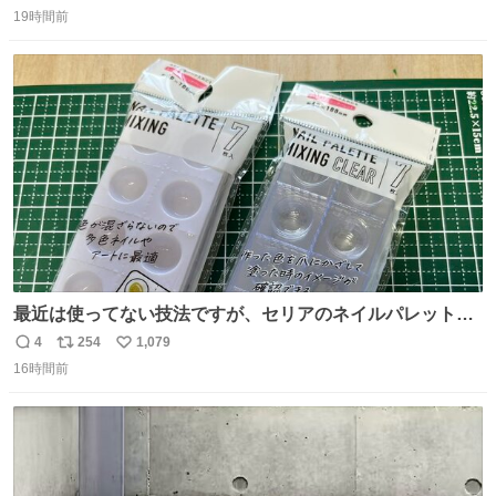
返
リ
い
19時間前
信
ポ
い
数
ス
ね
ト
数
数
最近は使ってない技法ですが、セリアのネイルパレットの
四隅をハサミで切り落とし、やすりがけすればミニチュア
4
254
1,079
返
リ
い
食器ができます。 底にストローをカットしたものを接着し
16時間前
信
ポ
い
塗装すれば茶碗になります。素材が塩化ビニルなので接着
数
ス
ね
剤や塗料は対応したものを使うと良いです。 透明はそのま
ト
数
数
までも使えます。