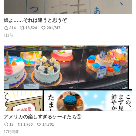
娘よ……それは違うと思うぞ
814
18,524
201,747
返
リ
い
1日前
信
ポ
い
数
ス
ね
ト
数
数
アメリカの楽しすぎるケーキたち①
18
1,760
14,701
返
リ
い
17時間前
信
ポ
い