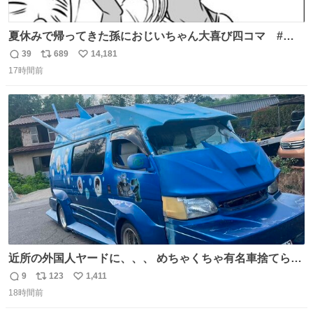
夏休みで帰ってきた孫におじいちゃん大喜び四コマ #四
コマ漫画 #Web漫画 #漫画が読めるハッシュタグ
39
689
14,181
返
リ
い
17時間前
信
ポ
い
数
ス
ね
ト
数
数
近所の外国人ヤードに、、、 めちゃくちゃ有名車捨てられ
てました😭 外装ぼろぼろだし、、 中も何にも残ってない
9
123
1,411
返
リ
い
し、、 可哀想に😢😢 今まで数十年お疲れ様でした、、 #バ
18時間前
信
ポ
い
ニング #当時 #廃車 #勿体無い
数
ス
ね