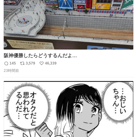
阪神優勝したらどうするんだよ…
145
3,579
46,339
返
リ
い
23時間前
信
ポ
い
数
ス
ね
ト
数
数