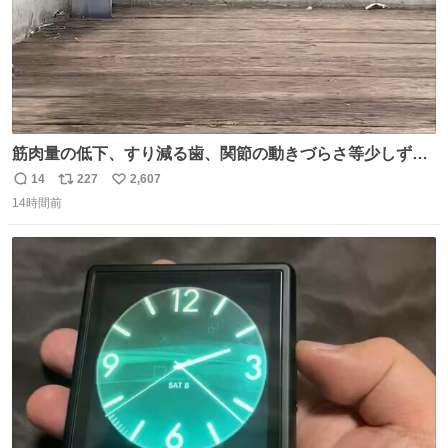
筋肉量の低下、すり減る歯、関節の動きづらさ等少しずつ
現れる変化。 ごはんを細かくすることで #風花 の歯に代わ
14
227
2,607
返
リ
い
るよ。サプリを食べてもらうことで筋肉や関節をサポート
14時間前
信
ポ
い
しようね 風花が無理なく続けられる範囲で、高齢のステー
数
ス
ね
ジまで頑張ってきたその身体も風花の意思も大切にしてい
ト
数
数
くよ #徳山動物園