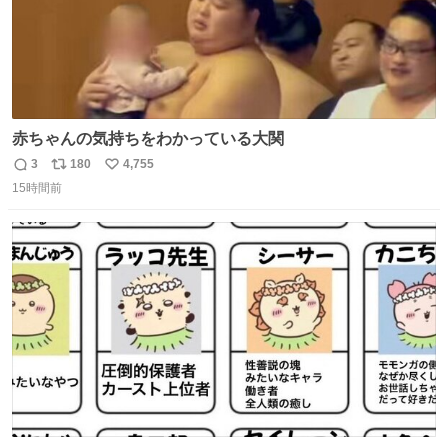
赤ちゃんの気持ちをわかっている大関
3
180
4,755
返
リ
い
15時間前
信
ポ
い
数
ス
ね
ト
数
数