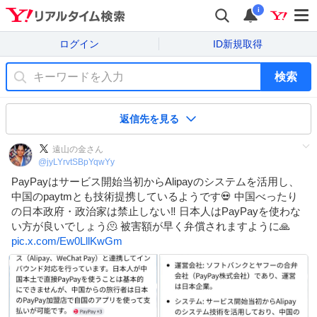
i
ログイン
ID新規取得
検索
返信先を見る
遠山の金さん
@
jyLYrvtSBpYqwYy
PayPayはサービス開始当初からAlipayのシステムを活用し、
中国のpaytmとも技術提携しているようです💀 中国べったり
の日本政府・政治家は禁止しない‼️ 日本人はPayPayを使わな
い方が良いでしょう🫠 被害額が早く弁償されますように🙏
pic.x.com/Ew0LllKwGm