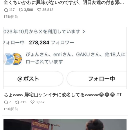
全くちいかわに興味がないのですが、明日友達の付き添い
で見に行きます。 事前に予習できるよう、友達がキャラク
117
3,508
35,812
返
リ
い
ターの説明を作ってくれたのですが、くりまんじゅうとい
17時間前
信
ポ
い
うやつに説明に「あんたみたいなやつ」と書かれていまし
数
ス
ね
た。 一気に楽しみになりました。
ト
数
数
ちょwww 帰宅山ケンイチに改名してるwwww😂😂😂 #Tシ
ャツが乾くまで #松山ケンイチ
7
215
3,667
返
リ
い
15時間前
信
ポ
い
数
ス
ね
ト
数
数