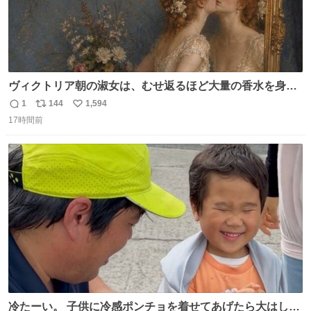
ヴィクトリア朝の淑女は、むせ返るほど大量の香水を身に
つけるものではないとされていた。それでも香水は、髪や
1
144
1,594
返
リ
い
肌の手入れと同じくらい、ヴィクトリア朝の女性達の美容
17時間前
信
ポ
い
習慣に欠かせないものだった。 当時の香水は、現在私たち
数
ス
ね
が知る香水よりも単純な組成で、その大部分は薔薇、菫、
ト
数
数
ベルガモット、
冷たーい。 子供に冷感ポンチョを着せてあげたら大はしゃ