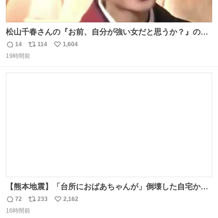
松山千春さんの『お前、自分が強い女だと思うか？』の一
言で… 中森明菜さんが思わず本音をこぼす瞬間😭
14
114
1,604
返
リ
い
19時間前
信
ポ
い
数
ス
ね
ト
数
数
【熊本地震】「台所におばあちゃんが」倒壊した自宅から
孫が救出 地震発生時、台所で夕食の準備をしていた祖母の
72
233
2,162
返
リ
い
「助けて」という声。祖母を背負い、助け出した孫が「命
16時間前
信
ポ
い