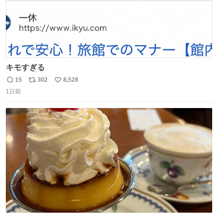
キモすぎる
15
302
8,528
返
リ
い
1日前
信
ポ
い
数
ス
ね
ト
数
数