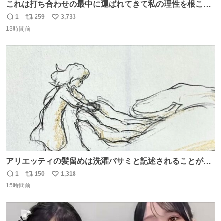
これは打ち合わせの最中に運ばれてきて私の理性を根こそ
ぎ奪い去ったプリンの写真です。
1
259
3,733
返
リ
い
13時間前
信
ポ
い
数
ス
ね
ト
数
数
アリエッティの髪留めは洗濯バサミと記述されることが多
いですが、もっと小さいプラスチックのクリップです。 バ
1
150
1,318
返
リ
い
ネは使いやすいように強度を調整してあるはず。
15時間前
信
ポ
い
数
ス
ね
ト
数
数