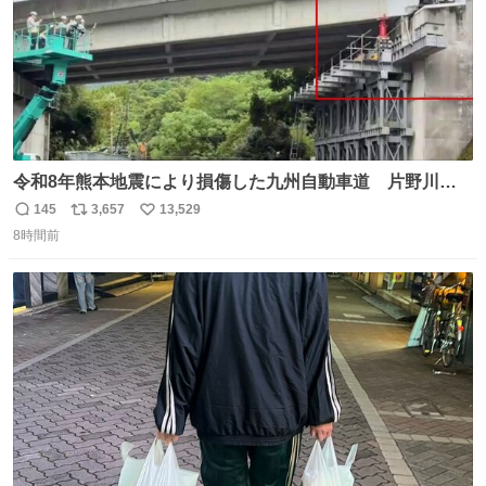
令和8年熊本地震により損傷した九州自動車道 片野川橋
（下り線）の復旧作業を行っています。 タイムラプス動画
145
3,657
13,529
返
リ
い
で、段差が生じた橋桁をジャッキアップしている様子をご
8時間前
信
ポ
い
紹介します。 引き続き、早期復旧に向けて着実に工事を進
数
ス
ね
めてまいります。 #NEXCO西日本 #熊本地震
ト
数
数