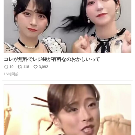
コレが無料でレジ袋が有料なのおかしいって
10
118
3,092
返
リ
い
16時間前
信
ポ
い
数
ス
ね
ト
数
数