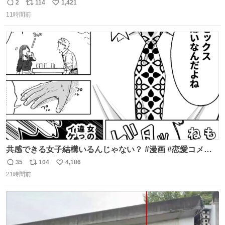
2
114
1,421
返
リ
い
11時間前
信
ポ
い
数
ス
ね
ト
数
数
共感できる女子結構いるんじゃない？ #漫画 #恋愛コメデ
ィ #SFW
35
104
4,186
返
リ
い
21時間前
信
ポ
い
数
ス
ね
ト
数
数