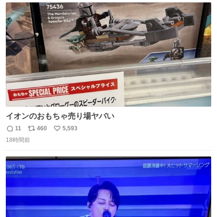
ト
数
数
イオンのおもちゃ売り場ヤバい
11
460
5,593
返
リ
い
18時間前
信
ポ
い
数
ス
ね
ト
数
数