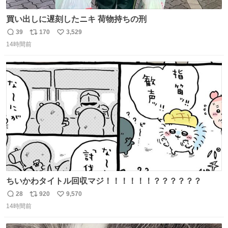
買い出しに遅刻したニキ 荷物持ちの刑
39
170
3,529
返
リ
い
14時間前
信
ポ
い
数
ス
ね
ト
数
数
ちいかわタイトル回収マジ！！！！！！？？？？？？
28
920
9,570
返
リ
い
14時間前
信
ポ
い
数
ス
ね