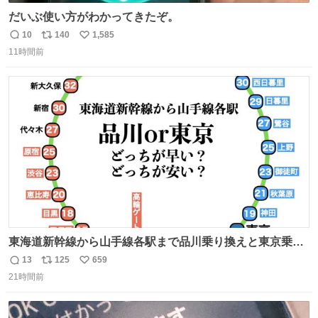
だいぶ使い方がわかってきたぞ。
10
140
1,585
返
リ
い
11時間前
信
ポ
い
数
ス
ね
ト
数
数
東海道新幹線から山手線各駅まで品川乗り換えと東京乗り
換え。どっちが早いか？どっちが安いか？を調べてみた。
13
125
659
返
リ
い
数字は早い方の駅からの所要時間。駅名色分けは運賃が安
21時間前
信
ポ
い
い方で色分け。赤白抜き＝品川 青白抜き＝東京。黒字は
数
ス
ね
運賃が同じ。→
ト
数