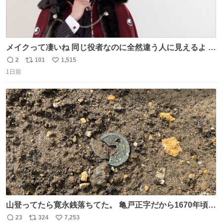
メイクって凄いね 同じ役者なのに全然違う人に見えるよ #
仮面ライダーマイス #ブルーロック
2
101
1,515
返
リ
い
1日前
信
ポ
い
数
ス
ね
ト
数
数
山登ってたら寛永銭落ちてた。 亀戸正字だから1670年頃に
鋳造されたもの。
23
324
7,253