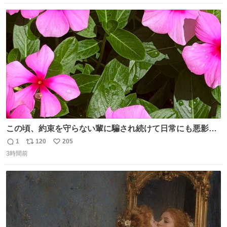
があったのは奇跡」と当時の状況を語った。
数
ス
ね
ト
数
数
この頃、約束を守らない輩に騙され続けて日常にも悪影響
が出てきて仕事も出来ずでストレスマックス。 解決には断
1
120
205
返
リ
い
ち切るのみ。 そんな時に美しい光景は救いの刻です。 人様
3時間前
信
ポ
い
に迷惑をかける人間の神経には理解が出来ないし理解する
数
ス
ね
気もない。 実直に生きる！ 今日も嘘に負けずに頑張りま
ト
数
数
す。 #LUNE #約束