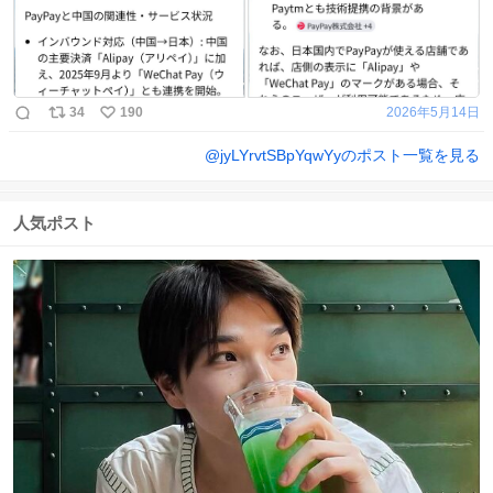
34
190
2026年5月14日
@
jyLYrvtSBpYqwYy
のポスト一覧を見る
人気ポスト