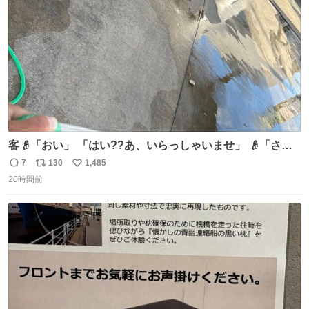
数
客👴「おい」 「はい??あ、いらっしゃいませ」 👴「さっ
きからずっと水出しっぱなしでもったいないだろ」 「静電
7
130
1,485
返
リ
い
気を逃がし、熱くなった地面の温度を下げ、引火事故の防
20時間前
信
ポ
い
止の為必要な作業です」 👴「水不足の昨今にもったいない
数
ス
ね
ことをするな!!」 それでは歌います、聞いてください 「井
ト
数
数
戸水」