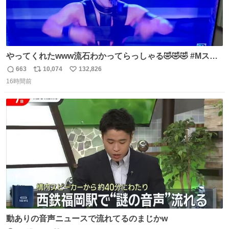
やってくれたwww流石わかってらっしゃる🤣🤣🤣 #Mステ
#西川貴教
663
10,074
132,826
返
リ
い
16時間前
信
ポ
い
数
ス
ね
ト
数
数
動ありの音声ニュースで流れてるのまじかw