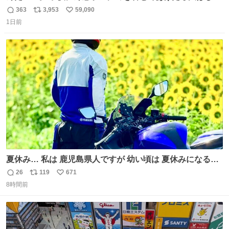
ぎで喜んでくれました。 こんな素敵な代物を提供してくれ
363
3,953
59,090
返
リ
い
た山口県の恩師に感謝。
1日前
信
ポ
い
数
ス
ね
ト
数
数
夏休み… 私は 鹿児島県人ですが 幼い頃は 夏休みになると
母の郷… 山梨へ遊びに行くのが楽しみでした 母の実家へ 1
26
119
671
返
リ
い
ヶ月近く泊まって … … 今の私は 医療従事者 お盆休み？ﾅﾆ
8時間前
信
ポ
い
ｿﾚｵｲｼｲﾉ?(笑 … … 子どもの頃 山梨で見た ひまわり畑の風
数
ス
ね
景 淡い記憶 そんな思い出の風景… ありますか？
ト
数
数