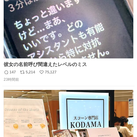
数
彼女の名前呼び間違えたレベルのミス
147
5,214
75,127
返
リ
い
23時間前
信
ポ
い
数
ス
ね
ト
数
数