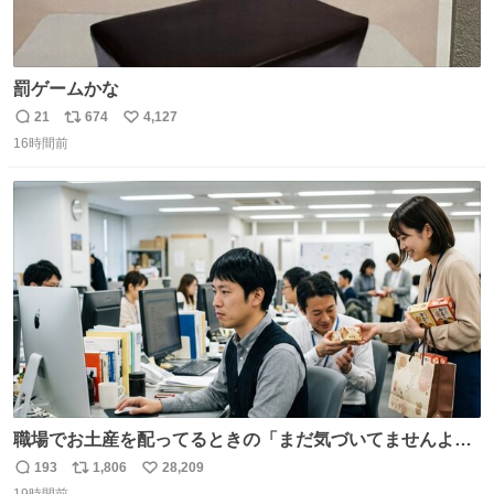
罰ゲームかな
21
674
4,127
返
リ
い
16時間前
信
ポ
い
数
ス
ね
ト
数
数
職場でお土産を配ってるときの「まだ気づいてませんよ」
的な演技が毎回シンドい。
193
1,806
28,209
返
リ
い
19時間前