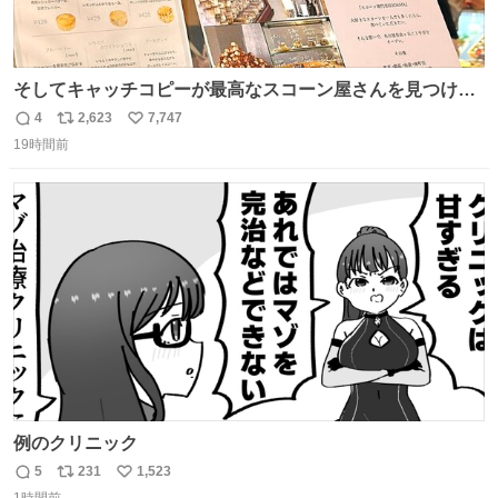
そしてキャッチコピーが最高なスコーン屋さんを見つけて
しまったので思わず買い込んでしまった。スコーンなんて
4
2,623
7,747
返
リ
い
パッサパサなほどええですからね。
19時間前
信
ポ
い
数
ス
ね
ト
数
数
例のクリニック
5
231
1,523
返
リ
い