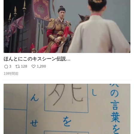
ほんとにこのキスシーン伝説…
3
128
1,200
返
リ
い
19時間前
信
ポ
い
数
ス
ね
ト
数
数