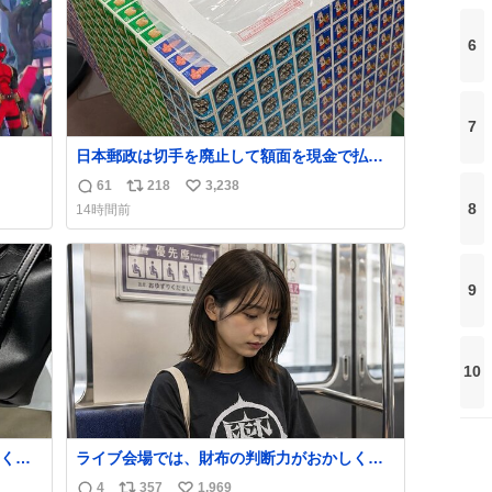
う。
6
7
日本郵政は切手を廃止して額面を現金で払い
戻せ2026 #日本郵政 @JapanPostHD_PR
61
218
3,238
返
リ
い
8
14時間前
信
ポ
い
数
ス
ね
ト
数
数
9
10
くな
ライブ会場では、財布の判断力がおかしくな
ザー
る。
4
357
1,969