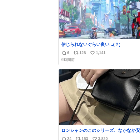
信じられないぐらい良い...(？)
6
128
1,141
返
リ
い
6時間前
信
ポ
い
数
ス
ね
ト
数
数
ロンシャンのこのシリーズ、なかなか安
らないのにセール価格になってる🖤✨レ
24
153
3,820