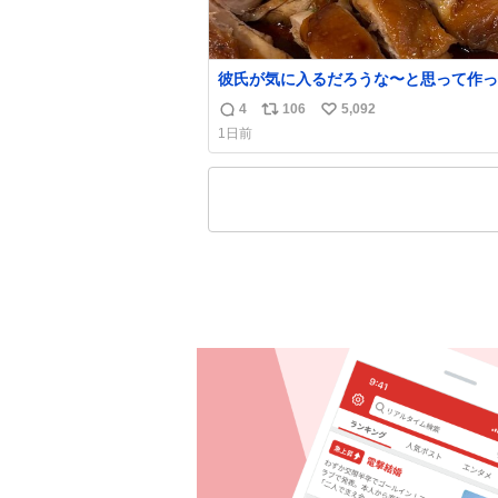
彼氏が気に入るだろうな〜と思って作っ
想像の何倍も美味しい美味しい言ってく
4
106
5,092
返
リ
い
嬉しい
1日前
信
ポ
い
数
ス
ね
ト
数
数