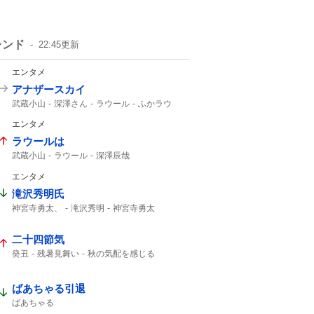
レンド
22:45
更新
エンタメ
アナザースカイ
武蔵小山
深澤さん
ラウール
ふかラウ
Snow Manラウール
1時間SP
エンタメ
ラウールは
武蔵小山
ラウール
深澤辰哉
Snow Manラウール
Snow Man
エンタメ
Snow Manの
Snow
滝沢秀明氏
神宮寺勇太、
滝沢秀明
神宮寺勇太
Number_i
二十四節気
癸丑
残暑見舞い
秋の気配を感じる
暑中見舞い
ばあちゃる引退
ばあちゃる