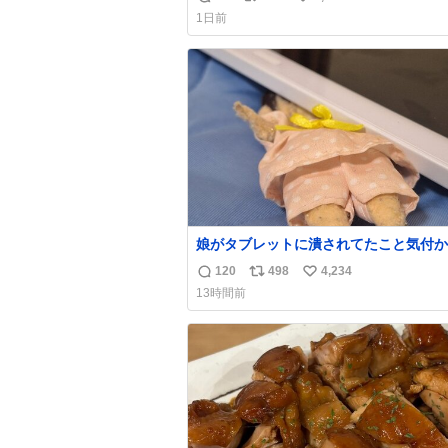
返
リ
い
なのが反則級にかわいい。持ってるだけ
1日前
ーデが格上げされる。
信
ポ
い
数
ス
ね
ト
数
数
娘がタブレットに潰されてたこと気付か
った。 旦那だけは娘の波長を感じ取れ
120
498
4,234
返
リ
い
声出せずともSOSが伝わったらしい。 
13時間前
旦那が救出して、泣きじゃくる娘に自分
信
ポ
い
って抱きしめようとしたら、ビンタされ
数
ス
ね
まった。3回ほど。 小さい手だけど、地
ト
数
痛い。 その後、娘は旦那に泣きついて
数