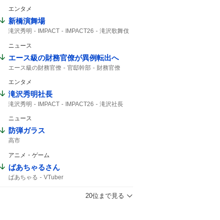
エンタメ
新橋演舞場
滝沢秀明
IMPACT
IMPACT26
滝沢歌舞伎
主演舞台
TOBE
IMP
IMP.
演舞場
ニュース
椿泰我
サンスポ
10月から
エース級の財務官僚が異例転出へ
エース級の財務官僚
官邸幹部
財務官僚
エンタメ
滝沢秀明社長
滝沢秀明
IMPACT
IMPACT26
滝沢社長
TOBE
IMP
IMP.
演舞場
想像できない
ニュース
防弾ガラス
高市
アニメ・ゲーム
ばあちゃるさん
ばあちゃる
VTuber
20位まで見る