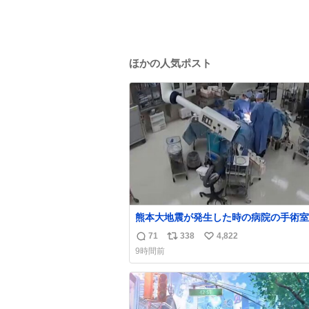
ほかの人気ポスト
熊本大地震が発生した時の病院の手術室
像が公開されていたがとにかく怖すぎる
71
338
4,822
返
リ
い
x.com/nhk_news/statu…
9時間前
news.web.nhk/newsweb/na/na-… #
信
ポ
い
大地震 #手術室
数
ス
ね
ト
数
数