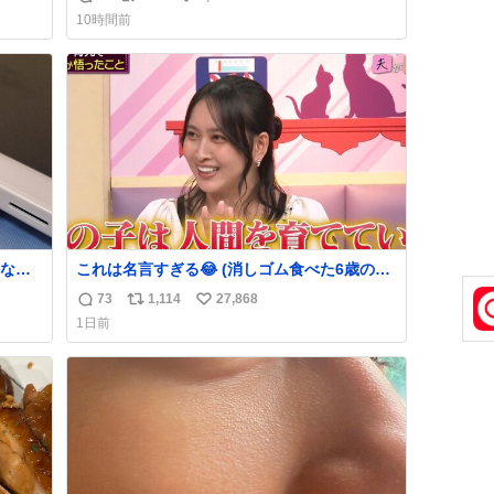
返
リ
い
でコ
10時間前
信
ポ
い
数
ス
ね
ト
数
数
なか
これは名言すぎる😂 (消しゴム食べた6歳の弟
るから
を思い出しながら)
73
1,114
27,868
返
リ
い
急いで
1日前
も謝
信
ポ
い
てし
数
ス
ね
味に
ト
数
た。
数