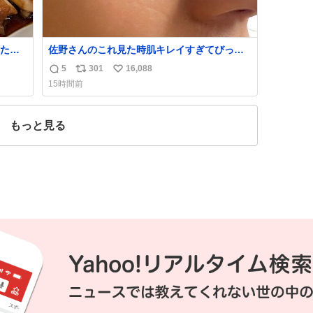
たら
佐野さんのこれ見た時肌キレイすぎてびっく
れて
りしたし、やはりアイドルって体型･肌管理す
5
301
16,088
返
リ
い
ごすぎる
15時間前
信
ポ
い
数
ス
ね
ト
数
もっと見る
数