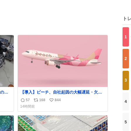
ト
1
2
3
の映
【導入】ピーチ、自社起因の大幅遅延・欠航
に「補償」開始へ
57
168
844
4
返
リ
い
news.livedoor.com/article/detail… 同社に起
14時間前
熊本 #
因する理由によって大幅遅延や欠航が発生し
信
ポ
い
た場合、乗客が負担した宿泊費や交通費を、
数
ス
ね
領収書の事後申請に基づき、国内線は1人あた
ト
数
5
り上限1万円、国際線は上限2万円まで支払
数