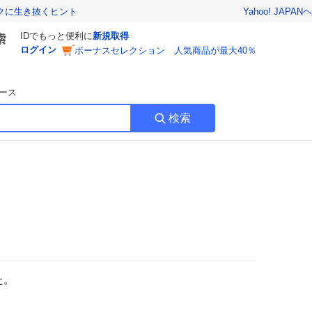
Yahoo! JAPAN
ヘ
トクに生き抜くヒント
IDでもっと便利に
新規取得
ログイン
ボーナスセレクション 人気商品が最大40％
ース
検索
た。