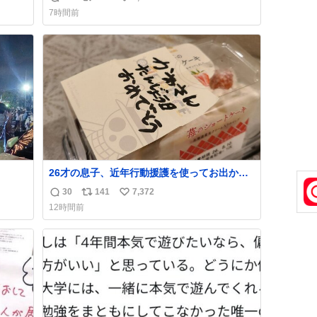
返
リ
い
よ
7時間前
信
ポ
い
数
ス
ね
ト
数
数
26才の息子、近年行動援護を使ってお出かけ
をよくする 親との外出はもう嫌らしい。 中身
30
141
7,372
返
リ
い
は小学生位なのに小癪な😅 昨日は夜のショッ
12時間前
ピングモールに行った 先に寝といてよ❗ と何
信
ポ
い
度も何度も言い残して。 起きたら冷蔵庫に…
数
ス
ね
ああ、これ買いに行ってくれたんだ…😭
ト
数
数