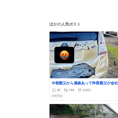
ほかの人気ポスト
今朝親父から連絡あって昨夜親父が会社
いてたプリウスが燃えたらしく、距離と
28
769
2,603
返
リ
い
でバッテリーイカれてたか？って思った
8時間前
火らしいし隣のトラックも一部燃えたみ
信
ポ
い
い。 それも胸糞だけど、単なる火災扱いで放
数
ス
ね
火に切り変わらないから犯人野放しらし
ト
数
数