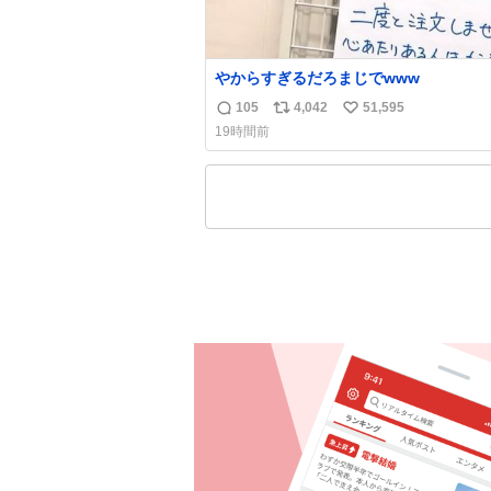
やからすぎるだろまじでwww
105
4,042
51,595
返
リ
い
19時間前
信
ポ
い
数
ス
ね
ト
数
数