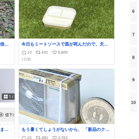
6
7
信じ
今日もミートソースで皿が死んだので、天日
干しをしています🍝 ありがとう先人の知恵
13
431
6,800
返
リ
い
8
1日前
信
ポ
い
数
ス
ね
ト
数
9
数
10
ま
もう暑くてしょうがないから、 「新品のクー
ラーの室外機のミニチュア」 でも見ていって
22
491
2,763