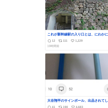
これが新幹線駅の入り口とは、にわかに
がたい
12
111
1,229
返
リ
い
19時間前
信
ポ
い
数
ス
ね
ト
数
数
大谷翔平のサインボール、出品されてし
う…
41
190
4,683