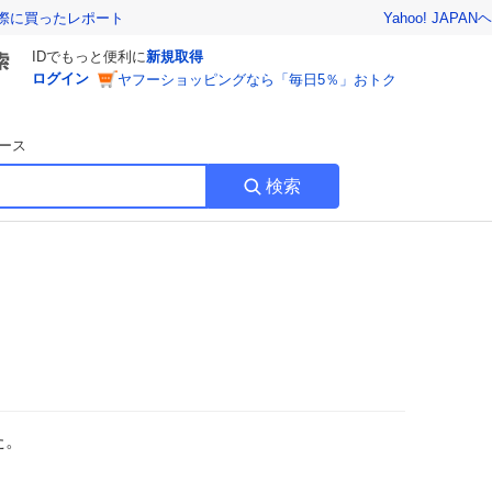
Yahoo! JAPAN
ヘ
実際に買ったレポート
IDでもっと便利に
新規取得
ログイン
ヤフーショッピングなら「毎日5％」おトク
ース
検索
た。