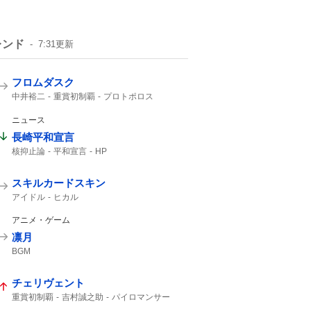
レンド
7:31
更新
フロムダスク
中井裕二
重賞初制覇
プロトポロス
レッドエヴァンス
レイピア
12番人気
ジェニファー
3着
CBC
写真判定
2着
ニュース
16万
長崎平和宣言
核抑止論
平和宣言
HP
スキルカードスキン
アイドル
ヒカル
アニメ・ゲーム
凛月
BGM
チェリヴェント
重賞初制覇
吉村誠之助
パイロマンサー
コントレイル産駒
メルカントゥール