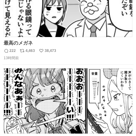
最高のメガネ
222
4,463
38,473
返
リ
い
13時間前
信
ポ
い
数
ス
ね
ト
数
数