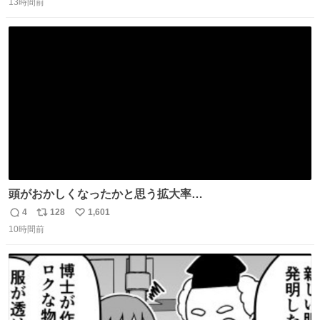
13時間前
信
ポ
い
数
ス
ね
ト
数
数
頭がおかしくなったかと思う拡大率
https://t.co/n1bPnS7x1h
4
128
1,601
返
リ
い
10時間前
信
ポ
い
数
ス
ね
ト
数
数