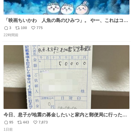
「映画ちいかわ 人魚の島のひみつ」。 やー、これはコワ
イ、コワイ、映画でした。 可愛い夏休みのアニメで、「七
3
100
775
返
リ
い
人の侍」なのかと観ていたら… 相容れぬ者同士の対立と相
22時間前
信
ポ
い
克。 傍観者の罪… 罪から逃れることのできない恐怖… 復
数
ス
ね
讐の妄執… 娯楽映画、ファミリー映画と思ったら、大やけ
ト
数
数
どします。
今日、息子が地震の募金したいと家内と郵便局に行ったみ
たいです。おもちゃとか買う選択肢もあったと思うけど、
95
443
7,873
返
リ
い
自分で貯めてた2万円を役に立てて欲しい、みんなも元気
1日前
信
ポ
い