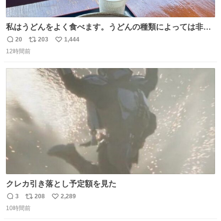
私はうどんをよく食べます。うどんの種類によっては非常
食にもなります。生うどんは消費期限が短く、冷凍うどん
20
203
1,444
返
リ
い
は長持ちする代わりに停電に弱いので、乾麺タイプのうど
12時間前
信
ポ
い
んなら水分が少なく長期保存するのにおすすめです。アル
数
ス
ね
ファ化米や缶詰など、色々な非常食がありますが、うどん
ト
数
数
もいかがでしょうか？
クレカ引き落とし予定額を見た
3
208
2,289
返
リ
い
10時間前
信
ポ
い