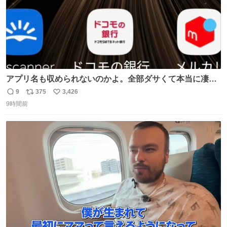
アプリ名も収められないのかよ。全部ダサくて本当に凄
い。 https://t.co/LemyLGyVkR
9
375
3,426
返
リ
い
9時間前
信
ポ
い
数
ス
ね
ト
数
数