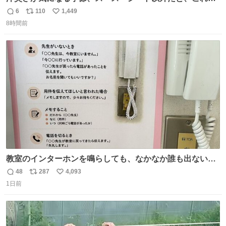
とにかくスッキリする。2年くらい前に #生活は踊る で紹
6
110
1,449
返
リ
い
介したやつ。おじさんにもおばさんにもオススメだ。ドラ
8時間前
信
ポ
い
ストに売ってるぞ。ドライシャンプーって書いてあるけど
数
ス
ね
汗拭きシートみたいなもの。耳裏襟足首筋がんがん拭いて
ト
数
数
汗臭不安を解消。
教室のインターホンを鳴らしても、なかなか誰も出ないこ
とがあります…。 もしかすると「電話の出方」に困ってい
48
287
4,093
返
リ
い
るのかもしれません。 そこで「何を話せばいいか」が見え
1日前
信
ポ
い
る手引きを用意して、安心して電話に出られるようにしま
数
ス
ね
す。 インターホンの応対も大切なコミュニケーションの学
ト
数
数
びです。