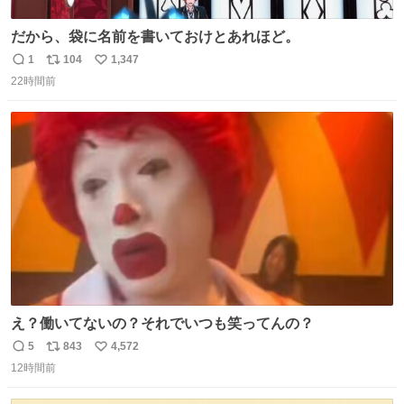
だから、袋に名前を書いておけとあれほど。
1
104
1,347
返
リ
い
22時間前
信
ポ
い
数
ス
ね
ト
数
数
え？働いてないの？それでいつも笑ってんの？
5
843
4,572
返
リ
い
12時間前
信
ポ
い
数
ス
ね