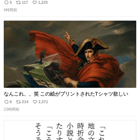
5
117
1,225
返
リ
い
6時間前
信
ポ
い
数
ス
ね
ト
数
数
なんこれ、、笑 この絵がプリントされたTシャツ欲しい
6
214
2,371
返
リ
い
23時間前
信
ポ
い
数
ス
ね
ト
数
数