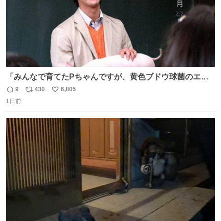
「みんなで育てたPちゃんですが、黄色ブドウ球菌のエン
テロトキシン（耐熱性毒素）が検出されたので、議論する
9
430
6,805
返
リ
い
までもなく処分が決まりました」
1日前
信
ポ
い
数
ス
ね
ト
数
数