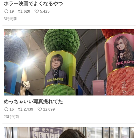
ホラー映画でよくなるやつ
19
620
5,425
返
リ
い
3時間前
信
ポ
い
数
ス
ね
ト
数
数
めっちゃいい写真撮れてた
16
2,439
12,099
返
リ
い
23時間前
信
ポ
い
数
ス
ね
ト
数