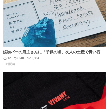
数
鉱物バーの店主さんに「子供の頃、友人の土産で青い石を
貰って、それがすごく気に入ってたのに、いつかの引越し
12
648
6,394
返
リ
い
で無くしてしまった」という話をしたら、 「お土産で買っ
12時間前
信
ポ
い
てきたくらいの価格感なら、ドイツの黒い森のフローライ
数
ス
ね
トかな…」と当たりつけてもらった。確かにこんな感じだ
ト
数
数
った気がする 凄い