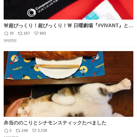
🚨超びっくり！超びっくり！🚨 日曜劇場『#VIVANT』と
ファミマの #コンビニエンスウェア がコラボ！ 🧦ラインソ
30
167
892
返
リ
い
ックス 🟦今治タオルハンカチ 「いいね」「保存」してファ
9時間前
信
ポ
い
ミマへGO👀
数
ス
ね
ト
数
数
弁当ののこりとシナモンスティックたべました
2
248
3,728
返
リ
い