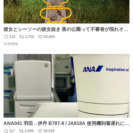
彼女とシーソーの彼女抜き 夜の公園って不審者が現れそう
で怖いんだよな
215
2,750
65,909
返
リ
い
21時間前
信
ポ
い
数
ス
ね
ト
数
数
ANA041 羽田→伊丹 B787-8 / JA818A 使用機到着遅れにつ
き 「安全に支障ない範囲で1分1秒でも遅延回復に努めてお
117
2,996
30,549