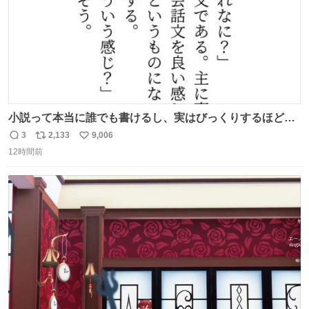
小説って本当に誰でも書けるし、実はびっくりするほど自
由だし、みんなもっと好きに文字で遊べばいいんじゃない
3
2,133
9,006
返
リ
い
かなって思うよ〜
12時間前
信
ポ
い
数
ス
ね
ト
数
数