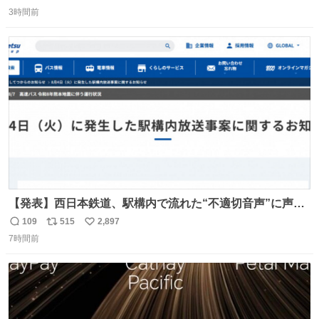
返
リ
い
3時間前
信
ポ
い
数
ス
ね
ト
数
数
【発表】西日本鉄道、駅構内で流れた“不適切音声”に声明
「被害届も検討」 news.livedoor.com/article/detail… 4日
109
515
2,897
返
リ
い
に西鉄福岡（天神）駅および薬院駅で発生した駅構内放送
7時間前
信
ポ
い
事案について声明を公表した。「第三者によって駅構内放
数
ス
ね
送設備に外部から不正に音声が流された可能性も含めて確
ト
数
数
認を実施」と説明した。