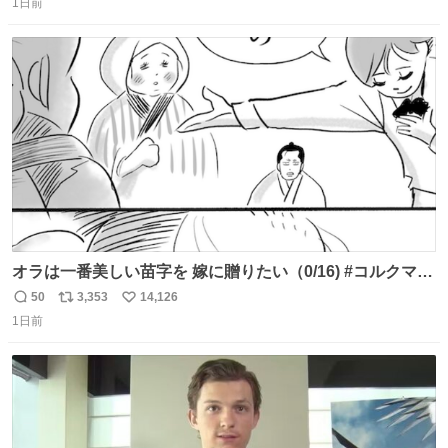
任天堂が令和8年熊本地震の被災者支援として、災害救助
1日前
信
ポ
い
法適用地域からの同社製品の修理について、27年2月1日ま
数
ス
ね
で無償で対応すると発表した。「Switch 2」や「Switch」
ト
数
数
「Joy-Con」などが対象。
オラは一番美しい苗字を 嫁に贈りたい（0/16) #コルクマン
ガ専科
50
3,353
14,126
返
リ
い
1日前
信
ポ
い
数
ス
ね
ト
数
数