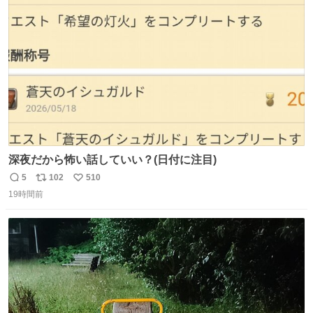
ト
数
数
深夜だから怖い話していい？(日付に注目)
5
102
510
返
リ
い
19時間前
信
ポ
い
数
ス
ね
ト
数
数