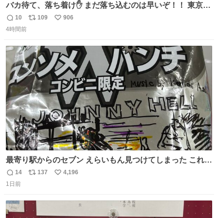
バカ待て、落ち着け✋ まだ落ち込むのは早いぞ！！ 東京ド
ームの最大キャパ5.5万人に対して席数の配分はだいたい S
10
109
906
返
リ
い
席（アリーナ）：約1.4万人 A席（1階スタンド）：約2.5万
4時間前
信
ポ
い
人 B席（2階スタンド）：約1.5万人 一番席数が多いA席は
数
ス
ね
一次だけで全枠出し切るわけないし、二次からは全体の3
ト
数
数
割を占める
最寄り駅からのセブン えらいもん見つけてしまった これ売
ってくれへんかな… #浅井健一 #ポテチ #ロックの名盤
14
137
4,196
返
リ
い
1日前
信
ポ
い
数
ス
ね
ト
数
数