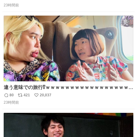
返
リ
い
ります」と機長の気合い十分！ が、フライトは順調に進み
23時間前
信
ポ
い
すぎ… 「飛ばしすぎたせいか現在奈良県上空での待機を命
数
ス
ね
じられております」 でコンソメスープ吹き出しそうになり
ト
数
数
ましたw
違う意味での旅行⁉️ｗｗｗｗｗｗｗｗｗｗｗｗｗｗｗｗｗｗ
ｗ
80
421
20,037
返
リ
い
23時間前
信
ポ
い
数
ス
ね
ト
数
数