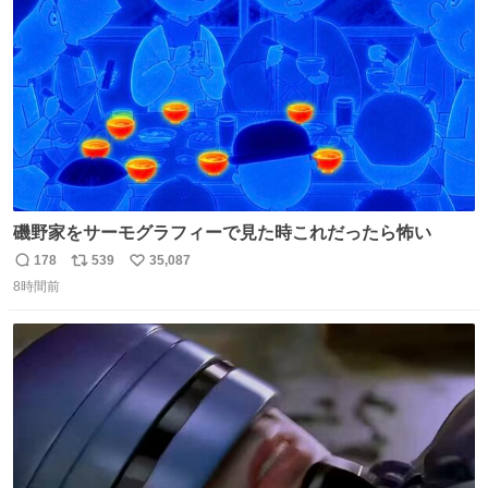
数
嬉しいやつ！！！
磯野家をサーモグラフィーで見た時これだったら怖い
178
539
35,087
返
リ
い
8時間前
信
ポ
い
数
ス
ね
ト
数
数