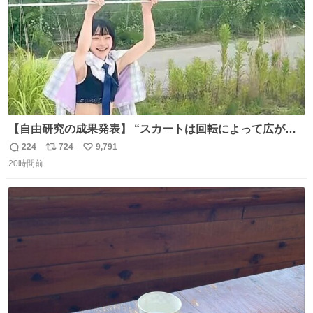
【自由研究の成果発表】 “スカートは回転によって広がる
が、岡澤恋によって270°までなら広がらずに回転が可能な
224
724
9,791
返
リ
い
ことが証明された！”
20時間前
信
ポ
い
数
ス
ね
ト
数
数