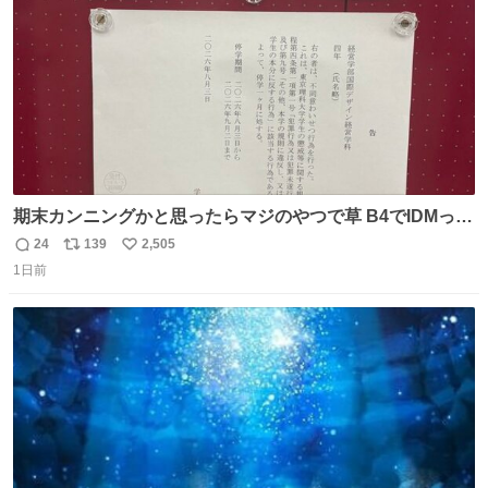
期末カンニングかと思ったらマジのやつで草 B4でIDMって
ことはおそらく就職だし、内定取り消し？ それと夏休み期
24
139
2,505
返
リ
い
間の停学って無意味じゃね？
1日前
信
ポ
い
数
ス
ね
ト
数
数