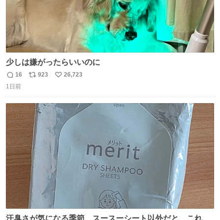
少しは嫌がったらいいのに
16
923
26,723
返
リ
い
1日前
信
ポ
い
数
ス
ね
ト
数
数
汗臭さが気になる季節、スースーシート以外だと、これが