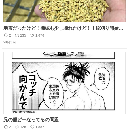
地震だったけど！機械も少し壊れたけど！！稲刈り開始
や！！！🌾 米食べてね！！！！！www たかきライスセン
2
135
1,070
返
リ
い
ター起動します😂
9時間前
信
ポ
い
数
ス
ね
ト
数
数
兄の服どーなってるの問題
2
126
1,887