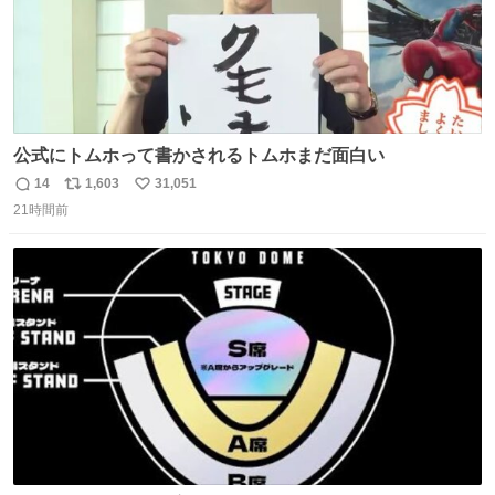
公式にトムホって書かされるトムホまだ面白い
14
1,603
31,051
返
リ
い
21時間前
信
ポ
い
数
ス
ね
ト
数
数