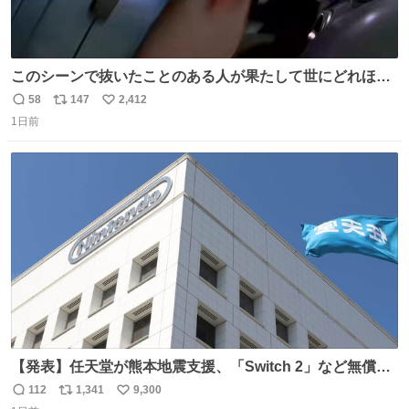
このシーンで抜いたことのある人が果たして世にどれほど
いることか このアカウントに辿り着いた皆さんとは、ロボ
58
147
2,412
返
リ
い
コップ2についてこれからもぜひ語り合っていきたい
1日前
信
ポ
い
数
ス
ね
ト
数
数
【発表】任天堂が熊本地震支援、「Switch 2」など無償修
理へ 保証切れでも対象 news.livedoor.com/article/detail…
112
1,341
9,300
返
リ
い