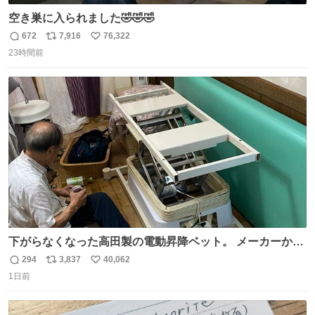
空き巣に入られました🤣🤣🤣
672
7,916
76,322
返
リ
い
23時間前
信
ポ
い
数
ス
ね
ト
数
数
下がらなくなった高田製の電動昇降ベット。 メーカーから
は、完全に見放されたんですが、 見事に85歳の父が治しま
294
3,837
40,062
返
リ
い
した。 うちの父は、トヨタカローラのボディをオート生産
1日前
信
ポ
い
する、工業ロボットの製作者なんですが、 父が電動ベット
数
ス
ね
の配線をハンダで修理している横で、
ト
数