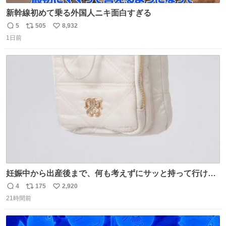
新幹線初めて乗る外国人ニキ面白すぎる
5
505
8,932
返
リ
い
1日前
信
ポ
い
数
ス
ね
ト
数
数
妊娠中から出産後まで、何も考えずにサッと持って行ける
ようなショルダーバッグが欲しいな〜と思っていたのだけ
4
175
2,920
返
リ
い
ど snidelでめちゃくちゃピッタリなものを見つけたので買
21時間前
信
ポ
い
った！✨ スマホと小物とペットボトルが入るの最高すぎる
数
ス
ね
🥹 しかもスマホ入れ独立してるしファスナーない！地味に
ト
数