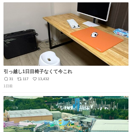
数
ス
ね
ト
数
数
引っ越し1日目椅子なくて今これ
31
117
13,432
返
リ
い
1日前
信
ポ
い
数
ス
ね
ト
数
数