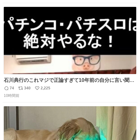
になって欲しいと。家内も一緒に募金したので、自分も何
数
ス
ね
かできたらなぁと思いました。
ト
数
数
石川典行のこれマジで正論すぎて10年前の自分に言い聞か
せたい
74
340
2,225
返
リ
い
10時間前
信
ポ
い
数
ス
ね
ト
数
数