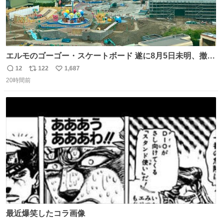
エルモのゴーゴー・スケートボード 遂に8月5日未明、撤
去… ←4日朝 5日朝→ #USJファン #ワンダーランド
12
122
1,687
返
リ
い
20時間前
信
ポ
い
数
ス
ね
ト
数
数
最近爆笑したコラ画像