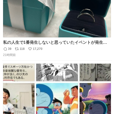
私の人生で1番発生しないと思っていたイベントが発生し
ました
39
118
17,270
返
リ
い
21時間前
信
ポ
い
数
ス
ね
ト
数
数