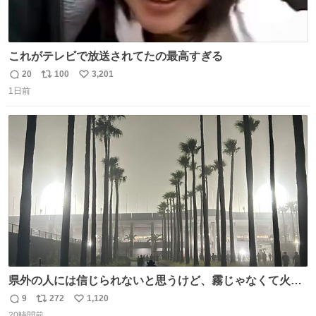
これがテレビで放送されてたの最高すぎる
20
100
3,201
返
リ
い
1日前
信
ポ
い
数
ス
ね
ト
数
数
県外の人には信じられないと思うけど、霧じゃなくて火山
灰です🌋 #桜島
9
272
1,120
返
リ
い
20時間前