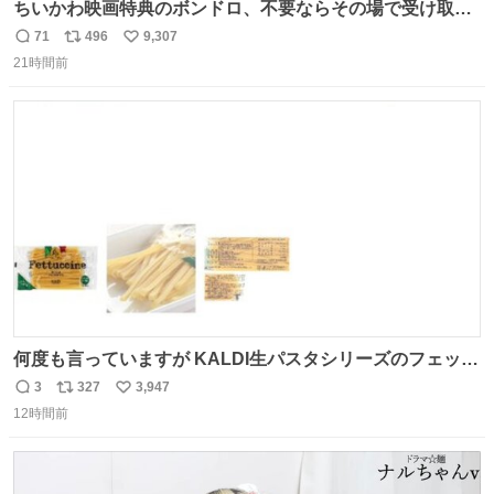
ちいかわ映画特典のボンドロ、不要ならその場で受け取り
辞退すれば良いのに白々しい
71
496
9,307
返
リ
い
21時間前
信
ポ
い
数
ス
ね
ト
数
数
何度も言っていますが KALDI生パスタシリーズのフェット
チーネは 真剣(ガチ)で美味いぞ
3
327
3,947
返
リ
い
12時間前
信
ポ
い
数
ス
ね
ト
数
数