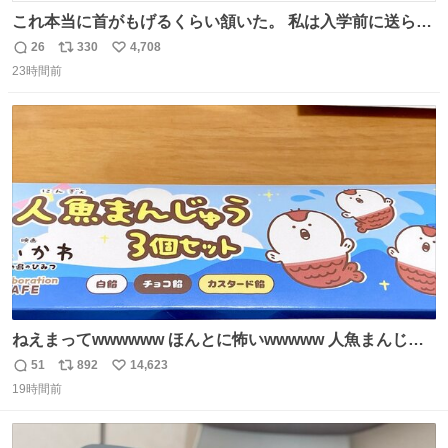
これ本当に首がもげるくらい頷いた。 私は入学前に送られ
てきた、大学のサークル紹介冊子を見た時点で終わりを感
26
330
4,708
返
リ
い
じたので、女子大でもないくせに偏差値の高い大学のイン
23時間前
信
ポ
い
カレサークルに突撃して所属するという奇行で事なきを得
数
ス
ね
た。 高偏差値に行けないならせめてそれくらいした方が予
ト
数
数
後がいいです。 https://t.co/9nMHIrETkw
ねえまってwwwwww ほんとに怖いwwwww 人魚まんじゅ
う買ってきたから私も永遠のいのちを…ぐへへ…と思いな
51
892
14,623
返
リ
い
がら1つ食べたら 奥歯欠けたんだけど！！！！？？？ しか
19時間前
信
ポ
い
もガッツリ😭 まんじゅうだよ？？？？？？ ガリッて言っ
数
ス
ね
たから何？と思って口から出したら自分の歯wwwwww セ
ト
数