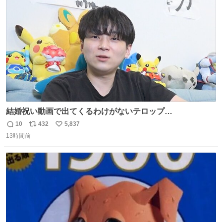
ト
数
数
結婚祝い動画で出てくるわけがないテロップ
youtu.be/4pJ7U22AYtw
10
432
5,837
返
リ
い
13時間前
信
ポ
い
数
ス
ね
ト
数
数