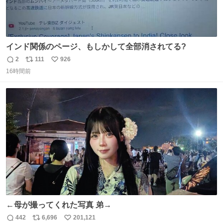
インド関係のページ、もしかして全部消されてる?
2
111
926
返
リ
い
16時間前
信
ポ
い
数
ス
ね
ト
数
数
←母が撮ってくれた写真 弟→
442
6,696
201,121
返
リ
い