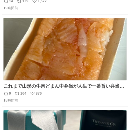
14
139
1,577
返
リ
い
19時間前
信
ポ
い
数
ス
ね
ト
数
数
これまで山形の牛肉どまん中弁当が人生で一番旨い弁当だ
ったのだが、それを遥かに超える弁当発見。 個人的に駅弁
9
104
876
返
リ
い
＆空弁ランキングぶっち切りで首位を独走しているお弁当
18時間前
信
ポ
い
です🥹 福岡空港＆博多駅で購入可🍱 博多駅界隈にステイさ
数
ス
ね
れてるクルーの方は駅での購入が断然オススメです👍 #え
ト
数
数
んがわ明太寿司