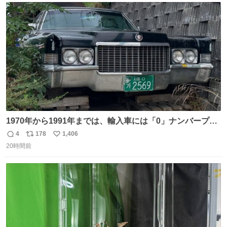
愛がられて困ることもなかろうなと思ったのでやっぱり猫
ト
数
数
よ不老不死でいてくれ
1970年から1991年までは、輸入車には「0」ナンバープレ
ートが使用されていました。 その後、この制度は廃止さ
4
178
1,406
返
リ
い
れ、すべての「0」ナンバープレートは抹消・無効化され
20時間前
信
ポ
い
ました。 ところが最近、その「0」ナンバープレートを装
数
ス
ね
着した車両が発見されました。 今でも残っていること自体
ト
数
数
が奇跡です……。