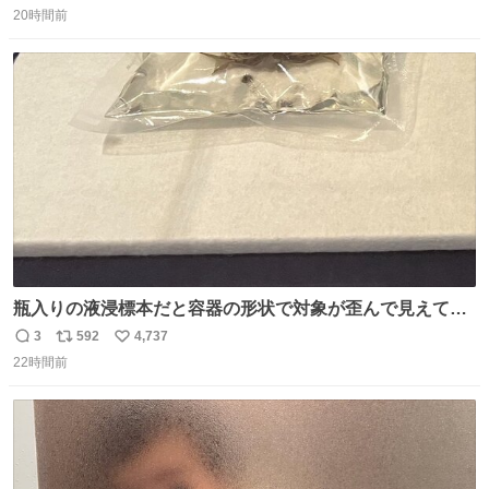
引き取り手を探しております この2つは私の祖母が当初一
20時間前
信
ポ
い
目惚れで購入したもので、祖母はc型肝炎で58歳という若
数
ス
ね
さで亡くなりましたが、この家具達をとても大切にしてお
ト
数
数
りました 続く↓
瓶入りの液浸標本だと容器の形状で対象が歪んで見えてし
まうことから、なるべく歪みがない状態で観察しやすいよ
3
592
4,737
返
リ
い
うにこのような形で保存していると前に科博の先生から教
22時間前
信
ポ
い
えてもらった #国立科学博物館
数
ス
ね
ト
数
数