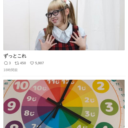
ずっとこれ
3
450
5,907
返
リ
い
18時間前
信
ポ
い
数
ス
ね
ト
数
数