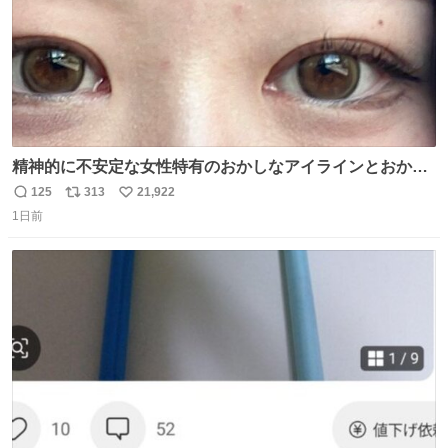
精神的に不安定な女性特有のおかしなアイラインとおかし
な眉毛辞めてくれ本当に
125
313
21,922
返
リ
い
1日前
信
ポ
い
数
ス
ね
ト
数
数