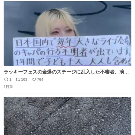
と移ろっていく。120分のドラマチック。
ト
数
数
ラッキーフェスの金爆のステージに乱入した不審者、演出
かと思ったら本物でめちゃくちゃ思想の強い紙掲げてて怖
1
103
764
返
リ
い
すぎる。
1日前
信
ポ
い
数
ス
ね
ト
数
数