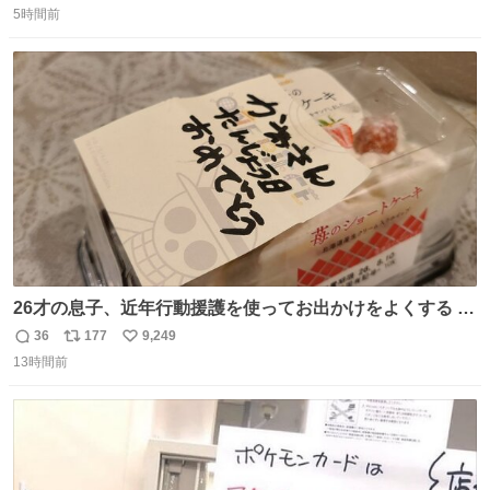
5時間前
信
ポ
い
数
ス
ね
ト
数
数
26才の息子、近年行動援護を使ってお出かけをよくする 親
との外出はもう嫌らしい。 中身は小学生位なのに小癪な😅
36
177
9,249
返
リ
い
昨日は夜のショッピングモールに行った 先に寝といてよ❗
13時間前
信
ポ
い
と何度も何度も言い残して。 起きたら冷蔵庫に… ああ、こ
数
ス
ね
れ買いに行ってくれたんだ…😭
ト
数
数