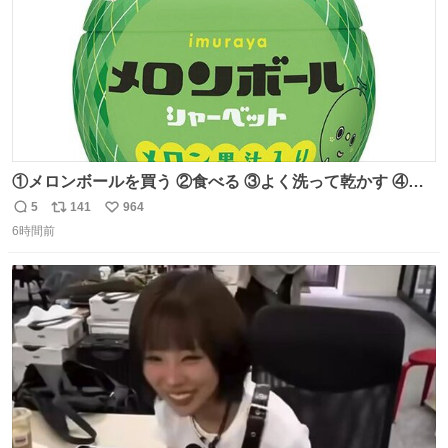
①メロンボールを買う ②食べる ③よく洗って乾かす ④か
わいい
5
141
964
返
リ
い
6時間前
信
ポ
い
数
ス
ね
ト
数
数