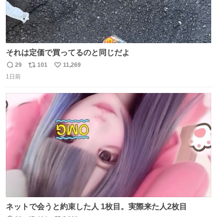
それは定価で買ってるのと同じだよ
29
101
11,269
返
リ
い
1日前
信
ポ
い
数
ス
ね
ト
数
数
ネットで会うと約束した人 1枚目。実際来た人2枚目