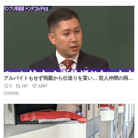
数
ス
ね
ト
数
数
アルバイトもせず両親から仕送りを貰い… 芸人仲間の両親
のスネまでかじる!? ドンデコルテ銀次⚡️ 無料見逃し配信は
1
187
1,807
返
リ
い
こちらから ▶︎abema.go.link/gBLVb ◤しくじり先生
22時間前
信
ポ
い
ABEMAにて毎週最新話無料配信中◢ @10000nabe
数
ス
ね
@akmllube0617
ト
数
数