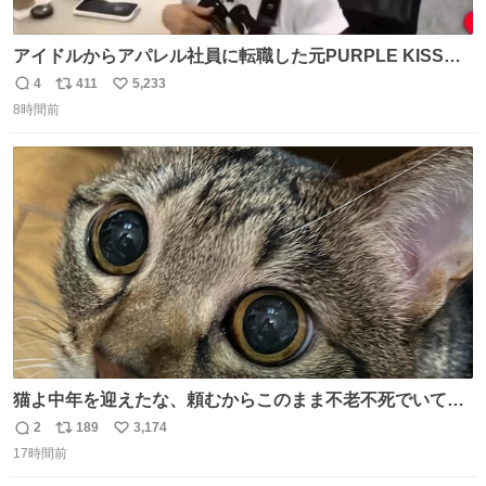
アイドルからアパレル社員に転職した元PURPLE KISSの
ドシちゃん、入社3日目にして自社の取り扱い商品を一生
4
411
5,233
返
リ
い
懸命PRしててほんまに…………
8時間前
信
ポ
い
数
ス
ね
ト
数
数
猫よ中年を迎えたな、頼むからこのまま不老不死でいてく
れ…と願ってから、いや人間の家族が死に絶えて猫だけこ
2
189
3,174
返
リ
い
の世に置いていくなんてひどいことはできない…と思って
17時間前
信
ポ
い
から、猫のこの可愛さと愛嬌なら未来永劫ほかの人間に可
数
ス
ね