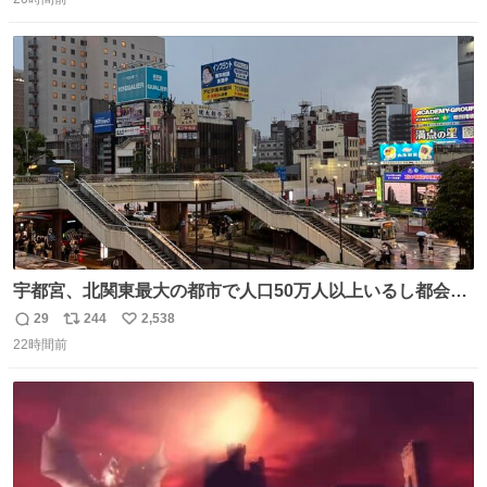
信
ポ
い
数
ス
ね
ト
数
数
宇都宮、北関東最大の都市で人口50万人以上いるし都会何
だろうなと思っていたら想像以上に都会で興奮した
29
244
2,538
返
リ
い
22時間前
信
ポ
い
数
ス
ね
ト
数
数