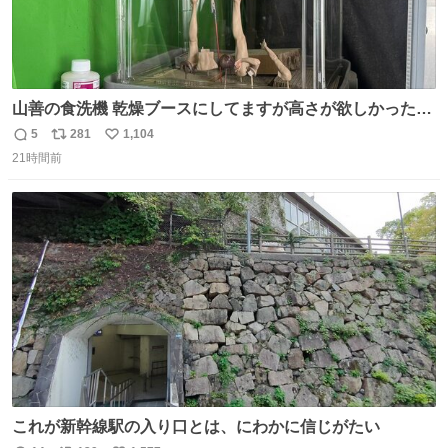
山善の食洗機 乾燥ブースにしてますが高さが欲しかったの
でコレクションケースを置くだけのツルセコ改造 扉が手前
5
281
1,104
返
リ
い
に開き天井の温度もしっかり上がるのでかなり使いやすく
21時間前
信
ポ
い
なりました😎
数
ス
ね
ト
数
数
これが新幹線駅の入り口とは、にわかに信じがたい