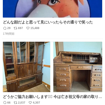
どんな顔だよと思って見にいったらその通りで笑った
29
697
15,488
返
リ
い
17時間前
信
ポ
い
数
ス
ね
ト
数
数
どうかご協力お願いします🙇‍♂️ 今は亡き祖父母の家の取り壊
しが決まり、どうしても処分して欲しくない食器棚と机の
66
2,037
4,307
返
リ
い