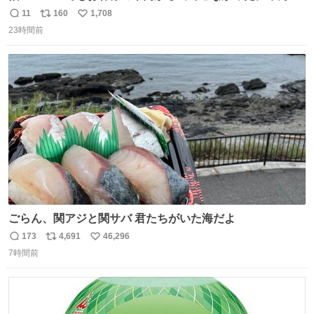
🐈 救出しようとした工場長が腕を引っ掻かれ、ぱんぱんに
11
160
1,708
返
リ
い
膨れ上がり、傷だらけ血だらけになりながらも何とか救出
23時間前
信
ポ
い
したこの子はその後、工場長の家の子になりました😌💕
数
ス
ね
ト
数
数
ごらん、関アジと関サバ 君たちがいた海だよ
173
4,691
46,296
返
リ
い
7時間前
信
ポ
い
数
ス
ね
ト
数
数