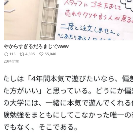
やからすぎるだろまじでwww
113
4,305
55,046
返
リ
い
20時間前
信
ポ
い
数
ス
ね
ト
数
数