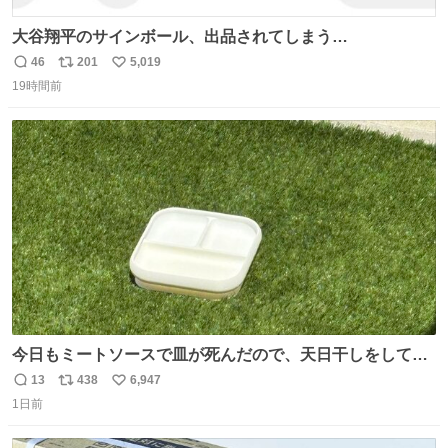
大谷翔平のサインボール、出品されてしまう…
46
201
5,019
返
リ
い
19時間前
信
ポ
い
数
ス
ね
ト
数
数
今日もミートソースで皿が死んだので、天日干しをしてい
ます🍝 ありがとう先人の知恵
13
438
6,947
返
リ
い
1日前
信
ポ
い
数
ス
ね