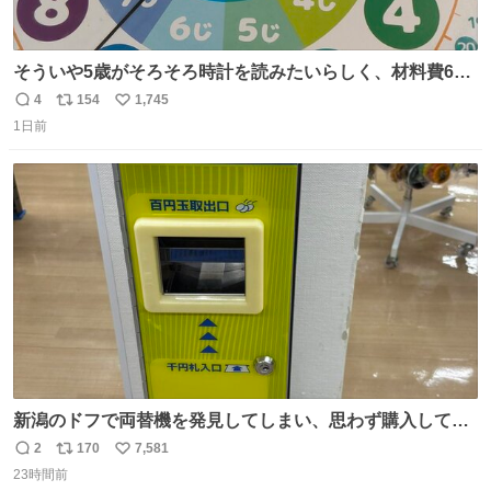
そういや5歳がそろそろ時計を読みたいらしく、材料費600
円で作れる知育時計作ってみた！ めっちゃ簡単！ ありがと
4
154
1,745
返
リ
い
う先人！
1日前
信
ポ
い
数
ス
ね
ト
数
数
新潟のドフで両替機を発見してしまい、思わず購入してし
まい大阪に発送するイベントが発生
2
170
7,581
返
リ
い
23時間前
信
ポ
い