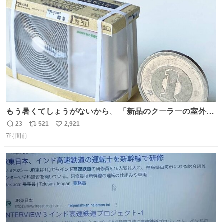
ト
数
数
もう暑くてしょうがないから、 「新品のクーラーの室外機
のミニチュア」 でも見ていってよ
23
521
2,921
返
リ
い
7時間前
信
ポ
い
数
ス
ね
ト
数
数