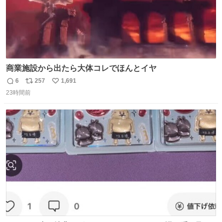
商業施設から出たら大体コレでほんとイヤ
6
257
1,691
返
リ
い
23時間前
信
ポ
い
数
ス
ね
ト
数
数