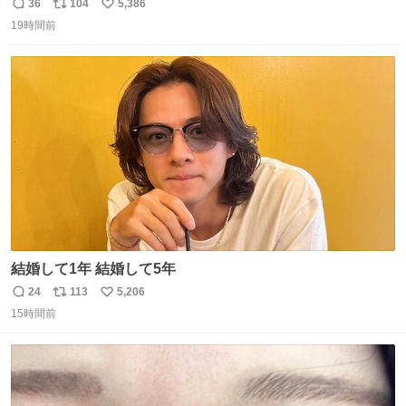
36
104
5,386
返
リ
い
19時間前
信
ポ
い
数
ス
ね
ト
数
数
結婚して1年 結婚して5年
24
113
5,206
返
リ
い
15時間前
信
ポ
い
数
ス
ね
ト
数
数