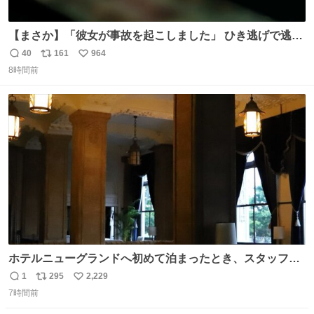
【まさか】「彼女が事故を起こしました」 ひき逃げで逃走
した男、AIの相談履歴で“ウソ発覚” 警察が男のスマホを押
40
161
964
返
リ
い
収して解析すると、出頭する前に事故の詳しい状況やどう
8時間前
信
ポ
い
対応すればいいかをAIに相談していたことがわかった。し
数
ス
ね
かし、AIの回答は「正直に警察に話すように」だった。
ト
数
数
ホテルニューグランドへ初めて泊まったとき、スタッフさ
まから朝のロビーはとても綺麗ですと教えていただいた。
1
295
2,229
返
リ
い
薄暗がりの重厚な造りへ、まずやわらかな光が差し込み、
7時間前
信
ポ
い
しだいに馴染んでいって、時間をかけていつもの美しさへ
数
ス
ね