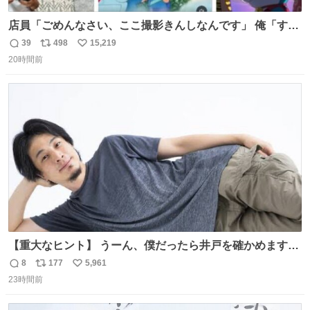
店員「ごめんなさい、ここ撮影きんしなんです」 俺「すみ
ません！すぐ消します」 店員「念のためフォルダから消し
39
498
15,219
返
リ
い
てるところ見せて頂けますか？」 俺「はい…」
20時間前
信
ポ
い
数
ス
ね
ト
数
数
【重大なヒント】 うーん、僕だったら井戸を確かめますけ
どね
8
177
5,961
返
リ
い
23時間前
信
ポ
い
数
ス
ね