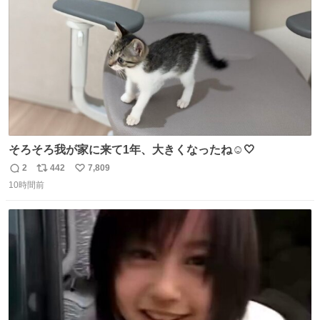
数
イレーンの呪いじゃん😭
そろそろ我が家に来て1年、大きくなったね☺️🤍
2
442
7,809
返
リ
い
10時間前
信
ポ
い
数
ス
ね
ト
数
数