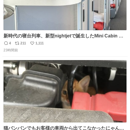
新時代の寝台列車、新型nightjetで誕生したMini Cabin ま
さに走るカプセルホテルといった感じで、一人旅で利用す
4
211
1,111
返
リ
い
るのにはちょうどいい設備。 他の人も言ってましたが、サ
23時間前
信
ポ
い
ンライズの後継に欲しい…
数
ス
ね
ト
数
数
猫バンバンでもお客様の車両から出てこなかったにゃんこ