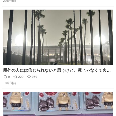
20時間前
信
ポ
い
数
ス
ね
ト
数
数
県外の人には信じられないと思うけど、霧じゃなくて火山
灰です🌋 #桜島
9
229
960
返
リ
い
18時間前
信
ポ
い
数
ス
ね
ト
数
数