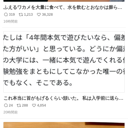
ふえるワカメを大量に食べて、水を飲むとおなかは膨ら
む・・・・！？ ⚠️よい子は絶対マネしないでね⚠️ #夏休み
319
1,213
36,328
返
リ
い
の自由研究
16時間前
信
ポ
い
数
ス
ね
ト
数
数
これ本当に首がもげるくらい頷いた。 私は入学前に送られ
てきた、大学のサークル紹介冊子を見た時点で終わりを感
24
288
4,054
返
リ
い
じたので、女子大でもないくせに偏差値の高い大学のイン
20時間前
信
ポ
い
カレサークルに突撃して所属するという奇行で事なきを得
数
ス
ね
た。 高偏差値に行けないならせめてそれくらいした方が予
ト
数