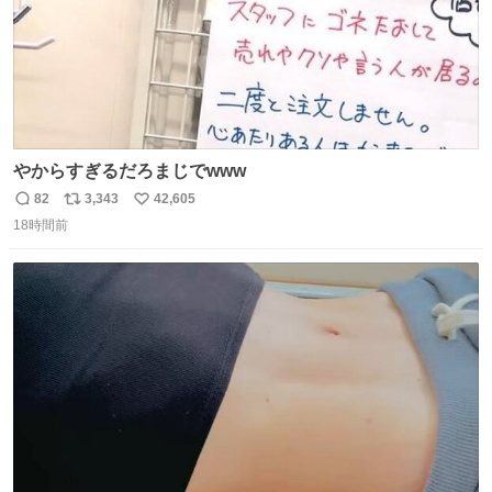
やからすぎるだろまじでwww
82
3,343
42,605
返
リ
い
18時間前
信
ポ
い
数
ス
ね
ト
数
数