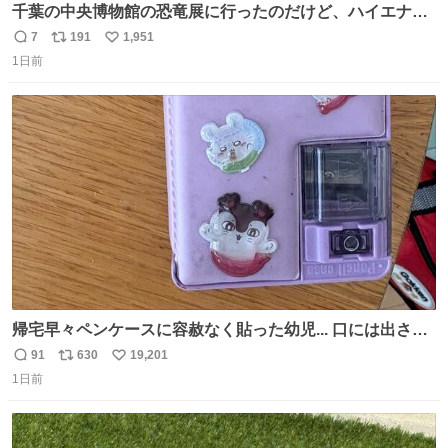
千葉の中央博物館の恐竜展に行ったのだけど、ハイエナの
鼻の奥の構造が素敵すぎて張り付いてしまった
7
191
1,951
返
リ
い
1日前
信
ポ
い
数
ス
ね
ト
数
数
帰宅早々ペンケースに容赦なく貼った幼児... 口には出さぬ
が勿体無い精神で心がざわつく.....ッ
91
630
19,201
返
リ
い
1日前
信
ポ
い
数
ス
ね
ト
数