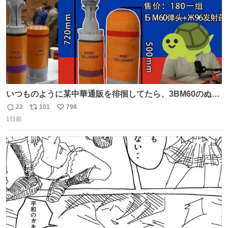
いつものように某中華通販を徘徊してたら、3BM60のぬい
ぐるみを発見してしまった…。
22
101
798
返
リ
い
1日前
信
ポ
い
数
ス
ね
ト
数
数