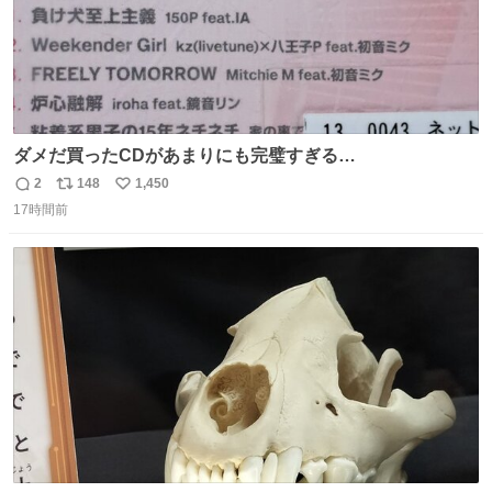
ダメだ買ったCDがあまりにも完璧すぎる…
2
148
1,450
返
リ
い
17時間前
信
ポ
い
数
ス
ね
ト
数
数