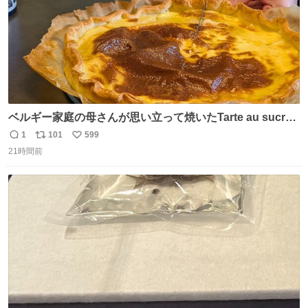
ベルギー家庭の母さんが思い立って焼いたTarte au sucre
は「砂糖のケーキ」。パイ生地に砂糖をたっぷり振りか
1
101
599
返
リ
い
け、クリームと卵の液を注いで焼くだけ。溶けた砂糖はね
21時間前
信
ポ
い
っとり甘い層になり、懐かしい味。「フランス北部とベル
数
ス
ね
ギーのだよ」というこれ、素朴な焼菓子に見えてナポレオ
ト
数
数
ン戦争の歴史があった。