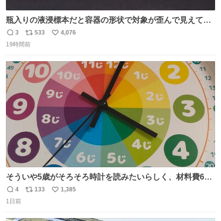
瓶入りの液浸標本だと容器の形状で対象が歪んで見えてし
まうことから、なるべく歪みがない状態で観察しやすいよ
3
533
4,076
返
リ
い
うにこのような形で保存していると前に科博の先生から教
19時間前
信
ポ
い
えてもらった #国立科学博物館
数
ス
ね
ト
数
数
そういや5歳がそろそろ時計を読みたいらしく、材料費600
円で作れる知育時計作ってみた！ めっちゃ簡単！ ありがと
4
133
1,385
返
リ
い
う先人！
1日前
信
ポ
い
数
ス
ね