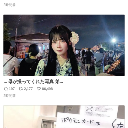
返
リ
い
ざいます。 九州道
2時間前
信
ポ
い
数
ス
ね
ト
数
数
←母が撮ってくれた写真 弟→
197
2,177
86,498
返
リ
い
2時間前
信
ポ
い
数
ス
ね
ト
数
数