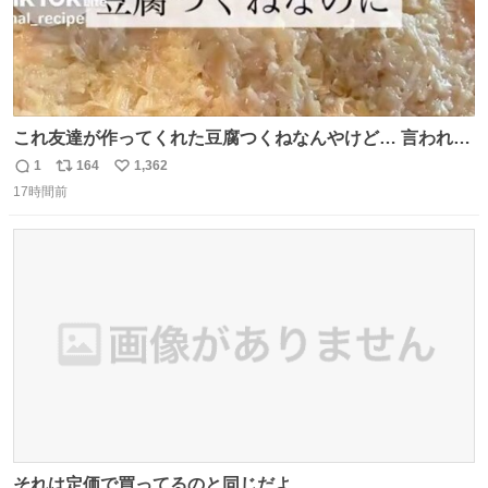
これ友達が作ってくれた豆腐つくねなんやけど… 言われる
まで豆腐って気づかなかった🤣✨ふわふわで食べ応えある
1
164
1,362
返
リ
い
し普通につくねより好きかもしれん🥹🤍 ダイエット中でも
17時間前
信
ポ
い
罪悪感なく食べられるの最高👇
数
ス
ね
ト
数
数
それは定価で買ってるのと同じだよ