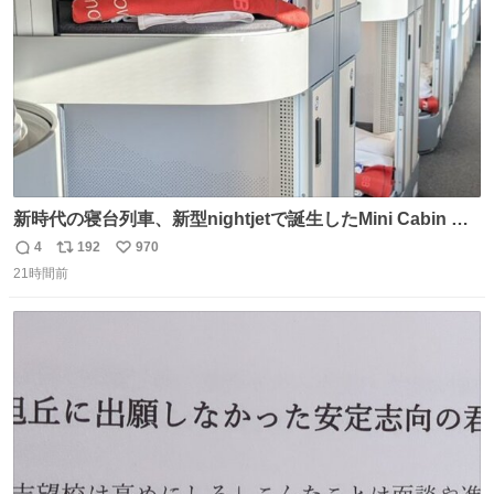
新時代の寝台列車、新型nightjetで誕生したMini Cabin ま
さに走るカプセルホテルといった感じで、一人旅で利用す
4
192
970
返
リ
い
るのにはちょうどいい設備。 他の人も言ってましたが、サ
21時間前
信
ポ
い
ンライズの後継に欲しい…
数
ス
ね
ト
数
数