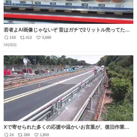
若者よAI画像じゃないぞ 昔はガチで2リットル売ってたん
やでw
150
412
3,080
返
リ
い
5時間前
信
ポ
い
数
ス
ね
ト
数
数
Xで寄せられた多くの応援や温かいお言葉が、復旧作業に
携わる社員の大きな励みとなっております。ありがとうご
24
386
1,900