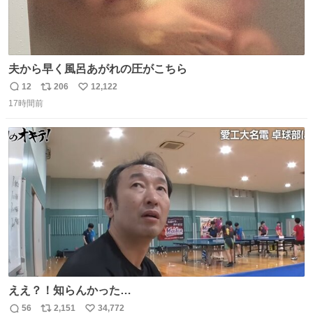
夫から早く風呂あがれの圧がこちら
12
206
12,122
返
リ
い
17時間前
信
ポ
い
数
ス
ね
ト
数
数
ええ？！知らんかった…
56
2,151
34,772