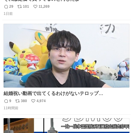
29
101
11,269
返
リ
い
1日前
信
ポ
い
数
ス
ね
ト
数
数
結婚祝い動画で出てくるわけがないテロップ
youtu.be/4pJ7U22AYtw
9
380
4,974
返
リ
い
11時間前
信
ポ
い
数
ス
ね
ト
数
数