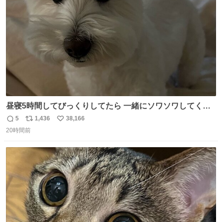
数
昼寝5時間してびっくりしてたら 一緒にソワソワしてくれ
た
5
1,436
38,166
返
リ
い
20時間前
信
ポ
い
数
ス
ね
ト
数
数