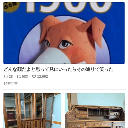
数
ス
ね
ト
数
数
どんな顔だよと思って見にいったらその通りで笑った
28
583
12,662
返
リ
い
14時間前
信
ポ
い
数
ス
ね
ト
数
数