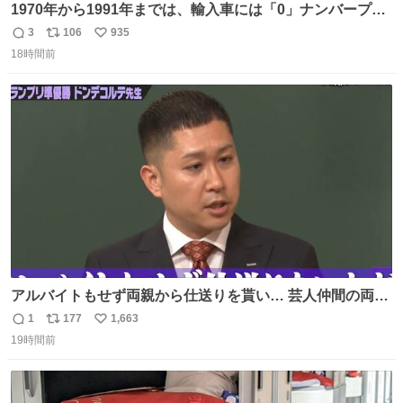
1970年から1991年までは、輸入車には「0」ナンバープレ
ートが使用されていました。 その後、この制度は廃止さ
3
106
935
返
リ
い
れ、すべての「0」ナンバープレートは抹消・無効化され
18時間前
信
ポ
い
ました。 ところが最近、その「0」ナンバープレートを装
数
ス
ね
着した車両が発見されました。 今でも残っていること自体
ト
数
数
が奇跡です……。
アルバイトもせず両親から仕送りを貰い… 芸人仲間の両親
のスネまでかじる!? ドンデコルテ銀次⚡️ 無料見逃し配信は
1
177
1,663
返
リ
い
こちらから ▶︎abema.go.link/gBLVb ◤しくじり先生
19時間前
信
ポ
い
ABEMAにて毎週最新話無料配信中◢ @10000nabe
数
ス
ね
@akmllube0617
ト
数
数