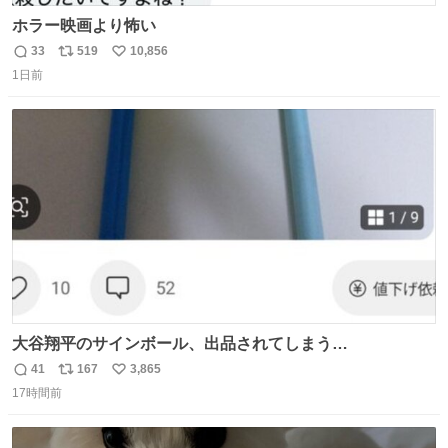
ホラー映画より怖い
33
519
10,856
返
リ
い
1日前
信
ポ
い
数
ス
ね
ト
数
数
大谷翔平のサインボール、出品されてしまう…
41
167
3,865
返
リ
い
17時間前
信
ポ
い
数
ス
ね
ト
数