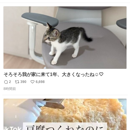
なりました😎
数
ス
ね
ト
数
数
そろそろ我が家に来て1年、大きくなったね☺️🤍
2
390
6,698
返
リ
い
8時間前
信
ポ
い
数
ス
ね
ト
数
数