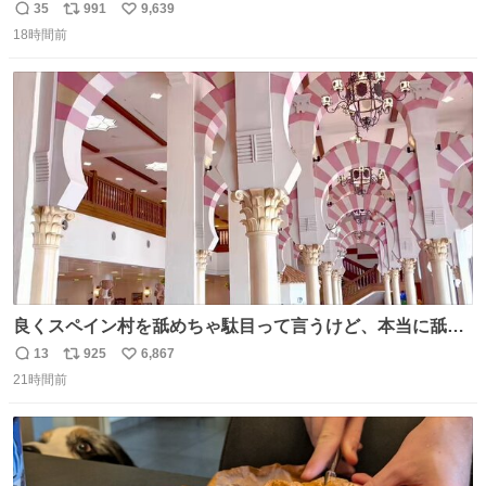
35
991
9,639
返
リ
い
18時間前
信
ポ
い
数
ス
ね
ト
数
数
良くスペイン村を舐めちゃ駄目って言うけど、本当に舐め
ちゃ行けないのはスペィン村ホテル🏛🏨 だってロビーから
13
925
6,867
返
リ
い
中庭抜けるだけでこの有様🤩 ディズニーホテル泊まってる
21時間前
信
ポ
い
場所じゃない。 5年振りの志摩スペイン村パルケエスパー
数
ス
ね
ニャは益々素晴らしい場所になってる
ト
数
数