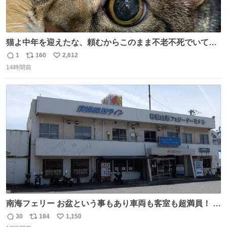
猫よ中年を迎えたな、頼むからこのまま不老不死でいてく
れ…と願ってから、いや人間の家族が死に絶えて猫だけこ
1
160
2,612
返
リ
い
の世に置いていくなんてひどいことはできない…と思って
14時間前
信
ポ
い
から、猫のこの可愛さと愛嬌なら未来永劫ほかの人間に可
数
ス
ね
愛がられて困ることもなかろうなと思ったのでやっぱり猫
ト
数
数
よ不老不死でいてくれ
南海フェリー お盆という事もあり車両も客室も超満員！ 廃
止になったらどうなるのコレ？
30
184
1,150
返
リ
い