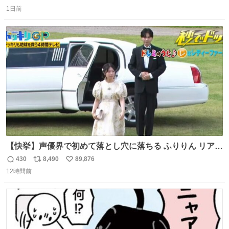
返
リ
い
1日前
信
ポ
い
数
ス
ね
ト
数
数
【快挙】声優界で初めて落とし穴に落ちる ふりりん リアク
ションが最高過ぎる🤣 #ドッキリGP #降幡愛
430
8,490
89,876
返
リ
い
12時間前
信
ポ
い
数
ス
ね
ト
数
数