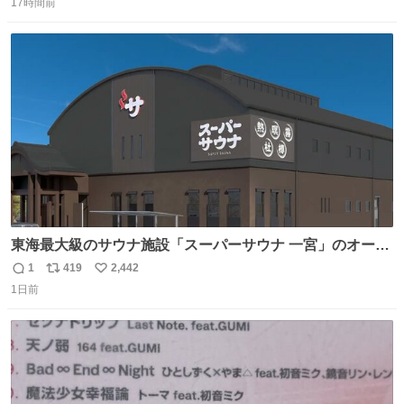
17時間前
信
ポ
い
数
ス
ね
ト
数
数
東海最大級のサウナ施設「スーパーサウナ 一宮」のオープ
ン日が2026年9月8日に決定‼️ 5種類の本格サウナや4種類の
1
419
2,442
返
リ
い
⽔⾵呂、約50名が同時に休息できる休憩スペースなど、男
1日前
信
ポ
い
性が求める設備を極限まで突き詰めた「サウナの理想郷」
数
ス
ね
😍😍😍 ⬇️詳細ページ⬇️ supersento.com/chubu/aichi/ic…
ト
数
数