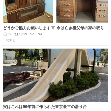
どうかご協力お願いします🙇‍♂️ 今は亡き祖父母の家の取り壊
しが決まり、どうしても処分して欲しくない食器棚と机の
65
1,819
3,744
返
リ
い
引き取り手を探しております この2つは私の祖母が当初一
18時間前
信
ポ
い
目惚れで購入したもので、祖母はc型肝炎で58歳という若
数
ス
ね
さで亡くなりましたが、この家具達をとても大切にしてお
ト
数
数
りました 続く↓
実はこれは96年前に作られた東京最古の滑り台