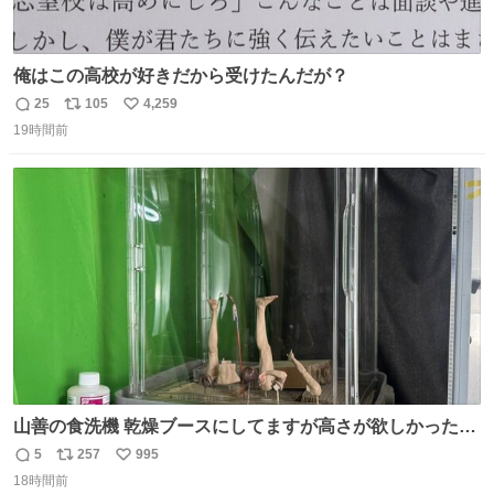
俺はこの高校が好きだから受けたんだが？
25
105
4,259
返
リ
い
19時間前
信
ポ
い
数
ス
ね
ト
数
数
山善の食洗機 乾燥ブースにしてますが高さが欲しかったの
でコレクションケースを置くだけのツルセコ改造 扉が手前
5
257
995
返
リ
い
に開き天井の温度もしっかり上がるのでかなり使いやすく
18時間前
信
ポ
い