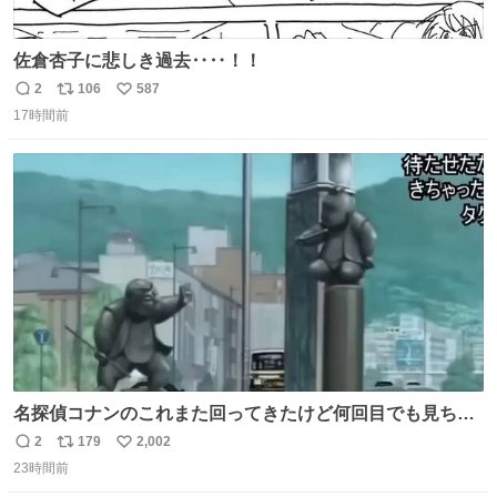
佐倉杏子に悲しき過去‥‥！！
2
106
587
返
リ
い
17時間前
信
ポ
い
数
ス
ね
ト
数
数
名探偵コナンのこれまた回ってきたけど何回目でも見ちゃ
う魔力あるのよな
2
179
2,002
返
リ
い
23時間前
信
ポ
い