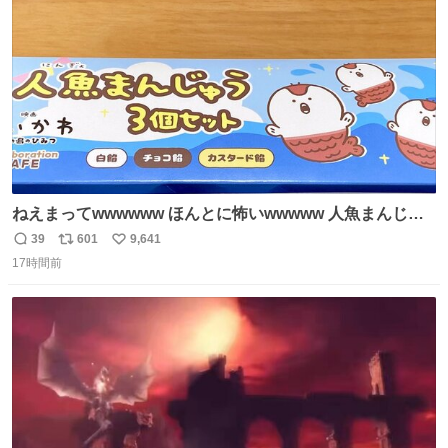
数
後がいいです。 https://t.co/9nMHIrETkw
ねえまってwwwwww ほんとに怖いwwwww 人魚まんじゅ
う買ってきたから私も永遠のいのちを…ぐへへ…と思いな
39
601
9,641
返
リ
い
がら1つ食べたら 奥歯欠けたんだけど！！！！？？？ しか
17時間前
信
ポ
い
もガッツリ😭 まんじゅうだよ？？？？？？ ガリッて言っ
数
ス
ね
たから何？と思って口から出したら自分の歯wwwwww セ
ト
数
数
イレーンの呪いじゃん😭