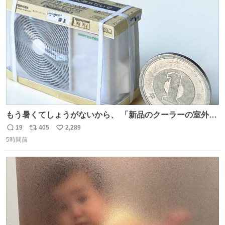
ト
数
数
もう暑くてしょうがないから、 「新品のクーラーの室外機
のミニチュア」 でも見ていってよ
19
405
2,289
返
リ
い
5時間前
信
ポ
い
数
ス
ね
ト
数
数