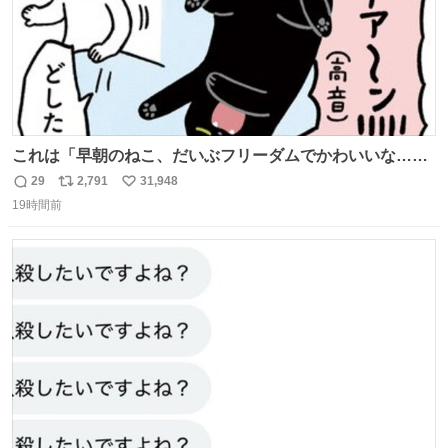
これは「早朝のねこ、だいぶフリーダムでかわいいな…」
の絵日記です🎐
29
2,791
31,948
返
リ
い
19時間前
信
ポ
い
数
ス
ね
ト
数
数