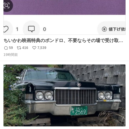
ちいかわ映画特典のボンドロ、不要ならその場で受け取り
辞退すれば良いのに白々しい
59
416
7,539
返
リ
い
19時間前
信
ポ
い
数
ス
ね
ト
数
数