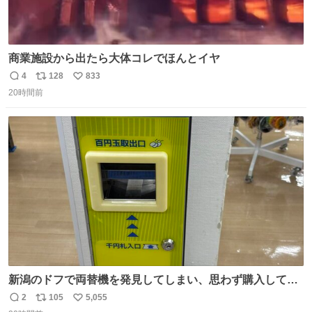
商業施設から出たら大体コレでほんとイヤ
4
128
833
返
リ
い
20時間前
信
ポ
い
数
ス
ね
ト
数
数
新潟のドフで両替機を発見してしまい、思わず購入してし
まい大阪に発送するイベントが発生
2
105
5,055
返
リ
い