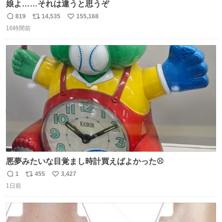
娘よ……それは違うと思うぞ
819
14,535
155,168
返
リ
い
16時間前
信
ポ
い
数
ス
ね
ト
数
数
悪夢みたいな目覚まし時計買えばよかった⚾
1
455
3,427
返
リ
い
1日前
信
ポ
い
数
ス
ね
ト
数
数