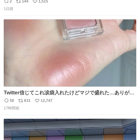
2
144
1,515
返
リ
い
1日前
信
ポ
い
数
ス
ね
ト
数
数
Twitter信じてこれ涙袋入れたけどマジで盛れた…ありがと
う…
58
631
12,747
返
リ
い
17時間前
信
ポ
い
数
ス
ね
ト
数
数