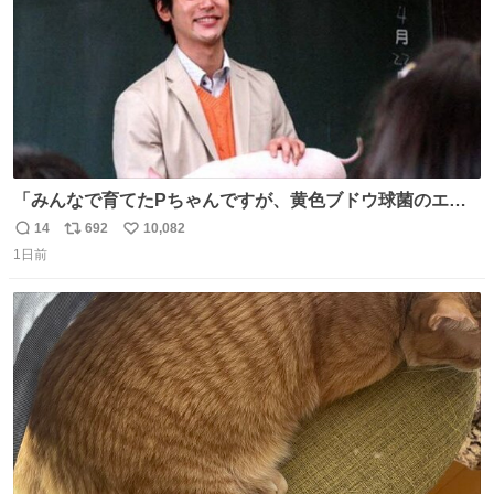
「みんなで育てたPちゃんですが、黄色ブドウ球菌のエン
テロトキシン（耐熱性毒素）が検出されたので、議論する
14
692
10,082
返
リ
い
までもなく処分が決まりました」
1日前
信
ポ
い
数
ス
ね
ト
数
数