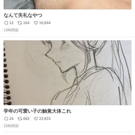
なんて失礼なやつ
12
164
10,944
返
リ
い
19時間前
信
ポ
い
数
ス
ね
ト
数
数
学年の可愛い子の触覚大体これ
24
662
23,933
返
リ
い
10時間前
信
ポ
い
数
ス
ね