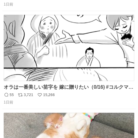
1日前
信
ポ
い
数
ス
ね
ト
数
数
オラは一番美しい苗字を 嫁に贈りたい（0/16) #コルクマン
ガ専科
55
3,721
15,266
返
リ
い
1日前
信
ポ
い
数
ス
ね
ト
数
数