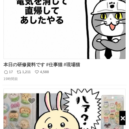
ト
数
数
本日の研修資料です #仕事猫 #現場猫
17
1,211
4,588
返
リ
い
19時間前
信
ポ
い
数
ス
ね
ト
数
数