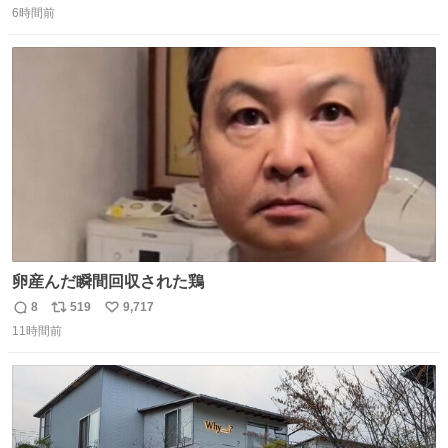
6時間前
信
ポ
い
数
ス
ね
ト
数
数
卵産んだ瞬間回収された鶏
8
519
9,717
返
リ
い
11時間前
信
ポ
い
数
ス
ね
ト
数
数