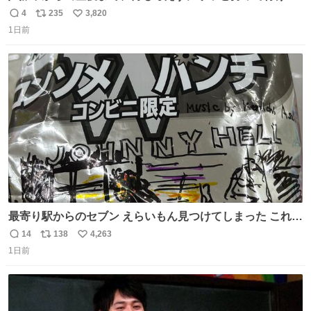
ようなショルダーバッグが欲しいな〜と思っていたのだけ
4
235
3,820
返
リ
い
ど snidelでめちゃくちゃピッタリなものを見つけたので買
1日前
信
ポ
い
った！✨ スマホと小物とペットボトルが入るの最高すぎる
数
ス
ね
🥹 しかもスマホ入れ独立してるしファスナーない！地味に
ト
数
数
嬉しいやつ！！！
最寄り駅からのセブン えらいもん見つけてしまった これ売
ってくれへんかな… #浅井健一 #ポテチ #ロックの名盤
14
138
4,263
返
リ
い
1日前
信
ポ
い
数
ス
ね
ト
数
数