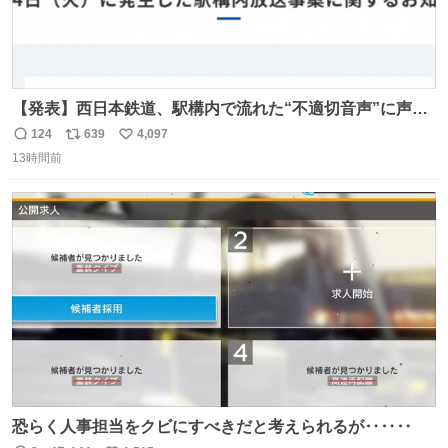
【発表】西日本鉄道、駅構内で流れた“不適切音声”に声明
「被害届も検討」 news.livedoor.com/article/detail… 4日
124
639
4,097
返
リ
い
に西鉄福岡（天神）駅および薬院駅で発生した駅構内放送
13時間前
信
ポ
い
事案について声明を公表した。「第三者によって駅構内放
数
ス
ね
送設備に外部から不正に音声が流された可能性も含めて確
ト
数
数
認を実施」と説明した。
恐らく人事担当をクビにすべきだと考えられるが‥‥‥