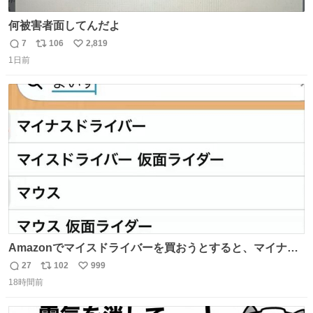
何被害者面してんだよ
7
106
2,819
返
リ
い
1日前
信
ポ
い
数
ス
ね
ト
数
数
Amazonでマイスドライバーを買おうとすると、マイナス
ドライバー先輩が出しゃばってくる
27
102
999
返
リ
い
18時間前
信
ポ
い
数
ス
ね