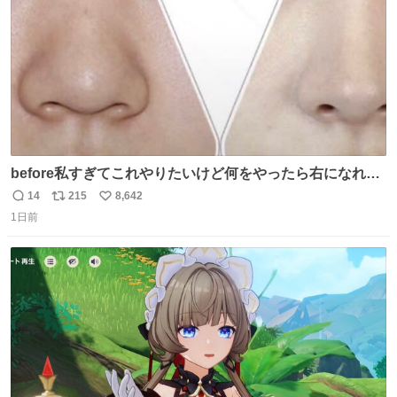
before私すぎてこれやりたいけど何をやったら右になれる
の
14
215
8,642
返
リ
い
1日前
信
ポ
い
数
ス
ね
ト
数
数