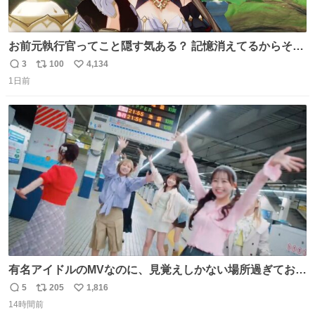
お前元執行官ってこと隠す気ある？ 記憶消えてるからそん
な考えに至らないだろうけどさ…
3
100
4,134
返
リ
い
1日前
信
ポ
い
数
ス
ね
ト
数
数
有名アイドルのMVなのに、見覚えしかない場所過ぎておも
ろいな
5
205
1,816
返
リ
い
14時間前
信
ポ
い