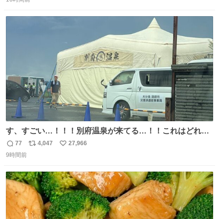
信
ポ
い
い。放っておくと永遠に髪撫でてきて作業進まない()
数
ス
ね
156cm40kg、年中日焼け止めとお友達の私より綺麗な手や
ト
数
数
めてもろて とか言う
す、すごい…！！！別府温泉が来てる…！！これはどれぐ
らい待つんだろう…
77
4,047
27,966
返
リ
い
9時間前
信
ポ
い
数
ス
ね
ト
数
数