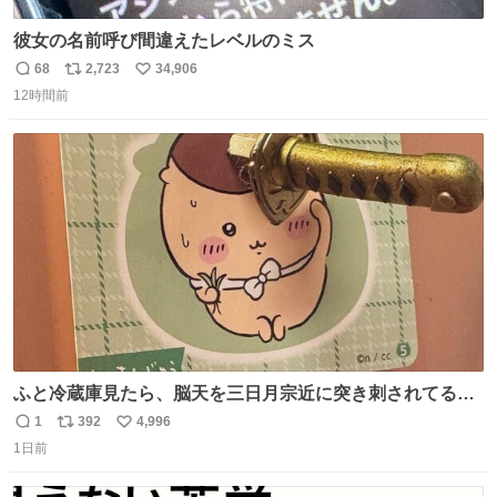
彼女の名前呼び間違えたレベルのミス
68
2,723
34,906
返
リ
い
12時間前
信
ポ
い
数
ス
ね
ト
数
数
ふと冷蔵庫見たら、脳天を三日月宗近に突き刺されてるく
りまんじゅうパイセンが
1
392
4,996
返
リ
い
1日前
信
ポ
い
数
ス
ね