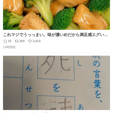
これマジでうっっまい。味が濃いめだから満足感エグいし
1週間で3キロ痩せた😭
10
200
2,414
返
リ
い
14時間前
信
ポ
い
数
ス
ね
ト
数
数