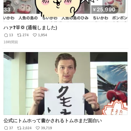
ハァ❓🐰💢 (通報しました)
13
274
1,954
返
リ
い
18時間前
信
ポ
い
数
ス
ね
ト
数
数
公式にトムホって書かされるトムホまだ面白い
37
2,024
39,719
返
リ
い