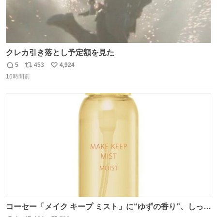
クレカ引き落とし予定額を見た
5
453
4,924
返
リ
い
16時間前
信
ポ
い
数
ス
ね
ト
数
数
コーセー「メイク キープ ミスト」に“ゆずの香り”、しっと