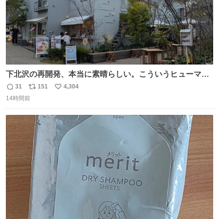
下北沢の再開発、本当に素晴らしい。こういうヒューマン
スケールの開発がいいんだよ。
31
151
4,304
返
リ
い
14時間前
信
ポ
い
数
ス
ね
ト
数
数