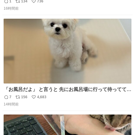
りツヤ肌叶う保湿タイプ - fashion-press.net/news/148945
1
134
736
返
リ
い
16時間前
信
ポ
い
数
ス
ね
ト
数
数
「お風呂だよ」 と言うと 先にお風呂場に行って待っててく
れる 賢いライス
7
156
4,683
返
リ
い
14時間前
信
ポ
い
数
ス
ね
ト
数
数