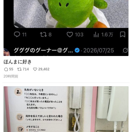
数
ほんまに好き
55
714
29,402
返
リ
い
20時間前
信
ポ
い
数
ス
ね
ト
数
数