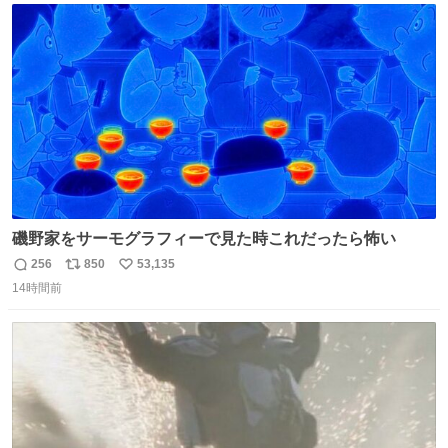
のだという。ネコ様は面倒な作業がお嫌いなようです。
ト
数
数
磯野家をサーモグラフィーで見た時これだったら怖い
256
850
53,135
返
リ
い
14時間前
信
ポ
い
数
ス
ね
ト
数
数