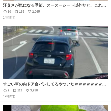
汗臭さが気になる季節、スースーシート以外だと、これが
とにかくスッキリする。2年くらい前に #生活は踊る で紹
10
135
2,065
返
リ
い
介したやつ。おじさんにもおばさんにもオススメだ。ドラ
14時間前
信
ポ
い
ストに売ってるぞ。ドライシャンプーって書いてあるけど
数
ス
ね
汗拭きシートみたいなもの。耳裏襟足首筋がんがん拭いて
ト
数
数
汗臭不安を解消。
すごい車の内ドア台パンしてるやついたｗｗｗｗｗｗｗｗ
ｗｗｗｗｗｗ
2
113
3,758
返
リ
い
19時間前
信
ポ
い
数
ス
ね
ト
数