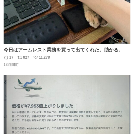
今日はアームレスト業務を買って出てくれた。助かる。
17
827
11,278
返
リ
い
13時間前
信
ポ
い
数
ス
ね
ト
数
数