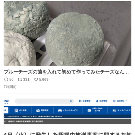
ト
数
数
ブルーチーズの菌を入れて初めて作ってみたチーズなんだ
けど 本能でちょっとヤバいと思っちゃう見た目だな
50
331
5,669
返
リ
い
7時間前
信
ポ
い
数
ス
ね
ト
数
数