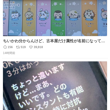
ちいかわ分からんけど、古本屋だけ属性が名前になってる
のはどういうこと？
156
519
39,918
返
リ
い
14時間前
信
ポ
い
数
ス
ね
ト
数
数