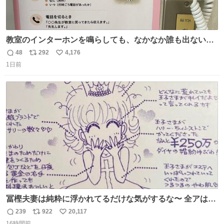
教室のインターホンを鳴らしても、なかなか誰も出ないこ
とがあります…。 もしかすると「電話の出方」に困ってい
48
292
4,176
返
リ
い
るのかもしれません。 そこで「何を話せばいいか」が見え
1日前
信
ポ
い
る手引きを用意して、安心して電話に出られるようにしま
数
ス
ね
す。 インターホンの応対も大切なコミュニケーションの学
ト
数
数
びです。
冨樫夫妻は純粋に浮かれてるだけな気がするな〜 全アはこ
こに自分の市場価値的なものを上乗せするので、 すっぴん
239
922
20,117
返
リ
い
＆寝起きのボサボサ頭でも「今日も可愛いね」が止まらな
16時間前