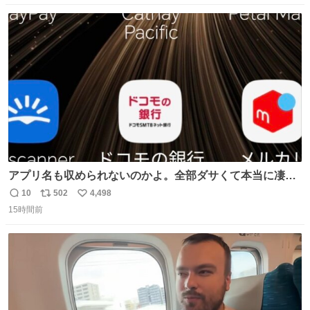
数
ス
ね
ト
数
数
アプリ名も収められないのかよ。全部ダサくて本当に凄
い。 https://t.co/LemyLGyVkR
10
502
4,498
返
リ
い
15時間前
信
ポ
い
数
ス
ね
ト
数
数