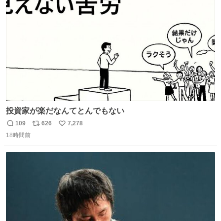
ト
数
数
投資家が楽だなんてとんでもない
109
626
7,278
返
リ
い
18時間前
信
ポ
い
数
ス
ね
ト
数
数