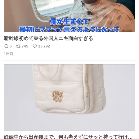
新幹線初めて乗る外国人ニキ面白すぎる
6
745
13,792
返
リ
い
1日前
信
ポ
い
数
ス
ね
ト
数
数
妊娠中から出産後まで、何も考えずにサッと持って行ける