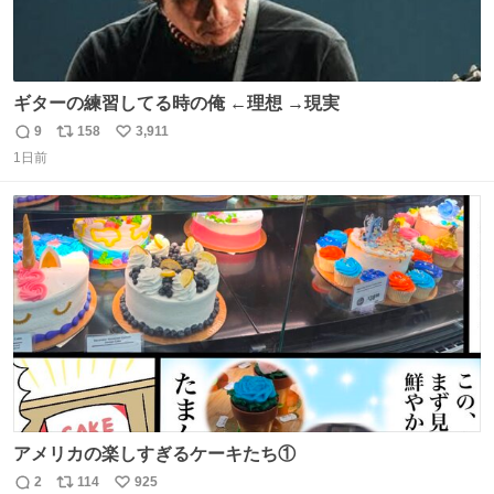
ギターの練習してる時の俺 ←理想 →現実
9
158
3,911
返
リ
い
1日前
信
ポ
い
数
ス
ね
ト
数
数
アメリカの楽しすぎるケーキたち①
2
114
925
返
リ
い