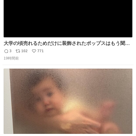
大学の頃売れるためだけに装飾されたポップスはもう聞き
たくなくてただひたすら音楽のすばらしさを感じられるよ
3
102
771
返
リ
い
うな曲を探してたんだけど 弦1本しかないギターでレゲエ
19時間前
信
ポ
い
ブルースを歌うおっさんが音楽の本来持つポテンシャルを
数
ス
ね
全開に引き出してて最高なんだよな 友達が段々ノリノリに
ト
数
数
なってきててよいw