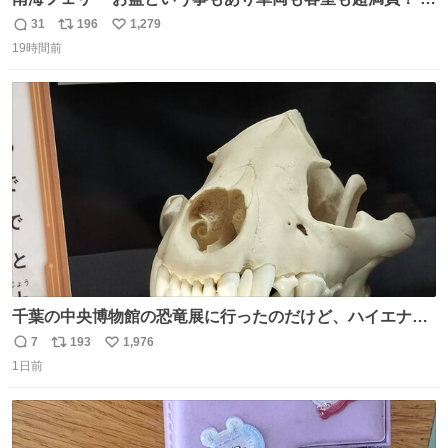
止になったらどうなるのコレ？
31
196
1,279
返
リ
い
19時間前
信
ポ
い
数
ス
ね
ト
数
数
千葉の中央博物館の恐竜展に行ったのだけど、ハイエナの
鼻の奥の構造が素敵すぎて張り付いてしまった
7
193
1,976
返
リ
い
1日前
信
ポ
い
数
ス
ね
ト
数
数