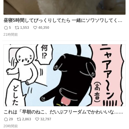
昼寝5時間してびっくりしてたら 一緒にソワソワしてくれ
た
5
1,553
40,350
返
リ
い
21時間前
信
ポ
い
数
ス
ね
ト
数
数
これは「早朝のねこ、だいぶフリーダムでかわいいな…」
の絵日記です🎐
29
2,863
32,797
返
リ
い
20時間前
信
ポ
い