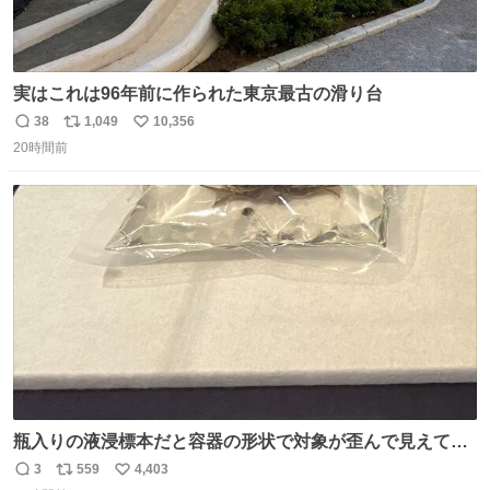
実はこれは96年前に作られた東京最古の滑り台
38
1,049
10,356
返
リ
い
20時間前
信
ポ
い
数
ス
ね
ト
数
数
瓶入りの液浸標本だと容器の形状で対象が歪んで見えてし
まうことから、なるべく歪みがない状態で観察しやすいよ
3
559
4,403
返
リ
い