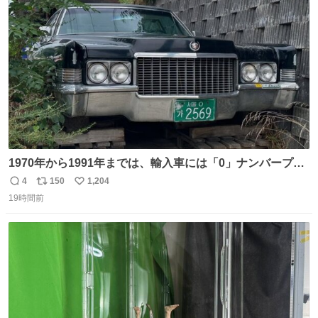
ト
数
数
1970年から1991年までは、輸入車には「0」ナンバープレ
ートが使用されていました。 その後、この制度は廃止さ
4
150
1,204
返
リ
い
れ、すべての「0」ナンバープレートは抹消・無効化され
19時間前
信
ポ
い
ました。 ところが最近、その「0」ナンバープレートを装
数
ス
ね
着した車両が発見されました。 今でも残っていること自体
ト
数
数
が奇跡です……。