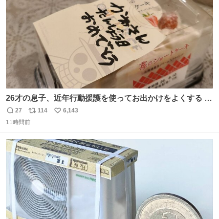
数
26才の息子、近年行動援護を使ってお出かけをよくする 親
との外出はもう嫌らしい。 中身は小学生位なのに小癪な😅
27
114
6,143
返
リ
い
昨日は夜のショッピングモールに行った 先に寝といてよ❗
11時間前
信
ポ
い
と何度も何度も言い残して。 起きたら冷蔵庫に… ああ、こ
数
ス
ね
れ買いに行ってくれたんだ…😭
ト
数
数