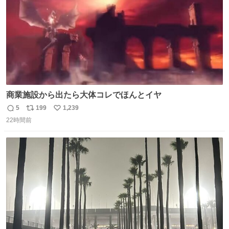
商業施設から出たら大体コレでほんとイヤ
5
199
1,239
返
リ
い
22時間前
信
ポ
い
数
ス
ね
ト
数
数