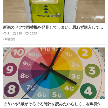
新潟のドフで両替機を発見してしまい、思わず購入してし
まい大阪に発送するイベントが発生
2
138
6,260
返
リ
い
21時間前
信
ポ
い
数
ス
ね
ト
数
数
そういや5歳がそろそろ時計を読みたいらしく、材料費600