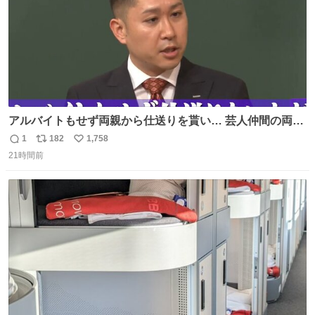
アルバイトもせず両親から仕送りを貰い… 芸人仲間の両親
のスネまでかじる!? ドンデコルテ銀次⚡️ 無料見逃し配信は
1
182
1,758
返
リ
い
こちらから ▶︎abema.go.link/gBLVb ◤しくじり先生
21時間前
信
ポ
い
ABEMAにて毎週最新話無料配信中◢ @10000nabe
数
ス
ね
@akmllube0617
ト
数
数