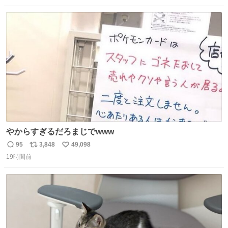
数
ス
ね
ト
数
数
やからすぎるだろまじでwww
95
3,848
49,098
返
リ
い
19時間前
信
ポ
い
数
ス
ね
ト
数
数