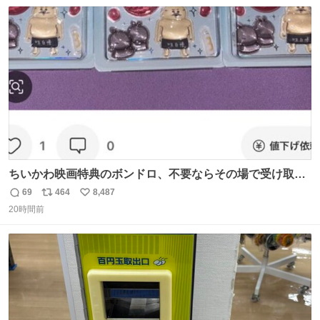
数
ス
ね
ト
数
数
ちいかわ映画特典のボンドロ、不要ならその場で受け取り
辞退すれば良いのに白々しい
69
464
8,487
返
リ
い
20時間前
信
ポ
い
数
ス
ね
ト
数
数