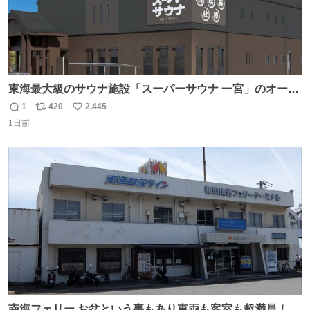
東海最大級のサウナ施設「スーパーサウナ 一宮」のオープ
ン日が2026年9月8日に決定‼️ 5種類の本格サウナや4種類の
1
420
2,445
返
リ
い
⽔⾵呂、約50名が同時に休息できる休憩スペースなど、男
1日前
信
ポ
い
性が求める設備を極限まで突き詰めた「サウナの理想郷」
数
ス
ね
😍😍😍 ⬇️詳細ページ⬇️ supersento.com/chubu/aichi/ic…
ト
数
数
南海フェリー お盆という事もあり車両も客室も超満員！ 廃