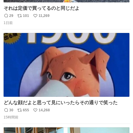
それは定価で買ってるのと同じだよ
29
101
11,269
返
リ
い
1日前
信
ポ
い
数
ス
ね
ト
数
数
どんな顔だよと思って見にいったらその通りで笑った
30
655
14,268
返
リ
い
15時間前
信
ポ
い
数
ス
ね
ト
数