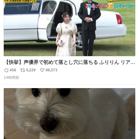
数
【快挙】声優界で初めて落とし穴に落ちる ふりりん リアク
ションが最高過ぎる🤣 #ドッキリGP #降幡愛
458
9,229
98,573
返
リ
い
14時間前
信
ポ
い
数
ス
ね
ト
数
数