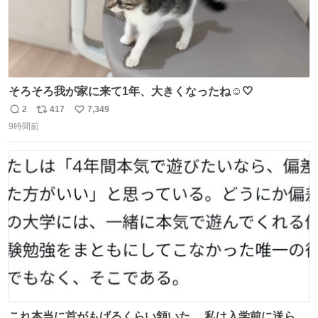
そろそろ我が家に来て1年、大きくなったね☺️🤍
2
417
7,349
返
リ
い
9時間前
信
ポ
い
数
ス
ね
ト
数
数
これ本当に首がもげるくらい頷いた。 私は入学前に送られ