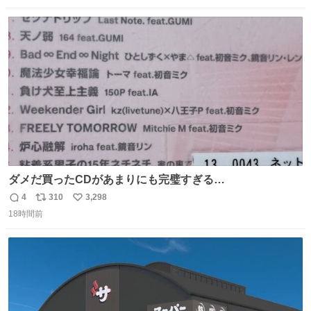
数
ス
ね
ト
数
数
ダメだ買ったCDがあまりにも完璧すぎる…
4
310
3,298
返
リ
い
18時間前
信
ポ
い
数
ス
ね
ト
数
数