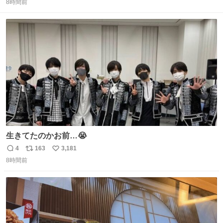
か？って思ったら放火らしいし隣のトラックも一部燃えた
8時間前
信
ポ
い
みたい。 それも胸糞だけど、単なる火災扱いで放火に切り
数
ス
ね
変わらないから犯人野放しらしい。
ト
数
数
生きてたのかお前…😭
4
163
3,181
返
リ
い
8時間前
信
ポ
い
数
ス
ね
ト
数
数