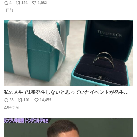
円で作れる知育時計作ってみた！ めっちゃ簡単！ ありがと
4
151
1,682
返
リ
い
う先人！
1日前
信
ポ
い
数
ス
ね
ト
数
数
私の人生で1番発生しないと思っていたイベントが発生し
ました
35
101
14,455
返
リ
い
20時間前
信
ポ
い
数
ス
ね
ト
数
数