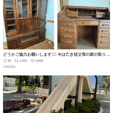
数
どうかご協力お願いします🙇‍♂️ 今は亡き祖父母の家の取り壊
しが決まり、どうしても処分して欲しくない食器棚と机の
65
1,953
4,068
返
リ
い
引き取り手を探しております この2つは私の祖母が当初一
19時間前
信
ポ
い
目惚れで購入したもので、祖母はc型肝炎で58歳という若
数
ス
ね
さで亡くなりましたが、この家具達をとても大切にしてお
ト
数
数
りました 続く↓