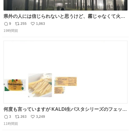
県外の人には信じられないと思うけど、霧じゃなくて火山
灰です🌋 #桜島
9
255
1,063
返
リ
い
19時間前
信
ポ
い
数
ス
ね
ト
数
数
何度も言っていますが KALDI生パスタシリーズのフェット
チーネは 真剣(ガチ)で美味いぞ
3
263
3,249
返
リ
い
11時間前
信
ポ
い