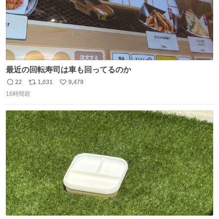
最近の回転寿司は車も回ってるのか
22
1,031
9,479
返
リ
い
16時間前
信
ポ
い
数
ス
ね
ト
数
数