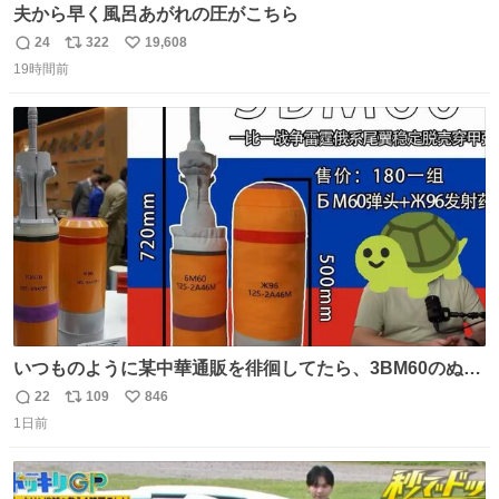
夫から早く風呂あがれの圧がこちら
24
322
19,608
返
リ
い
19時間前
信
ポ
い
数
ス
ね
ト
数
数
いつものように某中華通販を徘徊してたら、3BM60のぬい
ぐるみを発見してしまった…。
22
109
846
返
リ
い
1日前
信
ポ
い
数
ス
ね
ト
数