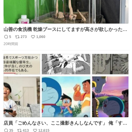
山善の食洗機 乾燥ブースにしてますが高さが欲しかったの
でコレクションケースを置くだけのツルセコ改造 扉が手前
5
273
1,060
返
リ
い
に開き天井の温度もしっかり上がるのでかなり使いやすく
20時間前
信
ポ
い
なりました😎
数
ス
ね
ト
数
数
店員「ごめんなさい、ここ撮影きんしなんです」 俺「すみ
ません！すぐ消します」 店員「念のためフォルダから消し
35
413
12,615