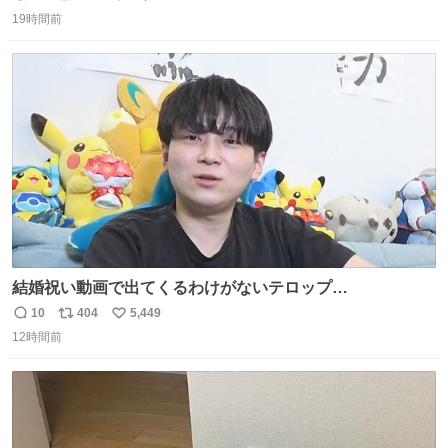
返
リ
い
てるところ見せて頂けますか？」 俺「はい…」
19時間前
信
ポ
い
数
ス
ね
ト
数
数
結婚祝い動画で出てくるわけがないテロップ
youtu.be/4pJ7U22AYtw
10
404
5,449
返
リ
い
12時間前
信
ポ
い
数
ス
ね
ト
数
数