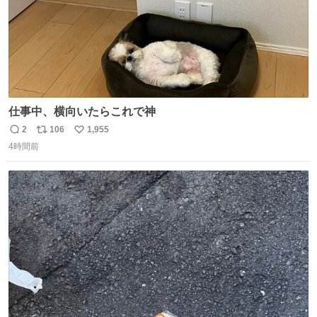
仕事中、横向いたらこれで神
2
106
1,955
返
リ
い
4時間前
信
ポ
い
数
ス
ね
ト
数
数