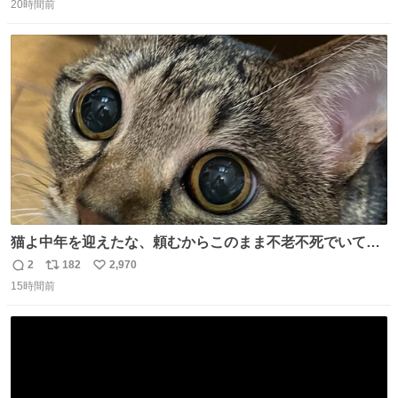
うにこのような形で保存していると前に科博の先生から教
20時間前
信
ポ
い
えてもらった #国立科学博物館
数
ス
ね
ト
数
数
猫よ中年を迎えたな、頼むからこのまま不老不死でいてく
れ…と願ってから、いや人間の家族が死に絶えて猫だけこ
2
182
2,970
返
リ
い
の世に置いていくなんてひどいことはできない…と思って
15時間前
信
ポ
い
から、猫のこの可愛さと愛嬌なら未来永劫ほかの人間に可
数
ス
ね
愛がられて困ることもなかろうなと思ったのでやっぱり猫
ト
数
数
よ不老不死でいてくれ