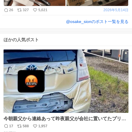
26
327
5,021
2026年5月14日
@
osake_sion
のポスト一覧を見る
ほかの人気ポスト
今朝親父から連絡あって昨夜親父が会社に置いてたプリウ
スが燃えたらしく、距離と経年でバッテリーイカれてた
17
588
1,957
返
リ
い