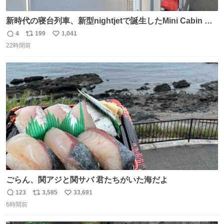
新時代の寝台列車、新型nightjetで誕生したMini Cabin ま
さに走るカプセルホテルといった感じで、一人旅で利用す
4
199
1,041
返
リ
い
るのにはちょうどいい設備。 他の人も言ってましたが、サ
22時間前
信
ポ
い
ンライズの後継に欲しい…
数
ス
ね
ト
数
数
ごらん、関アジと関サバ 君たちがいた海だよ
123
3,585
33,691
返
リ
い
6時間前
信
ポ
い
数
ス
ね