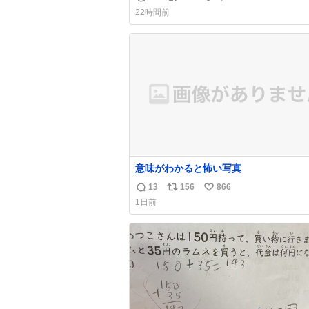
返
リ
い
22時間前
信
ポ
い
数
ス
ね
ト
数
数
意味がわかると怖い写真
13
156
866
返
リ
い
1日前
信
ポ
い
数
ス
ね
ト
数
数