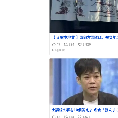
【 ＃熊本地震 】西部方面隊は、被災地
浴支援を継続して実施しています。 厳
47
724
3,820
返
リ
い
暑が続く中、皆様に少しでも心身を休め
16時間前
ただけるよう、利用前後には丁寧な清掃
信
ポ
い
生管理も隊員たちが心を込めて行ってい
数
ス
ね
す。
ト
数
数
土讃線の駅を10個答えよ 名倉「ほんまごめ
ん、」 ↑正解（御免駅）
12
114
1,571