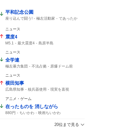
平和記念公園
座り込んで闘う!
極左活動家
であったか
哀悼の誠
広島県警
小泉防衛大臣
広島市民
ニュース
震度4
M5.1
最大震度4
島原半島
熊本県天草・芦北地方
M4.9
筑後地方
ニュース
震度3
地震情報
津波の心配はありません
M4.8
緊急地震速報
59分
鹿児島県
全学連
極左暴力集団
不法占拠
原爆ドーム前
原爆ドーム
八つ当たり
ドーム前
ドーム
ニュース
横田知事
広島県知事
核兵器使用
現実を直視
後継指名
PCR検査
アニメ・ゲーム
在ったものを 消しながら
880円
ちいかわ
映画ちいかわ
20位まで見る