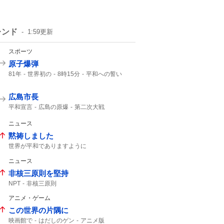
レンド
1:59
更新
スポーツ
原子爆弾
81年
世界初の
8時15分
平和への誓い
午前8時15分
8月6日 広島
ご冥福をお祈り
広島市長
平和宣言
広島の原爆
第二次大戦
日本国憲法
口を揃えて
誰1人
2000年
NHK
ニュース
黙祷しました
世界が平和でありますように
平和でありますように
ニュース
非核三原則を堅持
NPT
非核三原則
アニメ・ゲーム
この世界の片隅に
映画館で
はだしのゲン
アニメ版