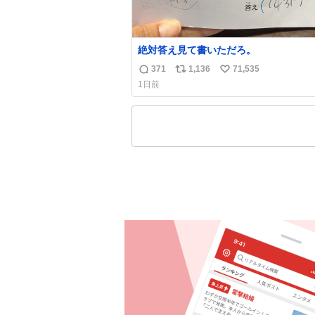
絶対答え見て書いただろ。
371
1,136
71,535
返
リ
い
1日前
信
ポ
い
数
ス
ね
ト
数
数