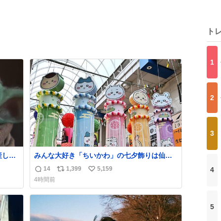
ト
1
2
3
産しま
みんな大好き「ちいかわ」の七夕飾りは仙台
した
駅側からアーケードに入ってすぐの場所に設
14
1,399
5,159
4
返
リ
い
置されてました！ 浴衣姿のちいかわ・ハチワ
4時間前
レ・うさぎ・モモンガ・くりまんじゅうが風
信
ポ
い
になびいてます🎋
数
ス
ね
ト
数
5
数