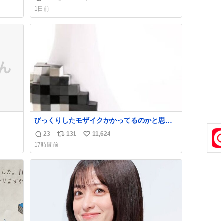
返
リ
い
け呼んで下さい😰 保険にロードサービス付い
1日前
てて金銭負担も無いんですから これで走る
信
ポ
い
と、壊さなくていい所まで壊しちゃいますか
数
ス
ね
ら 実際、外装ダメージ、ABSセンサ断線、ブ
ト
数
レーキホースも傷入っちゃってます…
数
びっくりしたモザイクかかってるのかと思っ
た
23
131
11,624
返
リ
い
17時間前
信
ポ
い
数
ス
ね
ト
数
数