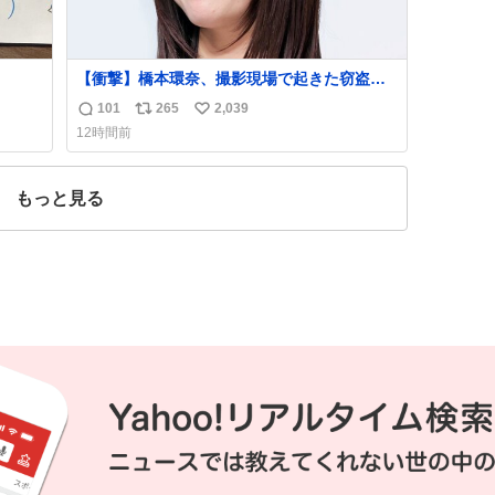
【衝撃】橋本環奈、撮影現場で起きた窃盗事
件を明かす「警察が来てました」
101
265
2,039
返
リ
い
news.livedoor.com/article/detail… 橋本は
12時間前
「撮影現場で照明さんのケーブルが盗まれ
信
ポ
い
て…。廃工場とかで撮影してたんですけど。
数
ス
ね
警察が来てました」と述懐。専門家も「銅の
ト
数
もっと見る
価値が上がってるんですよね…」と反応し
数
た。