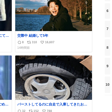
6
7
にて入
交際中 結婚して5年
しい猛
8
310
16,607
返
リ
い
てい
8
14時間前
や衛
信
ポ
い
ま
数
ス
ね
ト
数
数
9
10
バーストしてるのに自走で入庫してきたお客
さん バーストしたならその場で動かないで助
32
152
788