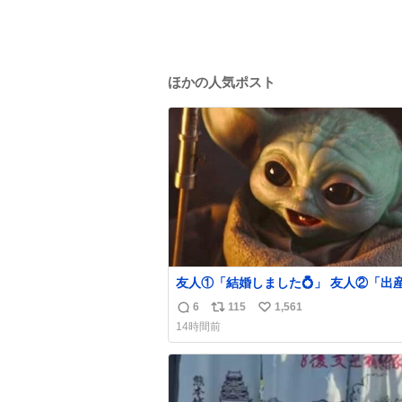
ほかの人気ポスト
友人①「結婚しました💍」 友人②「出
した👼🏻」 友人③「マイホーム建てま
6
115
1,561
返
リ
い
🏡」 私「パトゥ」
14時間前
信
ポ
い
数
ス
ね
ト
数
数