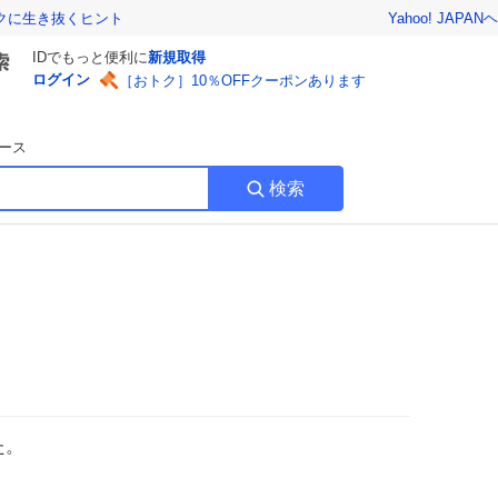
Yahoo! JAPAN
ヘ
トクに生き抜くヒント
IDでもっと便利に
新規取得
ログイン
［おトク］10％OFFクーポンあります
ース
検索
た。