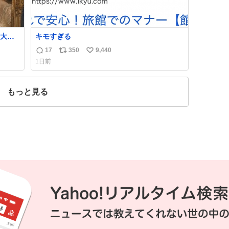
大量
キモすぎる
てい
17
350
9,440
返
リ
い
同じ
1日前
習慣
信
ポ
い
数
ス
ね
、そ
ト
数
もっと見る
数