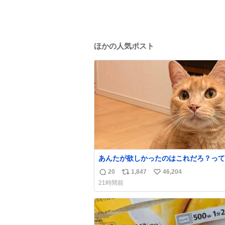
ほかの人気ポスト
あんたが欲しかったのはこれだろ？って
て押してくれた手形がコチラ
20
1,847
46,204
返
リ
い
21時間前
信
ポ
い
数
ス
ね
ト
数
数