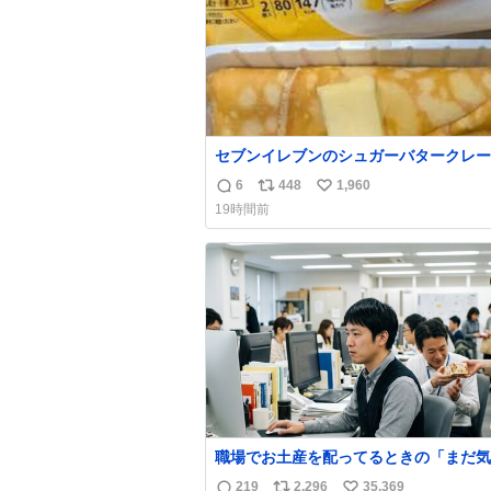
セブンイレブンのシュガーバタークレー
えんがわの寿司を探している人へ！ シ
6
448
1,960
返
リ
い
バタークレープは目黒、品川、蒲田、渋
19時間前
川崎、横浜、鶴見、九州の一部エリア限
信
ポ
い
品で8月5日に発注が終了したため店舗
数
ス
ね
てあるところ少ないですが見つけたら即
ト
数
です🤩❣️
数
職場でお土産を配ってるときの「まだ気
てませんよ」的な演技が毎回シンドい。
219
2,296
35,369