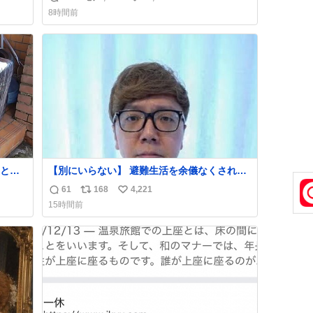
返
リ
い
8時間前
信
ポ
い
数
ス
ね
ト
数
数
とい
【別にいらない】 避難生活を余儀なくされて
が邪
いる子どもたちのためにヒカキンボックス
61
168
4,221
返
リ
い
1000個を寄付させていただきました
15時間前
信
ポ
い
数
ス
ね
ト
数
数