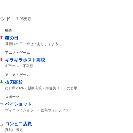
レンド
7:06
更新
動物
猫の日
世界猫の日
幸せでありますように
猫の鳴き声
アニメ・ゲーム
ギラギラホスト高校
ギラホス
不破湊
アニメ・ゲーム
抜刀高校
にじ甲2026
麒麟高校
宇佐美リト
にじ甲
スポーツ
ペイショット
ヴィニペイショット
徳島ヴォルティス
ティラパット
北海道コンサドーレ札幌
ヴォルティス
コンサドーレ
コンビニ店員
コンサドーレ札幌
コンサ
ヴィニ
シュート
真剣に考え