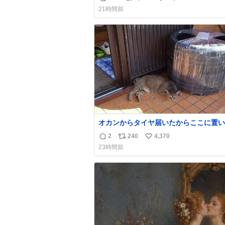
返
リ
い
21時間前
信
ポ
い
数
ス
ね
ト
数
数
オカンからタイヤ届いたからここに置い
たって写真送られてきたけど明らかに猫
2
240
4,370
返
リ
い
魔くさそうな顔してて草
23時間前
信
ポ
い
数
ス
ね
ト
数
数