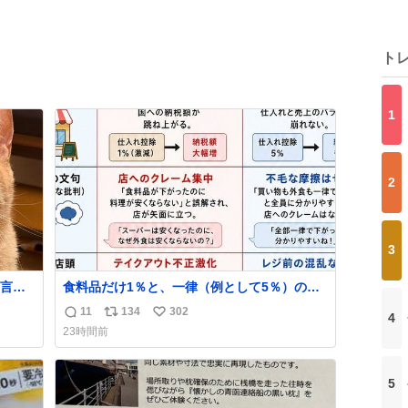
ト
1
2
3
言っ
食料品だけ1％と、一律（例として5％）の比
較表を作ってみました。 参考になるかと思い
11
134
302
4
返
リ
い
ます。
23時間前
信
ポ
い
数
ス
ね
ト
数
5
数