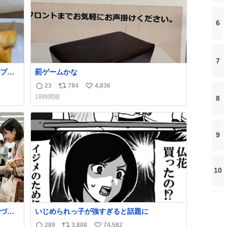
6
7
プと
罰ゲームかな
ュガー
23
784
4,836
返
リ
い
谷、
18時間前
8
定商
信
ポ
い
に置い
数
ス
ね
買い
ト
数
数
9
10
づい
いじめられっ子が強すぎると話題に
289
3,888
74,582