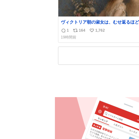
ヴィクトリア朝の淑女は、むせ返るほど
の香水を身につけるものではないとされ
1
164
1,762
返
リ
い
た。それでも香水は、髪や肌の手入れと
19時間前
くらい、ヴィクトリア朝の女性達の美容
信
ポ
い
に欠かせないものだった。 当時の香水は、現
数
ス
ね
在私たちが知る香水よりも単純な組成で
ト
数
の大部分は薔薇、菫、ベルガモット、
数