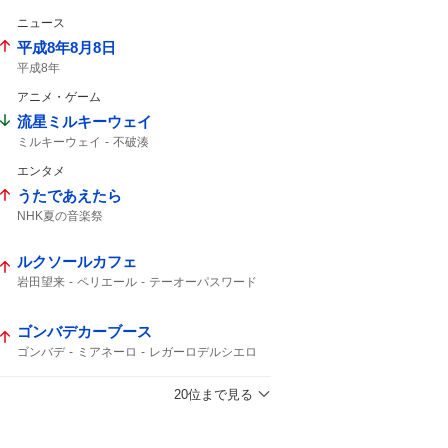
ニュース
平成8年8月8日
平成8年
アニメ・ゲーム
流星ミルキーウェイ
ミルキーウェイ
不破湊
エンタメ
うたであえたら
NHK夏の音楽祭
ルクソールカフェ
岩田望来
ペリエール
テーオーパスワード
ナチュラルライズ
ウェイワードアクト
オメガギネス
レヴォントゥレット
ゴンバデカーブース
ヒルノハンブルク
ヴァルツァーシャル
エルムS
札幌11
アクションプラン
ゴンバデ
ミアネーロ
レガーロデルシエロ
シンハナーダ
ジュンブロッサム
ディマイザキッド
レイニング
ヴォンフレ
20位まで見る
新潟7
関越ステークス
ドラゴンヘッド
三浦皇成
ヤマニンサンパ
アンリーロード