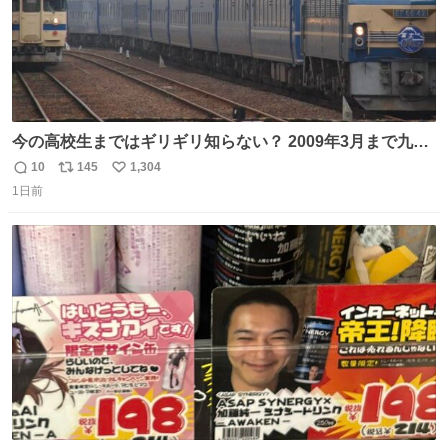
今の高校生まではギリギリ知らない？ 2009年3月まで九州
に寝台特急が走っていたことを
10
145
1,304
返
リ
い
1日前
信
ポ
い
数
ス
ね
ト
数
数