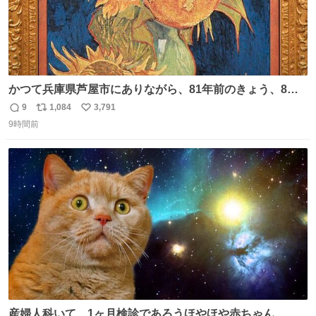
かつて兵庫県芦屋市にありながら、81年前のきょう、8月6
日の阪神大空襲の折に残念ながら焼失した、 #ゴッホ の幻
9
1,084
3,791
返
リ
い
の「 #ヒマワリ 」。 当館は、東京都にある武者小路実篤記
9時間前
信
ポ
い
念館にご協力いただき、当時発行されたカラー印刷画集よ
数
ス
ね
り陶板で原寸大に再現し、2014年より展示しています。 #
ト
数
数
大塚国際美術館
産婦人科いて、1ヶ月検診であろうほやほや赤ちゃん👩‍🍼