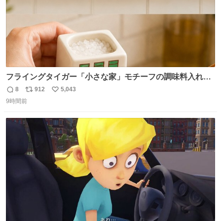
フライングタイガー「小さな家」モチーフの調味料入れ、
並べれば“デンマークの街並み”に ピンク・グリーン・テラ
8
912
5,043
返
リ
い
コッタの全9種 - fashion-press.net/news/149552
9時間前
信
ポ
い
数
ス
ね
ト
数
数