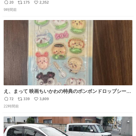
で満足感エグいから一生食べてる😭
20
175
2,352
返
リ
い
9時間前
信
ポ
い
数
ス
ね
ト
数
数
え、まって 映画ちいかわの特典のボンボンドロップシール
もうメルカリにでてるやん #ちいかわ
72
339
3,809
返
リ
い
22時間前
信
ポ
い
数
ス
ね
ト
数
数