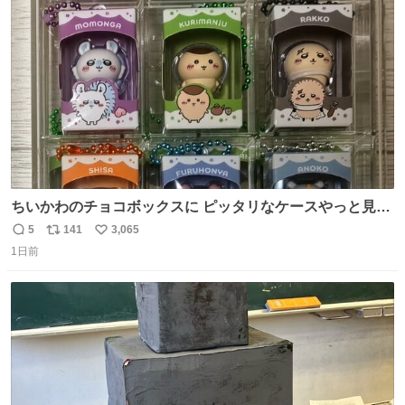
ト
数
数
ちいかわのチョコボックスに ピッタリなケースやっと見つ
かった😭
5
141
3,065
返
リ
い
1日前
信
ポ
い
数
ス
ね
ト
数
数