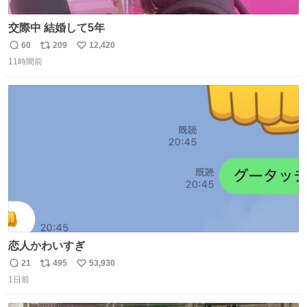
交際中 結婚して5年
60
209
12,420
返
リ
い
11時間前
信
ポ
い
数
ス
ね
ト
数
数
恋人かわいすぎ
21
495
53,930
返
リ
い
1日前
信
ポ
い
数
ス
ね