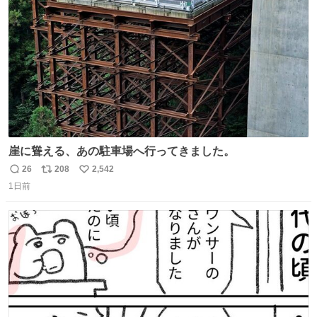
数
崖に聳える、あの駐車場へ行ってきました。
26
208
2,542
返
リ
い
1日前
信
ポ
い
数
ス
ね
ト
数
数