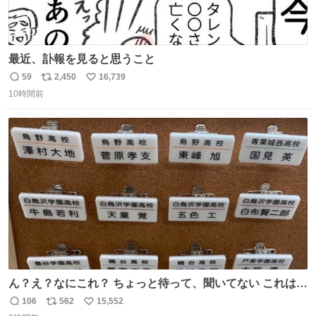
最近、訃報を見ると思うこと
59
2,450
16,739
返
リ
い
10時間前
信
ポ
い
数
ス
ね
ト
数
数
ん？え？なにこれ？ ちょっと待って、聞いてない これは販
売されているのもですか？
106
562
15,552
返
リ
い