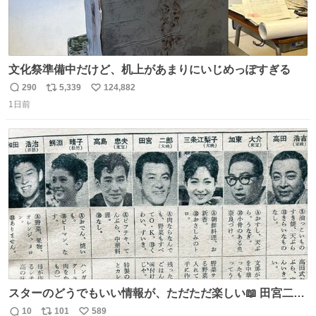
文化祭準備中だけど、机上があまりにいじめっぽすぎる
290
5,339
124,882
返
リ
い
1日前
信
ポ
い
数
ス
ね
ト
数
数
スターのどうでもいい情報が、ただただ楽しい📖 田宮二郎
の「食べものについてのおもしろい話」がほんとにおもし
10
101
589