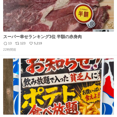
スーパー幸せランキング3位 半額の赤身肉
13
123
5,219
返
リ
い
22時間前
信
ポ
い
数
ス
ね
ト
数
数