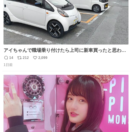
アイちゃんで職場乗り付けたら上司に新車買ったと思われ
たの嬉しすぎる。 20年落ちの車もやりようによっては新車
14
212
2,099
返
リ
い
っぽく見えるってことよ。 令和の車の横に並べても違和感
1日前
信
ポ
い
ない平成18年式です。
数
ス
ね
ト
数
数