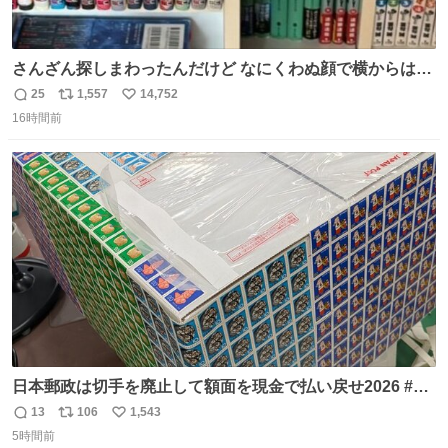
さんざん探しまわったんだけど なにくわぬ顔で横からはえ
てた
25
1,557
14,752
返
リ
い
16時間前
信
ポ
い
数
ス
ね
ト
数
数
日本郵政は切手を廃止して額面を現金で払い戻せ2026 #日
本郵政 @JapanPostHD_PR
13
106
1,543
返
リ
い
5時間前
信
ポ
い