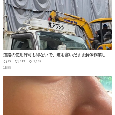
数
道路の使用許可も得ないで、道を塞いだまま解体作業して
る。 写真を撮ろうとしたら「勝手に写真撮るな馬鹿野郎」
22
419
1,162
返
リ
い
と罵倒されるなど。
1日前
信
ポ
い
数
ス
ね
ト
数
数