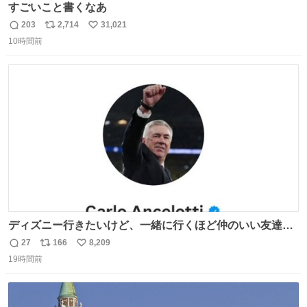
すごいこと書くなあ
203
2,714
31,021
返
リ
い
10時間前
信
ポ
い
数
ス
ね
ト
数
数
ディズニー行きたいけど、一緒に行くほど仲のいい友達が
居ない… ほんでこれ
27
166
8,209
返
リ
い
19時間前
信
ポ
い
数
ス
ね
ト
数
数