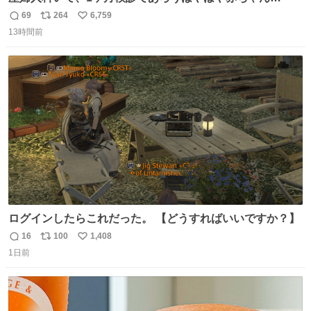
と推定2,3歳の女の子👧🏻をワンオペで連れてるママがいる
69
264
6,759
返
リ
い
のだけども 女の子ずっとママの側から離れない…⁉️ 手を繋
13時間前
信
ポ
い
がなくてもうろちょろしないしママが歩いたらピクミンみ
数
ス
ね
たいにﾄﾃﾄﾃついてってるし逃走しないし脱走しないし逃げ
ト
数
数
ないし走ら文字数
ログインしたらこれだった。 【どうすればいいですか？】
16
100
1,408
返
リ
い
1日前
信
ポ
い
数
ス
ね
ト
数
数