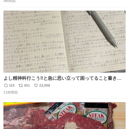
9時間前
信
ポ
い
数
ス
ね
ト
数
数
よし精神科行こう‼️と急に思い立って困ってること書き出
してたらペン止まらなくなってすごい勢いで埋まってワロ
115
451
22,008
返
リ
い
タ
21時間前
信
ポ
い
数
ス
ね
ト
数
数