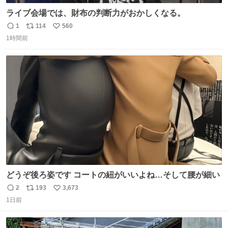
ライブ会場では、財布の判断力がおかしくなる。
1
114
560
返
リ
い
1時間前
信
ポ
い
数
ス
ね
ト
数
数
どうぞ後ろ姿です コートの紐がいいよね…そして腰が細い
2
193
3,673
返
リ
い
1日前
信
ポ
い
数
ス
ね
ト
数