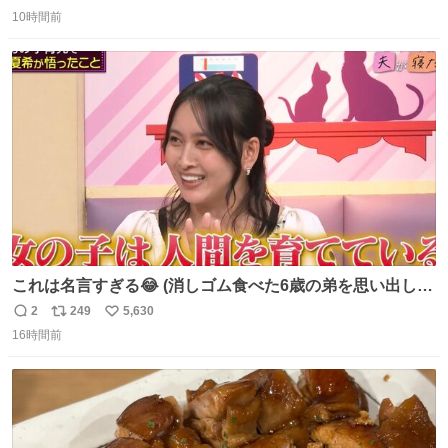
返
リ
い
全部駅前にある
10時間前
信
ポ
い
数
ス
ね
ト
数
数
これは名言すぎる😂 (消しゴム食べた6歳の弟を思い出しな
がら)
2
249
5,630
返
リ
い
16時間前
信
ポ
い
数
ス
ね
ト
数
数