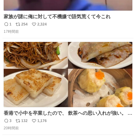
家族が謎に俺に対して不機嫌で語気荒くて今これ
1
254
2,324
返
リ
い
17時間前
信
ポ
い
数
ス
ね
ト
数
数
香港で小中を卒業したので、 飲茶への思い入れが強い。 常
に現地の味を探している。 横浜中華街まで行き、店を厳選
3
132
1,176
返
リ
い
すれば流石に出会えるけど、もっと近場で気軽に行ける店
20時間前
信
ポ
い
はないか。 代々木にあった。 多少違うかなというのもあっ