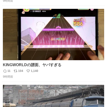
9時間前
信
ポ
い
数
ス
ね
ト
数
数
KINGWORLDの譜面、ヤバすぎる
11
104
1,140
返
リ
い
9時間前
信
ポ
い
数
ス
ね
ト
数
数