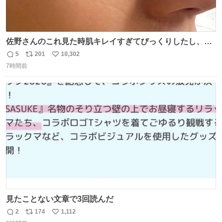
佐野さんのこれ見た時肌キレイすぎてびっくりしたし、や
はりアイドルって体型･肌管理すごすぎる
5
201
10,302
返
リ
い
7時間前
信
ポ
い
数
ス
ね
ト
数
数
見たことない文章で3回読んだ
2
174
1,112
返
リ
い