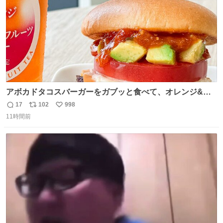
アボカドタコスバーガーをガブッと食べて、オレンジ&パ
ッションフルーツティーをグビッと飲んで、またアボカド
17
102
998
返
リ
い
タコスバーガーをガブッと食べて、またオレンジ＆パッシ
11時間前
信
ポ
い
ョンフルーツティーをグビッと飲んで…🍔🍹
数
ス
ね
ト
数
数