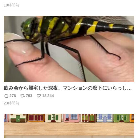
返
リ
い
ろい。 こういう何気ないネタが読めるのも昭和本の醍醐
10時間前
信
ポ
い
味。
数
ス
ね
ト
数
数
飲み会から帰宅した深夜、マンションの廊下にいらっしゃ
ったオニヤンマ様 まさかこんな都会でお会いできるなんて
278
793
18,244
返
リ
い
思っておらず大興奮しております かっこよすぎる 指を差し
23時間前
信
ポ
い
伸べると乗ってきてくれたのでひとまず一緒に帰宅しまし
数
ス
ね
たが、飛ばないということは弱っていらっしゃるのでしょ
ト
数
数
うか…素敵すぎる