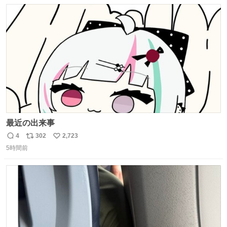
数
ス
ね
たけど、 総合的には満足。
ト
数
数
最近の出来事
4
302
2,723
返
リ
い
5時間前
信
ポ
い
数
ス
ね
ト
数
数