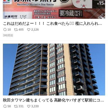
これはだめだよー！！！ これ食べたら🧜‍♀️ 檻に入れられ
て、なんかずうっと暗いとこだよ、、 #トラウマ
10
405
2,126
返
リ
い
3時間前
信
ポ
い
数
ス
ね
ト
数
数
秋田タワマン建ちまくってる 高齢化ヤバすぎて駅前にコン
パクトシティつくって高齢者を住ませる考えらしい 病院も
58
331
3,330