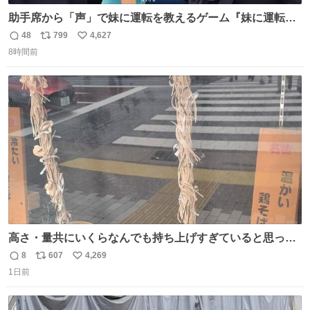
助手席から「声」で妹に運転を教えるゲーム『妹に運転を
教える』の最新映像が公開。危険だらけの道路で生き残れ
48
799
4,627
返
リ
い
るか news.denfaminicogamer.jp/news/260806s プレイヤ
8時間前
信
ポ
い
ーの声を聞いて反応する妹に、直接“口頭”で指示を出して
数
ス
ね
いく。妹のハンドリングには不安が残るが、事故を起こせ
ト
数
数
ば大爆発
高さ・量共にいくらなんでも持ち上げすぎていると思って
撮影した写真
8
607
4,269
返
リ
い
1日前
信
ポ
い
数
ス
ね
ト
数