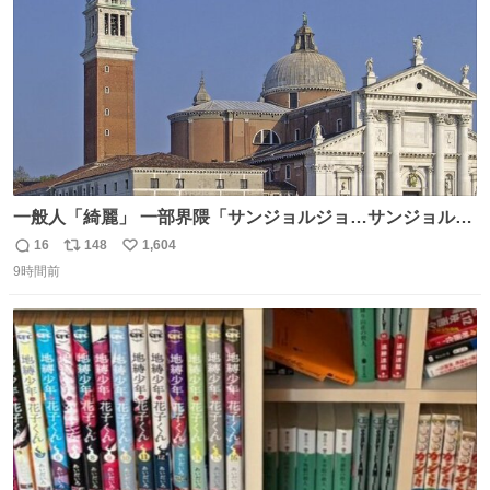
一般人「綺麗」 一部界隈「サンジョルジョ…サンジョルジ
ョマ…ジョルノジョバァーナ！！』
16
148
1,604
返
リ
い
9時間前
信
ポ
い
数
ス
ね
ト
数
数