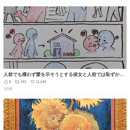
数
ス
ね
ト
数
数
人前でも構わず愛を示そうとする彼女と人前では恥ずかし
いけど彼女を死ぬほど愛している彼氏 同士いませんか✋️
9
763
11,245
返
リ
い
1日前
信
ポ
い
数
ス
ね
ト
数
数