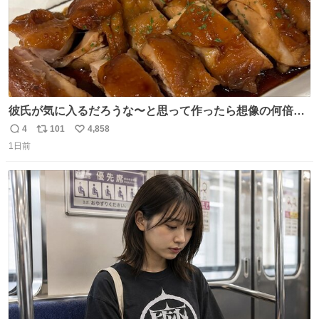
彼氏が気に入るだろうな〜と思って作ったら想像の何倍も
美味しい美味しい言ってくれて嬉しい
4
101
4,858
返
リ
い
1日前
信
ポ
い
数
ス
ね
ト
数
数