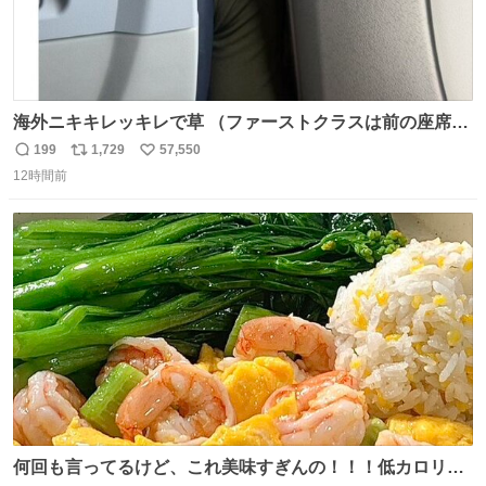
海外ニキキレッキレで草 （ファーストクラスは前の座席で
あるため）
199
1,729
57,550
返
リ
い
12時間前
信
ポ
い
数
ス
ね
ト
数
数
何回も言ってるけど、これ美味すぎんの！！！低カロリー