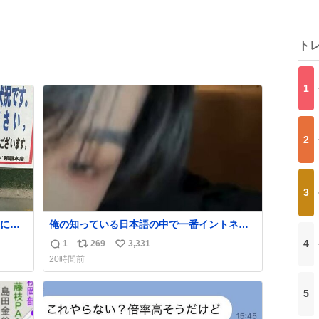
ト
1
2
3
に持
俺の知っている日本語の中で一番イントネー
かすぎ
ションが可愛い
4
1
269
3,331
返
リ
い
20時間前
信
ポ
い
数
ス
ね
5
ト
数
数