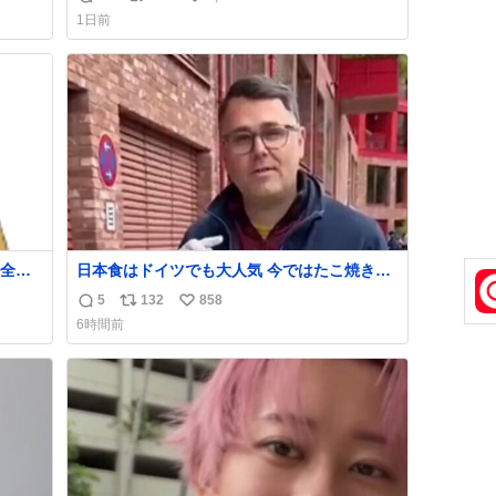
返
リ
い
わせだもん՞ o̴̶̷̥ ̫ o̴̶̷̥ ՞
1日前
信
ポ
い
数
ス
ね
ト
数
数
全く
日本食はドイツでも大人気 今ではたこ焼きも
入手可能ですが、🥑や🌽、ウィンナーや枝豆
5
132
858
返
リ
い
などが入っているオリジナルたこ焼きへと進
6時間前
化 大使館の広報課長ハインリッヒは、日本で
信
ポ
い
たこ焼きに心奪われ、ベルリンにいたときに
数
ス
ね
は出店で焼いてました👏（ええ笑顔や） #た
ト
数
こ焼きの日
数