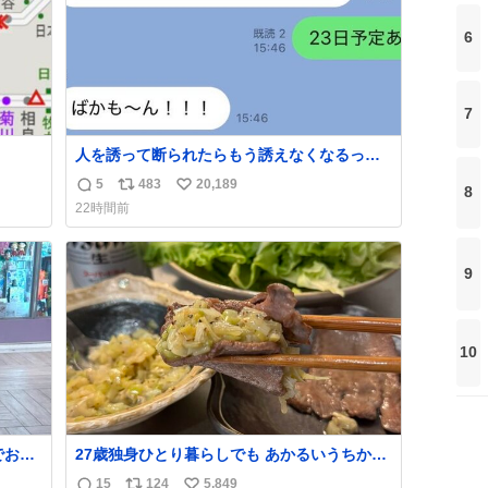
6
7
人を誘って断られたらもう誘えなくなるって
人、これ見て元気出してほしい
5
483
20,189
8
返
リ
い
22時間前
信
ポ
い
数
ス
ね
ト
数
9
数
10
27歳独身ひとり暮らしでも あかるいうちから
呑みながらキッチンでひとり焼肉できてしあ
15
124
5,849