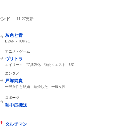
レンド
11:27
更新
灰色と青
EVAN
TOKYO
アニメ・ゲーム
ヴリトラ
エイリーク
宝具強化
強化クエスト
UC
インドラ
11th
エンタメ
戸塚純貴
一般女性と結婚
結婚した
一般女性
スポーツ
熱中症搬送
タル子マン