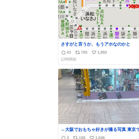
さすがと言うか、もうアホなのかと
43
705
1,992
返
リ
い
12時間前
信
ポ
い
数
ス
ね
ト
数
数
←大阪でおもちゃ好きが撮る写真 東京でおも
ちゃ好きが撮る写真→
3
108
1,046