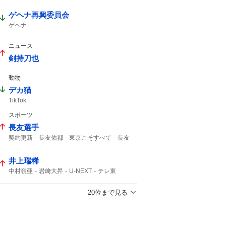
ゲヘナ再興委員会
ゲヘナ
ニュース
剣持刀也
動物
デカ猫
TikTok
スポーツ
長友選手
契約更新
長友佑都
東京こそすべて
長友
井上瑞稀
中村嶺亜
岩﨑大昇
U-NEXT
テレ東
KEY TO LIT
20位まで見る