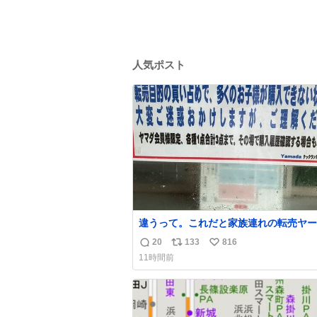
人気ポスト
違うって。これだと家族連れの転売ヤー
ってかれるだけ。 ポケカと同じで浅は
20
133
816
返
リ
い
る💦
11時間前
信
ポ
い
数
ス
ね
ト
数
数