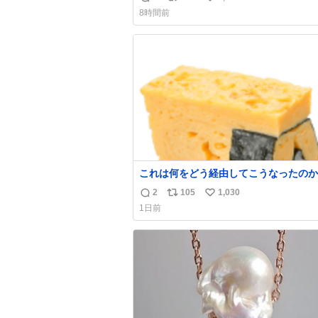
返
リ
い
8時間前
信
ポ
い
数
ス
ね
ト
数
数
これは何をどう経由してこうなったのか
わからない構造のすしざんまいの玉子
2
105
1,030
返
リ
い
1日前
信
ポ
い
数
ス
ね
ト
数
数