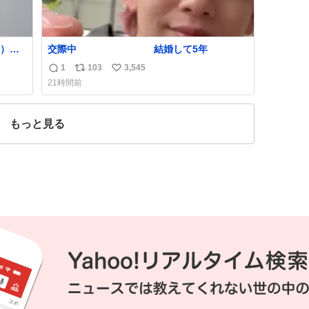
）を
交際中 結婚して5年
てて
1
103
3,545
返
リ
い
俊文さん
21時間前
信
ポ
い
数
ス
ね
ト
数
もっと見る
数