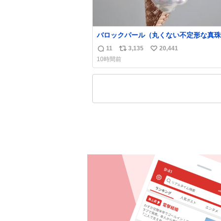
バロックパール（丸くない不定形な真珠
溶けたアイスや飴玉、雲、アヒルに見立
11
3,135
20,441
返
リ
い
ジュエリーデザイナー、Ben Choi 蔡
10時間前
の作品。 instagram.com/bcjoaillerie/
信
ポ
い
数
ス
ね
ト
数
数