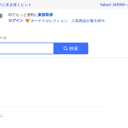
Yahoo! JAPAN
ヘ
トクに生き抜くヒント
IDでもっと便利に
新規取得
ログイン
ボーナスセレクション 人気商品が最大40％
ース
検索
た。