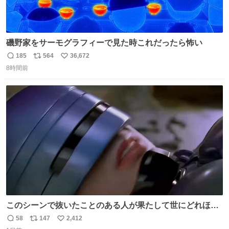
磯野家をサーモグラフィーで見た時これだったら怖い
185
564
36,672
返
リ
い
8時間前
信
ポ
い
数
ス
ね
ト
数
数
このシーンで抜いたことのある人が果たして世にどれほど
いることか このアカウントに辿り着いた皆さんとは、ロボ
58
147
2,412
返
リ
い