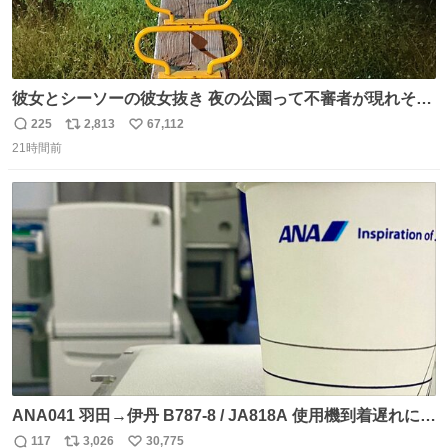
彼女とシーソーの彼女抜き 夜の公園って不審者が現れそう
で怖いんだよな
225
2,813
67,112
返
リ
い
21時間前
信
ポ
い
数
ス
ね
ト
数
数
ANA041 羽田→伊丹 B787-8 / JA818A 使用機到着遅れにつ
き 「安全に支障ない範囲で1分1秒でも遅延回復に努めてお
117
3,026
30,775