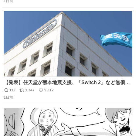
コップ2についてこれからもぜひ語り合っていきたい
1日前
信
ポ
い
数
ス
ね
ト
数
数
【発表】任天堂が熊本地震支援、「Switch 2」など無償修
理へ 保証切れでも対象 news.livedoor.com/article/detail…
112
1,347
9,312
返
リ
い
任天堂が令和8年熊本地震の被災者支援として、災害救助
1日前
信
ポ
い
法適用地域からの同社製品の修理について、27年2月1日ま
数
ス
ね
で無償で対応すると発表した。「Switch 2」や「Switch」
ト
数
数
「Joy-Con」などが対象。