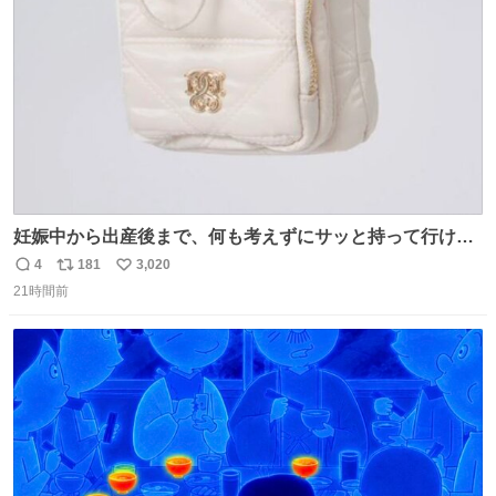
数
妊娠中から出産後まで、何も考えずにサッと持って行ける
ようなショルダーバッグが欲しいな〜と思っていたのだけ
4
181
3,020
返
リ
い
ど snidelでめちゃくちゃピッタリなものを見つけたので買
21時間前
信
ポ
い
った！✨ スマホと小物とペットボトルが入るの最高すぎる
数
ス
ね
🥹 しかもスマホ入れ独立してるしファスナーない！地味に
ト
数
数
嬉しいやつ！！！