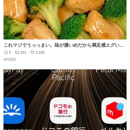
これマジでうっっまい。味が濃いめだから満足感エグいし
1週間で3キロ痩せた😭
5
101
1,182
返
リ
い
8時間前
信
ポ
い
数
ス
ね
ト
数
数