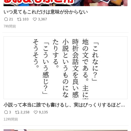
いつ見てもこれだけは意味が分からない
21
103
3,367
返
リ
い
7時間前
信
ポ
い
数
ス
ね
ト
数
数
小説って本当に誰でも書けるし、実はびっくりするほど自
由だし、みんなもっと好きに文字で遊べばいいんじゃない
3
2,158
9,135
返
リ
い
かなって思うよ〜
12時間前
信
ポ
い
数
ス
ね