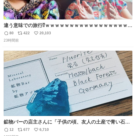
違う意味での旅行⁉️ｗｗｗｗｗｗｗｗｗｗｗｗｗｗｗｗｗｗ
ｗ
80
422
20,103
返
リ
い
23時間前
信
ポ
い
数
ス
ね
ト
数
数
鉱物バーの店主さんに「子供の頃、友人の土産で青い石を
貰って、それがすごく気に入ってたのに、いつかの引越し
12
677
6,710
返
リ
い