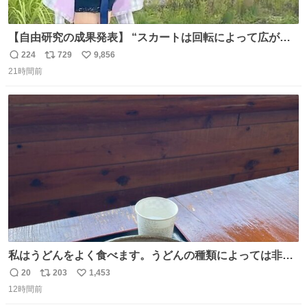
【自由研究の成果発表】 “スカートは回転によって広がる
が、岡澤恋によって270°までなら広がらずに回転が可能な
224
729
9,856
返
リ
い
ことが証明された！”
21時間前
信
ポ
い
数
ス
ね
ト
数
数
私はうどんをよく食べます。うどんの種類によっては非常
食にもなります。生うどんは消費期限が短く、冷凍うどん
20
203
1,453
返
リ
い
は長持ちする代わりに停電に弱いので、乾麺タイプのうど
12時間前
信
ポ
い
んなら水分が少なく長期保存するのにおすすめです。アル