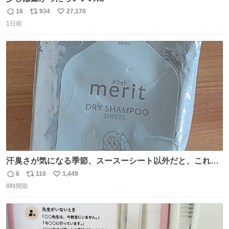
16
934
27,170
返
リ
い
1日前
信
ポ
い
数
ス
ね
ト
数
数
汗臭さが気になる季節、スースーシート以外だと、これが
とにかくスッキリする。2年くらい前に #生活は踊る で紹
6
110
1,449
返
リ
い
介したやつ。おじさんにもおばさんにもオススメだ。ドラ
8時間前
信
ポ
い
ストに売ってるぞ。ドライシャンプーって書いてあるけど
数
ス
ね
汗拭きシートみたいなもの。耳裏襟足首筋がんがん拭いて
ト
数
数
汗臭不安を解消。