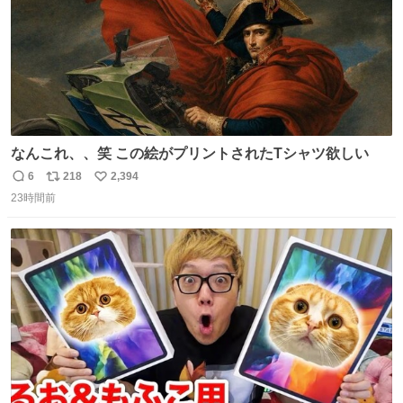
なんこれ、、笑 この絵がプリントされたTシャツ欲しい
6
218
2,394
返
リ
い
23時間前
信
ポ
い
数
ス
ね
ト
数
数