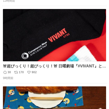
で無くしてしまった」という話をしたら、 「お土産で買っ
12時間前
信
ポ
い
てきたくらいの価格感なら、ドイツの黒い森のフローライ
数
ス
ね
トかな…」と当たりつけてもらった。確かにこんな感じだ
ト
数
数
った気がする 凄い
🚨超びっくり！超びっくり！🚨 日曜劇場『#VIVANT』と
ファミマの #コンビニエンスウェア がコラボ！ 🧦ラインソ
30
170
902
返
リ
い
ックス 🟦今治タオルハンカチ 「いいね」「保存」してファ
9時間前
信
ポ
い
ミマへGO👀
数
ス
ね
ト
数
数