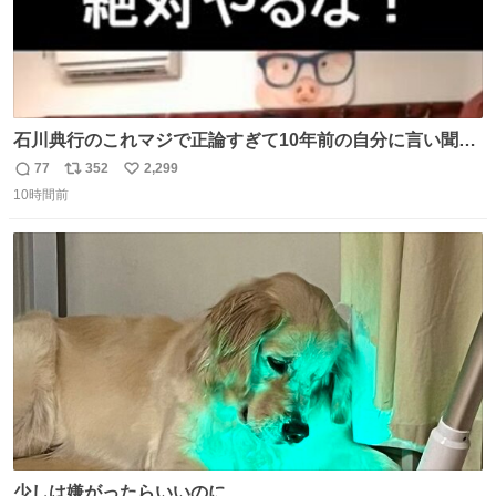
石川典行のこれマジで正論すぎて10年前の自分に言い聞か
せたい
77
352
2,299
返
リ
い
10時間前
信
ポ
い
数
ス
ね
ト
数
数
少しは嫌がったらいいのに