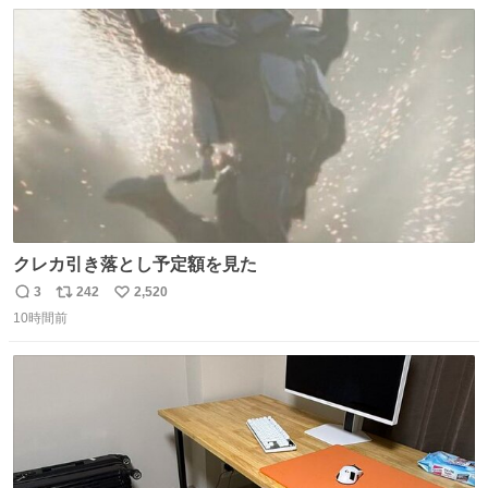
数
ス
ね
ファ化米や缶詰など、色々な非常食がありますが、うどん
ト
数
数
もいかがでしょうか？
クレカ引き落とし予定額を見た
3
242
2,520
返
リ
い
10時間前
信
ポ
い
数
ス
ね
ト
数
数