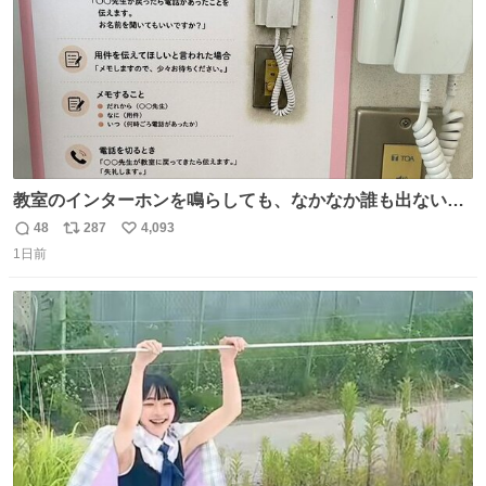
教室のインターホンを鳴らしても、なかなか誰も出ないこ
とがあります…。 もしかすると「電話の出方」に困ってい
48
287
4,093
返
リ
い
るのかもしれません。 そこで「何を話せばいいか」が見え
1日前
信
ポ
い
る手引きを用意して、安心して電話に出られるようにしま
数
ス
ね
す。 インターホンの応対も大切なコミュニケーションの学
ト
数
数
びです。