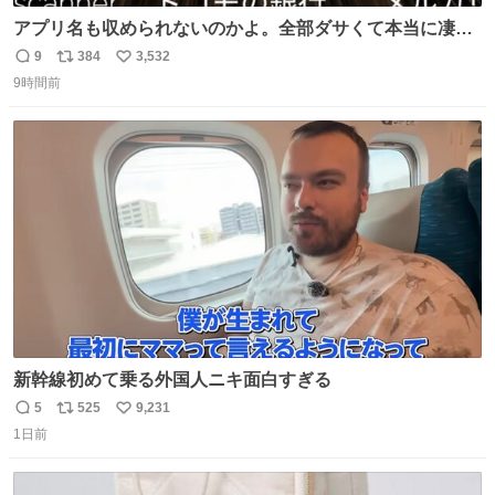
アプリ名も収められないのかよ。全部ダサくて本当に凄
い。 https://t.co/LemyLGyVkR
9
384
3,532
返
リ
い
9時間前
信
ポ
い
数
ス
ね
ト
数
数
新幹線初めて乗る外国人ニキ面白すぎる
5
525
9,231
返
リ
い
1日前
信
ポ
い
数
ス
ね
ト
数