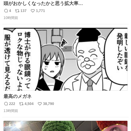
頭がおかしくなったかと思う拡大率
https://t.co/n1bPnS7x1h
4
137
1,771
返
リ
い
10時間前
信
ポ
い
数
ス
ね
ト
数
数
最高のメガネ
222
4,504
38,790
返
リ
い
13時間前
信
ポ
い
数
ス
ね
ト
数