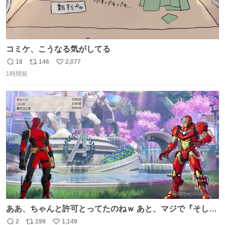
コミケ、こうなる気がしてる
18
146
2,077
返
リ
い
1時間前
信
ポ
い
数
ス
ね
ト
数
数
ああ、ちゃんと許可とってたのねｗ あと、マジで『そして
時は動き出す』って言ってて草オブ草
2
199
1,149