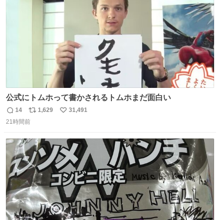
公式にトムホって書かされるトムホまだ面白い
14
1,629
31,491
返
リ
い
21時間前
信
ポ
い
数
ス
ね
ト
数
数