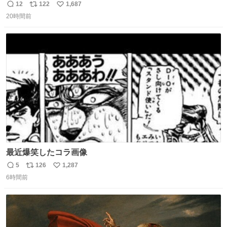
去… ←4日朝 5日朝→ #USJファン #ワンダーランド
12
122
1,687
返
リ
い
20時間前
信
ポ
い
数
ス
ね
ト
数
数
最近爆笑したコラ画像
5
126
1,287
返
リ
い
6時間前
信
ポ
い
数
ス
ね
ト
数
数