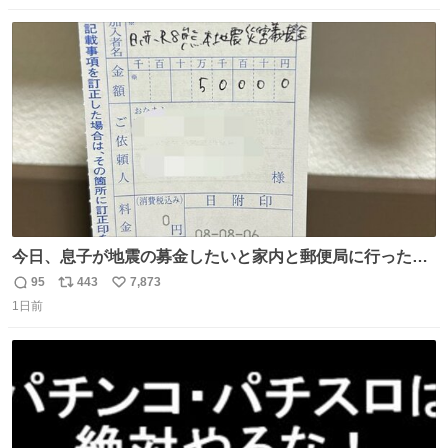
人 B席（2階スタンド）：約1.5万人 一番席数が多いA席は
数
ス
ね
一次だけで全枠出し切るわけないし、二次からは全体の3
ト
数
数
割を占める
今日、息子が地震の募金したいと家内と郵便局に行ったみ
たいです。おもちゃとか買う選択肢もあったと思うけど、
95
443
7,873
返
リ
い
自分で貯めてた2万円を役に立てて欲しい、みんなも元気
1日前
信
ポ
い
になって欲しいと。家内も一緒に募金したので、自分も何
数
ス
ね
かできたらなぁと思いました。
ト
数
数