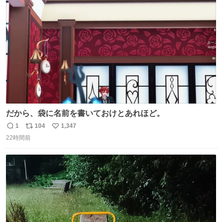
ト
数
数
だから、袋に名前を書いておけとあれほど。
1
104
1,347
返
リ
い
22時間前
信
ポ
い
数
ス
ね
ト
数
数