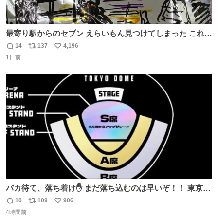
最寄り駅からのセブン えらいもん見つけてしまった これ売
ってくれへんかな… #浅井健一 #ポテチ #ロックの名盤
14
137
4,196
返
リ
い
1日前
信
ポ
い
数
ス
ね
ト
数
数
バカ待て、落ち着け✋ まだ落ち込むのは早いぞ！！ 東京ド
ームの最大キャパ5.5万人に対して席数の配分はだいたい S
10
109
906
返
リ
い
席（アリーナ）：約1.4万人 A席（1階スタンド）：約2.5万
4時間前
信
ポ
い