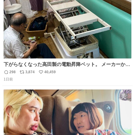
数
下がらなくなった高田製の電動昇降ベット。 メーカーから
は、完全に見放されたんですが、 見事に85歳の父が治しま
298
3,874
40,459
返
リ
い
した。 うちの父は、トヨタカローラのボディをオート生産
1日前
信
ポ
い
する、工業ロボットの製作者なんですが、 父が電動ベット
数
ス
ね
の配線をハンダで修理している横で、
ト
数
数