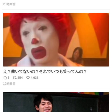
返
リ
い
ります」と機長の気合い十分！ が、フライトは順調に進み
23時間前
信
ポ
い
すぎ… 「飛ばしすぎたせいか現在奈良県上空での待機を命
数
ス
ね
じられております」 でコンソメスープ吹き出しそうになり
ト
数
数
ましたw
え？働いてないの？それでいつも笑ってんの？
5
854
4,638
返
リ
い
12時間前
信
ポ
い
数
ス
ね
ト
数
数