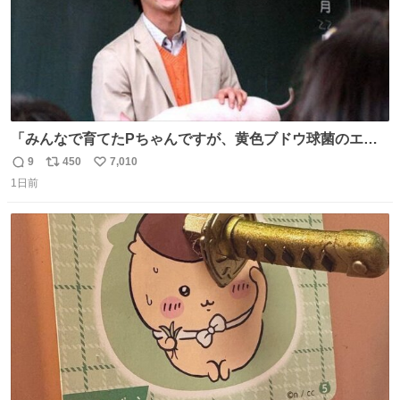
「みんなで育てたPちゃんですが、黄色ブドウ球菌のエン
テロトキシン（耐熱性毒素）が検出されたので、議論する
9
450
7,010
返
リ
い
までもなく処分が決まりました」
1日前
信
ポ
い
数
ス
ね
ト
数
数