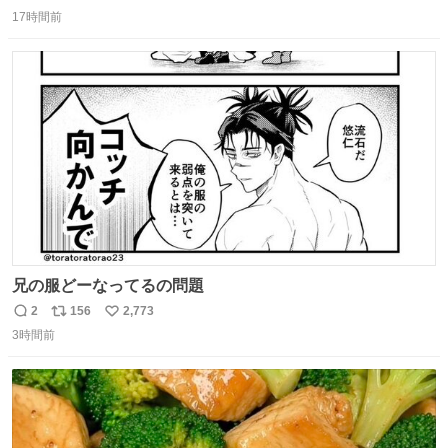
返
リ
い
17時間前
信
ポ
い
数
ス
ね
ト
数
数
兄の服どーなってるの問題
2
156
2,773
返
リ
い
3時間前
信
ポ
い
数
ス
ね
ト
数
数