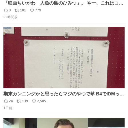
「映画ちいかわ 人魚の島のひみつ」。 やー、これはコワ
イ、コワイ、映画でした。 可愛い夏休みのアニメで、「七
3
101
779
返
リ
い
人の侍」なのかと観ていたら… 相容れぬ者同士の対立と相
22時間前
信
ポ
い
克。 傍観者の罪… 罪から逃れることのできない恐怖… 復
数
ス
ね
讐の妄執… 娯楽映画、ファミリー映画と思ったら、大やけ
ト
数
数
どします。
期末カンニングかと思ったらマジのやつで草 B4でIDMって
ことはおそらく就職だし、内定取り消し？ それと夏休み期
24
139
2,505
返
リ
い
間の停学って無意味じゃね？
1日前
信
ポ
い
数
ス
ね
ト
数
数