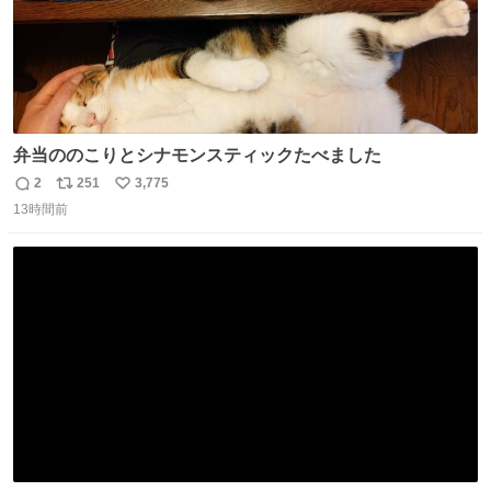
弁当ののこりとシナモンスティックたべました
2
251
3,775
返
リ
い
13時間前
信
ポ
い
数
ス
ね
ト
数
数