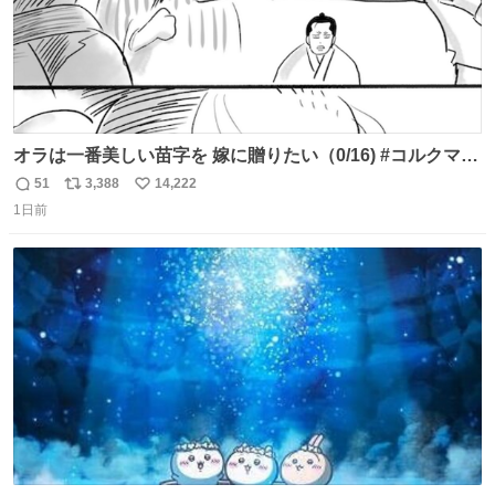
オラは一番美しい苗字を 嫁に贈りたい（0/16) #コルクマン
ガ専科
51
3,388
14,222
返
リ
い
1日前
信
ポ
い
数
ス
ね
ト
数
数