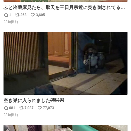
ふと冷蔵庫見たら、脳天を三日月宗近に突き刺されてるく
りまんじゅうパイセンが
1
263
3,605
返
リ
い
23時間前
信
ポ
い
数
ス
ね
ト
数
数
空き巣に入られました🤣🤣🤣
681
7,987
77,073
返
リ
い
23時間前
信
ポ
い
数
ス
ね
ト
数