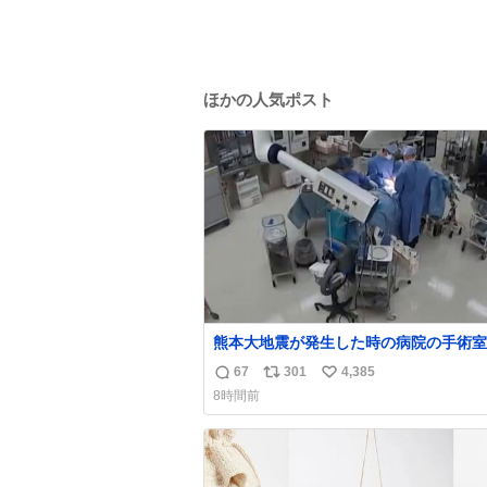
ほかの人気ポスト
熊本大地震が発生した時の病院の手術室
像が公開されていたがとにかく怖すぎる
67
301
4,385
返
リ
い
x.com/nhk_news/statu…
8時間前
news.web.nhk/newsweb/na/na-… #
信
ポ
い
大地震 #手術室
数
ス
ね
ト
数
数