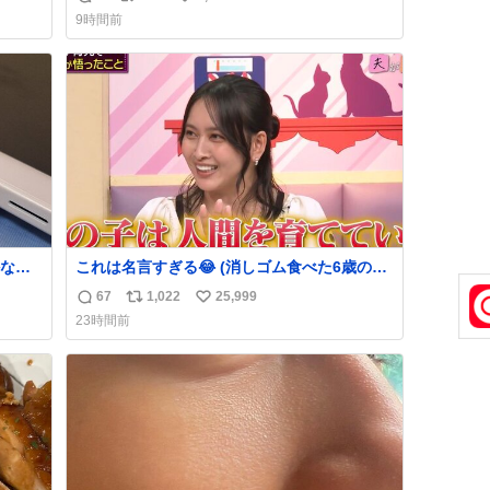
返
リ
い
でコ
9時間前
信
ポ
い
数
ス
ね
ト
数
数
なか
これは名言すぎる😂 (消しゴム食べた6歳の弟
るから
を思い出しながら)
67
1,022
25,999
返
リ
い
急いで
23時間前
も謝
信
ポ
い
てし
数
ス
ね
味に
ト
数
た。
数