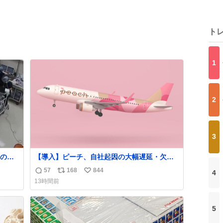
ト
1
2
3
の映
【導入】ピーチ、自社起因の大幅遅延・欠航
に「補償」開始へ
57
168
844
4
返
リ
い
news.livedoor.com/article/detail… 同社に起
13時間前
熊本 #
因する理由によって大幅遅延や欠航が発生し
信
ポ
い
た場合、乗客が負担した宿泊費や交通費を、
数
ス
ね
領収書の事後申請に基づき、国内線は1人あた
ト
数
5
り上限1万円、国際線は上限2万円まで支払
数