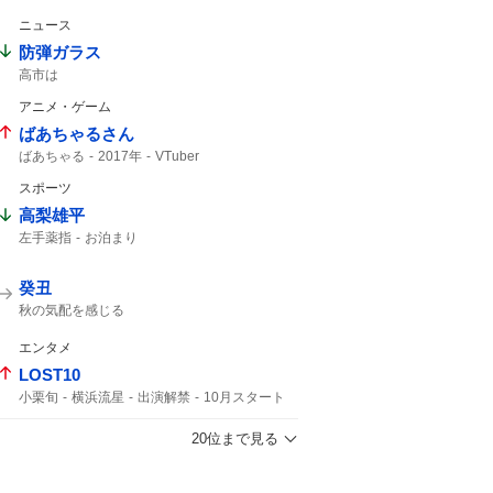
ニュース
防弾ガラス
高市は
アニメ・ゲーム
ばあちゃるさん
ばあちゃる
2017年
VTuber
スポーツ
高梨雄平
左手薬指
お泊まり
癸丑
秋の気配を感じる
エンタメ
LOST10
小栗旬
横浜流星
出演解禁
10月スタート
コメント全文
敵か味方か
5年ぶりの
20位まで見る