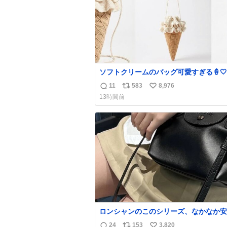
ソフトクリームのバッグ可愛すぎる🍦🤍
11
583
8,976
返
リ
い
13時間前
信
ポ
い
数
ス
ね
ト
数
数
ロンシャンのこのシリーズ、なかなか安
らないのにセール価格になってる🖤✨レ
24
153
3,820