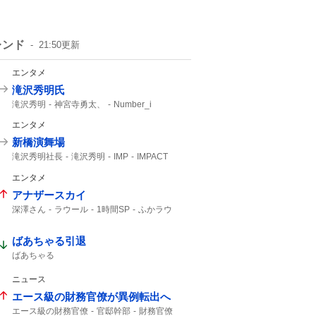
レンド
21:50
更新
エンタメ
滝沢秀明氏
滝沢秀明
神宮寺勇太、
Number_i
エンタメ
新橋演舞場
滝沢秀明社長
滝沢秀明
IMP
IMPACT
主演舞台
TOBE
IMP.
サンスポ
エンタメ
10月から
アナザースカイ
深澤さん
ラウール
1時間SP
ふかラウ
ばあちゃる引退
ばあちゃる
ニュース
エース級の財務官僚が異例転出へ
エース級の財務官僚
官邸幹部
財務官僚