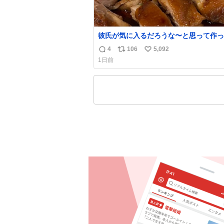
彼氏が気に入るだろうな〜と思って作っ
想像の何倍も美味しい美味しい言ってく
4
106
5,092
返
リ
い
嬉しい
1日前
信
ポ
い
数
ス
ね
ト
数
数