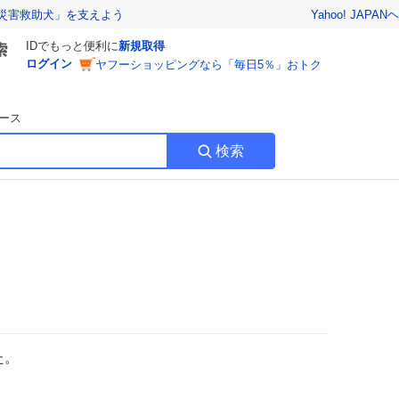
Yahoo! JAPAN
ヘ
災害救助犬」を支えよう
IDでもっと便利に
新規取得
ログイン
ヤフーショッピングなら「毎日5％」おトク
ース
検索
た。