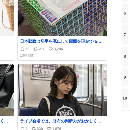
う。
6
7
日本郵政は切手を廃止して額面を現金で払い
戻せ2026 #日本郵政 @JapanPostHD_PR
60
211
3,204
返
リ
い
13時間前
8
信
ポ
い
数
ス
ね
ト
数
数
9
10
くな
ライブ会場では、財布の判断力がおかしくな
ザー
る。
4
338
1,876