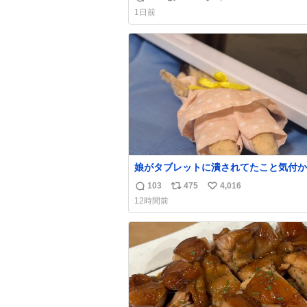
返
リ
い
なのが反則級にかわいい。持ってるだけ
1日前
ーデが格上げされる。
信
ポ
い
数
ス
ね
ト
数
数
娘がタブレットに潰されてたこと気付か
った。 旦那だけは娘の波長を感じ取れ
103
475
4,016
返
リ
い
声出せずともSOSが伝わったらしい。 
12時間前
旦那が救出して、泣きじゃくる娘に自分
信
ポ
い
って抱きしめようとしたら、ビンタされ
数
ス
ね
まった。3回ほど。 小さい手だけど、地
ト
数
痛い。 その後、娘は旦那に泣きついて
数