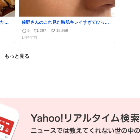
たら
佐野さんのこれ見た時肌キレイすぎてびっく
れて
りしたし、やはりアイドルって体型･肌管理す
5
297
15,959
返
リ
い
ごすぎる
14時間前
信
ポ
い
数
ス
ね
ト
数
もっと見る
数