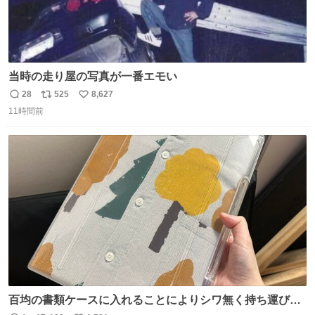
当時の走り屋の写真が一番エモい
28
525
8,627
返
リ
い
11時間前
信
ポ
い
数
ス
ね
ト
数
数
百均の書類ケースに入れることによりシワ無く持ち運びに