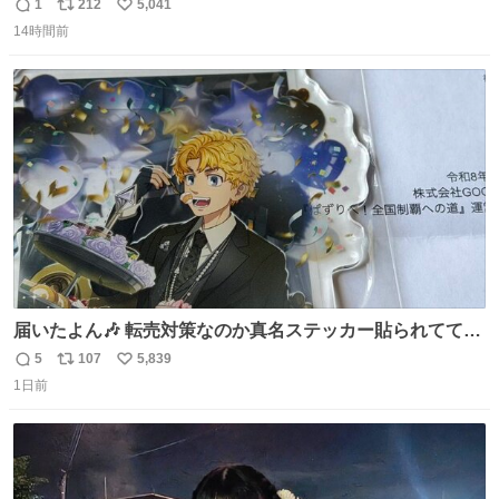
1
212
5,041
返
リ
い
14時間前
信
ポ
い
数
ス
ね
ト
数
数
届いたよん🎶 転売対策なのか真名ステッカー貼られてて大
ウケです
5
107
5,839
返
リ
い
1日前
信
ポ
い
数
ス
ね
ト
数
数