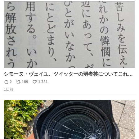
rebelbooks.theshop.jp/items/153696070
ト
数
数
シモーヌ・ヴェイユ、ツイッターの弱者芸についてこれ以
上なく鋭く分析していて本当に凄い。俺辞めちゃうかもイ
2
189
1,331
返
リ
い
ンターネット。これ読み終わったら
1日前
信
ポ
い
数
ス
ね
ト
数
数