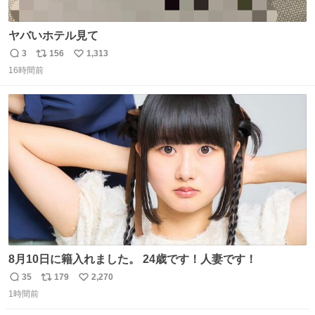
ヤバいホテル見て
3
156
1,313
返
リ
い
16時間前
信
ポ
い
数
ス
ね
ト
数
数
8月10日に籍入れました。 24歳です！人妻です！
35
179
2,270
返
リ
い
1時間前
信
ポ
い
数
ス
ね