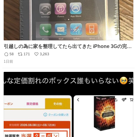
引越しの為に家を整理してたら出てきた iPhone 3Gの完全
未開封品 かなり前に楽天だかで買った多分未使用のデモ機
58
171
3,263
返
リ
い
で-が出るのだと思うんだよね ヤフオクで売れてない190万
1日前
信
ポ
い
があったけど初代じゃあるまいし流石にそこまではねぇ 日
数
ス
ね
本初のモデルではあるけど´д` ; #Apple #iPhone3G
ト
数
数