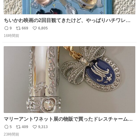
ちいかわ映画の2回目観てきたけど、やっぱりハチワレの
「ハモりすごいよッ…」に対するちいかわの「エ゛ッ!?(い
9
669
6,805
返
リ
い
まそんな場合じゃねぇだろお前よぉ)」が面白すぎる。
16時間前
信
ポ
い
数
ス
ね
ト
数
数
マリーアントワネット展の物販で買ったドレスチャームを
流行りのめじるしアクセサリーにして、リップにつけた
5
409
9,313
返
リ
い
り、同じく物販で購入したシュシュにつけたりしています
23時間前
信
ポ
い