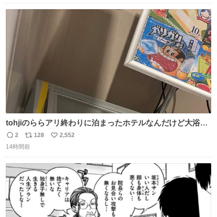
💄💎
数
ス
ね
ト
数
数
tohjiのららアリ終わりに泊まったホテルなんだけど大浴場
にアイス置いてあって バニラがこれだった 粋な計らいあり
2
128
2,552
返
リ
い
がとう
14時間前
信
ポ
い
数
ス
ね
ト
数
数