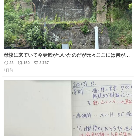
母校に来ていて今更気がついたのだが元々ここには何があ
ったのだろう…？_:(´ཀ`」 ∠):
23
150
3,767
返
リ
い
1日前
信
ポ
い
数
ス
ね
ト
数
数