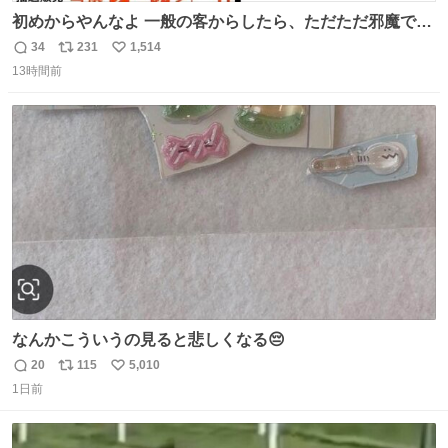
初めからやんなよ 一般の客からしたら、ただただ邪魔でし
かないのよ
34
231
1,514
返
リ
い
13時間前
信
ポ
い
数
ス
ね
ト
数
数
なんかこういうの見ると悲しくなる😔
20
115
5,010
返
リ
い
1日前
信
ポ
い
数
ス
ね
ト
数