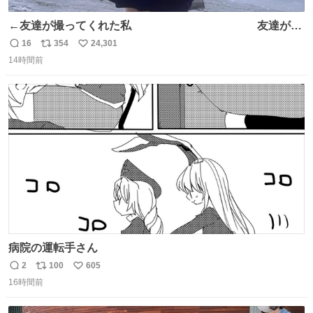
←友達が撮ってくれた私 友達が描
いてくれた私→
16
354
24,301
返
リ
い
14時間前
信
ポ
い
数
ス
ね
ト
数
数
病院の運転手さん
2
100
605
返
リ
い
16時間前
信
ポ
い
数
ス
ね