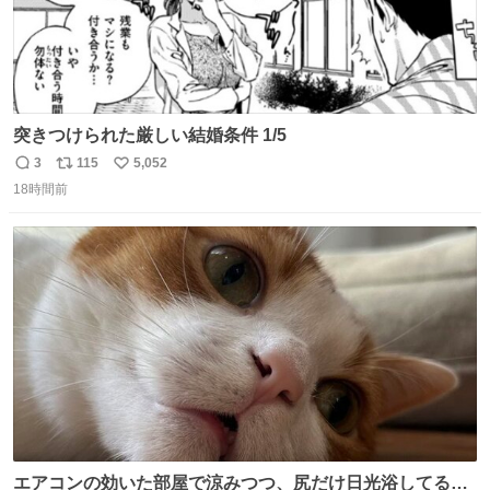
突きつけられた厳しい結婚条件 1/5
3
115
5,052
返
リ
い
18時間前
信
ポ
い
数
ス
ね
ト
数
数
エアコンの効いた部屋で涼みつつ、尻だけ日光浴してる猫