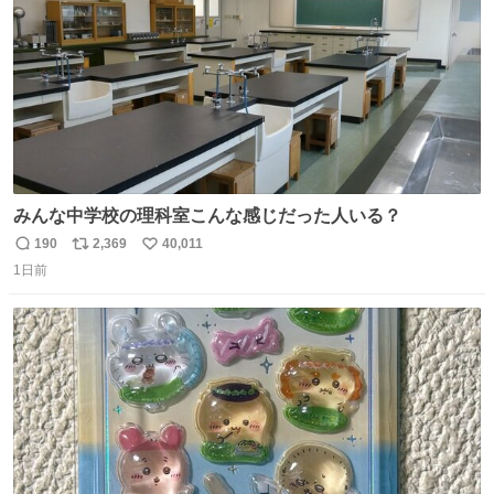
みんな中学校の理科室こんな感じだった人いる？
190
2,369
40,011
返
リ
い
1日前
信
ポ
い
数
ス
ね
ト
数
数