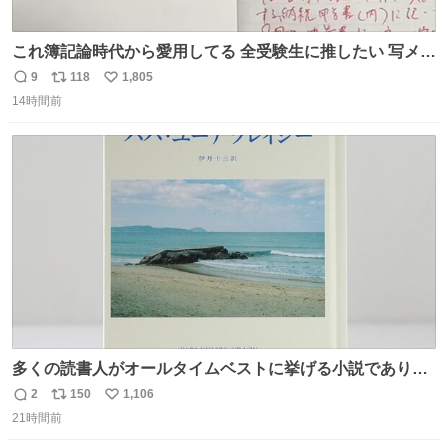
これ簿記論時代から愛用してる 全受験生に推したい 写メし
たとこ、ピーーてレシートよりひと回り大きいサイズくら
9
118
1,805
返
リ
い
いで、シールで出てくるからペターって貼って間違ったと
14時間前
信
ポ
い
こメモメモして持ち歩いてるの 便利だから使って 回し者で
数
ス
ね
もPRでもないよ
ト
数
数
多くの読書人がオールタイムベストに挙げる小説でありな
がら長いこと絶版になっていた本書、思い入れの深い小さ
2
150
1,106
返
リ
い
な版元さんからとても美しい装丁で復刊されました。い
21時間前
信
ポ
い
や〜素晴らしいですね。 パパ・ユーア クレイジー
数
ス
ね