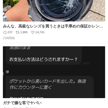
みんな、高級なレンズを買うときは手厚めの保証かレンズ
保護フィルターをちゃんと付けておくんだぞ、お兄さんと
237
1,985
14,741
返
リ
い
の約束だぞ…😭 涙で画面が見えない…
21時間前
信
ポ
い
数
ス
ね
ト
数
数
ガチで嫌な客でヤバい