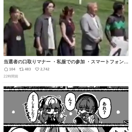
数
当選者の口取りマナー ・私服での参加 ・スマートフォンで
の撮影 ・調教師へ自分から握手を求める行為 ・シャツをズ
104
483
2,742
返
リ
い
ボンにインしていない服装 ・ボディーバッグの着用 私も口
22時間前
信
ポ
い
ドリに参加したいので、出禁になる前に繰り返し案内して
数
ス
ね
ほしい #DMMバヌーシ
ト
数
数