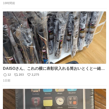
18時間前
信
ポ
い
数
ス
ね
ト
数
数
DAISOさん、これの横に表彰状入れる筒おいとくと一緒に
売れますのでご検討下さい
12
203
2,275
返
リ
い
1日前
信
ポ
い
数
ス
ね
ト
数
数