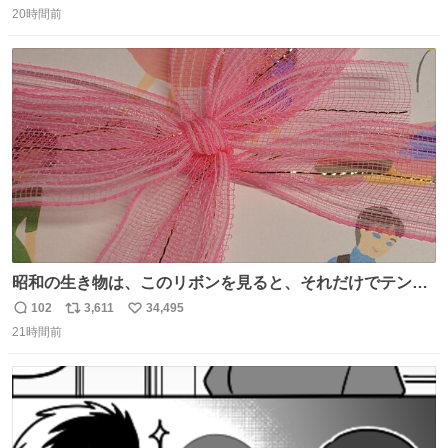
20時間前
信
ポ
い
数
ス
ね
ト
数
数
昭和の生き物は、このリボンを見ると、それだけでテンシ
ョンが上がるのである。
102
3,611
34,495
返
リ
い
21時間前
信
ポ
い
数
ス
ね
ト
数
数