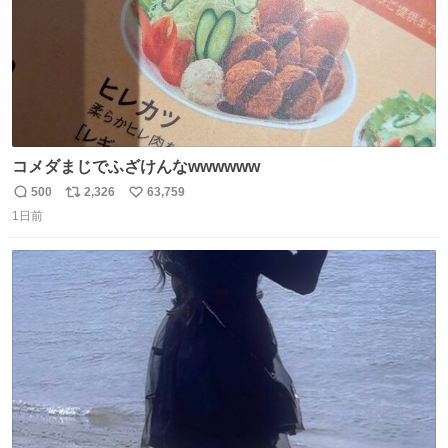
コメダまじでふざけんなwwwwww
500
2,326
63,759
返
リ
い
1日前
信
ポ
い
数
ス
ね
ト
数
数