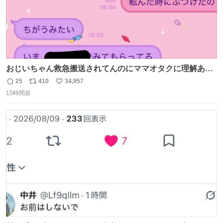
おじいちゃん救急搬送されてんのにママオタクに理解あっ
て不謹慎だけどウケる
25
410
34,957
返
リ
い
15時間前
信
ポ
い
数
ス
ね
ト
数
数