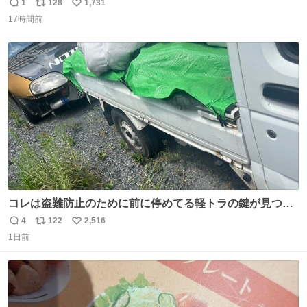
成功 いつも劇場のアイロンをお借りしていた ㅤ だいぶ前に
1
128
1,731
返
リ
い
楽屋で誰かが入れているのを見て「真似しよう」と思った
17時間前
信
ポ
い
のを長らく忘れていた 誰だっけ
数
ス
ね
ト
数
数
コレは盗難防止のために前に停めてる軽トラの鍵が見つか
らなくて 持ち主すら動かすことができない鉄壁のスープラ
4
122
2,516
返
リ
い
1日前
信
ポ
い
数
ス
ね
ト
数
数