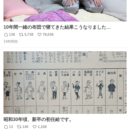
10年間一緒の布団で寝てきた結果こうなりました…
136
5,738
78,036
返
リ
い
16時間前
信
ポ
い
数
ス
ね
ト
数
数
昭和30年頃、新卒の初任給です。
13
140
1,108
返
リ
い