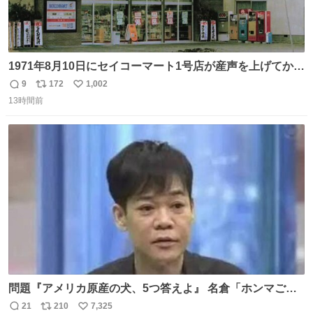
1971年8月10日にセイコーマート1号店が産声を上げてから
今日で55年。長い年月をかけて店舗デザインは少しずつ変
9
172
1,002
返
リ
い
化してきました。きょうは身近な店舗をじっくり見てみて
13時間前
信
ポ
い
はいかがでしょうか。
数
ス
ね
ト
数
数
問題『アメリカ原産の犬、5つ答えよ』 名倉「ホンマごめ
ん。 日本」
21
210
7,325
返
リ
い