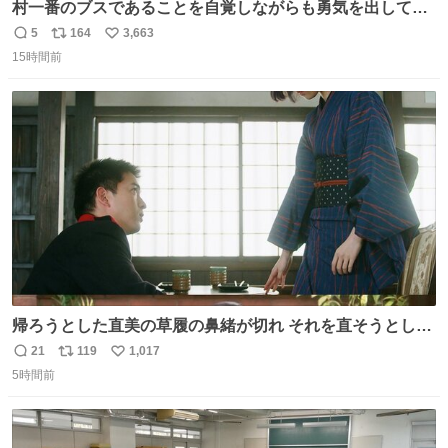
村一番のブスであることを自覚しながらも勇気を出して村
長の息子に恋文を書いたら翌日村の共用井戸に捨てられて
5
164
3,663
返
リ
い
たときの顔になった
15時間前
信
ポ
い
数
ス
ね
ト
数
数
帰ろうとした直美の草履の鼻緒が切れ それを直そうとした
小川がさらに壊し…… 結果、直美をおんぶして送ることに
21
119
1,017
返
リ
い
なりました。 👇鼻緒はいつも恋のキューピッド？
5時間前
信
ポ
い
web.nhk/tv/an/kazekaor…［見逃し配信中］ #朝ドラ #風
数
ス
ね
薫る 上坂樹里 甲斐翔真
ト
数
数