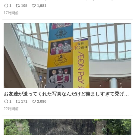
もはや貴族じゃん！
1
105
1,981
返
リ
い
17時間前
信
ポ
い
数
ス
ね
ト
数
数
お友達が送ってくれた写真なんだけど羨ましすぎて禿げそ
う
1
171
2,080
返
リ
い
22時間前
信
ポ
い
数
ス
ね
ト
数
数