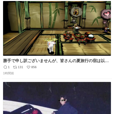
ト
数
数
勝手で申し訳ございませんが、皆さんの夏旅行の宿は以下
のルールで決めさせてもらいます！ ←この投稿が1万いい
1
131
856
返
リ
い
ね以上 →この投稿が1万いいね未満 #宿の日 #Okami #大神
1時間前
信
ポ
い
数
ス
ね
ト
数
数