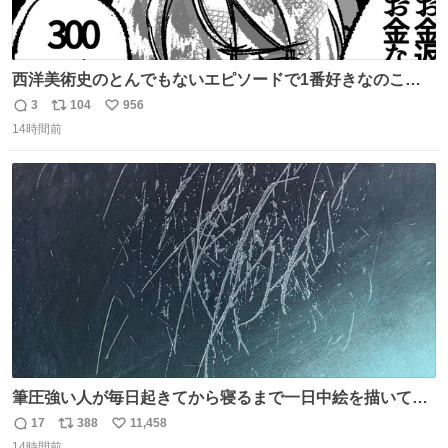
西洋美術史のとんでもないエピソードで1番好きなのこれ
モネのエピソード大体面白い #絵がみの美術史創作
3
104
956
返
リ
い
14時間前
信
ポ
い
数
ス
ね
ト
数
数
筆圧強い人が毎日起きてから寝るまで一日中絵を描いてる
とこうなる。 異常事態です。
17
388
11,458
返
リ
い
14時間前