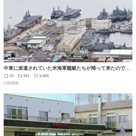
ト
数
数
中東に派遣されていた米海軍艦艇たちが帰って来たので、
ギチギチになった佐世保基地
25
891
8,886
返
リ
い
13時間前
信
ポ
い
数
ス
ね
ト
数
数