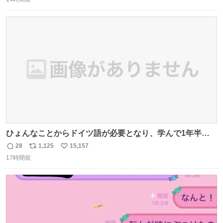
信
ポ
い
数
ス
ね
ト
数
数
ひょんなことからドイツ語が必要となり、学んで1年半に
なる。 ちなみに最初の半年で『必携ドイツ文法総まとめ』
28
1,125
15,157
返
リ
い
と『重要単語4000』を数十周して丸暗記した。読み書きに
17時間前
信
ポ
い
困らなくなり、日記も8ヶ月続けて書ける量はこの通り。
数
ス
ね
Geminiの添削もエラーの指摘は激減し、上級の表現を教え
ト
数
数
てもらう今日この頃。