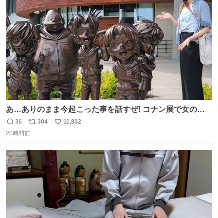
ト
数
数
あ…ありのまま今起こった事を話すぜ! コナン展で女の子
に 「千速さんですか！？」 と声をかけられた。 あぁ鞄の
36
304
11,802
返
リ
い
装飾かなと思ったら 「背も高いし見た目もすごく千速さん
20時間前
信
ポ
い
だと思いました！」 それでは聞いてください。 ＿人人人人
数
ス
ね
人＿ ＞今日は私服＜ ￣Y^Y^Y^Y^Y^￣ #白樹鳥取大阪コ
ト
数
数
ナン旅行2026