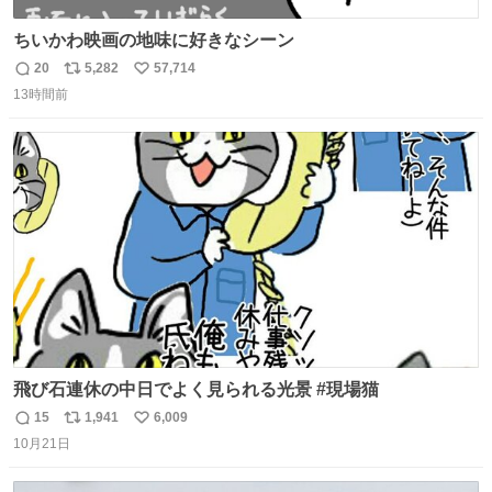
ちいかわ映画の地味に好きなシーン
20
5,282
57,714
返
リ
い
13時間前
信
ポ
い
数
ス
ね
ト
数
数
飛び石連休の中日でよく見られる光景 #現場猫
15
1,941
6,009
返
リ
い
10月21日
信
ポ
い
数
ス
ね