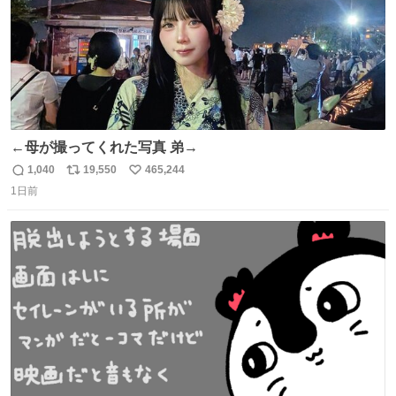
←母が撮ってくれた写真 弟→
1,040
19,550
465,244
返
リ
い
1日前
信
ポ
い
数
ス
ね
ト
数
数