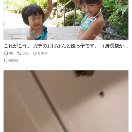
これがこう。 ガチのおばさんと姪っ子です。 （身長抜かさ
れててしぬ笑） #ヤツルギ12 #家族でヒロイン
98
351
8,864
返
リ
い
16時間前
信
ポ
い
数
ス
ね
ト
数
数