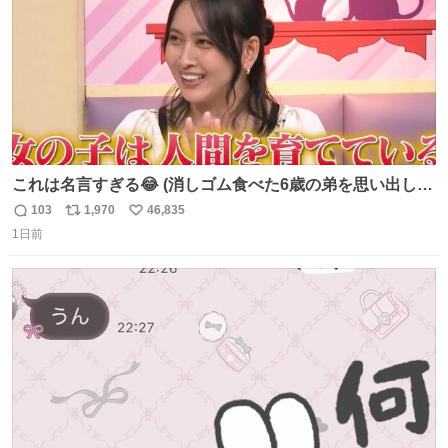
これは名言すぎる😂 (消しゴム食べた6歳の弟を思い出しな
がら)
103
1,970
46,835
返
リ
い
1日前
信
ポ
い
数
ス
ね
ト
数
数