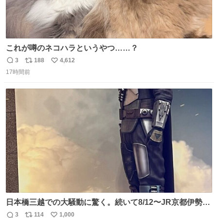
これが噂のネコハラというやつ……？
3
188
4,612
返
リ
い
17時間前
信
ポ
い
数
ス
ね
ト
数
数
日本橋三越での大騒動に驚く。続いて8/12〜JR京都伊勢丹
でPOP UP STOREがオープンするとのこと…皆さんお怪
3
114
1,000