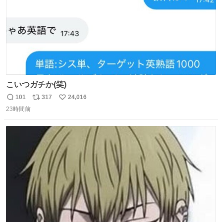
こいつガチか(笑)
101
317
24,016
返
リ
い
23時間前
信
ポ
い
数
ス
ね
ト
数
数