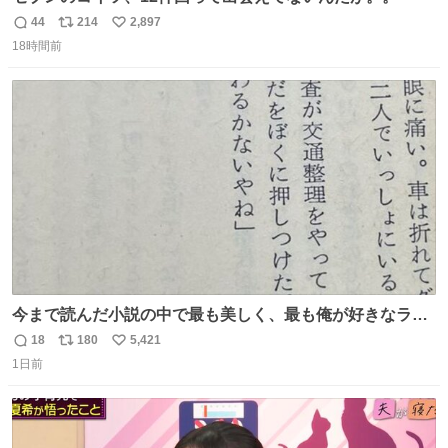
44
214
2,897
返
リ
い
18時間前
信
ポ
い
数
ス
ね
ト
数
数
今まで読んだ小説の中で最も美しく、最も俺が好きなラス
トシーン
18
180
5,421
返
リ
い
1日前
信
ポ
い
数
ス
ね
ト
数
数