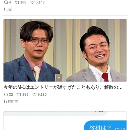
美味しい美味しい言ってくれて嬉しい
4
108
5,148
返
リ
い
1日前
信
ポ
い
数
ス
ね
ト
数
数
今年のM-1はエントリーが遅すぎたこともあり、解散の可
能性を作り出してからのスタート！！ 遅くなって申し訳な
32
899
9,180
返
リ
い
い🙏 エントリーナンバーは「GO!無策!」でかなり覚えやす
13時間前
信
ポ
い
い！応援をお願いすることになりそう！！
数
ス
ね
ト
数
数