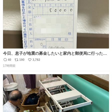
数
今日、息子が地震の募金したいと家内と郵便局に行ったみ
たいです。おもちゃとか買う選択肢もあったと思うけど、
40
190
3,782
返
リ
い
自分で貯めてた2万円を役に立てて欲しい、みんなも元気
17時間前
信
ポ
い
になって欲しいと。家内も一緒に募金したので、自分も何
数
ス
ね
かできたらなぁと思いました。
ト
数
数