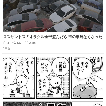
ロスサントスのオラクル全部盗んだら 街の車居なくなった
4
137
2,198
返
リ
い
1日前
信
ポ
い
数
ス
ね
ト
数
数