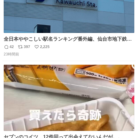
全日本ややこしい駅名ランキング番外編、仙台市地下鉄川
内駅
42
397
2,225
返
リ
い
23時間前
信
ポ
い
数
ス
ね
ト
数
数
セブンのコイツ、12件回って出会えてないんだが。。