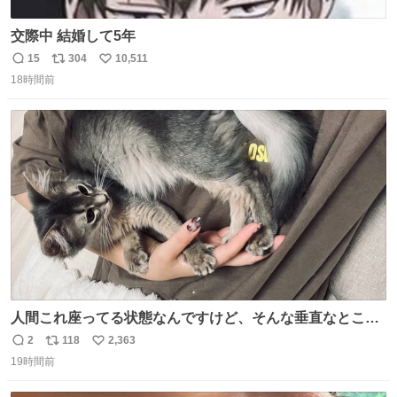
交際中 結婚して5年
15
304
10,511
返
リ
い
18時間前
信
ポ
い
数
ス
ね
ト
数
数
人間これ座ってる状態なんですけど、そんな垂直なところ
でいきなり天地無用のごろんをかますのは、それは、あま
2
118
2,363
返
リ
い
りに人間を信用しすぎではないか、、、？？？
19時間前
信
ポ
い
数
ス
ね