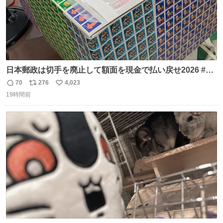
日本郵政は切手を廃止して額面を現金で払い戻せ2026 #日
本郵政 @JapanPostHD_PR
70
276
4,023
返
リ
い
19時間前
信
ポ
い
数
ス
ね
ト
数
数