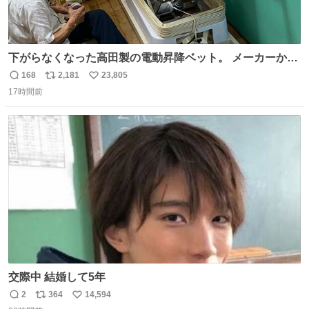
下がらなくなった高田製の電動昇降ベット。 メーカーから
は、完全に見放されたんですが、 見事に85歳の父が治しま
168
2,181
23,805
返
リ
い
した。 うちの父は、トヨタカローラのボディをオート生産
17時間前
信
ポ
い
する、工業ロボットの製作者なんですが、 父が電動ベット
数
ス
ね
の配線をハンダで修理している横で、
ト
数
数
交際中 結婚して5年
2
364
14,594
返
リ
い