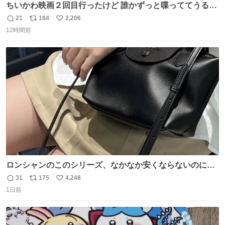
ちいかわ映画２回目行ったけど 誰かずっと喋っててうるさ
かった 許せねえ
21
184
2,206
返
リ
い
12時間前
信
ポ
い
数
ス
ね
ト
数
数
ロンシャンのこのシリーズ、なかなか安くならないのにセ
ール価格になってる🖤✨レザーなのが反則級にかわいい。
31
175
4,248
返
リ
い
持ってるだけでコーデが格上げされる。
1日前
信
ポ
い
数
ス
ね
ト
数
数