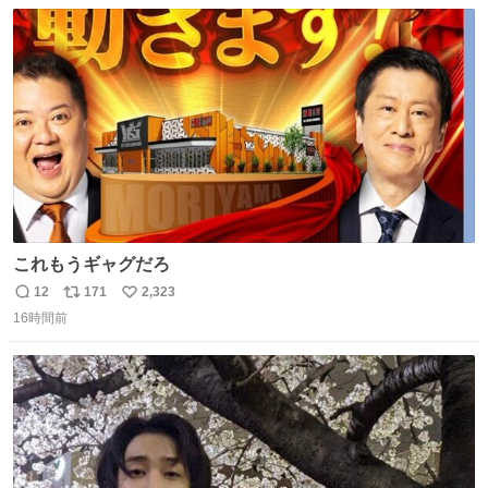
数
ス
ね
は1人あたり上限1万円、国際線は上限2万円まで支払う。
ト
数
数
これもうギャグだろ
12
171
2,323
返
リ
い
16時間前
信
ポ
い
数
ス
ね
ト
数
数