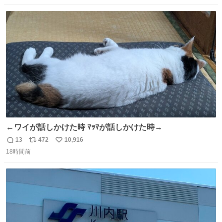
数
ス
ね
ト
数
数
←ワイが話しかけた時 ﾏｯﾏが話しかけた時→
13
472
10,916
返
リ
い
18時間前
信
ポ
い
数
ス
ね
ト
数
数