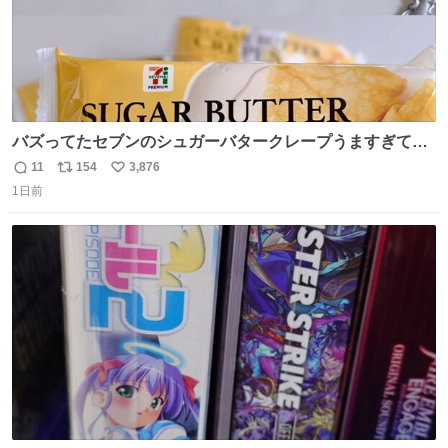
バズってたセブンのシュガーバタークレープうますぎて
7NOWで買い溜め🛒💭
11
154
3,876
返
リ
い
1日前
信
ポ
い
数
ス
ね
ト
数
数