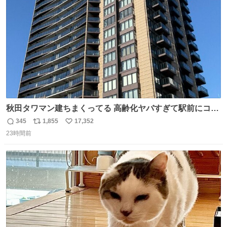
数
秋田タワマン建ちまくってる 高齢化ヤバすぎて駅前にコン
パクトシティつくって高齢者を住ませる考えらしい 病院も
345
1,855
17,352
返
リ
い
全部駅前にある
23時間前
信
ポ
い
数
ス
ね
ト
数
数