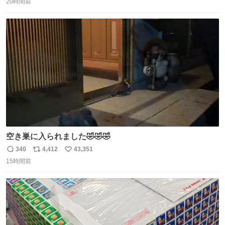
20時間前
信
ポ
い
数
ス
ね
ト
数
数
空き巣に入られました🤣🤣🤣
340
4,412
43,351
返
リ
い
15時間前
信
ポ
い
数
ス
ね
ト
数
数