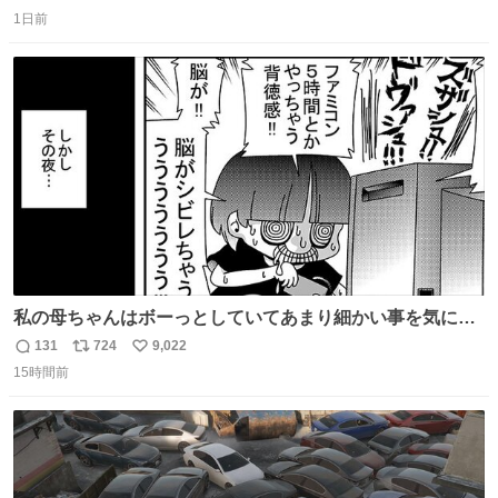
返
リ
い
我なくお買い物を🙏 写真は2026/5/21 ロードショーの前日
1日前
信
ポ
い
。だーれも写真撮ってなかったんだけどなぁ😵‍💫
数
ス
ね
ト
数
数
私の母ちゃんはボーっとしていてあまり細かい事を気にし
ません。優秀な人の多い現代の価値観から見ると、あまり
131
724
9,022
返
リ
い
優秀な母親ではないかもしれません。でも、だからこそ、
15時間前
信
ポ
い
私はそういう母親が大好きです。今も昔もすごくリラック
数
ス
ね
スします。「優秀」と「良い」は別なんですよね。 1/2
ト
数
数