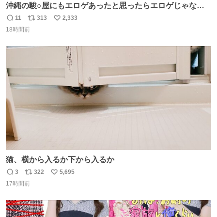
沖縄の駿○屋にもエロゲあったと思ったらエロゲじゃなか
った
11
313
2,333
返
リ
い
18時間前
信
ポ
い
数
ス
ね
ト
数
数
猫、横から入るか下から入るか
3
322
5,695
返
リ
い
17時間前
信
ポ
い
数
ス
ね
ト
数