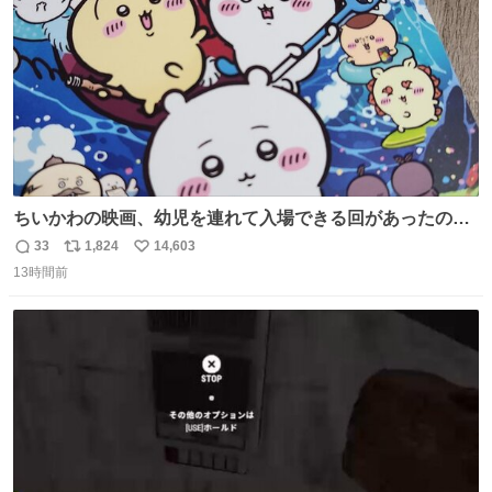
ちいかわの映画、幼児を連れて入場できる回があったので
子どもを連れて観てきたんですけど、セイレーンの登場シ
33
1,824
14,603
返
リ
い
ーンで場内のベビーが一斉に泣き出してたのがとてもよい
13時間前
信
ポ
い
映画体験でした。
数
ス
ね
ト
数
数