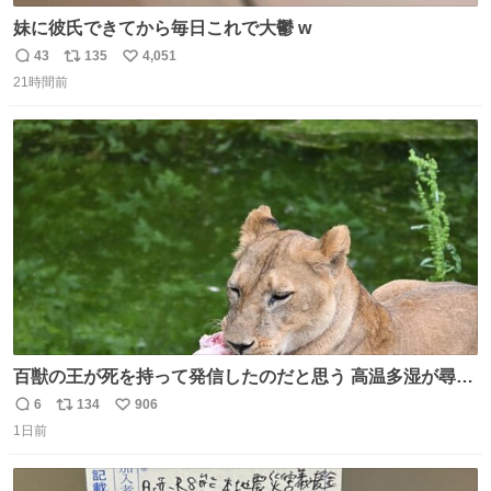
妹に彼氏できてから毎日これで大鬱 w
43
135
4,051
返
リ
い
21時間前
信
ポ
い
数
ス
ね
ト
数
数
百獣の王が死を持って発信したのだと思う 高温多湿が尋常
でない日本の夏 どうか早急に飼育の環境を見直して 動物の
6
134
906
返
リ
い
命を護ってください…と 治療中のライオンが助かりますよ
1日前
信
ポ
い
うに すべての動物の命が護られますように 2026.7.3📷多摩
数
ス
ね
動物公園にて 残念ながら個体の識別は出来ません
ト
数