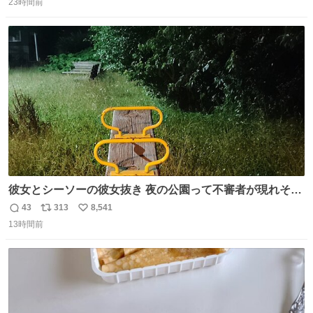
コッタの全9種 - fashion-press.net/news/149552
23時間前
信
ポ
い
数
ス
ね
ト
数
数
彼女とシーソーの彼女抜き 夜の公園って不審者が現れそう
で怖いんだよな
43
313
8,541
返
リ
い
13時間前
信
ポ
い
数
ス
ね
ト
数
数