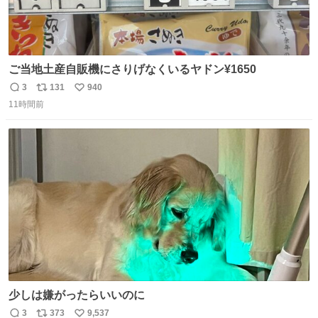
ご当地土産自販機にさりげなくいるヤドン¥1650
3
131
940
返
リ
い
11時間前
信
ポ
い
数
ス
ね
ト
数
数
少しは嫌がったらいいのに
3
373
9,537