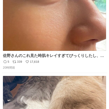
ト
数
数
佐野さんのこれ見た時肌キレイすぎてびっくりしたし、や
はりアイドルって体型･肌管理すごすぎる
5
339
17,618
返
リ
い
20時間前
信
ポ
い
数
ス
ね
ト
数
数