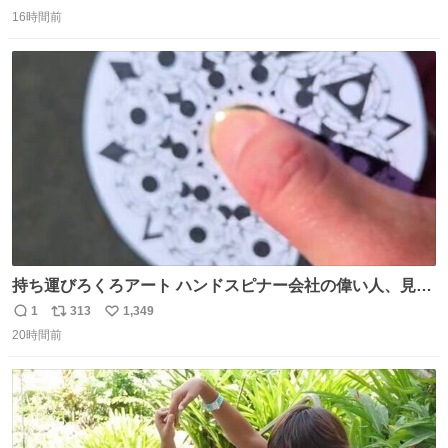
返
リ
い
16時間前
信
ポ
い
数
ス
ね
ト
数
数
持ち運びろくろアート ハンドスピナー会社の偉い人、見て
ください。
1
313
1,349
返
リ
い
20時間前
信
ポ
い
数
ス
ね
ト
数
数