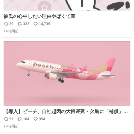
彼氏の心中したい理由やばくて草
29
322
14,739
返
リ
い
14時間前
信
ポ
い
数
ス
ね
ト
数
数
【導入】ピーチ、自社起因の大幅遅延・欠航に「補償」開
始へ news.livedoor.com/article/detail… 同社に起因する理
57
184
954
返
リ
い
由によって大幅遅延や欠航が発生した場合、乗客が負担し
19時間前
信
ポ
い
た宿泊費や交通費を、領収書の事後申請に基づき、国内線