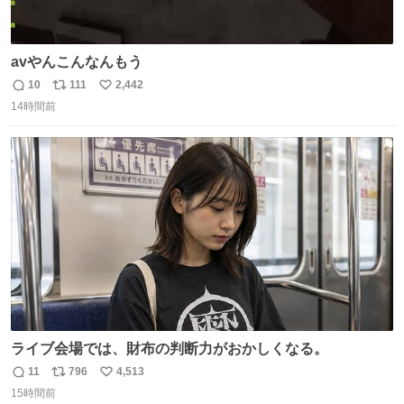
avやんこんなんもう
10
111
2,442
返
リ
い
14時間前
信
ポ
い
数
ス
ね
ト
数
数
ライブ会場では、財布の判断力がおかしくなる。
11
796
4,513
返
リ
い
15時間前
信
ポ
い