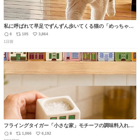
私に呼ばれて早足でずんずん歩いてくる猫の「めっちゃ急
いで来ました」って感じがとても愛おしい
6
105
3,864
返
リ
い
1日前
信
ポ
い
数
ス
ね
ト
数
数
フライングタイガー「小さな家」モチーフの調味料入れ、
並べれば“デンマークの街並み”に ピンク・グリーン・テラ
8
1,066
6,192
返
リ
い