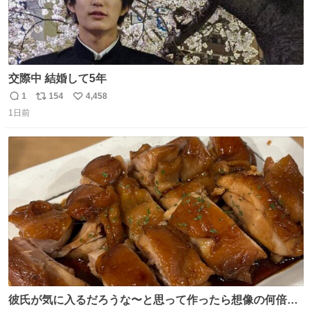
交際中 結婚して5年
1
154
4,458
返
リ
い
1日前
信
ポ
い
数
ス
ね
ト
数
数
彼氏が気に入るだろうな〜と思って作ったら想像の何倍も