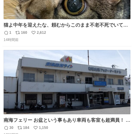
猫よ中年を迎えたな、頼むからこのまま不老不死でいてく
れ…と願ってから、いや人間の家族が死に絶えて猫だけこ
1
160
2,612
返
リ
い
の世に置いていくなんてひどいことはできない…と思って
14時間前
信
ポ
い
から、猫のこの可愛さと愛嬌なら未来永劫ほかの人間に可
数
ス
ね
愛がられて困ることもなかろうなと思ったのでやっぱり猫
ト
数
数
よ不老不死でいてくれ
南海フェリー お盆という事もあり車両も客室も超満員！ 廃
止になったらどうなるのコレ？
30
184
1,150
返
リ
い