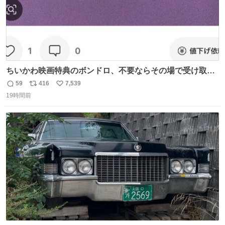
ちいかわ映画特典のボンドロ、不要ならその場で受け取り
辞退すれば良いのに白々しい
59
416
7,539
返
リ
い
19時間前
信
ポ
い
数
ス
ね
ト
数
数