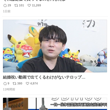
29
101
11,269
返
リ
い
1日前
信
ポ
い
数
ス
ね
ト
数
数
結婚祝い動画で出てくるわけがないテロップ
youtu.be/4pJ7U22AYtw
9
380
4,974
返
リ
い
11時間前
信
ポ
い
数
ス
ね
ト
数
数