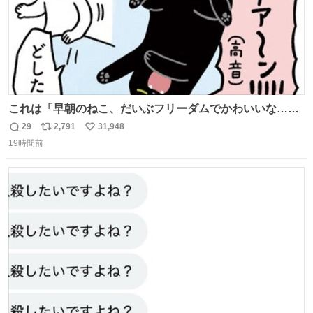
これは「早朝のねこ、だいぶフリーダムでかわいいな…」
の絵日記です🎐
29
2,791
31,948
返
リ
い
19時間前
信
ポ
い
数
ス
ね
ト
数
数