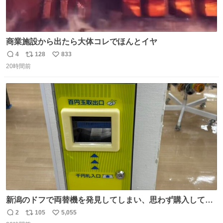
商業施設から出たら大体コレでほんとイヤ
4
128
833
返
リ
い
20時間前
信
ポ
い
数
ス
ね
ト
数
数
新潟のドフで両替機を発見してしまい、思わず購入してし
まい大阪に発送するイベントが発生
2
105
5,055
返
リ
い