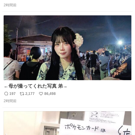
返
リ
い
ざいます。 九州道
2時間前
信
ポ
い
数
ス
ね
ト
数
数
←母が撮ってくれた写真 弟→
197
2,177
86,498
返
リ
い
2時間前
信
ポ
い
数
ス
ね
ト
数
数