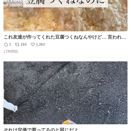
これ友達が作ってくれた豆腐つくねなんやけど… 言われる
まで豆腐って気づかなかった🤣✨ふわふわで食べ応えある
1
164
1,362
返
リ
い
し普通につくねより好きかもしれん🥹🤍 ダイエット中でも
17時間前
信
ポ
い
罪悪感なく食べられるの最高👇
数
ス
ね
ト
数
数
それは定価で買ってるのと同じだよ