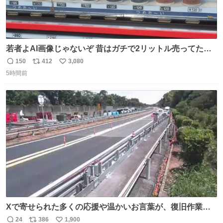
若者よAI画像じゃないぞ 昔はガチで2リットル売ってたん
やでw
150
412
3,080
返
リ
い
5時間前
信
ポ
い
数
ス
ね
ト
数
数
Xで寄せられた多くの応援や温かいお言葉が、復旧作業に
携わる社員の大きな励みとなっております。ありがとうご
24
386
1,900