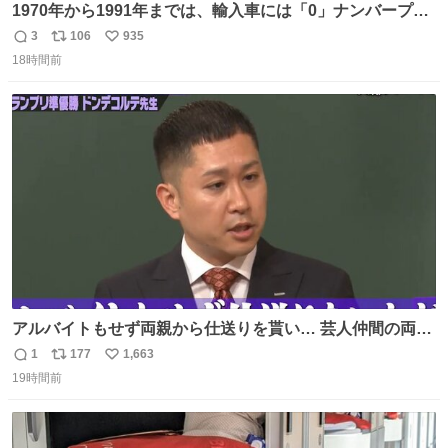
1970年から1991年までは、輸入車には「0」ナンバープレ
ートが使用されていました。 その後、この制度は廃止さ
3
106
935
返
リ
い
れ、すべての「0」ナンバープレートは抹消・無効化され
18時間前
信
ポ
い
ました。 ところが最近、その「0」ナンバープレートを装
数
ス
ね
着した車両が発見されました。 今でも残っていること自体
ト
数
数
が奇跡です……。
アルバイトもせず両親から仕送りを貰い… 芸人仲間の両親
のスネまでかじる!? ドンデコルテ銀次⚡️ 無料見逃し配信は
1
177
1,663
返
リ
い
こちらから ▶︎abema.go.link/gBLVb ◤しくじり先生
19時間前
信
ポ
い
ABEMAにて毎週最新話無料配信中◢ @10000nabe
数
ス
ね
@akmllube0617
ト
数
数