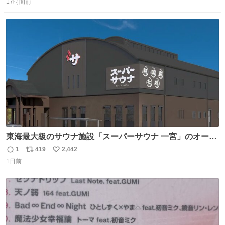
17時間前
信
ポ
い
数
ス
ね
ト
数
数
東海最大級のサウナ施設「スーパーサウナ 一宮」のオープ
ン日が2026年9月8日に決定‼️ 5種類の本格サウナや4種類の
1
419
2,442
返
リ
い
⽔⾵呂、約50名が同時に休息できる休憩スペースなど、男
1日前
信
ポ
い
性が求める設備を極限まで突き詰めた「サウナの理想郷」
数
ス
ね
😍😍😍 ⬇️詳細ページ⬇️ supersento.com/chubu/aichi/ic…
ト
数
数