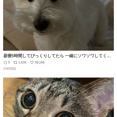
数
昼寝5時間してびっくりしてたら 一緒にソワソワしてくれ
た
5
1,436
38,166
返
リ
い
20時間前
信
ポ
い
数
ス
ね
ト
数
数