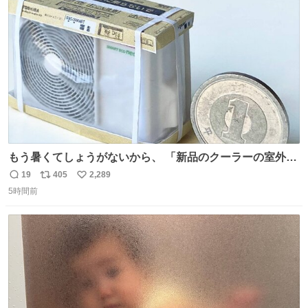
ト
数
数
もう暑くてしょうがないから、 「新品のクーラーの室外機
のミニチュア」 でも見ていってよ
19
405
2,289
返
リ
い
5時間前
信
ポ
い
数
ス
ね
ト
数
数