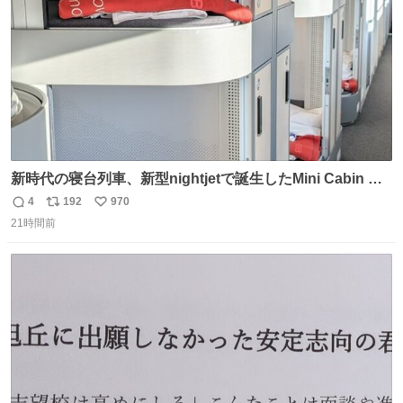
新時代の寝台列車、新型nightjetで誕生したMini Cabin ま
さに走るカプセルホテルといった感じで、一人旅で利用す
4
192
970
返
リ
い
るのにはちょうどいい設備。 他の人も言ってましたが、サ
21時間前
信
ポ
い
ンライズの後継に欲しい…
数
ス
ね
ト
数
数