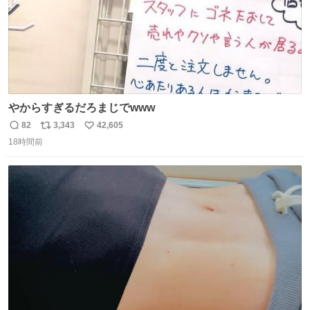
やからすぎるだろまじでwww
82
3,343
42,605
返
リ
い
18時間前
信
ポ
い
数
ス
ね
ト
数
数