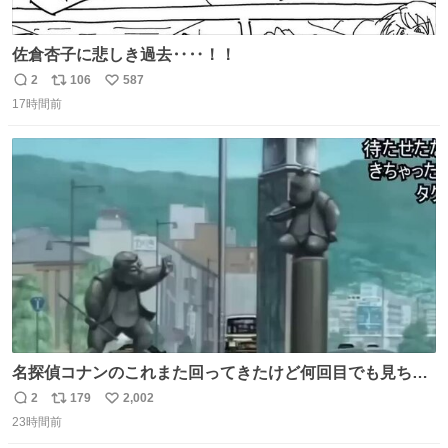
佐倉杏子に悲しき過去‥‥！！
2
106
587
返
リ
い
17時間前
信
ポ
い
数
ス
ね
ト
数
数
名探偵コナンのこれまた回ってきたけど何回目でも見ちゃ
う魔力あるのよな
2
179
2,002
返
リ
い
23時間前
信
ポ
い