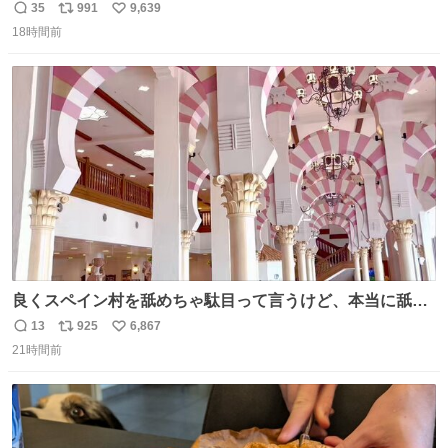
35
991
9,639
返
リ
い
18時間前
信
ポ
い
数
ス
ね
ト
数
数
良くスペイン村を舐めちゃ駄目って言うけど、本当に舐め
ちゃ行けないのはスペィン村ホテル🏛🏨 だってロビーから
13
925
6,867
返
リ
い
中庭抜けるだけでこの有様🤩 ディズニーホテル泊まってる
21時間前
信
ポ
い
場所じゃない。 5年振りの志摩スペイン村パルケエスパー
数
ス
ね
ニャは益々素晴らしい場所になってる
ト
数
数