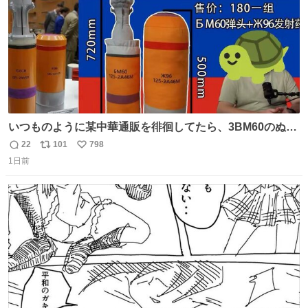
いつものように某中華通販を徘徊してたら、3BM60のぬい
ぐるみを発見してしまった…。
22
101
798
返
リ
い
1日前
信
ポ
い
数
ス
ね
ト
数
数