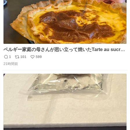
ベルギー家庭の母さんが思い立って焼いたTarte au sucre
は「砂糖のケーキ」。パイ生地に砂糖をたっぷり振りか
1
101
599
返
リ
い
け、クリームと卵の液を注いで焼くだけ。溶けた砂糖はね
21時間前
信
ポ
い
っとり甘い層になり、懐かしい味。「フランス北部とベル
数
ス
ね
ギーのだよ」というこれ、素朴な焼菓子に見えてナポレオ
ト
数
数
ン戦争の歴史があった。