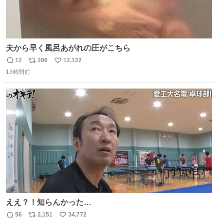
夫から早く風呂あがれの圧がこちら
12
206
12,122
返
リ
い
18時間前
信
ポ
い
数
ス
ね
ト
数
数
ええ？！知らんかった…
56
2,151
34,772