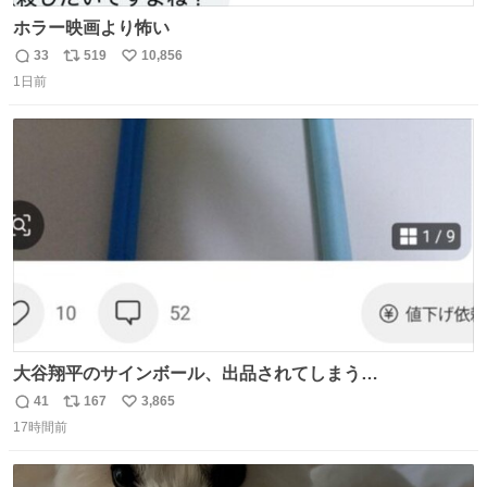
ホラー映画より怖い
33
519
10,856
返
リ
い
1日前
信
ポ
い
数
ス
ね
ト
数
数
大谷翔平のサインボール、出品されてしまう…
41
167
3,865
返
リ
い
17時間前
信
ポ
い
数
ス
ね
ト
数