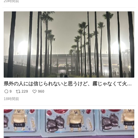
20時間前
信
ポ
い
数
ス
ね
ト
数
数
県外の人には信じられないと思うけど、霧じゃなくて火山
灰です🌋 #桜島
9
229
960
返
リ
い
18時間前
信
ポ
い
数
ス
ね
ト
数
数