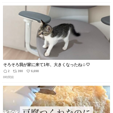
なりました😎
数
ス
ね
ト
数
数
そろそろ我が家に来て1年、大きくなったね☺️🤍
2
390
6,698
返
リ
い
8時間前
信
ポ
い
数
ス
ね
ト
数
数