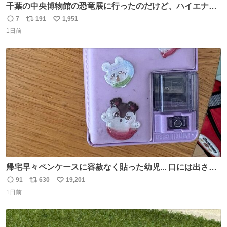
千葉の中央博物館の恐竜展に行ったのだけど、ハイエナの
鼻の奥の構造が素敵すぎて張り付いてしまった
7
191
1,951
返
リ
い
1日前
信
ポ
い
数
ス
ね
ト
数
数
帰宅早々ペンケースに容赦なく貼った幼児... 口には出さぬ
が勿体無い精神で心がざわつく.....ッ
91
630
19,201
返
リ
い
1日前
信
ポ
い
数
ス
ね
ト
数