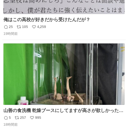
俺はこの高校が好きだから受けたんだが？
25
105
4,259
返
リ
い
19時間前
信
ポ
い
数
ス
ね
ト
数
数
山善の食洗機 乾燥ブースにしてますが高さが欲しかったの
でコレクションケースを置くだけのツルセコ改造 扉が手前
5
257
995
返
リ
い
に開き天井の温度もしっかり上がるのでかなり使いやすく
18時間前
信
ポ
い