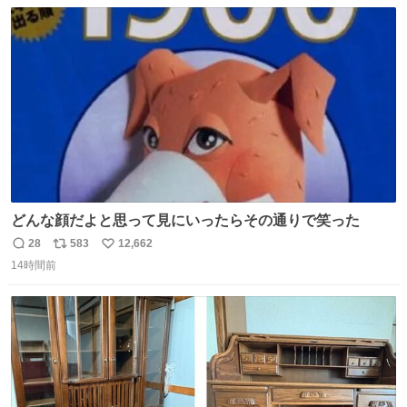
数
ス
ね
ト
数
数
どんな顔だよと思って見にいったらその通りで笑った
28
583
12,662
返
リ
い
14時間前
信
ポ
い
数
ス
ね
ト
数
数