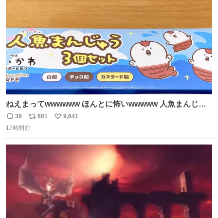
数
後がいいです。 https://t.co/9nMHIrETkw
ねえまってwwwwww ほんとに怖いwwwww 人魚まんじゅ
う買ってきたから私も永遠のいのちを…ぐへへ…と思いな
39
601
9,641
返
リ
い
がら1つ食べたら 奥歯欠けたんだけど！！！！？？？ しか
17時間前
信
ポ
い
もガッツリ😭 まんじゅうだよ？？？？？？ ガリッて言っ
数
ス
ね
たから何？と思って口から出したら自分の歯wwwwww セ
ト
数
数
イレーンの呪いじゃん😭