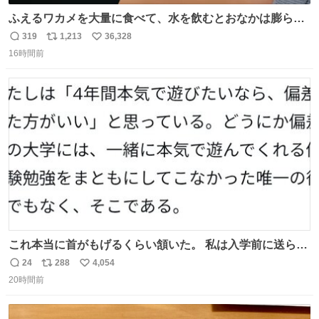
ふえるワカメを大量に食べて、水を飲むとおなかは膨ら
む・・・・！？ ⚠️よい子は絶対マネしないでね⚠️ #夏休み
319
1,213
36,328
返
リ
い
の自由研究
16時間前
信
ポ
い
数
ス
ね
ト
数
数
これ本当に首がもげるくらい頷いた。 私は入学前に送られ
てきた、大学のサークル紹介冊子を見た時点で終わりを感
24
288
4,054
返
リ
い
じたので、女子大でもないくせに偏差値の高い大学のイン
20時間前
信
ポ
い
カレサークルに突撃して所属するという奇行で事なきを得
数
ス
ね
た。 高偏差値に行けないならせめてそれくらいした方が予
ト
数