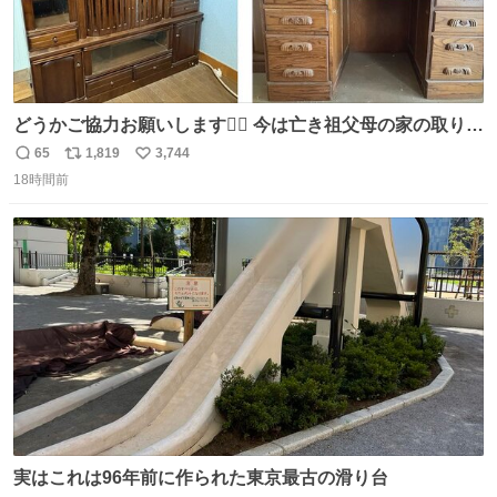
どうかご協力お願いします🙇‍♂️ 今は亡き祖父母の家の取り壊
しが決まり、どうしても処分して欲しくない食器棚と机の
65
1,819
3,744
返
リ
い
引き取り手を探しております この2つは私の祖母が当初一
18時間前
信
ポ
い
目惚れで購入したもので、祖母はc型肝炎で58歳という若
数
ス
ね
さで亡くなりましたが、この家具達をとても大切にしてお
ト
数
数
りました 続く↓
実はこれは96年前に作られた東京最古の滑り台