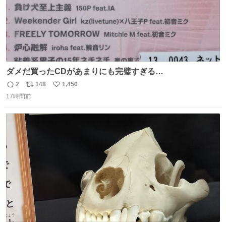
ダメだ買ったCDがあまりにも完璧すぎる…
2
148
1,450
返
リ
い
17時間前
信
ポ
い
数
ス
ね
ト
数
数