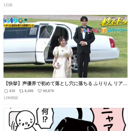
返
リ
い
1日前
信
ポ
い
数
ス
ね
ト
数
数
【快挙】声優界で初めて落とし穴に落ちる ふりりん リアク
ションが最高過ぎる🤣 #ドッキリGP #降幡愛
430
8,490
89,876
返
リ
い
12時間前
信
ポ
い
数
ス
ね
ト
数
数