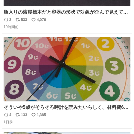
瓶入りの液浸標本だと容器の形状で対象が歪んで見えてし
まうことから、なるべく歪みがない状態で観察しやすいよ
3
533
4,076
返
リ
い
うにこのような形で保存していると前に科博の先生から教
19時間前
信
ポ
い
えてもらった #国立科学博物館
数
ス
ね
ト
数
数
そういや5歳がそろそろ時計を読みたいらしく、材料費600
円で作れる知育時計作ってみた！ めっちゃ簡単！ ありがと
4
133
1,385
返
リ
い
う先人！
1日前
信
ポ
い
数
ス
ね