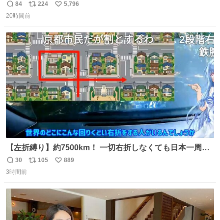
ちのためにヒカキンボックス1000個を寄付させていただき
84
224
5,796
返
リ
い
ました
20時間前
信
ポ
い
数
ス
ね
ト
数
数
【左折縛り】約7500km！ 一切右折しなくても日本一周ギ
リ達成できる説 nicovideo.jp/watch/sm464343…
30
105
889
返
リ
い
3時間前
信
ポ
い
数
ス
ね
ト
数
数