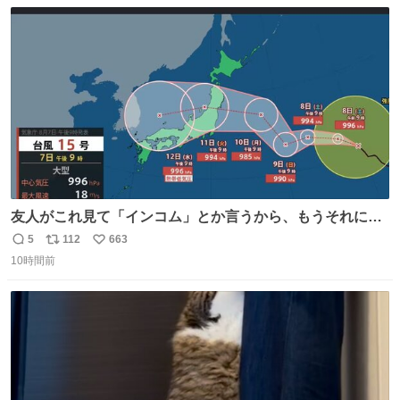
数
ス
ね
ト
数
数
友人がこれ見て「インコム」とか言うから、もうそれにし
か見えなくなっちゃった。
5
112
663
返
リ
い
10時間前
信
ポ
い
数
ス
ね
ト
数
数