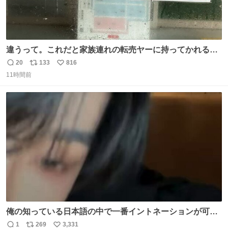
違うって。これだと家族連れの転売ヤーに持ってかれるだ
け。 ポケカと同じで浅はかすぎる💦
20
133
816
返
リ
い
11時間前
信
ポ
い
数
ス
ね
ト
数
数
俺の知っている日本語の中で一番イントネーションが可愛
い
1
269
3,331