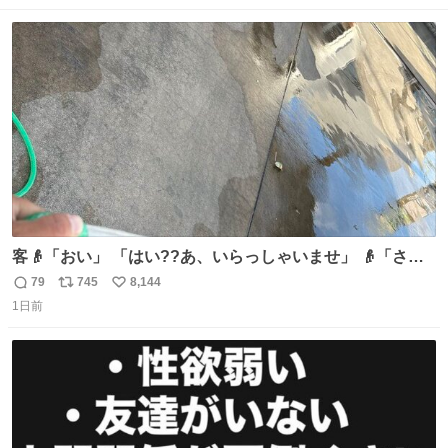
定商品で8月5日に発注が終了したため店舗に置いてあると
数
ス
ね
ころ少ないですが見つけたら即買いです🤩❣️
ト
数
数
客👴「おい」 「はい??あ、いらっしゃいませ」 👴「さっ
きからずっと水出しっぱなしでもったいないだろ」 「静電
79
745
8,144
返
リ
い
気を逃がし、熱くなった地面の温度を下げ、引火事故の防
1日前
信
ポ
い
止の為必要な作業です」 👴「水不足の昨今にもったいない
数
ス
ね
ことをするな!!」 それでは歌います、聞いてください 「井
ト
数
数
戸水」