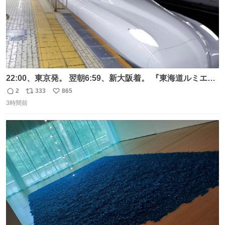
22:00、東京発。 翌朝6:59、新大阪着。 『東海道ルミエー
ルエクスプレス』が今夜、初運行！ 岐阜羽島駅で夜を越す
2
333
865
返
リ
い
東海道新幹線。寝台列車じゃないのに、朝まで新幹線とい
3時間前
信
ポ
い
う、なんだか特別体験😉 #TRAINTRIP #東海道ルミエール
数
ス
ね
エクスプレス
ト
数
数