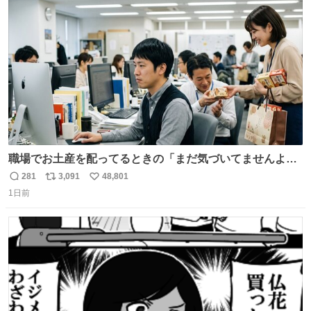
ト
数
数
職場でお土産を配ってるときの「まだ気づいてませんよ」
的な演技が毎回シンドい。
281
3,091
48,801
返
リ
い
1日前
信
ポ
い
数
ス
ね
ト
数
数