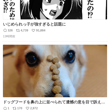
いじめられっ子が強すぎると話題に
326
4,739
91,884
返
リ
い
13時間前
信
ポ
い
数
ス
ね
ト
数
数
ドッグフードを鼻の上に並べられて遺憾の意を目で訴えて
くるコーギー
1
170
2,972