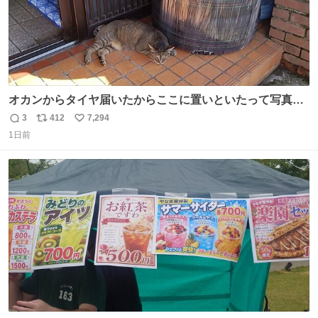
オカンからタイヤ届いたからここに置いといたって写真送
られてきたけど明らかに猫が邪魔くさそうな顔してて草
3
412
7,294
返
リ
い
1日前
信
ポ
い
数
ス
ね
ト
数
数