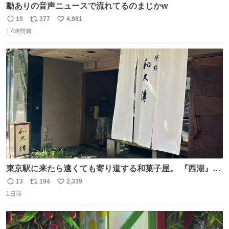
動ありの音声ニュースで流れてるのまじかw
19
377
4,981
返
リ
い
17時間前
信
ポ
い
数
ス
ね
ト
数
数
東京駅に来たら遠くても寄り道する和菓子屋。 『西湖』と
いう笹に包まれ、蓮根の粉で出来た生菓子がたまらなく美
13
194
2,339
返
リ
い
味しい。 笹の香りと和三盆の風味、蓮粉のもちもちと特徴
1日前
信
ポ
い
ある食感は唯一無二。
数
ス
ね
ト
数