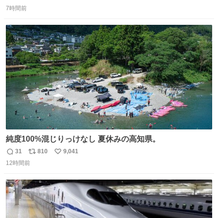
返
リ
い
7時間前
信
ポ
い
数
ス
ね
ト
数
数
純度100%混じりっけなし 夏休みの高知県。
31
810
9,041
返
リ
い
12時間前
信
ポ
い
数
ス
ね
ト
数
数