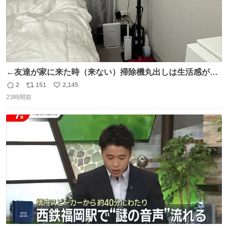
←友達が家に来た時（来ない）掃除機丸出しは生活感が出
てかっこ悪いなぁ →せや
2
151
2,145
返
リ
い
23時間前
信
ポ
い
数
ス
ね
ト
数
数