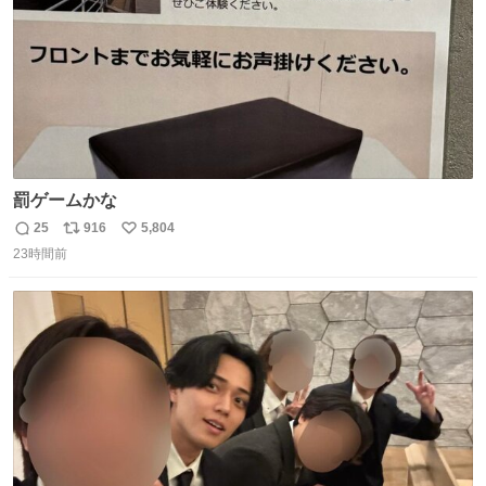
罰ゲームかな
25
916
5,804
返
リ
い
23時間前
信
ポ
い
数
ス
ね
ト
数
数