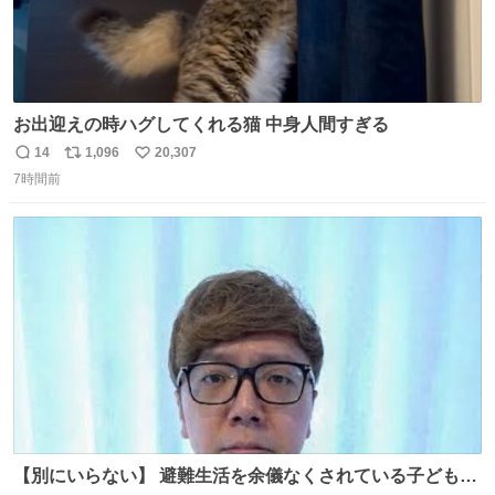
お出迎えの時ハグしてくれる猫 中身人間すぎる
14
1,096
20,307
返
リ
い
7時間前
信
ポ
い
数
ス
ね
ト
数
数
【別にいらない】 避難生活を余儀なくされている子どもた