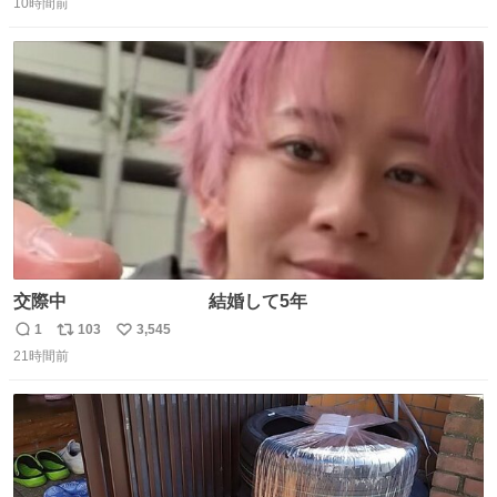
Ben Choi 蔡俊文さんの作品。
10時間前
信
ポ
い
instagram.com/bcjoaillerie/
数
ス
ね
ト
数
数
交際中 結婚して5年
1
103
3,545
返
リ
い
21時間前
信
ポ
い
数
ス
ね
ト
数
数