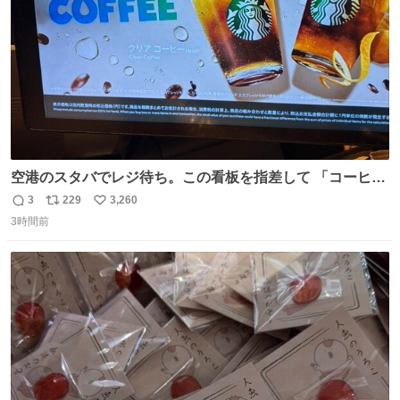
空港のスタバでレジ待ち。この看板を指差して 「コーヒー
苦手な人コーヒー飲まないよ！」て叫び続けてる子供いて
3
229
3,260
返
リ
い
吹き出しそうwお母さんお疲れ様です。
3時間前
信
ポ
い
数
ス
ね
ト
数
数