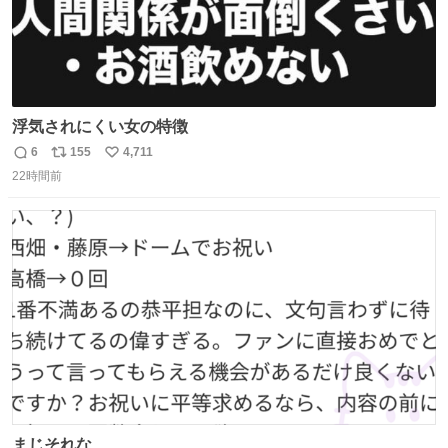
浮気されにくい女の特徴
6
155
4,711
返
リ
い
22時間前
信
ポ
い
数
ス
ね
ト
数
数
まじそれな