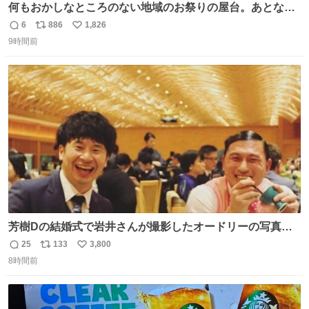
何もおかしなところのない地域のお祭りの屋台。あとなん
か割と聞き馴染みのあるBGMが流れてます #関広見まつり
6
886
1,826
返
リ
い
#関広見まつり2026
9時間前
信
ポ
い
数
ス
ね
ト
数
数
芳樹Dの結婚式で岩井さんが撮影したオードリーの写真が
本当好きなのよね。確か3枚目はもうすでに出来上がって
25
133
3,800
返
リ
い
いる春日さんがウェイターにハイボールを懇願している所
8時間前
信
ポ
い
じゃなかったかな
数
ス
ね
ト
数
数