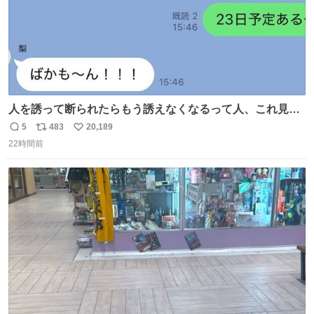
人を誘って断られたらもう誘えなくなるって人、これ見て
元気出してほしい
5
483
20,189
返
リ
い
22時間前
信
ポ
い
数
ス
ね
ト
数
数