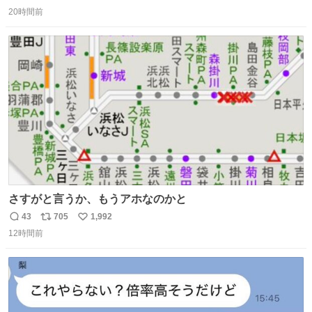
返
リ
い
20時間前
信
ポ
い
数
ス
ね
ト
数
数
さすがと言うか、もうアホなのかと
43
705
1,992
返
リ
い
12時間前
信
ポ
い
数
ス
ね
ト
数
数