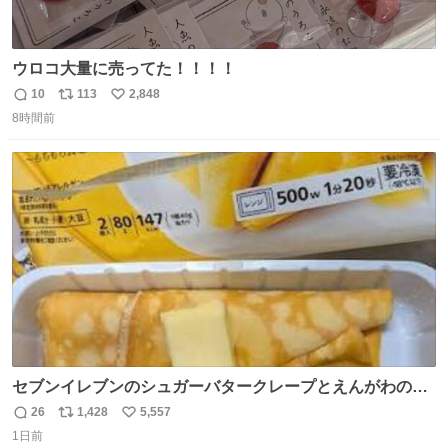
ウロコ大量に売ってた！！！！
10
113
2,848
返
リ
い
8時間前
信
ポ
い
数
ス
ね
ト
数
数
セブンイレブンのシュガーバタークレープとえんがわの寿
司を探している人へ！ シュガーバタークレープは目黒、品
26
1,428
5,557
返
リ
い
川、蒲田、渋谷、川崎、横浜、鶴見、九州の一部エリア限
1日前
信
ポ
い