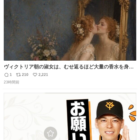
数
ヴィクトリア朝の淑女は、むせ返るほど大量の香水を身に
つけるものではないとされていた。それでも香水は、髪や
1
210
2,221
返
リ
い
肌の手入れと同じくらい、ヴィクトリア朝の女性達の美容
23時間前
信
ポ
い
習慣に欠かせないものだった。 当時の香水は、現在私たち
数
ス
ね
が知る香水よりも単純な組成で、その大部分は薔薇、菫、
ト
数
数
ベルガモット、