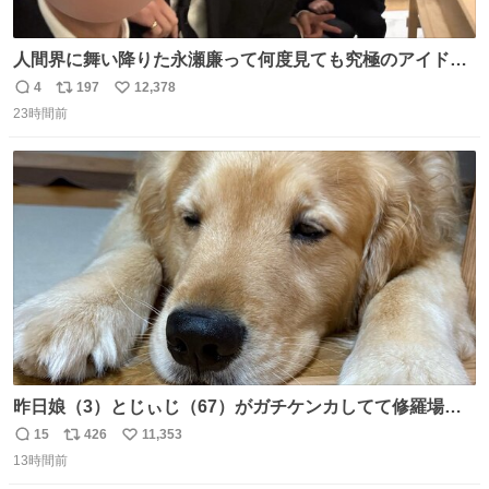
人間界に舞い降りた永瀬廉って何度見ても究極のアイドル
過ぎてずっと味する。美味い。
4
197
12,378
返
リ
い
23時間前
信
ポ
い
数
ス
ね
ト
数
数
昨日娘（3）とじぃじ（67）がガチケンカしてて修羅場だ
ったんだけど、ふぉるては可能な限り平たくなってまし
15
426
11,353
返
リ
い
た。犬が1番空気読める。
13時間前
信
ポ
い