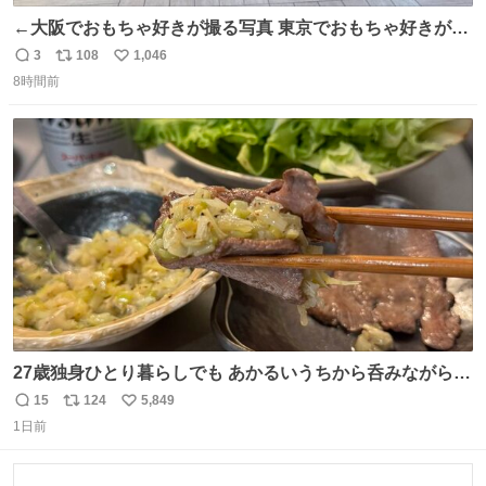
←大阪でおもちゃ好きが撮る写真 東京でおもちゃ好きが撮
る写真→
3
108
1,046
返
リ
い
8時間前
信
ポ
い
数
ス
ね
ト
数
数
27歳独身ひとり暮らしでも あかるいうちから呑みながらキ
ッチンでひとり焼肉できてしあわせだもん՞ o̴̶̷̥ ̫ o̴̶̷̥ ՞
15
124
5,849
返
リ
い
1日前
信
ポ
い
数
ス
ね
ト
数