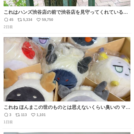
これはハンズ渋谷店の前で渋谷店を見守ってくれている
「くつろ木」。
45
5,334
59,750
返
リ
い
2日前
信
ポ
い
数
ス
ね
ト
数
数
これね ほんまこの世のものとは思えないくらい臭いの マジ
で、死ぬほど、臭い 中に入ってる謎スクイーズのせいなん
3
113
1,101
返
リ
い
だけど
1日前
信
ポ
い
数
ス
ね