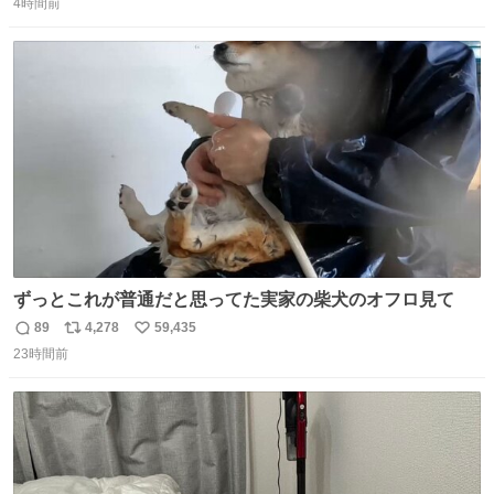
4時間前
信
ポ
い
数
ス
ね
ト
数
数
ずっとこれが普通だと思ってた実家の柴犬のオフロ見て
89
4,278
59,435
返
リ
い
23時間前
信
ポ
い
数
ス
ね
ト
数
数