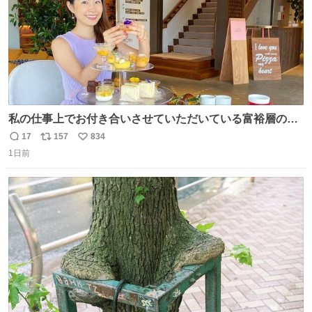
私の仕事上でお付き合いさせていただいている富裕層の社
長さん達は、こんな事しない。 こんな自慢は一切しない
17
157
834
返
リ
い
し、なんなら表に出てこない。 自分に自信がない半端モン
1日前
信
ポ
い
はブランドで自分を飾りキラキラ自慢をする。 #折田楓
数
ス
ね
#merchu
ト
数
数