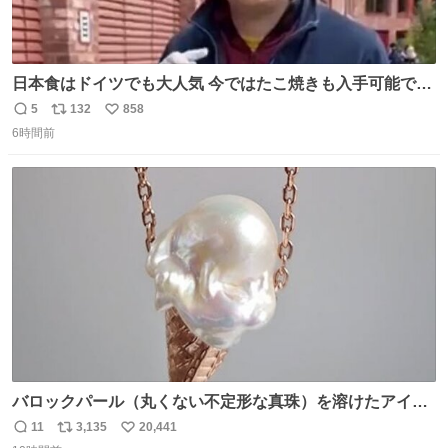
日本食はドイツでも大人気 今ではたこ焼きも入手可能です
が、🥑や🌽、ウィンナーや枝豆などが入っているオリジナ
5
132
858
返
リ
い
ルたこ焼きへと進化 大使館の広報課長ハインリッヒは、日
6時間前
信
ポ
い
本でたこ焼きに心奪われ、ベルリンにいたときには出店で
数
ス
ね
焼いてました👏（ええ笑顔や） #たこ焼きの日
ト
数
数
バロックパール（丸くない不定形な真珠）を溶けたアイス
や飴玉、雲、アヒルに見立ててジュエリーデザイナー、
11
3,135
20,441
返
リ
い