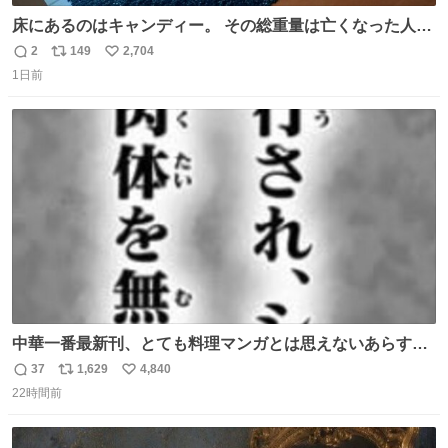
床にあるのはキャンディー。 その総重量は亡くなった人と
同等の重さだそうです。 鑑賞者は一つ持ち帰れますが、亡
2
149
2,704
返
リ
い
くなった人の一部を持ち帰っているような感覚になりまし
1日前
信
ポ
い
た。 勇気を出して口に入れたら、ハッカ味😳✨ #ポーラ美
数
ス
ね
術館
ト
数
数
中華一番最新刊、とても料理マンガとは思えないあらすじ
の書き出ししてて最高
37
1,629
4,840
返
リ
い
22時間前
信
ポ
い
数
ス
ね
ト
数