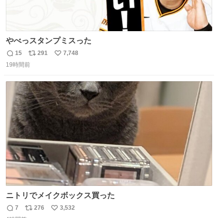
やべっスタンプミスった
15
291
7,748
返
リ
い
19時間前
信
ポ
い
数
ス
ね
ト
数
数
ニトリでメイクボックス買った
7
276
3,532
返
リ
い