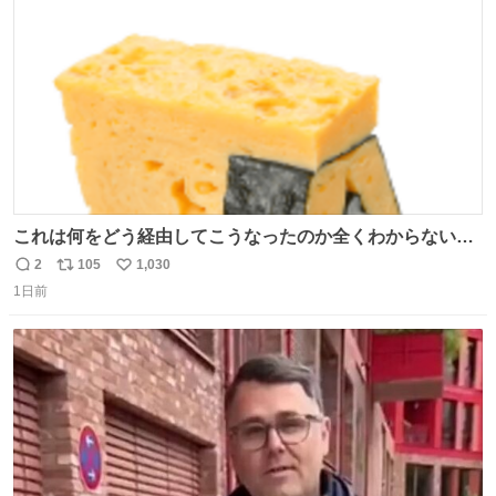
数
これは何をどう経由してこうなったのか全くわからない構
造のすしざんまいの玉子
2
105
1,030
返
リ
い
1日前
信
ポ
い
数
ス
ね
ト
数
数