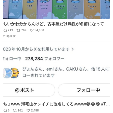
ちいかわ分からんけど、古本屋だけ属性が名前になってる
のはどういうこと？
219
769
54,050
返
リ
い
23時間前
信
ポ
い
数
ス
ね
ト
数
数
ちょwww 帰宅山ケンイチに改名してるwwww😂😂😂 #Tシ
ャツが乾くまで #松山ケンイチ
6
161
2,488
返
リ
い