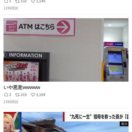
いですが、もっと小さいプラスチックのクリップです。 バ
1
132
1,140
返
リ
い
ネは使いやすいように強度を調整してあるはず。
12時間前
信
ポ
い
数
ス
ね
ト
数
数
いや悪意wwwww
2
219
2,109
返
リ
い
15時間前
信
ポ
い
数
ス
ね
ト
数
数