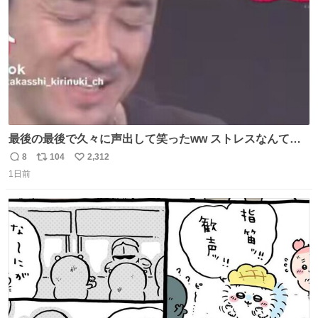
最後の最後で久々に声出して笑ったww ストレスなんて笑
って吹き飛ばせ！！ #水曜日のダウンタウン #大友康平
8
104
2,312
返
リ
い
1日前
信
ポ
い
数
ス
ね
ト
数
数