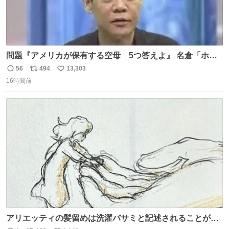
問題『アメリカが保有する空母 5つ答えよ』 名倉「ホン
マごめん、日本」
56
494
13,303
返
リ
い
16時間前
信
ポ
い
数
ス
ね
ト
数
数
アリエッティの髪留めは洗濯バサミと記述されることが多