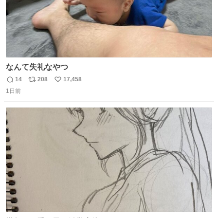
なんて失礼なやつ
14
208
17,458
返
リ
い
1日前
信
ポ
い
数
ス
ね
ト
数
数