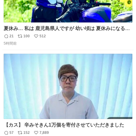
夏休み… 私は 鹿児島県人ですが 幼い頃は 夏休みになると
母の郷… 山梨へ遊びに行くのが楽しみでした 母の実家へ 1
21
100
512
返
リ
い
ヶ月近く泊まって … … 今の私は 医療従事者 お盆休み？ﾅﾆ
5時間前
信
ポ
い
ｿﾚｵｲｼｲﾉ?(笑 … … 子どもの頃 山梨で見た ひまわり畑の風
数
ス
ね
景 淡い記憶 そんな思い出の風景… ありますか？
ト
数
数
【カス】 辛みそきん1万個を寄付させていただきました
57
152
7,889
返
リ
い