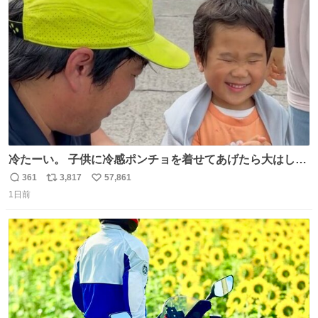
ト
数
数
冷たーい。 子供に冷感ポンチョを着せてあげたら大はしゃ
ぎで喜んでくれました。 こんな素敵な代物を提供してくれ
361
3,817
57,861
返
リ
い
た山口県の恩師に感謝。
1日前
信
ポ
い
数
ス
ね
ト
数
数