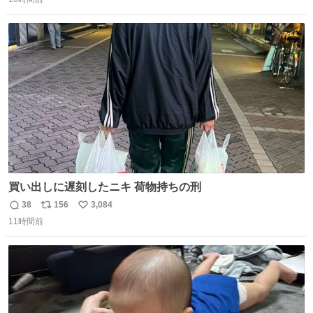
信
ポ
い
数
ス
ね
ト
数
数
買い出しに遅刻したニキ 荷物持ちの刑
38
156
3,084
返
リ
い
11時間前
信
ポ
い
数
ス
ね
ト
数
数