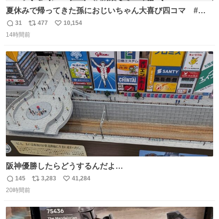
夏休みで帰ってきた孫におじいちゃん大喜び四コマ #四
コマ漫画 #Web漫画 #漫画が読めるハッシュタグ
31
477
10,154
返
リ
い
14時間前
信
ポ
い
数
ス
ね
ト
数
数
阪神優勝したらどうするんだよ…
145
3,283
41,284
返
リ
い
20時間前
信
ポ
い
数
ス
ね
ト
数