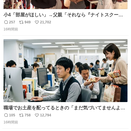
小4「部屋がほしい」→父親「それなら『ナイトスクー
プ』に言え！無理やろけどな…」
257
949
21,702
返
リ
い
oricon.co.jp/news/2472553/f… ⠀ 「父の部屋を奪いたい」
16時間前
信
ポ
い
小学4年生と妹が登場。自宅の2階には部屋が4つあるの
数
ス
ね
に、父が2部屋使い、姉妹は1部屋。文句を言うと「ナイト
ト
数
数
スクープに改造してもらえ！無理やろけどな」と
職場でお土産を配ってるときの「まだ気づいてませんよ」
的な演技が毎回シンドい。
105
758
12,794
返
リ
い
16時間前
信
ポ
い
数
ス
ね