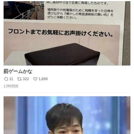
ト
数
数
罰ゲームかな
11
322
1,890
返
リ
い
13時間前
信
ポ
い
数
ス
ね
ト
数
数