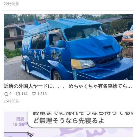
22時間前
信
ポ
い
数
ス
ね
ト
数
数
近所の外国人ヤードに、、、 めちゃくちゃ有名車捨てられ
てました😭 外装ぼろぼろだし、、 中も何にも残ってない
9
114
1,213
返
リ
い
し、、 可哀想に😢😢 今まで数十年お疲れ様でした、、 #バ
15時間前
信
ポ
い
ニング #当時 #廃車 #勿体無い
数
ス
ね
ト
数
数