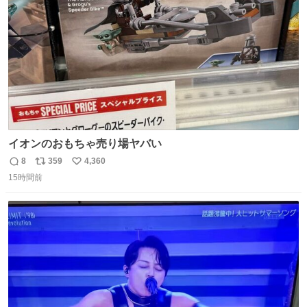
数
イオンのおもちゃ売り場ヤバい
8
359
4,360
返
リ
い
15時間前
信
ポ
い
数
ス
ね
ト
数
数