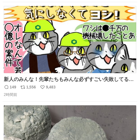
💧 #田舎者あるある #秋田犬のいる暮らし #明日に続く
数
ス
ね
ト
数
数
新人のみんな！先輩たちもみんな必ずすごい失敗してるか
ら、ちいさいことは気にしなくてヨシ！ #現場猫
149
1,556
9,483
返
リ
い
2時間前
信
ポ
い
数
ス
ね
ト
数
数