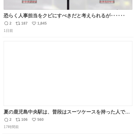
恐らく人事担当をクビにすべきだと考えられるが‥‥‥
2
187
1,845
返
リ
い
1日前
信
ポ
い
数
ス
ね
ト
数
数
夏の鹿児島中央駅は、普段はスーツケースを持った人で溢
れています。 しかし、今日の夕方では、1〜2人しか見ませ
2
106
560
返
リ
い
んでした。 近くの『みやげ横丁』も、お客さんが少なかっ
17時間前
信
ポ
い
たです。 九州新幹線は新水俣駅駅まで復旧しましたが、や
数
ス
ね