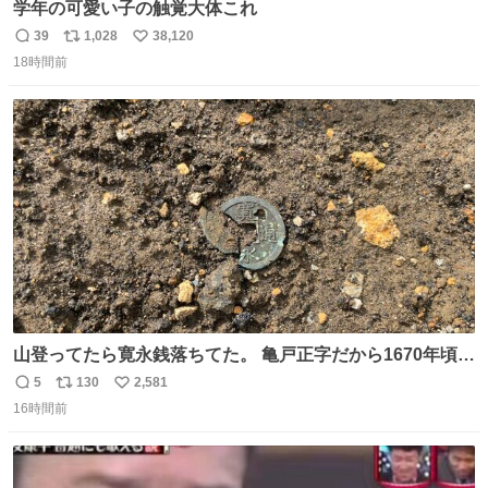
学年の可愛い子の触覚大体これ
39
1,028
38,120
返
リ
い
18時間前
信
ポ
い
数
ス
ね
ト
数
数
山登ってたら寛永銭落ちてた。 亀戸正字だから1670年頃に
鋳造されたもの。
5
130
2,581
返
リ
い
16時間前
信
ポ
い
数
ス
ね
ト
数
数