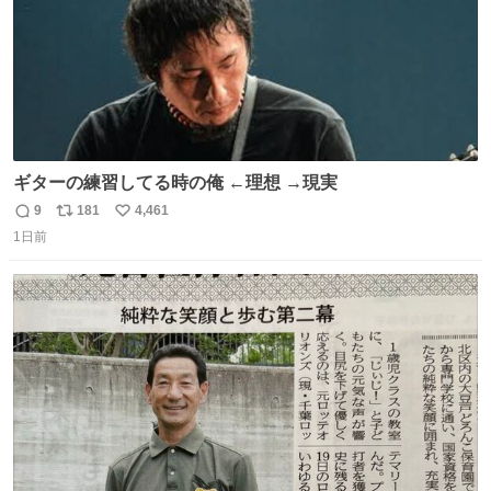
ギターの練習してる時の俺 ←理想 →現実
9
181
4,461
返
リ
い
1日前
信
ポ
い
数
ス
ね
ト
数
数