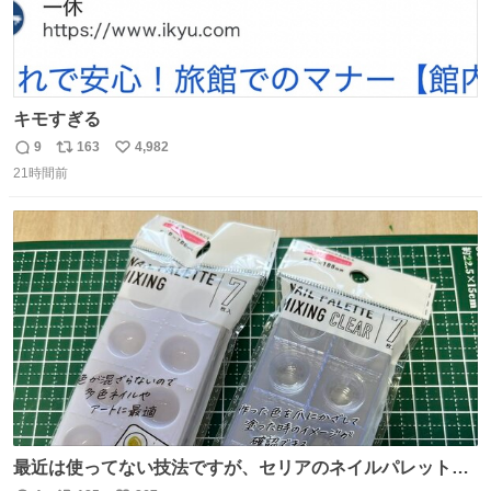
キモすぎる
9
163
4,982
返
リ
い
21時間前
信
ポ
い
数
ス
ね
ト
数
数
最近は使ってない技法ですが、セリアのネイルパレットの