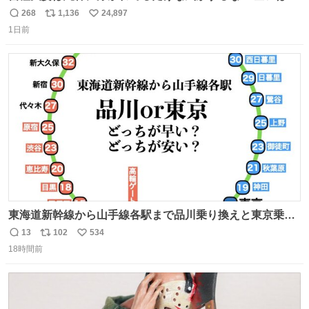
こに自分の市場価値的なものを上乗せするので、 すっぴん
268
1,136
24,897
返
リ
い
＆寝起きのボサボサ頭でも「今日も可愛いね」が止まらな
1日前
信
ポ
い
い。放っておくと永遠に髪撫でてきて作業進まない()
数
ス
ね
156cm40kg、年中日焼け止めとお友達の私より綺麗な手や
ト
数
数
めてもろて とか言う
東海道新幹線から山手線各駅まで品川乗り換えと東京乗り
換え。どっちが早いか？どっちが安いか？を調べてみた。
13
102
534
返
リ
い
数字は早い方の駅からの所要時間。駅名色分けは運賃が安
18時間前
信
ポ
い
い方で色分け。赤白抜き＝品川 青白抜き＝東京。黒字は
数
ス
ね
運賃が同じ。→
ト
数
数