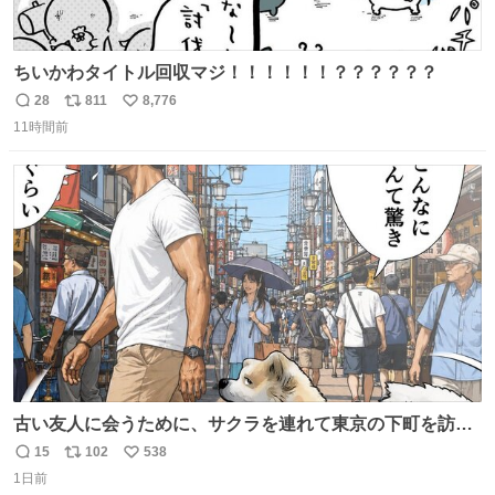
ちいかわタイトル回収マジ！！！！！！？？？？？？
28
811
8,776
返
リ
い
11時間前
信
ポ
い
数
ス
ね
ト
数
数
古い友人に会うために、サクラを連れて東京の下町を訪れ
た昌兵衛さん✨田舎とのギャップに驚きつつ、果たして無
15
102
538
返
リ
い
事に友人との再会を果たすことが出来るでしょうか…⁉️😳
1日前
信
ポ
い