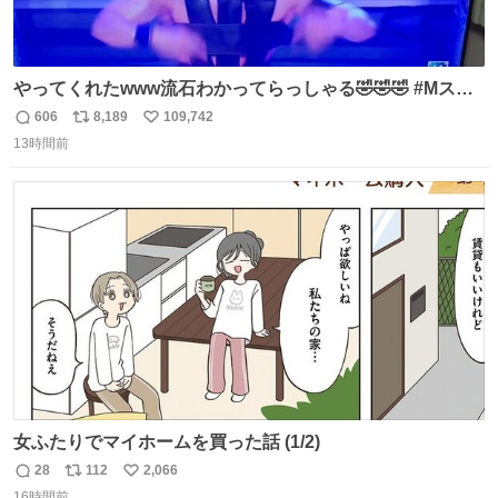
やってくれたwww流石わかってらっしゃる🤣🤣🤣 #Mステ
#西川貴教
606
8,189
109,742
返
リ
い
13時間前
信
ポ
い
数
ス
ね
ト
数
数
女ふたりでマイホームを買った話 (1/2)
28
112
2,066
返
リ
い
16時間前