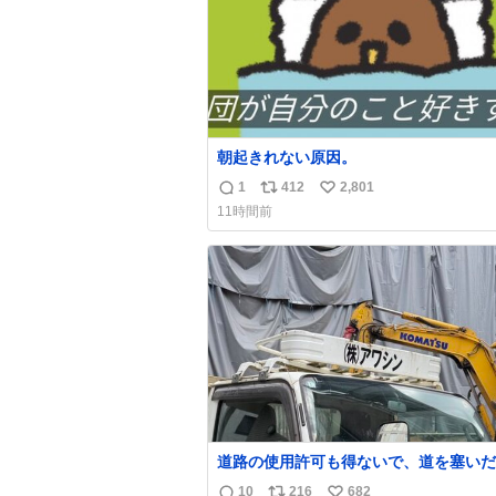
朝起きれない原因。
1
412
2,801
返
リ
い
11時間前
信
ポ
い
数
ス
ね
ト
数
数
道路の使用許可も得ないで、道を塞いだ
解体作業してる。 写真を撮ろうとした
10
216
682