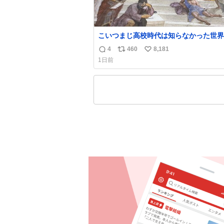
こいつまじ高校時代は知らなかった世界
溢れすぎてて𝑩𝑰𝑮 𝑳𝑶𝑽𝑬＿＿
4
460
8,181
返
リ
い
1日前
信
ポ
い
数
ス
ね
ト
数
数