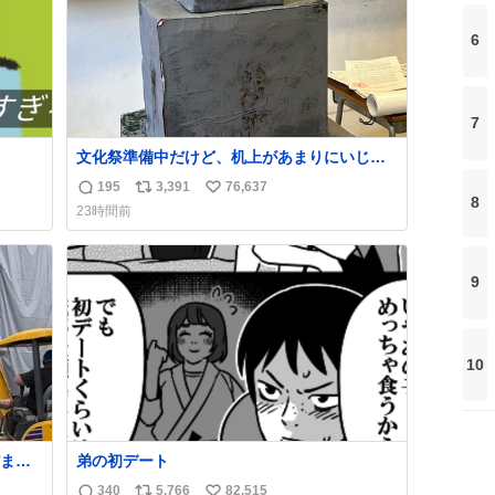
6
7
文化祭準備中だけど、机上があまりにいじめ
っぽすぎる
195
3,391
76,637
返
リ
い
8
23時間前
信
ポ
い
数
ス
ね
ト
数
9
数
10
まま
弟の初デート
ら「勝
340
5,766
82,515