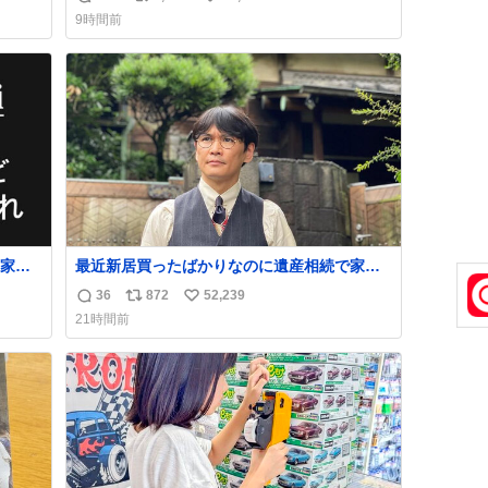
返
リ
い
な
9時間前
信
ポ
い
数
ス
ね
ト
数
数
家族
最近新居買ったばかりなのに遺産相続で家も
のは誹
らっちゃった長男
36
872
52,239
返
リ
い
ゃん
21時間前
信
ポ
い
数
ス
ね
ト
数
数