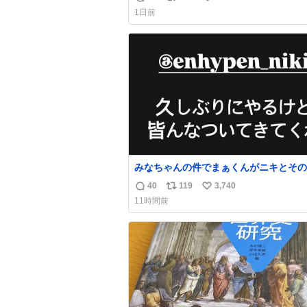
返
リ
い
手に写真撮るな馬鹿野郎」と罵倒される
1日前
ど。
信
ポ
い
数
ス
ね
ト
数
数
みなちゃんの件でまぁくんがニキとその
を脅してるけど絶対間違えてる。 悪い
40
119
3,740
返
リ
い
謗中傷した人達でしょ。こんなのみなち
11時間前
望んでないし曲がった正義すぎる
信
ポ
い
数
ス
ね
ト
数
数