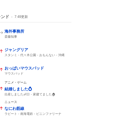
レンド
7:49
更新
海外事務所
斎藤知事
ジャングリア
スタンミ
代々木公園
おもんない
沖縄
おっぱいマウスパッド
マウスパッド
アニメ・ゲーム
結婚しました💍
出産しました👶🏻
家建てました🏠
ブックオフ
出産しました
結婚しました
ニュース
ガンプラ
なにわ筋線
ラピート
南海電鉄
ピニンファリーナ