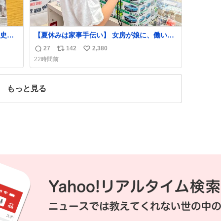
史が
【夏休みは家事手伝い】 女房が娘に、働いた
らバイト代もらえば？と言ったら、娘は、い
27
142
2,380
返
リ
い
らない、と言って黙々と働いてくれました。
22時間前
あとでソフトクリーム買ってやろうと思いま
信
ポ
い
した。
数
ス
ね
ト
数
もっと見る
数