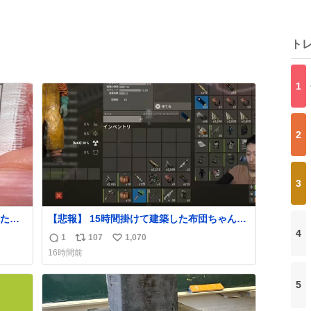
ト
1
2
3
たの
【悲報】 15時間掛けて建築した布団ちゃんの
ラ
拠点、ボマー集団の突撃により一瞬にして崩
4
1
107
1,070
返
リ
い
壊
16時間前
会社
信
ポ
い
ンスベ
数
ス
ね
社の
5
ト
数
数