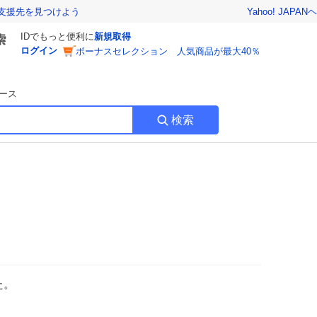
Yahoo! JAPAN
ヘ
支援先を見つけよう
IDでもっと便利に
新規取得
ログイン
ボーナスセレクション 人気商品が最大40％
ース
検索
た。