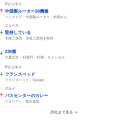
ITビジネス
中国製ルーター20機種
バックドア
中国製ルーター
外部から
ルーター
TP-LINK
ニュース
堅持している
非核三原則
非核三原則を堅持
核兵器のない世界
238個
大量注文
43億円
43億
キャンセル
ジャンプ
43%
ITビジネス
フランスベッド
フラソスベッド
Google
グルメ
バスセンターのカレー
イタリアン
飲み放題
20位まで見る