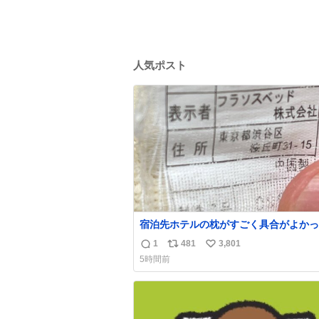
人気ポスト
宿泊先ホテルの枕がすごく具合がよかっ
でどこのメーカーだろうとタグを見たら フ
1
481
3,801
返
リ
い
ソスベッド という聞いたことのない会社で困
5時間前
ってる。該当の渋谷区の住所にもそんな
信
ポ
い
ないっぽいし。Googleで尋ねてもフラ
数
ス
ね
ッドっていうパチモンみたいな名前の会
ト
数
ことしか教えてくれないし詰んでる
数