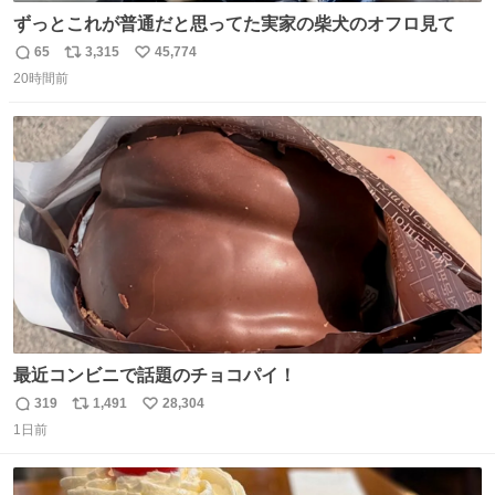
ずっとこれが普通だと思ってた実家の柴犬のオフロ見て
65
3,315
45,774
返
リ
い
20時間前
信
ポ
い
数
ス
ね
ト
数
数
最近コンビニで話題のチョコパイ！
319
1,491
28,304
返
リ
い
1日前
信
ポ
い
数
ス
ね
ト
数