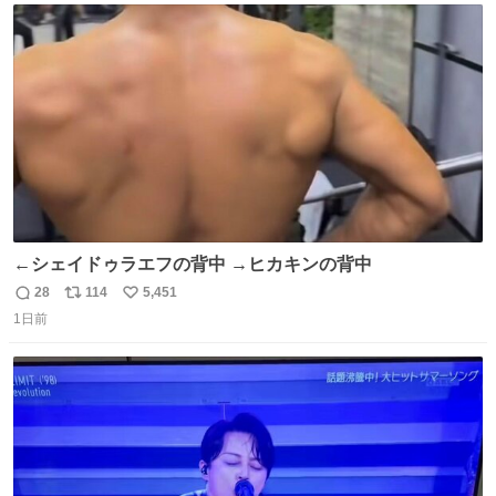
ト
数
数
←シェイドゥラエフの背中 →ヒカキンの背中
28
114
5,451
返
リ
い
1日前
信
ポ
い
数
ス
ね
ト
数
数