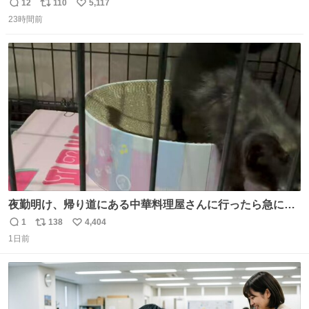
ッチンでひとり焼肉できてしあわせだもん՞ o̴̶̷̥ ̫ o̴̶̷̥ ՞
12
110
5,117
返
リ
い
23時間前
信
ポ
い
数
ス
ね
ト
数
数
夜勤明け、帰り道にある中華料理屋さんに行ったら急に
「トイレニネコチャンイルヨ！ドウブツスキデショ！」と
1
138
4,404
返
リ
い
言われ(好きだけどさ……)とトイレ行ったらまじで可愛い
1日前
信
ポ
い
猫ちゃんがいた最大級のありがとうありがとうありがとう
数
ス
ね
ね〜〜〜！
ト
数
数