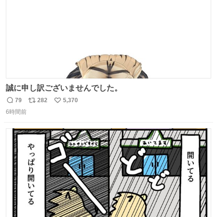
誠に申し訳ございませんでした。
79
282
5,370
返
リ
い
6時間前
信
ポ
い
数
ス
ね
ト
数
数