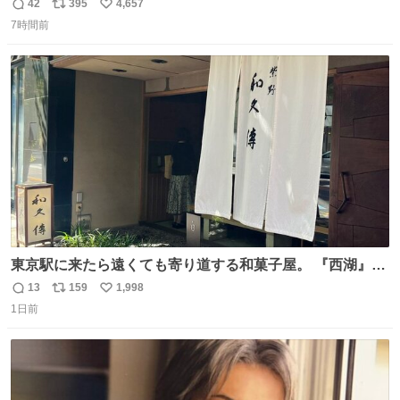
る〜〜〜！！！！！！！！ 店員さんの神対応によって先頭
42
395
4,657
返
リ
い
並んでたのに列からハブられてたwwwwwwwwwwww
7時間前
信
ポ
い
数
ス
ね
ト
数
数
東京駅に来たら遠くても寄り道する和菓子屋。 『西湖』と
いう笹に包まれ、蓮根の粉で出来た生菓子がたまらなく美
13
159
1,998
返
リ
い
味しい。 笹の香りと和三盆の風味、蓮粉のもちもちと特徴
1日前
信
ポ
い
ある食感は唯一無二。
数
ス
ね
ト
数
数