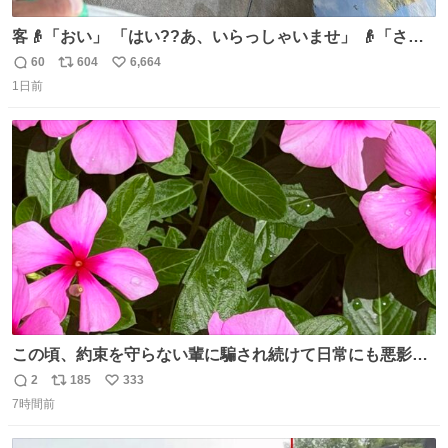
客👴「おい」 「はい??あ、いらっしゃいませ」 👴「さっ
きからずっと水出しっぱなしでもったいないだろ」 「静電
60
604
6,664
返
リ
い
気を逃がし、熱くなった地面の温度を下げ、引火事故の防
1日前
信
ポ
い
止の為必要な作業です」 👴「水不足の昨今にもったいない
数
ス
ね
ことをするな!!」 それでは歌います、聞いてください 「井
ト
数
数
戸水」
この頃、約束を守らない輩に騙され続けて日常にも悪影響
が出てきて仕事も出来ずでストレスマックス。 解決には断
2
185
333
返
リ
い
ち切るのみ。 そんな時に美しい光景は救いの刻です。 人様
7時間前
信
ポ
い
に迷惑をかける人間の神経には理解が出来ないし理解する
数
ス
ね