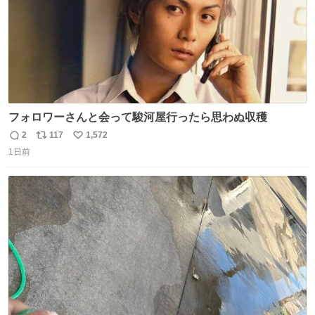
フォロワーさんと会って駿河屋行ったら思わぬ収穫
2
117
1,572
返
リ
い
1日前
信
ポ
い
数
ス
ね
ト
数
数