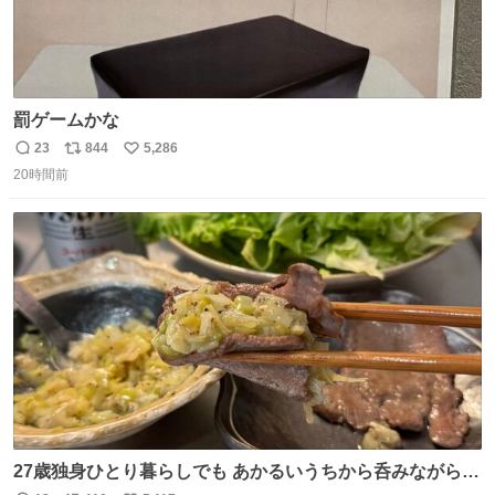
罰ゲームかな
23
844
5,286
返
リ
い
20時間前
信
ポ
い
数
ス
ね
ト
数
数
27歳独身ひとり暮らしでも あかるいうちから呑みながらキ