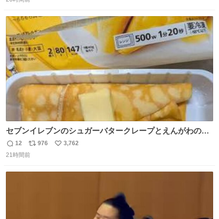
信
ポ
い
数
ス
ね
ト
数
数
セブンイレブンのシュガーバタークレープとえんがわの寿
司を探している人へ！ シュガーバタークレープは目黒、品
12
976
3,762
返
リ
い
川、蒲田、渋谷、川崎、横浜、鶴見、九州の一部エリア限
21時間前
信
ポ
い
定商品で8月5日に発注が終了したため店舗に置いてあると
数
ス
ね
ころ少ないですが見つけたら即買いです🤩❣️
ト
数
数