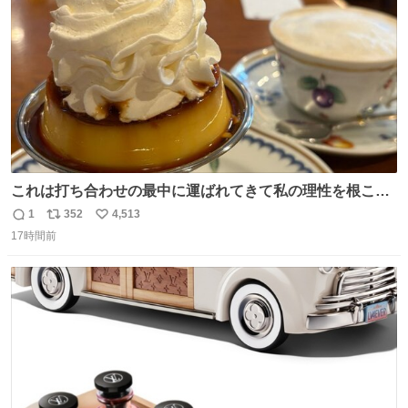
数
これは打ち合わせの最中に運ばれてきて私の理性を根こそ
ぎ奪い去ったプリンの写真です。
1
352
4,513
返
リ
い
17時間前
信
ポ
い
数
ス
ね
ト
数
数