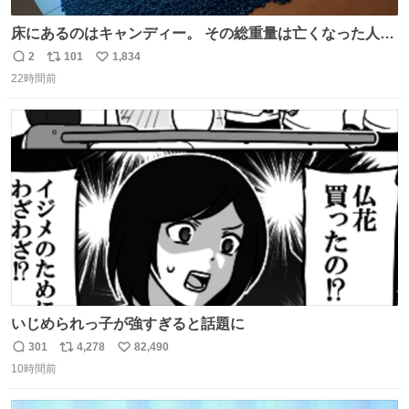
床にあるのはキャンディー。 その総重量は亡くなった人と
同等の重さだそうです。 鑑賞者は一つ持ち帰れますが、亡
2
101
1,834
返
リ
い
くなった人の一部を持ち帰っているような感覚になりまし
22時間前
信
ポ
い
た。 勇気を出して口に入れたら、ハッカ味😳✨ #ポーラ美
数
ス
ね
術館
ト
数
数
いじめられっ子が強すぎると話題に
301
4,278
82,490
返
リ
い
10時間前
信
ポ
い
数
ス
ね