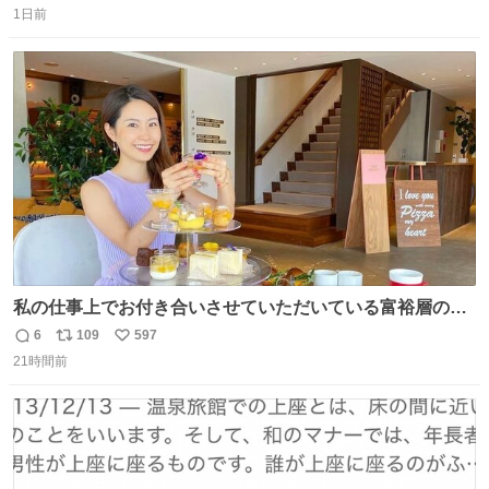
1日前
信
ポ
い
数
ス
ね
ト
数
数
私の仕事上でお付き合いさせていただいている富裕層の社
長さん達は、こんな事しない。 こんな自慢は一切しない
6
109
597
返
リ
い
し、なんなら表に出てこない。 自分に自信がない半端モン
21時間前
信
ポ
い
はブランドで自分を飾りキラキラ自慢をする。 #折田楓
数
ス
ね
#merchu
ト
数
数