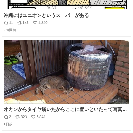
沖縄にはユニオンというスーパーがある
11
145
1,240
返
リ
い
2時間前
信
ポ
い
数
ス
ね
ト
数
数
オカンからタイヤ届いたからここに置いといたって写真送
られてきたけど明らかに猫が邪魔くさそうな顔してて草
2
323
5,841
返
リ
い
1日前
信
ポ
い
数
ス
ね