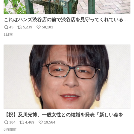
これはハンズ渋谷店の前で渋谷店を見守ってくれている
「くつろ木」。
45
5,239
58,101
返
リ
い
1日前
信
ポ
い
数
ス
ね
ト
数
数
【祝】及川光博、一般女性との結婚を発表「新しい命を授
かっております」 news.livedoor.com/lite/article_d…
304
4,469
19,564
返
リ
い
「私、及川光博はこの度、交際しておりました方と入籍い
6時間前
信
ポ
い