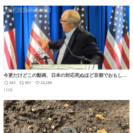
たしました。また、新しい命を授かっております」「今後
数
ス
ね
も変わらず俳優として、ミッチーとして、努力し精進して
ト
数
数
参ります」とつづった。
今更だけどこの動画、日本の対応死ぬほど京都でおもしろ
い。 なんなら敬語で丁寧に煽りまくってるの好き。笑
163
957
24,189
返
リ
い
1日前
信
ポ
い
数
ス
ね
ト
数
数