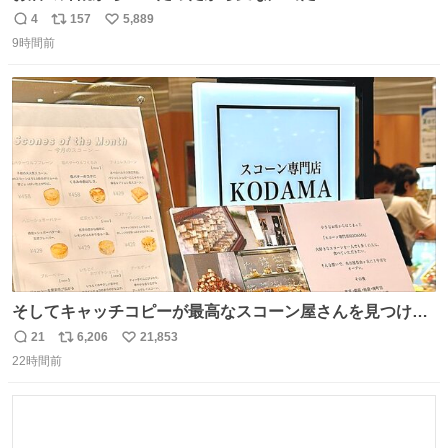
4
157
5,889
返
リ
い
9時間前
信
ポ
い
数
ス
ね
ト
数
数
そしてキャッチコピーが最高なスコーン屋さんを見つけて
しまったので思わず買い込んでしまった。スコーンなんて
21
6,206
21,853
返
リ
い
パッサパサなほどええですからね。
22時間前
信
ポ
い
数
ス
ね
ト
数
数