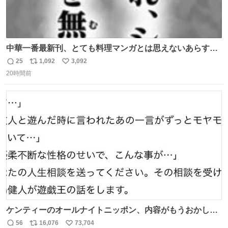
中華一番最新刊、とても料理マンガとは思えないあらすじ
の書き出ししてて最高
25
1,092
3,092
返
リ
い
20時間前
信
ポ
い
数
ス
ね
ト
数
数
ケンティーのオールナイトニッポン、内容がもうおかしい
#中島健人ANN
56
16,076
73,704
返
リ
い