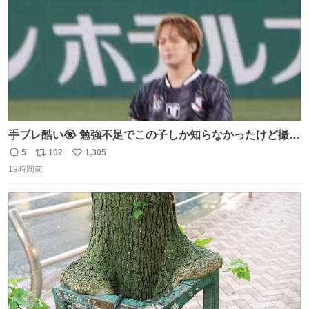
手ブレ酷い😭 勉強不足でこの子しか知らなかったけど撮っ
てみた😓😓 #TravisJapan #Jリーグ #松倉海斗
5
102
1,305
返
リ
い
19時間前
信
ポ
い
数
ス
ね
ト
数
数