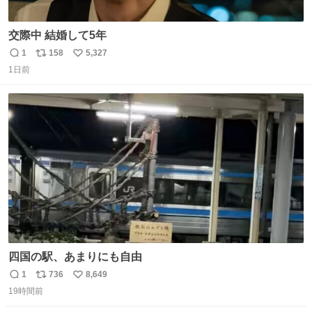
交際中 結婚して5年
1
158
5,327
返
リ
い
1日前
信
ポ
い
数
ス
ね
ト
数
数
四国の駅、あまりにも自由
1
736
8,649
返
リ
い
19時間前
信
ポ
い
数
ス
ね