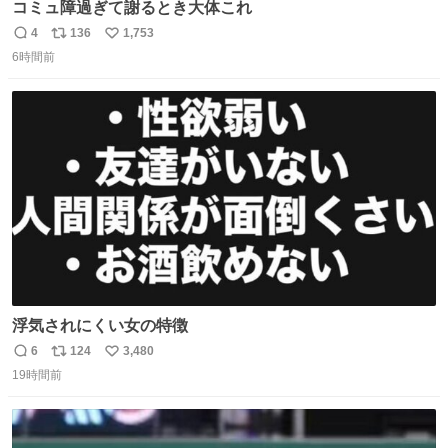
コミュ障過ぎて謝るとき大体これ
4
136
1,753
返
リ
い
6時間前
信
ポ
い
数
ス
ね
ト
数
数
浮気されにくい女の特徴
6
124
3,480
返
リ
い
19時間前
信
ポ
い
数
ス
ね
ト
数
数