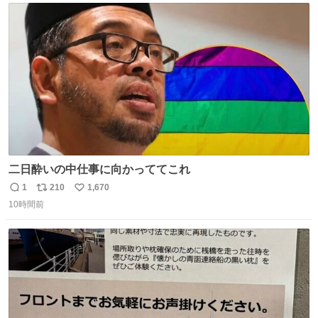
ト
数
数
二日酔いの中仕事に向かっててこれ
1
210
1,670
返
リ
い
10時間前
信
ポ
い
数
ス
ね
ト
数
数