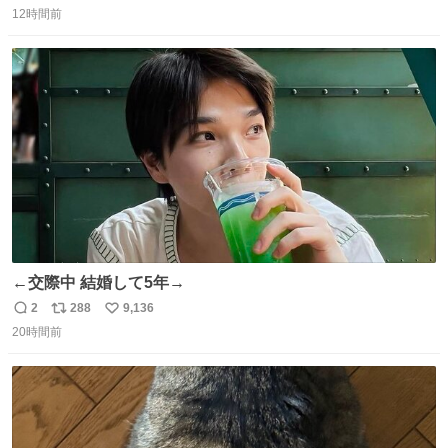
12時間前
信
ポ
い
数
ス
ね
ト
数
数
←交際中 結婚して5年→
2
288
9,136
返
リ
い
20時間前
信
ポ
い
数
ス
ね
ト
数
数