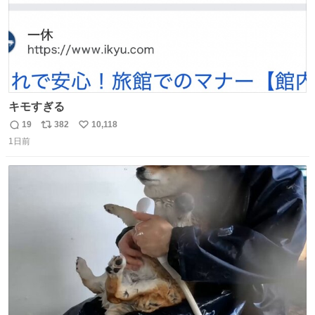
キモすぎる
19
382
10,118
返
リ
い
1日前
信
ポ
い
数
ス
ね
ト
数
数