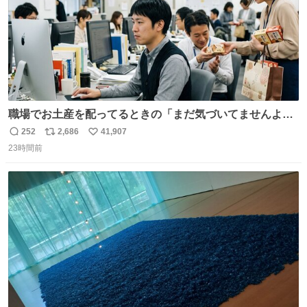
職場でお土産を配ってるときの「まだ気づいてませんよ」
的な演技が毎回シンドい。
252
2,686
41,907
返
リ
い
23時間前
信
ポ
い
数
ス
ね
ト
数
数