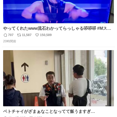
やってくれたwww流石わかってらっしゃる🤣🤣🤣 #Mステ
#西川貴教
707
11,587
150,589
返
リ
い
20時間前
信
ポ
い
数
ス
ね
ト
数
数
ベトチャイがざまぁなことなってて飯うますぎ