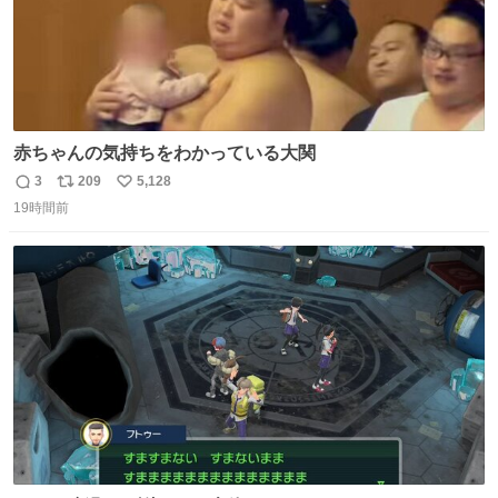
赤ちゃんの気持ちをわかっている大関
3
209
5,128
返
リ
い
19時間前
信
ポ
い
数
ス
ね
ト
数
数