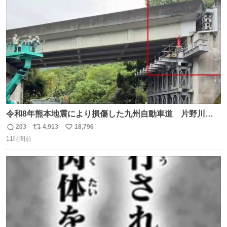
気もない。 実直に生きる！ 今日も嘘に負けずに頑張りま
ト
数
数
す。 #LUNE #約束
令和8年熊本地震により損傷した九州自動車道 片野川橋
（下り線）の復旧作業を行っています。 タイムラプス動画
203
4,913
18,796
返
リ
い
で、段差が生じた橋桁をジャッキアップしている様子をご
11時間前
信
ポ
い
紹介します。 引き続き、早期復旧に向けて着実に工事を進
数
ス
ね
めてまいります。 #NEXCO西日本 #熊本地震
ト
数
数