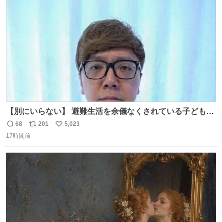
ト
数
数
【別にいらない】 避難生活を余儀なくされている子どもた
ちのためにヒカキンボックス1000個を寄付させていただき
68
201
5,023
返
リ
い
ました
17時間前
信
ポ
い
数
ス
ね
ト
数
数