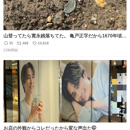
山登ってたら寛永銭落ちてた。 亀戸正字だから1670年頃に
鋳造されたもの。
35
468
10,818
返
リ
い
22時間前
信
ポ
い
数
ス
ね
ト
数
数
お店の外観からコレだったから変な声出た🤭