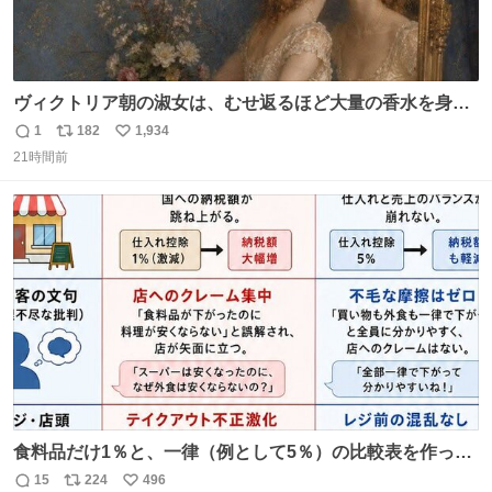
ヴィクトリア朝の淑女は、むせ返るほど大量の香水を身に
つけるものではないとされていた。それでも香水は、髪や
1
182
1,934
返
リ
い
肌の手入れと同じくらい、ヴィクトリア朝の女性達の美容
21時間前
信
ポ
い
習慣に欠かせないものだった。 当時の香水は、現在私たち
数
ス
ね
が知る香水よりも単純な組成で、その大部分は薔薇、菫、
ト
数
数
ベルガモット、
食料品だけ1％と、一律（例として5％）の比較表を作って
みました。 参考になるかと思います。
15
224
496
返
リ
い