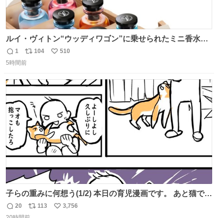
ルイ・ヴィトン“ウッディワゴン”に乗せられたミニ香水コ
フレ、グラデカラーのフレグランスケースも - fashion-
1
104
510
返
リ
い
press.net/news/149472
5時間前
信
ポ
い
数
ス
ね
ト
数
数
子らの重みに何想う(1/2) 本日の育児漫画です。 あと猫で
す。
20
113
3,756
返
リ
い
20時間前