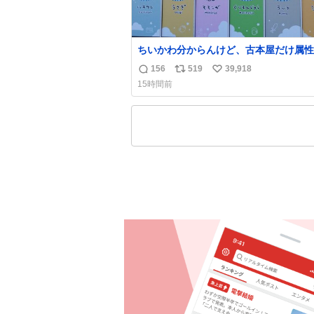
ちいかわ分からんけど、古本屋だけ属性
前になってるのはどういうこと？
156
519
39,918
返
リ
い
15時間前
信
ポ
い
数
ス
ね
ト
数
数