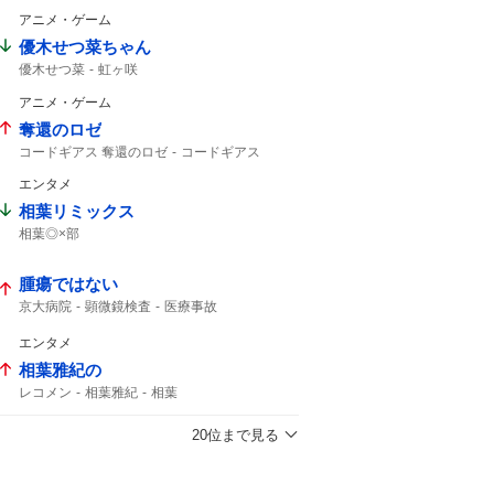
アニメ・ゲーム
優木せつ菜ちゃん
優木せつ菜
虹ヶ咲
アニメ・ゲーム
奪還のロゼ
コードギアス 奪還のロゼ
コードギアス
BS-tBS
エンタメ
相葉リミックス
相葉◎×部
腫瘍ではない
京大病院
顕微鏡検査
医療事故
エンタメ
相葉雅紀の
レコメン
相葉雅紀
相葉
20位まで見る