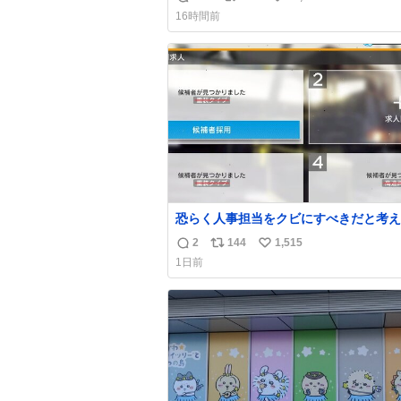
返
リ
い
上乗せするので、 すっぴん＆寝起きのボサボ
16時間前
サ頭でも「今日も可愛いね」が止まらな
信
ポ
い
放っておくと永遠に髪撫でてきて作業進
数
ス
ね
い() 156cm40kg、年中日焼け止めとお友達の
ト
数
私より綺麗な手やめてもろて とか言う
数
恐らく人事担当をクビにすべきだと考え
るが‥‥‥
2
144
1,515
返
リ
い
1日前
信
ポ
い
数
ス
ね
ト
数
数