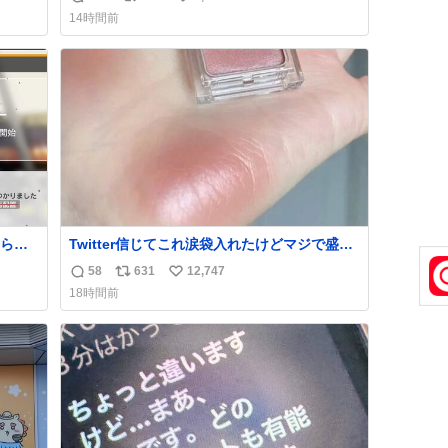
返
リ
い
news.livedoor.com/article/detail… 4日に西
14時間前
い。
鉄福岡（天神）駅および薬院駅で発生した駅
信
ポ
い
まな
構内放送事案について声明を公表した。「第
数
ス
ね
三者によって駅構内放送設備に外部から不正
ト
数
に音声が流された可能性も含めて確認を実
数
施」と説明した。
られ
Twitter信じてこれ涙袋入れたけどマジで盛れ
た…ありがとう…
58
631
12,747
返
リ
い
18時間前
信
ポ
い
数
ス
ね
ト
数
数