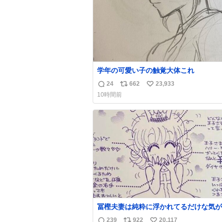
学年の可愛い子の触覚大体これ
24
662
23,933
返
リ
い
10時間前
信
ポ
い
数
ス
ね
ト
数
数
冨樫夫妻は純粋に浮かれてるだけな気が
な〜 全アはここに自分の市場価値的な
239
922
20,117