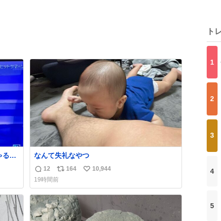
ト
1
2
3
る🤣
なんて失礼なやつ
12
164
10,944
4
返
リ
い
19時間前
信
ポ
い
数
ス
ね
ト
数
5
数