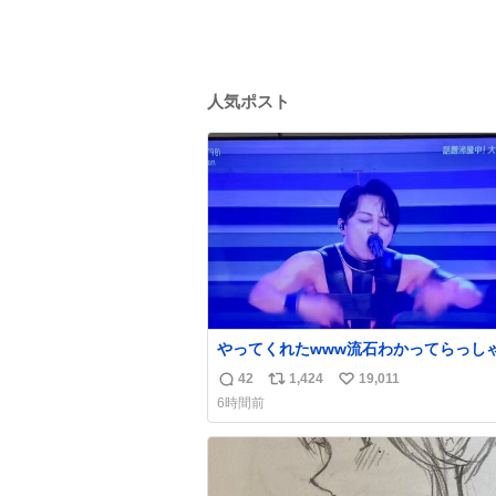
人気ポスト
やってくれたwww流石わかってらっしゃ
🤣🤣 #Mステ #西川貴教
42
1,424
19,011
返
リ
い
6時間前
信
ポ
い
数
ス
ね
ト
数
数