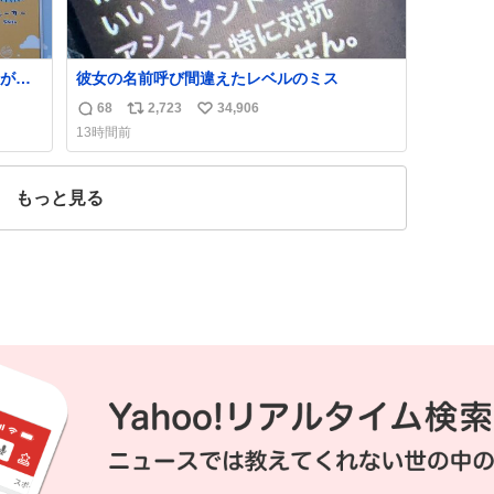
が名
彼女の名前呼び間違えたレベルのミス
68
2,723
34,906
返
リ
い
13時間前
信
ポ
い
数
ス
ね
ト
数
もっと見る
数