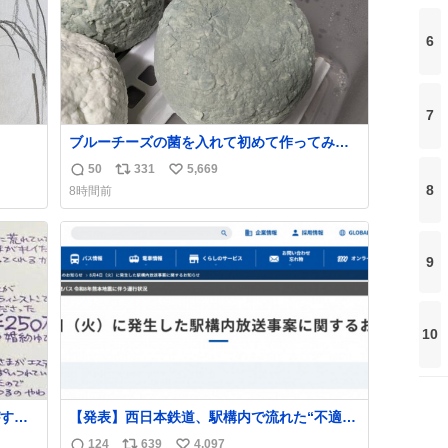
6
7
ブルーチーズの菌を入れて初めて作ってみた
チーズなんだけど 本能でちょっとヤバいと思
50
331
5,669
返
リ
い
っちゃう見た目だな
8
8時間前
信
ポ
い
数
ス
ね
ト
数
9
数
10
する
【発表】西日本鉄道、駅構内で流れた“不適切
ものを
音声”に声明「被害届も検討」
124
639
4,097