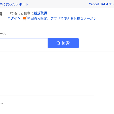
Yahoo! JAPAN
ヘ
実際に買ったレポート
IDでもっと便利に
新規取得
ログイン
初回購入限定、アプリで使えるお得なクーポン
ース
検索
た。