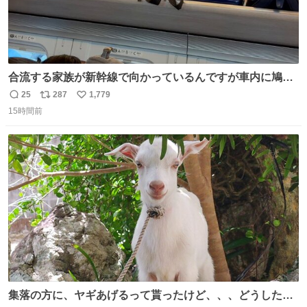
合流する家族が新幹線で向かっているんですが車内に鳩が
乗車してしまったようで 捕獲の為那須塩原で10分停止した
25
287
1,779
返
リ
い
ようで🤣無事降車👏しかし乗り継ぎが間に合わなくなって
15時間前
信
ポ
い
しまった😓
数
ス
ね
ト
数
数
集落の方に、ヤギあげるって貰ったけど、、、どうしたら