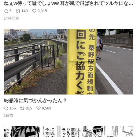
ねぇw待って嘘でしょww 耳が風で飛ばされてツルヤになっ
ちゃった🤭🌬️
5
149
3,315
返
リ
い
14時間前
信
ポ
い
数
ス
ね
ト
数
数
納品時に気づかんかったん？
156
815
9,569
返
リ
い
1日前
信
ポ
い
数
ス
ね
ト
数
数