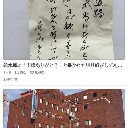
ト
数
数
給水車に「支援ありがとう」と書かれた張り紙がしてあっ
たのだ。現地で活動する職員の疲れも少し吹き飛んだの
9
851
6,403
返
リ
い
だ。温かいお気持ち、本当にありがとうございますなのだ
17時間前
信
ポ
い
😊一日も早く日常が戻るよう、これからも心を込めて支援
数
ス
ね
を続けていくのだ💪＃米子市上下水道局 ＃給水支援
ト
数
数