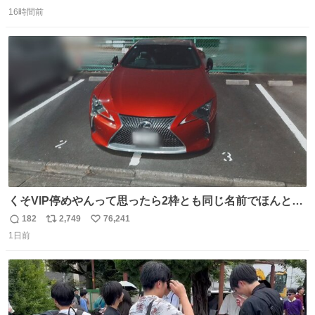
返
リ
い
16時間前
信
ポ
い
数
ス
ね
ト
数
数
くそVIP停めやんって思ったら2枠とも同じ名前でほんとの
VIP停めだった 好きですこの心意気
182
2,749
76,241
返
リ
い
1日前
信
ポ
い
数
ス
ね
ト
数
数