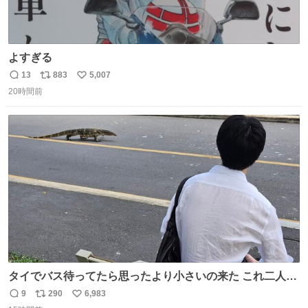
よすぎる
13
883
5,007
返
リ
い
20時間前
信
ポ
い
数
ス
ね
ト
数
数
タイでバス待ってたら思ったより小さいの来た これ二人行
けるか？
9
290
6,983
返
リ
い