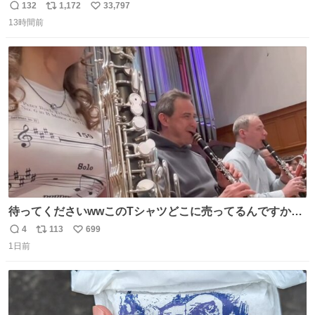
ええんかわからん。 とりあえず軒先に繋いでるけど人慣れ
132
1,172
33,797
返
リ
い
してないから、スマホの通知音でビクッてなってはる。
13時間前
信
ポ
い
数
ス
ね
ト
数
数
待ってくださいwwこのTシャツどこに売ってるんですか
www
4
113
699
返
リ
い
1日前
信
ポ
い
数
ス
ね
ト
数
数