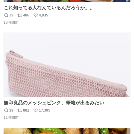
これ知ってる人なんているんだろうか。。
39
486
4,835
返
リ
い
16時間前
信
ポ
い
数
ス
ね
ト
数
数
無印良品のメッシュピンク、筆箱が出るみたい
19
882
17,395
返
リ
い
11時間前
信
ポ
い
数
ス
ね
ト
数