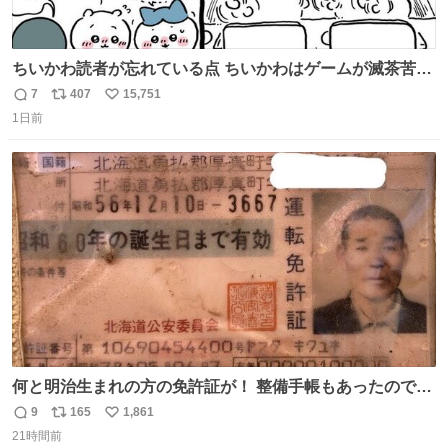
ちいかわ読者が忘れている点 ちいかわはゲームが滅茶苦茶
上手い
7
407
15,751
返
リ
い
1日前
信
ポ
い
数
ス
ね
ト
数
数
何と明治生まれの方の免許証が！ 整備手帳もあったのでこ
の方は新車で買われてるようです 住所調べても既に家はな
9
165
1,861
返
リ
い
くAIに聞いたりリサーチ力の凄い酷道仲間に調べてもらっ
21時間前
信
ポ
い