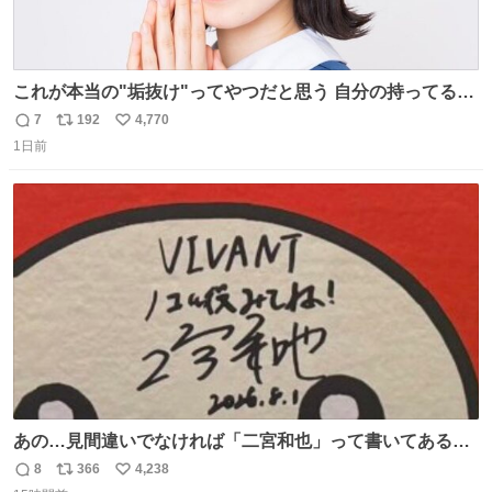
これが本当の"垢抜け"ってやつだと思う 自分の持ってるポ
テンシャルを最大限活かしてるもん 私も整形とかじゃなく
7
192
4,770
返
リ
い
て、こういう垢抜け方したい
1日前
信
ポ
い
数
ス
ね
ト
数
数
あの…見間違いでなければ「二宮和也」って書いてあるよ
うに見えるんですが…
8
366
4,238
返
リ
い