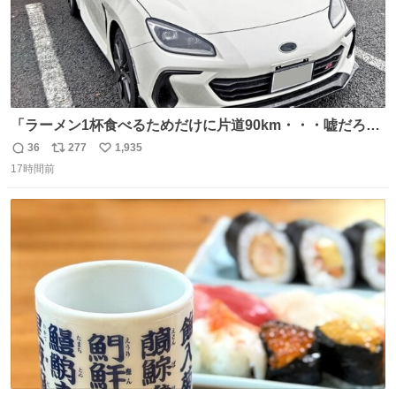
「ラーメン1杯食べるためだけに片道90km・・・嘘だろ？
正気か？」 BRZで行ってみなよ！って言いたい 幹線道
36
277
1,935
返
リ
い
路〜専用道路〜適度なワインディング〜有料区間〜市街
17時間前
信
ポ
い
地〜峠〜 BRZを全力で楽しめる最高なルート、待ってるの
数
ス
ね
は美味しいラーメン 「スバルがあるから」毎日が楽しい ↑
ト
数
数