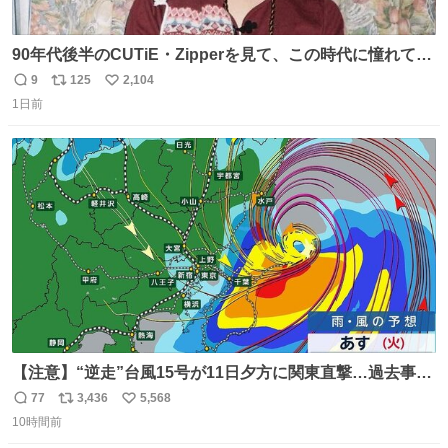
90年代後半のCUTiE・Zipperを見て、この時代に憧れて
「令和」に再現した22歳🍓 身につけてるものは全て90年代
9
125
2,104
返
リ
い
後半のお洋服❤︎
1日前
信
ポ
い
数
ス
ね
ト
数
数
【注意】“逆走”台風15号が11日夕方に関東直撃…過去事例
が少なく予想外の被害も懸念
77
3,436
5,568
返
リ
い
news.livedoor.com/lite/article_d… 台風15号はかなり珍し
10時間前
信
ポ
い
いタイプで、東海上から西に進む“逆走型”。東海上から西