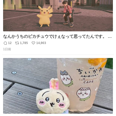
なんかうちのピカチュウでけぇなって思ってたんです。 そ
れでね、ライチュウにしたら普通のライチュウと変わらな
12
1,785
14,903
返
リ
い
いサイズになるよなって思ったんですよ。これは名案だな
1日前
信
ポ
い
と。 そしたらね、なっちゃったんですよ。 バンギラスくら
数
ス
ね
いでかいライチュウに。
ト
数
数