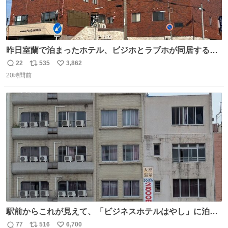
昨日室蘭で泊まったホテル、ビジホとラブホが同居する謎
形態だった。2階と3階の部屋数が異様に少ない。
22
535
3,862
返
リ
い
20時間前
信
ポ
い
数
ス
ね
ト
数
数
駅前からこれが見えて、「ビジネスホテルはやし」に泊ま
らなかったことを激しく後悔している
77
516
6,700