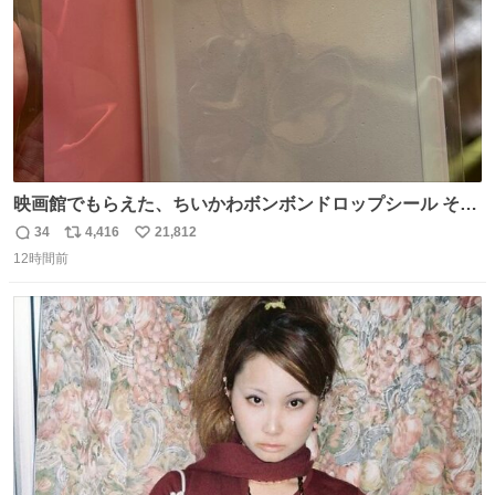
映画館でもらえた、ちいかわボンボンドロップシール その
ままキーホルダーにして使いたいって人まずキャンドゥに
34
4,416
21,812
返
リ
い
行きな 何も加工せずにキーホルダーになるケースあるか
12時間前
信
ポ
い
ら……な￼ #ちいかわ #キャンドゥ #ボンボンドロップシール
数
ス
ね
ト
数
数