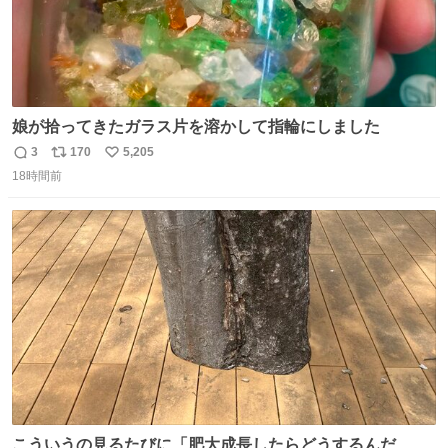
娘が拾ってきたガラス片を溶かして指輪にしました
3
170
5,205
返
リ
い
18時間前
信
ポ
い
数
ス
ね
ト
数
数
こういうの見るたびに「肥大成長したらどうするんだ