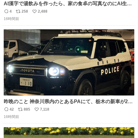
AI漢字で湯飲みを作ったら、家の食卓の写真なのにAI生成
に見える
4
258
2,488
返
リ
い
16時間前
信
ポ
い
数
ス
ね
ト
数
数
昨晩のこと 神奈川県内のとあるPAにて、栃木の新車が2
台。声をかけて撮影すると、これから熊本に行くのだとか
42
885
7,118
返
リ
い
16時間前
信
ポ
い
数
ス
ね
ト
数