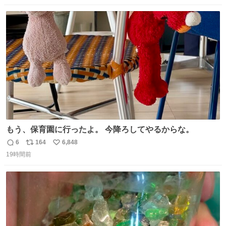
たりして辿り着きました 友人はいつかこのカブに乗って自
数
ス
ね
分の手でこの免許証を親族の方に返したいと思っていて今
ト
数
数
回実現しそうです
もう、保育園に行ったよ。 今降ろしてやるからな。
6
164
6,848
返
リ
い
19時間前
信
ポ
い
数
ス
ね
ト
数
数