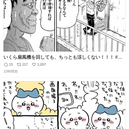
いくら扇風機を回しても、ちっとも涼しくない！！！ #浦
安鉄筋家族
15
117
1,267
返
リ
い
10時間前
信
ポ
い
数
ス
ね
ト
数
数