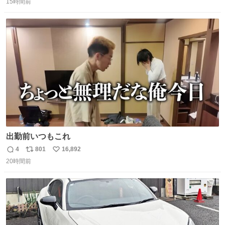
15時間前
信
ポ
い
数
ス
ね
ト
数
数
出勤前いつもこれ
4
801
16,892
返
リ
い
20時間前
信
ポ
い
数
ス
ね
ト
数
数