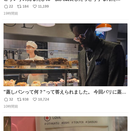
ろ…」って心配になっちゃう．
22
184
11,199
返
リ
い
19時間前
信
ポ
い
数
ス
ね
ト
数
数
"蒸しパンって何？"って答えられました。 今回パリに蒸し
パンがなかった。😭😢
32
938
10,724
返
リ
い
10時間前
信
ポ
い
数
ス
ね
ト
数
数