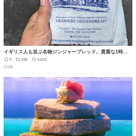
イギリス人も並ぶ名物ジンジャーブレッド。貴重な1時間
の自由時間のうち20分並んだ価値があるぐらい美味しかっ
5
206
4,833
返
リ
い
たです。
1日前
信
ポ
い
数
ス
ね
ト
数
数