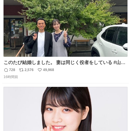
数
震 #兵庫県警察
このたび結婚しました。 妻は同じく役者をしている #山下
ひかり です。 これからも一つひとつの作品に真摯に向き合
728
2,576
49,968
返
リ
い
い、役者として精進していきます。変わらず見守っていた
16時間前
信
ポ
い
だけたら嬉しいです。 写真は先日、妻の故郷へ行った時に
数
ス
ね
立ち寄った、妻のソウルフードのラーメン屋さんでの一枚
ト
数
数
🍜