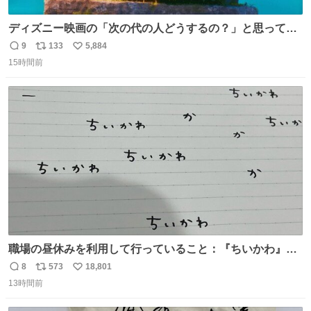
ディズニー映画の「次の代の人どうするの？」と思ってし
まうもの
9
133
5,884
返
リ
い
15時間前
信
ポ
い
数
ス
ね
ト
数
数
職場の昼休みを利用して行っていること：『ちいかわ』の
タイトルフォントの練習
8
573
18,801
返
リ
い
13時間前
信
ポ
い
数
ス
ね