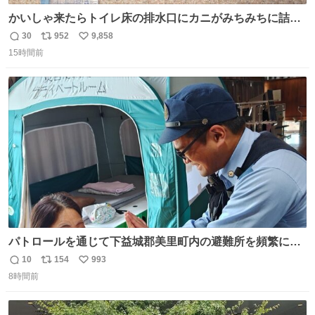
かいしゃ来たらトイレ床の排水口にカニがみちみちに詰ま
ってて横転
30
952
9,858
返
リ
い
15時間前
信
ポ
い
数
ス
ね
ト
数
数
パトロールを通じて下益城郡美里町内の避難所を頻繁に訪
問していた兵庫県警察の特別自動車警ら部隊。派遣期間の
10
154
993
返
リ
い
最終日には、避難者の方から「名残惜しいですね。」と温
8時間前
信
ポ
い
かいお言葉をいただきました。一人一人の安全・安心のた
数
ス
ね
め、警察は昼夜パトロールを続けます。 #令和８年熊本地
ト
数