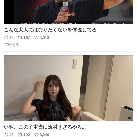
こんな大人にはなりたくないを体現してる
34
197
4,013
返
リ
い
17時間前
信
ポ
い
数
ス
ね
ト
数
数
いや、この子本当に逸材すぎるやろ...
45
120
3,949