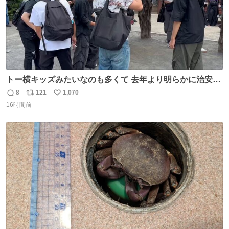
トー横キッズみたいなのも多くて 去年より明らかに治安悪
い
8
121
1,070
返
リ
い
16時間前
信
ポ
い
数
ス
ね
ト
数
数