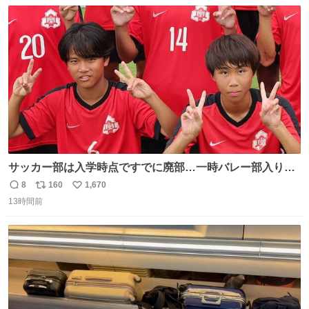
数
ス
ね
に進んで上陸した台風は過去にも3例しかない。もしも、
ト
数
数
茨城県か福島県に上陸すれば初のケースとなる。
サッカー部は入学時点ですでに廃部…一時バレー部入りも
2人で復活させた伊勢原市立中沢中の柳川&宮口、合同チー
8
160
1,670
返
リ
い
ムで歩んだ3年間の集大成で全国へ
13時間前
信
ポ
い
web.gekisaka.jp/news/jryouth/d… #中学サッカー #全国中
数
ス
ね
学校サッカー大会 #全中 #ゲキサカ
ト
数
数