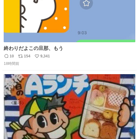
終わりだよこの旦那、もう
10
154
9,341
返
リ
い
18時間前
信
ポ
い
数
ス
ね
ト
数
数