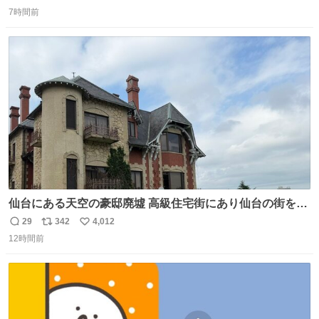
返
リ
い
7時間前
信
ポ
い
数
ス
ね
ト
数
数
仙台にある天空の豪邸廃墟 高級住宅街にあり仙台の街を一
望できたのだろう それにしても美しい家や
29
342
4,012
返
リ
い
12時間前
信
ポ
い
数
ス
ね
ト
数
数