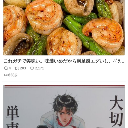
数
これガチで美味い。味濃いめだから満足感エグいし、ﾊﾞｸﾊﾞ
ｸ食べても低カロリーなの。(ただ次の日予定ある時は気を
4
203
2,171
返
リ
い
つけて😭)
14時間前
信
ポ
い
数
ス
ね
ト
数
数