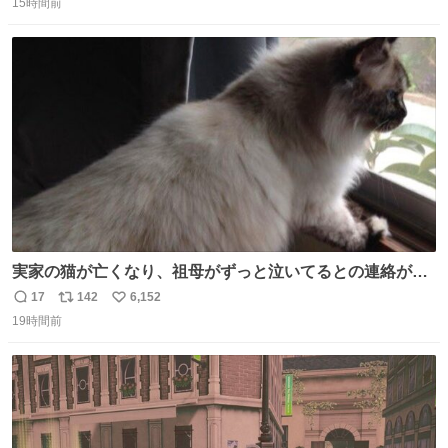
15時間前
信
ポ
い
数
ス
ね
ト
数
数
実家の猫が亡くなり、祖母がずっと泣いてるとの連絡があ
りました… 西日本豪雨の時、家族が避難する中1匹で2階に
17
142
6,152
返
リ
い
残り、怖い思いをして頑張った子だった😢私の家族を支え
19時間前
信
ポ
い
てくれて本当にありがとう✨
数
ス
ね
ト
数
数