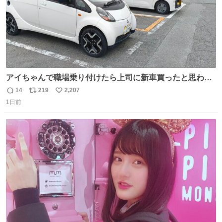
アイちゃんで職場乗り付けたら上司に新車買ったと思われ
たの嬉しすぎる。 20年落ちの車もやりようによっては新車
14
219
2,207
返
リ
い
っぽく見えるってことよ。 令和の車の横に並べても違和感
1日前
信
ポ
い
ない平成18年式です。
数
ス
ね
ト
数
数