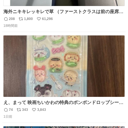
海外ニキキレッキレで草 （ファーストクラスは前の座席で
あるため）
208
1,800
61,296
返
リ
い
18時間前
信
ポ
い
数
ス
ね
ト
数
数
え、まって 映画ちいかわの特典のボンボンドロップシール
もうメルカリにでてるやん #ちいかわ
74
343
3,843
返
リ
い
1日前
信
ポ
い
数
ス
ね