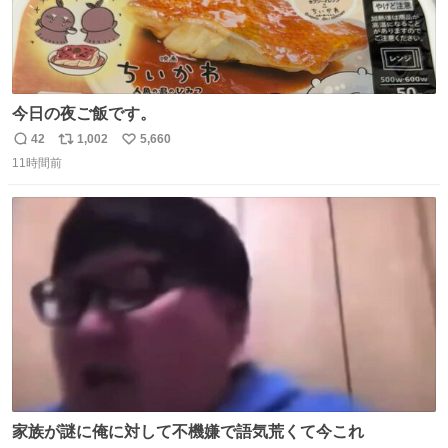
今日の夜ご飯です。
42
1,002
5,660
返
リ
い
11時間前
信
ポ
い
数
ス
ね
ト
数
数
家族が謎に俺に対して不機嫌で語気荒くて今これ