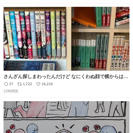
数
ス
ね
ト
数
数
さんざん探しまわったんだけど なにくわぬ顔で横からはえ
てた
27
1,722
16,216
返
リ
い
22時間前
信
ポ
い
数
ス
ね
ト
数
数