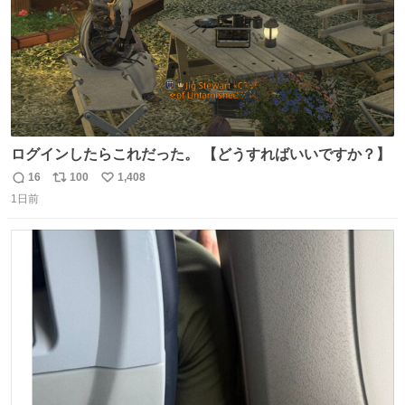
ログインしたらこれだった。 【どうすればいいですか？】
16
100
1,408
返
リ
い
1日前
信
ポ
い
数
ス
ね
ト
数
数