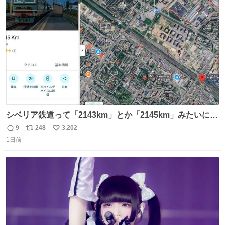
ト
数
数
シベリア鉄道って「2143km」とか「2145km」みたいに、
モスクワからの距離名そのままの駅名があるんですね。
9
248
3,202
返
リ
い
1日前
信
ポ
い
数
ス
ね
ト
数
数