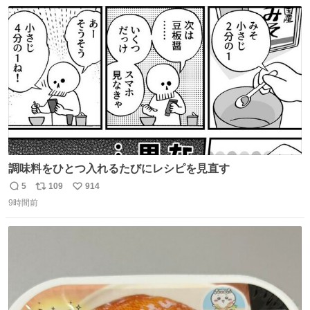
数
ス
ね
ト
数
数
調味料をひとつ入れるたびにレシピを見直す
5
109
914
返
リ
い
9時間前
信
ポ
い
数
ス
ね
ト
数
数