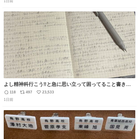
1日前
信
ポ
い
数
ス
ね
ト
数
数
よし精神科行こう‼️と急に思い立って困ってること書き出
してたらペン止まらなくなってすごい勢いで埋まってワロ
118
497
23,533
返
リ
い
タ
1日前
信
ポ
い
数
ス
ね
ト
数
数