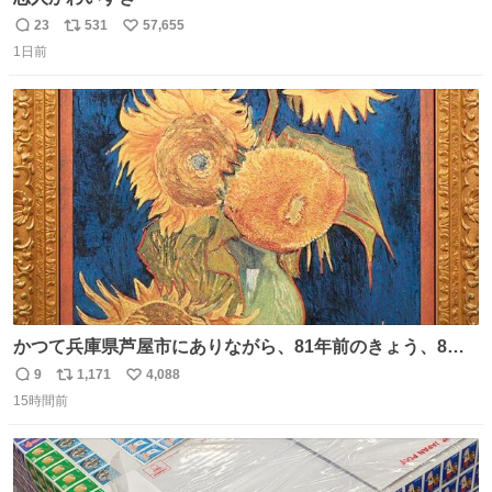
23
531
57,655
返
リ
い
1日前
信
ポ
い
数
ス
ね
ト
数
数
かつて兵庫県芦屋市にありながら、81年前のきょう、8月6
日の阪神大空襲の折に残念ながら焼失した、 #ゴッホ の幻
9
1,171
4,088
返
リ
い
の「 #ヒマワリ 」。 当館は、東京都にある武者小路実篤記
15時間前
信
ポ
い
念館にご協力いただき、当時発行されたカラー印刷画集よ
数
ス
ね
り陶板で原寸大に再現し、2014年より展示しています。 #
ト
数
数
大塚国際美術館