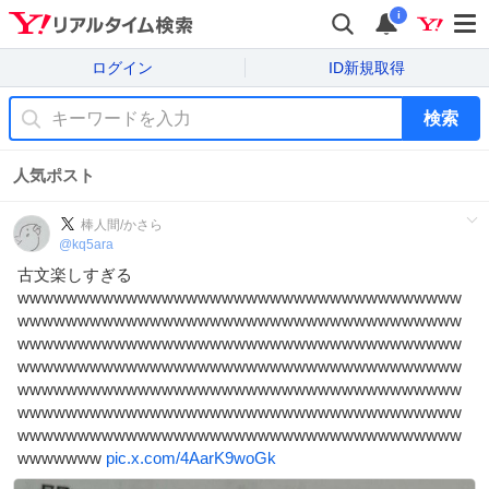
i
ログイン
ID新規取得
検索
人気ポスト
棒人間/かさら
@
kq5ara
古文楽しすぎる
wwwwwwwwwwwwwwwwwwwwwwwwwwwwwwwwwwwww
wwwwwwwwwwwwwwwwwwwwwwwwwwwwwwwwwwwww
wwwwwwwwwwwwwwwwwwwwwwwwwwwwwwwwwwwww
wwwwwwwwwwwwwwwwwwwwwwwwwwwwwwwwwwwww
wwwwwwwwwwwwwwwwwwwwwwwwwwwwwwwwwwwww
wwwwwwwwwwwwwwwwwwwwwwwwwwwwwwwwwwwww
wwwwwwwwwwwwwwwwwwwwwwwwwwwwwwwwwwwww
wwwwwww
pic.x.com/4AarK9woGk