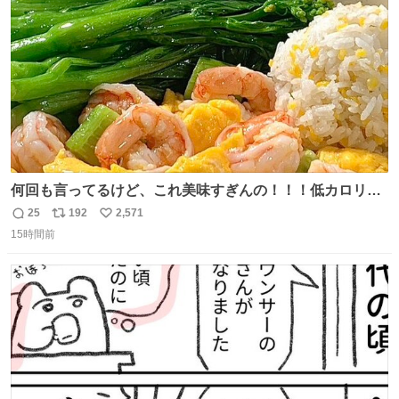
数
うか…素敵すぎる
何回も言ってるけど、これ美味すぎんの！！！低カロリー
で満足感エグいから一生食べてる😭
25
192
2,571
返
リ
い
15時間前
信
ポ
い
数
ス
ね
ト
数
数