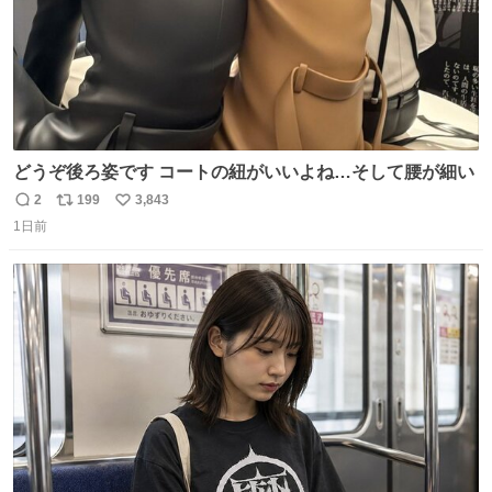
どうぞ後ろ姿です コートの紐がいいよね…そして腰が細い
2
199
3,843
返
リ
い
1日前
信
ポ
い
数
ス
ね
ト
数
数