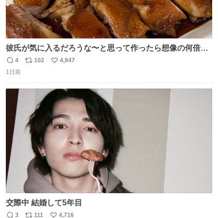
彼氏が気に入るだろうな〜と思って作ったら想像の何倍も
美味しい美味しい言ってくれて嬉しい
4
102
4,947
返
リ
い
1日前
信
ポ
い
数
ス
ね
ト
数
数
交際中 結婚して5年目
3
111
4,716