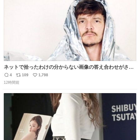
数
ネットで拾ったわけの分からない画像の答え合わせがされ
ていくw
4
109
1,798
返
リ
い
12時間前
信
ポ
い
数
ス
ね
ト
数
数