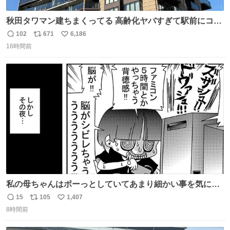
秋田タワマン建ちまくってる 高齢化ヤバすぎて駅前にコン
パクトシティつくって高齢者を住ませる考えらしい 病院も
102
671
6,186
返
リ
い
全部駅前にある
16時間前
信
ポ
い
数
ス
ね
ト
数
数
私の母ちゃんはボーっとしていてあまり細かい事を気にし
ません。優秀な人の多い現代の価値観から見ると、あまり
15
105
1,407
返
リ
い
優秀な母親ではないかもしれません。でも、だからこそ、
8時間前
信
ポ
い
私はそういう母親が大好きです。今も昔もすごくリラック
数
ス
ね