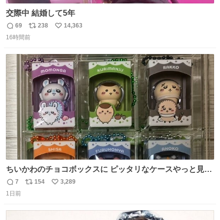
交際中 結婚して5年
69
238
14,363
返
リ
い
16時間前
信
ポ
い
数
ス
ね
ト
数
数
ちいかわのチョコボックスに ピッタリなケースやっと見つ
かった😭
7
154
3,289
返
リ
い
1日前
信
ポ
い
数
ス
ね
ト
数