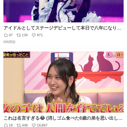
アイドルとしてステージデビューして本日で八年になりま
した。これからもここに居続けられますように❤︎
47
130
971
返
リ
い
6時間前
信
ポ
い
数
ス
ね
ト
数
数
これは名言すぎる😂 (消しゴム食べた6歳の弟を思い出しな
がら)
19
448
10,667