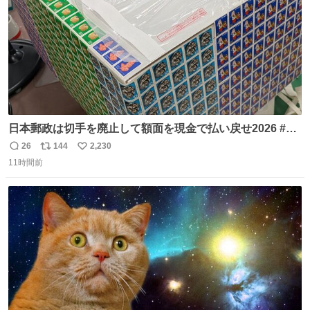
日本郵政は切手を廃止して額面を現金で払い戻せ2026 #日
本郵政 @JapanPostHD_PR
26
144
2,230
返
リ
い
11時間前
信
ポ
い
数
ス
ね
ト
数
数