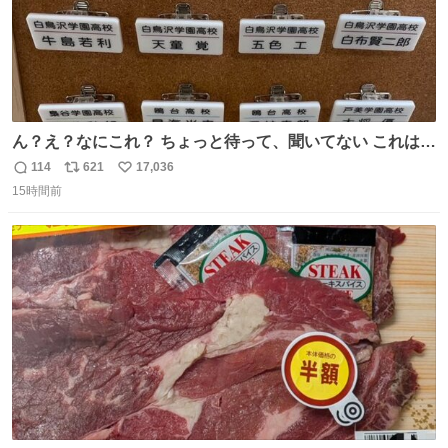
ん？え？なにこれ？ ちょっと待って、聞いてない これは販
売されているのもですか？
114
621
17,036
返
リ
い
15時間前
信
ポ
い
数
ス
ね
ト
数
数