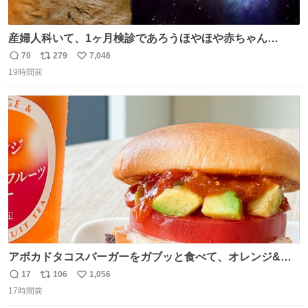
産婦人科いて、1ヶ月検診であろうほやほや赤ちゃん👩‍🍼
と推定2,3歳の女の子👧🏻をワンオペで連れてるママがいる
70
279
7,046
返
リ
い
のだけども 女の子ずっとママの側から離れない…⁉️ 手を繋
19時間前
信
ポ
い
がなくてもうろちょろしないしママが歩いたらピクミンみ
数
ス
ね
たいにﾄﾃﾄﾃついてってるし逃走しないし脱走しないし逃げ
ト
数
数
ないし走ら文字数
アボカドタコスバーガーをガブッと食べて、オレンジ&パ
ッションフルーツティーをグビッと飲んで、またアボカド
17
106
1,056
返
リ
い
タコスバーガーをガブッと食べて、またオレンジ＆パッシ
17時間前
信
ポ
い
ョンフルーツティーをグビッと飲んで…🍔🍹