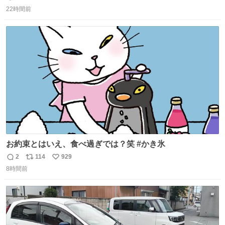
返
リ
い
22時間前
信
ポ
い
数
ス
ね
ト
数
数
お約束とはいえ、食べ過ぎでは？笑 #かき氷
2
114
929
返
リ
い
8時間前
信
ポ
い
数
ス
ね
ト
数
数