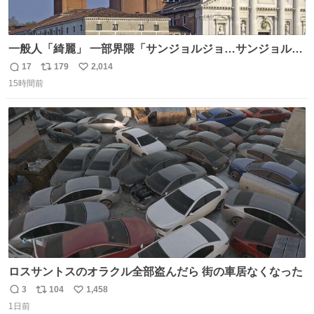
一般人「綺麗」 一部界隈「サンジョルジョ…サンジョルジ
ョマ…ジョルノジョバァーナ！！』
17
179
2,014
返
リ
い
15時間前
信
ポ
い
数
ス
ね
ト
数
数
ロスサントスのオラクル全部盗んだら 街の車居なくなった
3
104
1,458
返
リ
い
1日前
信
ポ
い