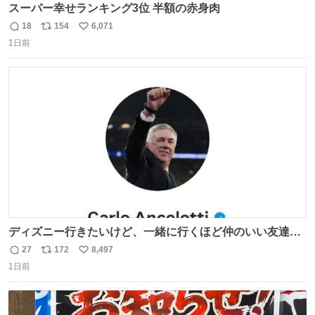
スーパー幸せランキング3位 半額の赤身肉
18
154
6,071
返
リ
い
1日前
信
ポ
い
数
ス
ね
ト
数
数
ディズニー行きたいけど、一緒に行くほど仲のいい友達が
居ない… ほんでこれ
27
172
8,497
返
リ
い
1日前
信
ポ
い
数
ス
ね
ト
数