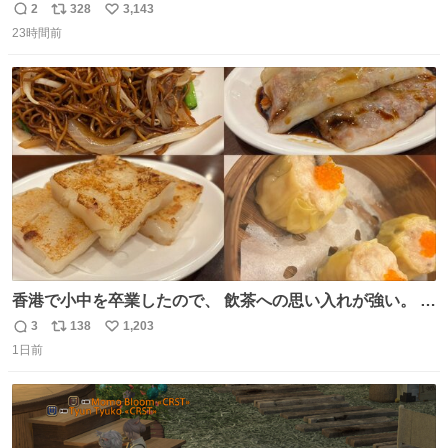
2
328
3,143
返
リ
い
23時間前
信
ポ
い
数
ス
ね
ト
数
数
香港で小中を卒業したので、 飲茶への思い入れが強い。 常
に現地の味を探している。 横浜中華街まで行き、店を厳選
3
138
1,203
返
リ
い
すれば流石に出会えるけど、もっと近場で気軽に行ける店
1日前
信
ポ
い
はないか。 代々木にあった。 多少違うかなというのもあっ
数
ス
ね
たけど、 総合的には満足。
ト
数
数