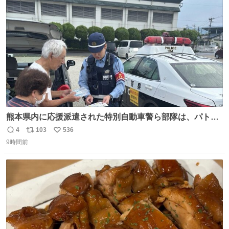
スします。「優秀」と「良い」は別なんですよね。 1/2
ト
数
数
熊本県内に応援派遣された特別自動車警ら部隊は、パトロ
ールを通じて車中泊者への声掛けも行っています。写真
4
103
536
返
リ
い
は、福岡県警察の特別自動車警ら部隊が八代警察署管内の
9時間前
信
ポ
い
車中泊者に対して、熱中症について注意喚起する様子で
数
ス
ね
す。こまめな水分・塩分補給を行ってください。 #令和８
ト
数
数
年熊本地震 #福岡県警察