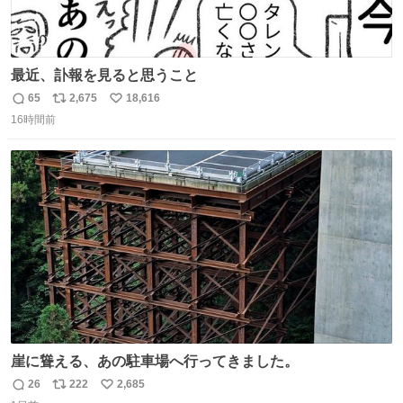
最近、訃報を見ると思うこと
65
2,675
18,616
返
リ
い
16時間前
信
ポ
い
数
ス
ね
ト
数
数
崖に聳える、あの駐車場へ行ってきました。
26
222
2,685
返
リ
い