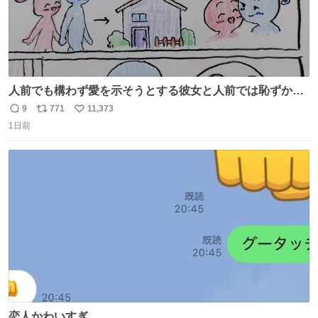
人前でも構わず愛を示そうとする彼女と人前では恥ずかし
いけど彼女を死ぬほど愛している彼氏 同士いませんか✋️
9
771
11,373
返
リ
い
1日前
信
ポ
い
数
ス
ね
ト
数
数
恋人かわいすぎ