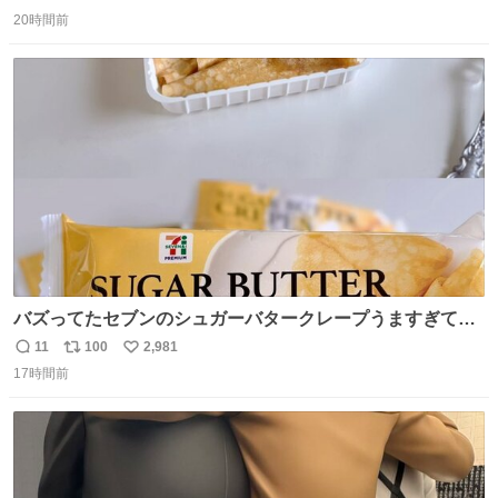
返
リ
い
20時間前
信
ポ
い
数
ス
ね
ト
数
数
バズってたセブンのシュガーバタークレープうますぎて
7NOWで買い溜め🛒💭
11
100
2,981
返
リ
い
17時間前
信
ポ
い
数
ス
ね
ト
数
数