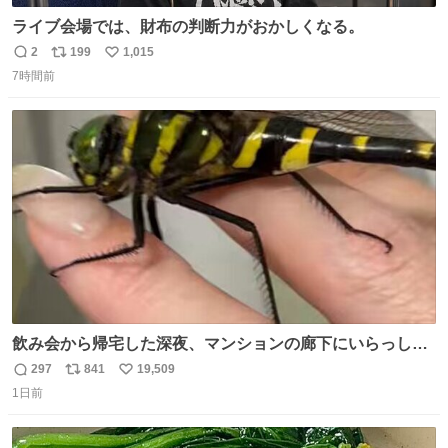
ライブ会場では、財布の判断力がおかしくなる。
2
199
1,015
返
リ
い
7時間前
信
ポ
い
数
ス
ね
ト
数
数
飲み会から帰宅した深夜、マンションの廊下にいらっしゃ
ったオニヤンマ様 まさかこんな都会でお会いできるなんて
297
841
19,509
返
リ
い
思っておらず大興奮しております かっこよすぎる 指を差し
1日前
信
ポ
い
伸べると乗ってきてくれたのでひとまず一緒に帰宅しまし
数
ス
ね
たが、飛ばないということは弱っていらっしゃるのでしょ
ト
数