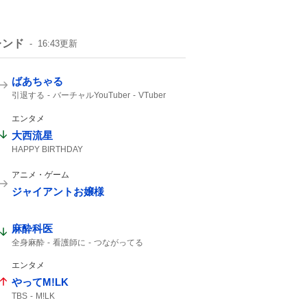
レンド
16:43
更新
ばあちゃる
引退する
バーチャルYouTuber
VTuber
2017年
エンタメ
大西流星
HAPPY BIRTHDAY
アニメ・ゲーム
ジャイアントお嬢様
麻酔科医
全身麻酔
看護師に
つながってる
気付いてない
エンタメ
やってM!LK
TBS
M!LK