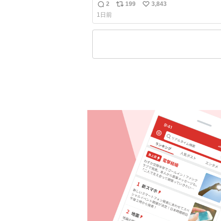
して腰が細い
2
199
3,843
返
リ
い
1日前
信
ポ
い
数
ス
ね
ト
数
数