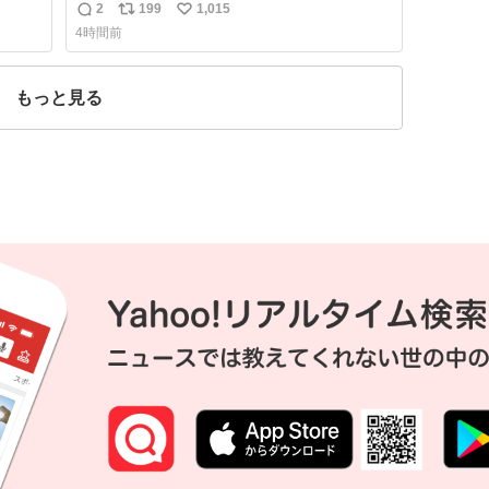
る。
2
199
1,015
返
リ
い
4時間前
信
ポ
い
数
ス
ね
ト
数
もっと見る
数