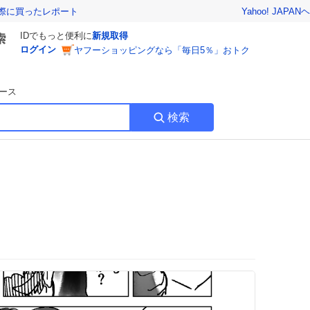
Yahoo! JAPAN
ヘ
実際に買ったレポート
IDでもっと便利に
新規取得
ログイン
ヤフーショッピングなら「毎日5％」おトク
ース
検索