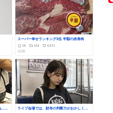
スーパー幸せランキング3位 半額の赤身肉
18
154
6,071
返
リ
い
1日前
信
ポ
い
数
ス
ね
ト
数
数
ね…そ
ライブ会場では、財布の判断力がおかしくな