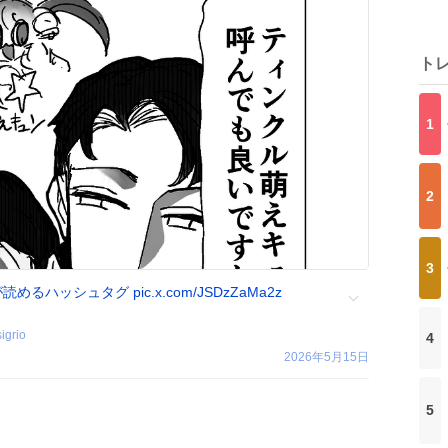
ト
1
2
3
が読めるハッシュタグ
pic.x.com/JSDzZaMa2z
igrio
4
2026年5月15日
5