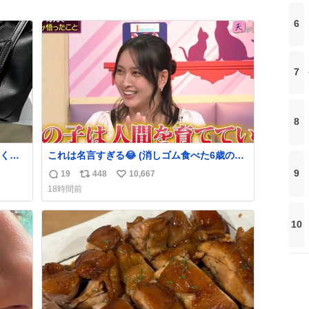
6
7
8
くな
これは名言すぎる😂 (消しゴム食べた6歳の弟
ザー
を思い出しながら)
9
19
448
10,667
返
リ
い
でコ
18時間前
信
ポ
い
数
ス
ね
ト
数
10
数