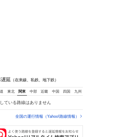
車遅延
（在来線、私鉄、地下鉄）
道
東北
関東
中部
近畿
中国
四国
九州
している路線はありません
全国の運行情報（Yahoo!路線情報）