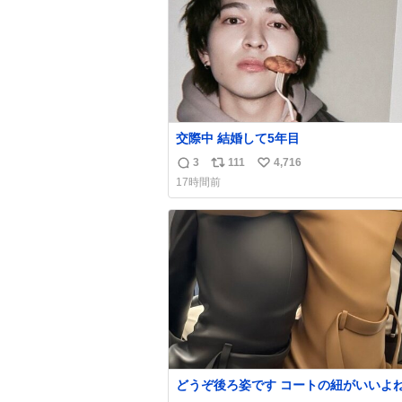
交際中 結婚して5年目
3
111
4,716
返
リ
い
17時間前
信
ポ
い
数
ス
ね
ト
数
数
どうぞ後ろ姿です コートの紐がいいよ