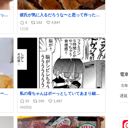
っく
彼氏が気に入るだろうな〜と思って作ったら
管理す
想像の何倍も美味しい美味しい言ってくれて
4
102
4,947
返
リ
い
嬉しい
1日前
信
ポ
い
数
ス
ね
ト
数
数
電
北海
ープ
私の母ちゃんはボーっとしていてあまり細か
遅延
い事を気にしません。優秀な人の多い現代の
15
105
1,407
返
リ
い
価値観から見ると、あまり優秀な母親ではな
4時間前
いかもしれません。でも、だからこそ、私は
信
ポ
い
そういう母親が大好きです。今も昔もすごく
数
ス
ね
リラックスします。「優秀」と「良い」は別
ト
数
なんですよね。 1/2
数