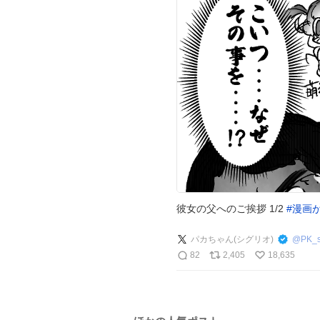
彼女の父へのご挨拶 1/2
#
漫画
パカちゃん(シグリオ)
@
PK_s
82
2,405
18,635