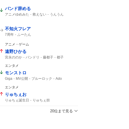
バンド辞める
アニメゆめみた
救えない
うんうん
不知火フレア
7周年
ふーたん
アニメ・ゲーム
遠野ひかる
宮永ののか
バンドリ
藤都子
都子
エンタメ
モンストロ
Giga
MV公開
ブルーロック
Ado
Adoさん
エンタメ
りゅちぇお
りゅちぇ誕生日
りゅちぇ担
歳になりますように
だーいすきだよ
20位まで見る