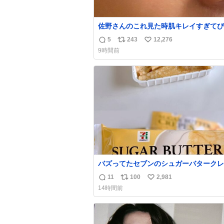
佐野さんのこれ見た時肌キレイすぎてび
りしたし、やはりアイドルって体型･肌
5
243
12,276
返
リ
い
ごすぎる
9時間前
信
ポ
い
数
ス
ね
ト
数
数
バズってたセブンのシュガーバタークレ
うますぎて7NOWで買い溜め🛒💭
11
100
2,981
返
リ
い
14時間前
信
ポ
い
数
ス
ね
ト
数
数