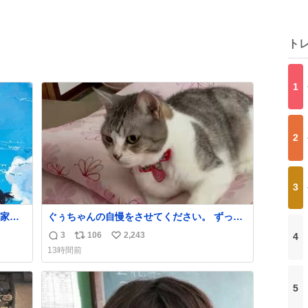
ト
1
2
3
家・
ぐぅちゃんの自慢をさせてください。 ずっと
一人でいて10歳で新しい子をお迎えするのは
3
106
2,243
4
返
リ
い
難しいと言われてるのに、長女をトライアル
13時間前
を初めて１週間後の様子です。 元野良の子
信
ポ
い
で、うちに来た時はふーしゃーしてたのに、
数
ス
ね
ぐぅちゃんに急に甘えだして、ぐぅちゃんも
ト
数
5
戸惑いながら受け入れてくれた瞬間でした。
数