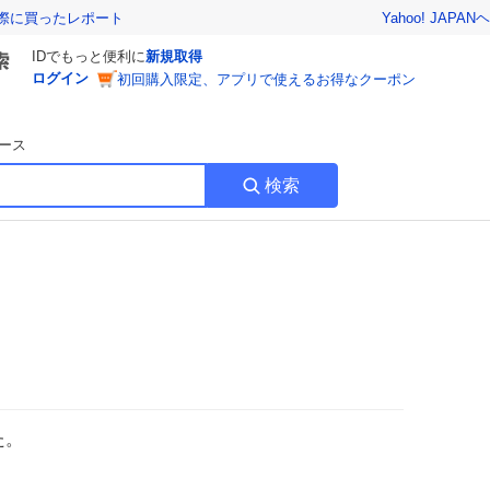
Yahoo! JAPAN
ヘ
実際に買ったレポート
IDでもっと便利に
新規取得
ログイン
初回購入限定、アプリで使えるお得なクーポン
ース
検索
た。