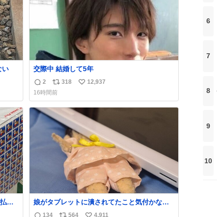
6
7
ない
交際中 結婚して5年
2
318
12,937
返
リ
い
8
16時間前
信
ポ
い
数
ス
ね
ト
数
9
数
10
払い
娘がタブレットに潰されてたこと気付かなか
PR
った。 旦那だけは娘の波長を感じ取れるから
134
564
4,911