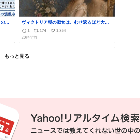
）の比
ヴィクトリア朝の淑女は、むせ返るほど大量
と思い
の香水を身につけるものではないとされてい
1
174
1,854
返
リ
い
た。それでも香水は、髪や肌の手入れと同じ
20時間前
くらい、ヴィクトリア朝の女性達の美容習慣
信
ポ
い
に欠かせないものだった。 当時の香水は、現
数
ス
ね
在私たちが知る香水よりも単純な組成で、そ
ト
数
もっと見る
の大部分は薔薇、菫、ベルガモット、
数