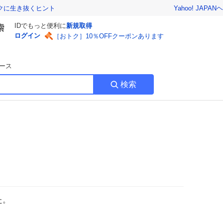
Yahoo! JAPAN
ヘ
トクに生き抜くヒント
IDでもっと便利に
新規取得
ログイン
［おトク］10％OFFクーポンあります
ース
検索
た。