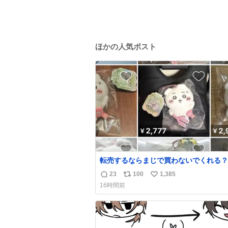
ほかの人気ポスト
転売するならまじで買わないでくれる？
23
100
1,385
返
リ
い
16時間前
信
ポ
い
数
ス
ね
ト
数
数