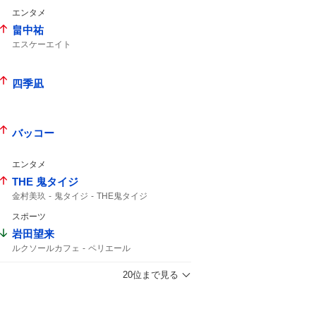
エンタメ
畠中祐
エスケーエイト
ライブありがとうございました
インスタライブ
四季凪
バッコー
エンタメ
THE 鬼タイジ
金村美玖
鬼タイジ
THE鬼タイジ
スポーツ
岩田望来
ルクソールカフェ
ペリエール
テーオーパスワード
20位まで見る