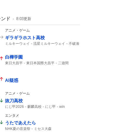
レンド
8:03
更新
アニメ・ゲーム
ギラギラホスト高校
ミルキーウェイ
流星ミルキーウェイ
不破湊
白樺学園
東日大昌平
東日本国際大昌平
二遊間
ダブルプレー
アライバ
入ケ町
グラブトス
ビデオ検証
2年生
スーパープレー
ゲッツー
高校野球
AI疑惑
アニメ・ゲーム
抜刀高校
にじ甲2026
麒麟高校
にじ甲
win
エンタメ
うたであえたら
NHK夏の音楽祭
ミセス大森