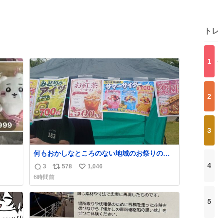
ト
1
2
3
何もおかしなところのない地域のお祭りの屋
台。あとなんか割と聞き馴染みのあるBGMが
4
3
578
1,046
返
リ
い
流れてます #関広見まつり #関広見まつり
6時間前
2026
信
ポ
い
数
ス
ね
5
ト
数
数