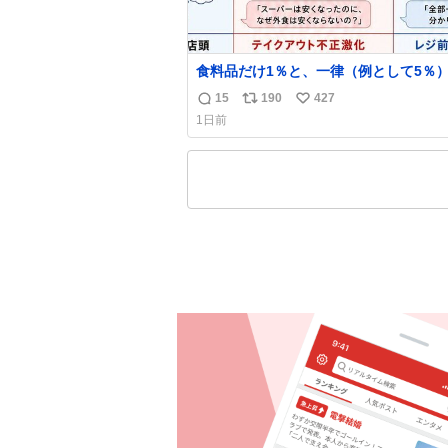
食料品だけ1％と、一律（例として5％
較表を作ってみました。 参考になるか
15
190
427
返
リ
い
ます。
1日前
信
ポ
い
数
ス
ね
ト
数
数