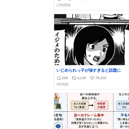
返
リ
い
わせだもん՞ o̴̶̷̥ ̫ o̴̶̷̥ ՞
22時間前
信
ポ
い
数
ス
ね
ト
数
数
いじめられっ子が強すぎると話題に
294
4,136
79,310
返
リ
い
9時間前
信
ポ
い
数
ス
ね
ト
数
数