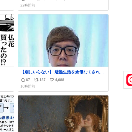
返
リ
い
22時間前
信
ポ
い
数
ス
ね
ト
数
数
【別にいらない】 避難生活を余儀なくされて
いる子どもたちのためにヒカキンボックス
67
187
4,688
返
リ
い
1000個を寄付させていただきました
16時間前
信
ポ
い
数
ス
ね
ト
数
数