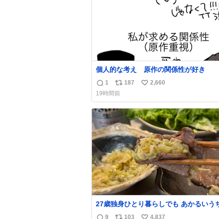
個人的な考え 原作の関係性が好き
1
187
2,660
返
リ
い
19時間前
信
ポ
い
数
ス
ね
ト
数
数
27歳独身ひとり暮らしでも あかるいう
呑みながらキッチンでひとり焼肉できて
9
103
4,837