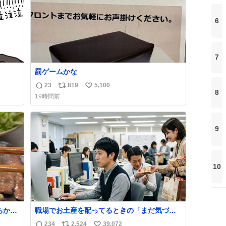
6
7
罰ゲームかな
23
819
5,100
返
リ
い
8
19時間前
信
ポ
い
数
ス
ね
ト
数
9
数
10
ちから
職場でお土産を配ってるときの「まだ気づい
しあ
てませんよ」的な演技が毎回シンドい。
234
2,524
39,072