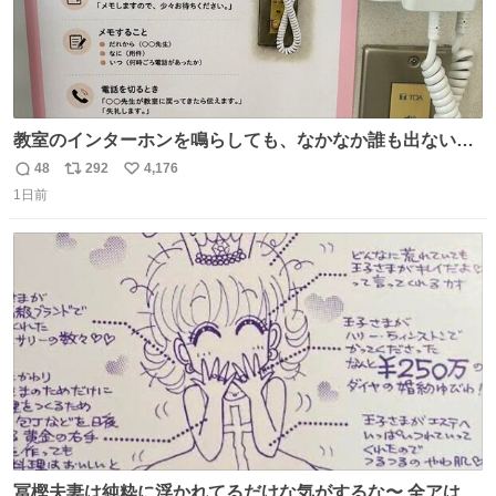
教室のインターホンを鳴らしても、なかなか誰も出ないこ
とがあります…。 もしかすると「電話の出方」に困ってい
48
292
4,176
返
リ
い
るのかもしれません。 そこで「何を話せばいいか」が見え
1日前
信
ポ
い
る手引きを用意して、安心して電話に出られるようにしま
数
ス
ね
す。 インターホンの応対も大切なコミュニケーションの学
ト
数
数
びです。
冨樫夫妻は純粋に浮かれてるだけな気がするな〜 全アはこ