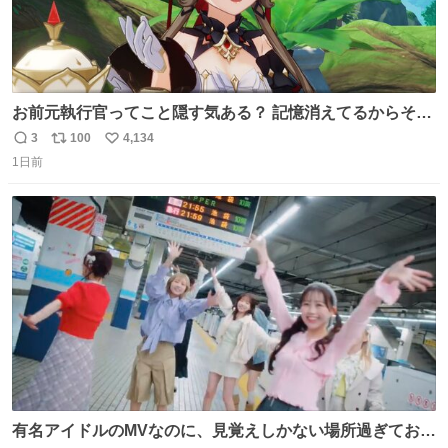
お前元執行官ってこと隠す気ある？ 記憶消えてるからそん
な考えに至らないだろうけどさ…
3
100
4,134
返
リ
い
1日前
信
ポ
い
数
ス
ね
ト
数
数
有名アイドルのMVなのに、見覚えしかない場所過ぎておも