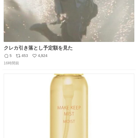
クレカ引き落とし予定額を見た
5
453
4,924
返
リ
い
16時間前
信
ポ
い
数
ス
ね
ト
数
数