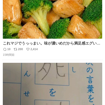
これマジでうっっまい。味が濃いめだから満足感エグいし
1週間で3キロ痩せた😭
10
200
2,414
返
リ
い
15時間前
信
ポ
い
数
ス
ね
ト
数
数