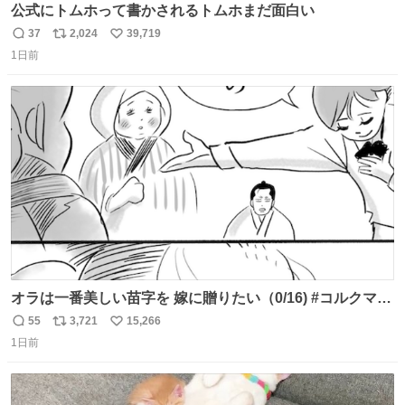
公式にトムホって書かされるトムホまだ面白い
37
2,024
39,719
返
リ
い
1日前
信
ポ
い
数
ス
ね
ト
数
数
オラは一番美しい苗字を 嫁に贈りたい（0/16) #コルクマン
ガ専科
55
3,721
15,266
返
リ
い
1日前
信
ポ
い
数
ス
ね
ト
数