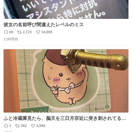
彼女の名前呼び間違えたレベルのミス
68
2,723
34,906
返
リ
い
12時間前
信
ポ
い
数
ス
ね
ト
数
数
ふと冷蔵庫見たら、脳天を三日月宗近に突き刺されてるく
りまんじゅうパイセンが
1
392
4,996
返
リ
い