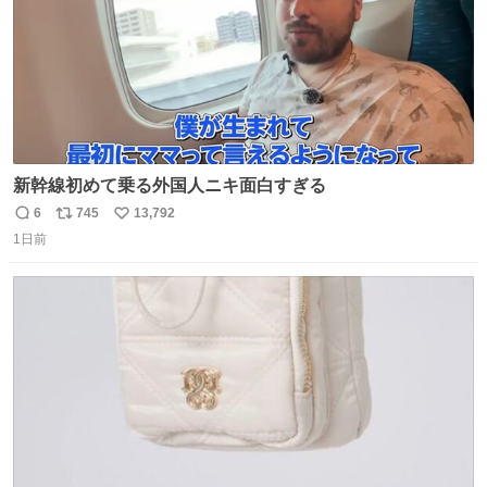
新幹線初めて乗る外国人ニキ面白すぎる
6
745
13,792
返
リ
い
1日前
信
ポ
い
数
ス
ね
ト
数
数