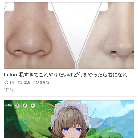
数
ス
ね
ト
数
数
before私すぎてこれやりたいけど何をやったら右になれる
の
14
215
8,642
返
リ
い
1日前
信
ポ
い
数
ス
ね
ト
数
数