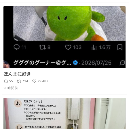
数
ス
ね
ト
数
数
ほんまに好き
55
714
29,402
返
リ
い
20時間前
信
ポ
い
数
ス
ね
ト
数
数