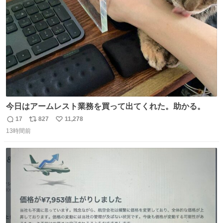
数
今日はアームレスト業務を買って出てくれた。助かる。
17
827
11,278
返
リ
い
13時間前
信
ポ
い
数
ス
ね
ト
数
数