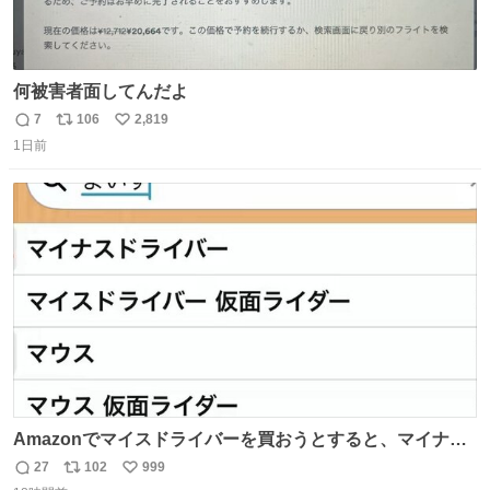
何被害者面してんだよ
7
106
2,819
返
リ
い
1日前
信
ポ
い
数
ス
ね
ト
数
数
Amazonでマイスドライバーを買おうとすると、マイナス
ドライバー先輩が出しゃばってくる
27
102
999
返
リ
い