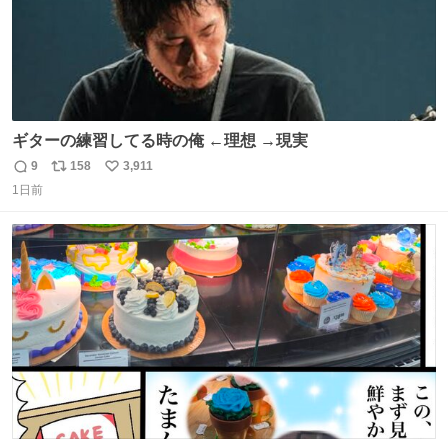
ギターの練習してる時の俺 ←理想 →現実
9
158
3,911
返
リ
い
1日前
信
ポ
い
数
ス
ね
ト
数
数