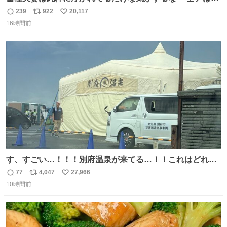
こに自分の市場価値的なものを上乗せするので、 すっぴん
239
922
20,117
返
リ
い
＆寝起きのボサボサ頭でも「今日も可愛いね」が止まらな
16時間前
信
ポ
い
い。放っておくと永遠に髪撫でてきて作業進まない()
数
ス
ね
156cm40kg、年中日焼け止めとお友達の私より綺麗な手や
ト
数
数
めてもろて とか言う
す、すごい…！！！別府温泉が来てる…！！これはどれぐ
らい待つんだろう…
77
4,047
27,966
返
リ
い
10時間前
信
ポ
い
数
ス
ね
ト
数
数