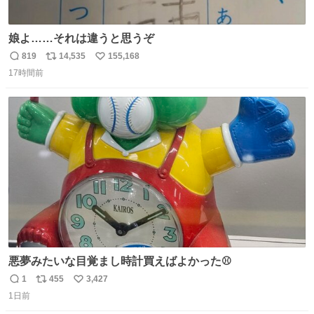
娘よ……それは違うと思うぞ
819
14,535
155,168
返
リ
い
17時間前
信
ポ
い
数
ス
ね
ト
数
数
悪夢みたいな目覚まし時計買えばよかった⚾
1
455
3,427
返
リ
い
1日前
信
ポ
い