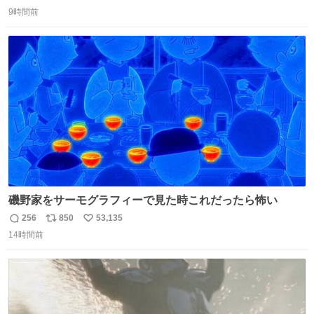
返
リ
い
究によると、多くの動物はタスクをクリアしてエサを獲る
9時間前
信
ポ
い
ことを好む傾向があるが、ネコにはこの傾向が見られない
数
ス
ね
のだという。ネコ様は面倒な作業がお嫌いなようです。
ト
数
数
磯野家をサーモグラフィーで見た時これだったら怖い
256
850
53,135
返
リ
い
14時間前
信
ポ
い
数
ス
ね
ト
数
数