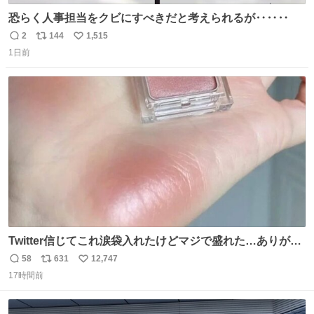
恐らく人事担当をクビにすべきだと考えられるが‥‥‥
2
144
1,515
返
リ
い
1日前
信
ポ
い
数
ス
ね
ト
数
数
Twitter信じてこれ涙袋入れたけどマジで盛れた…ありがと
う…
58
631
12,747
返
リ
い
17時間前
信
ポ
い
数
ス
ね
ト
数