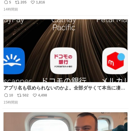
ろいな
5
205
1,816
返
リ
い
14時間前
信
ポ
い
数
ス
ね
ト
数
数
アプリ名も収められないのかよ。全部ダサくて本当に凄
い。 https://t.co/LemyLGyVkR
10
502
4,498
返
リ
い
15時間前
信
ポ
い
数
ス
ね
ト
数
数