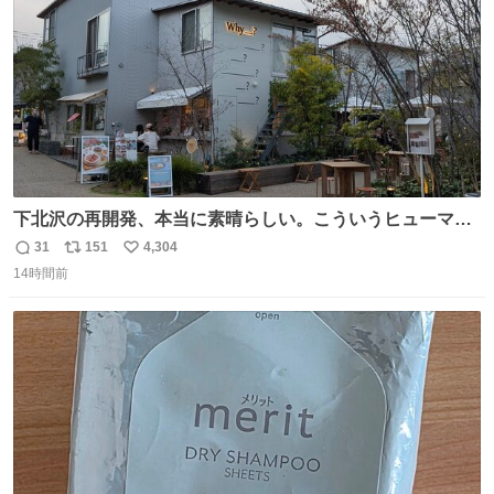
下北沢の再開発、本当に素晴らしい。こういうヒューマン
スケールの開発がいいんだよ。
31
151
4,304
返
リ
い
14時間前
信
ポ
い
数
ス
ね
ト
数
数