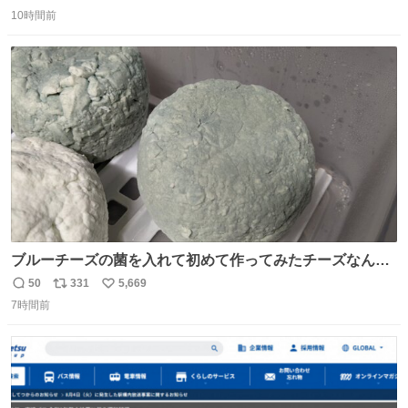
返
リ
い
10時間前
信
ポ
い
数
ス
ね
ト
数
数
ブルーチーズの菌を入れて初めて作ってみたチーズなんだ
けど 本能でちょっとヤバいと思っちゃう見た目だな
50
331
5,669
返
リ
い
7時間前
信
ポ
い
数
ス
ね
ト
数
数