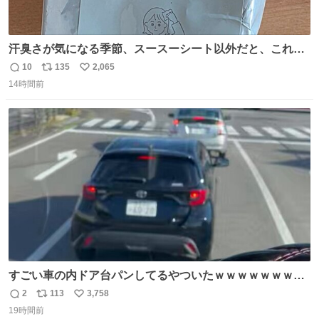
汗臭さが気になる季節、スースーシート以外だと、これが
とにかくスッキリする。2年くらい前に #生活は踊る で紹
10
135
2,065
返
リ
い
介したやつ。おじさんにもおばさんにもオススメだ。ドラ
14時間前
信
ポ
い
ストに売ってるぞ。ドライシャンプーって書いてあるけど
数
ス
ね
汗拭きシートみたいなもの。耳裏襟足首筋がんがん拭いて
ト
数
数
汗臭不安を解消。
すごい車の内ドア台パンしてるやついたｗｗｗｗｗｗｗｗ
ｗｗｗｗｗｗ
2
113
3,758
返
リ
い
19時間前
信
ポ
い