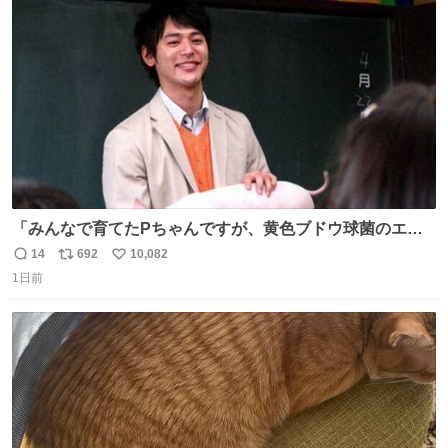
ト
数
数
「みんなで育てたPちゃんですが、黄色ブドウ球菌のエン
テロトキシン（耐熱性毒素）が検出されたので、議論する
14
692
10,082
返
リ
い
までもなく処分が決まりました」
1日前
信
ポ
い
数
ス
ね
ト
数
数