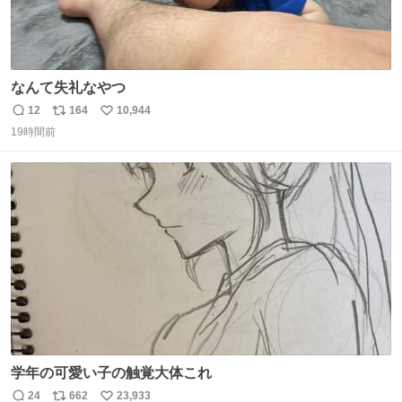
なんて失礼なやつ
12
164
10,944
返
リ
い
19時間前
信
ポ
い
数
ス
ね
ト
数
数
学年の可愛い子の触覚大体これ
24
662
23,933