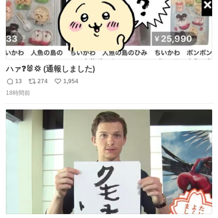
ハァ❓🐰💢 (通報しました)
13
274
1,954
返
リ
い
18時間前
信
ポ
い
数
ス
ね
ト
数
数