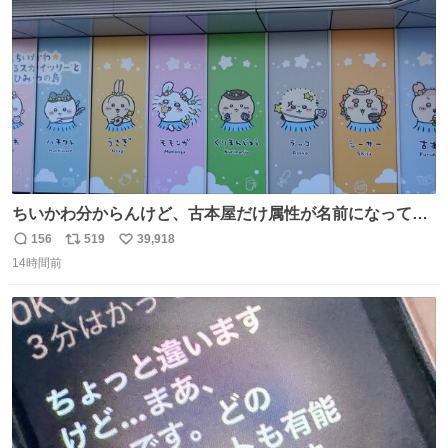
数
ちいかわ分からんけど、古本屋だけ属性が名前になってる
のはどういうこと？
156
519
39,918
返
リ
い
14時間前
信
ポ
い
数
ス
ね
ト
数
数