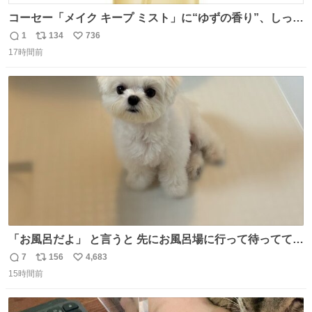
コーセー「メイク キープ ミスト」に“ゆずの香り”、しっと
りツヤ肌叶う保湿タイプ - fashion-press.net/news/148945
1
134
736
返
リ
い
17時間前
信
ポ
い
数
ス
ね
ト
数
数
「お風呂だよ」 と言うと 先にお風呂場に行って待っててく
れる 賢いライス
7
156
4,683
返
リ
い
15時間前
信
ポ
い
数
ス
ね
ト
数