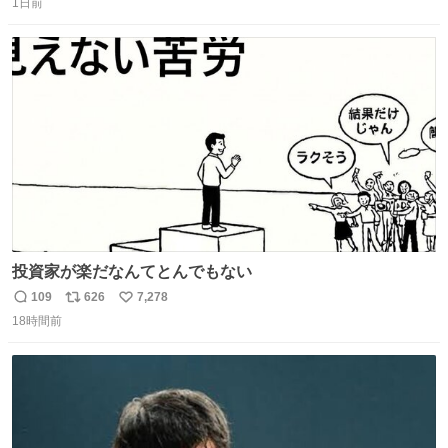
1日前
信
ポ
い
数
ス
ね
ト
数
数
投資家が楽だなんてとんでもない
109
626
7,278
返
リ
い
18時間前
信
ポ
い
数
ス
ね
ト
数
数