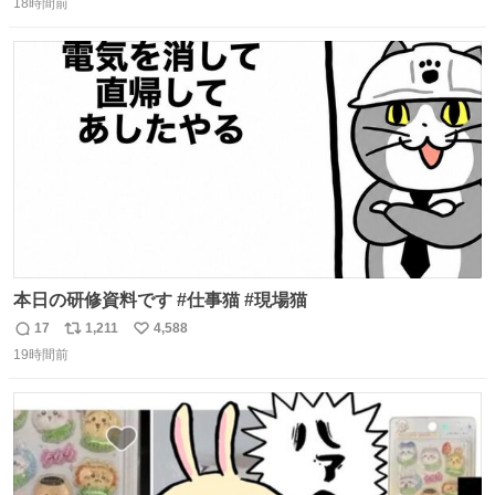
18時間前
信
ポ
い
数
ス
ね
ト
数
数
本日の研修資料です #仕事猫 #現場猫
17
1,211
4,588
返
リ
い
19時間前
信
ポ
い
数
ス
ね
ト
数
数