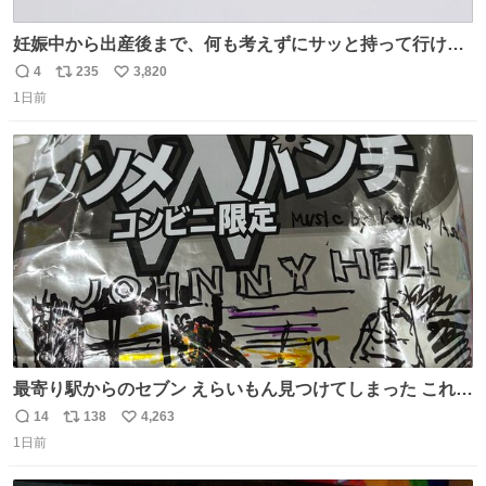
妊娠中から出産後まで、何も考えずにサッと持って行ける
ようなショルダーバッグが欲しいな〜と思っていたのだけ
4
235
3,820
返
リ
い
ど snidelでめちゃくちゃピッタリなものを見つけたので買
1日前
信
ポ
い
った！✨ スマホと小物とペットボトルが入るの最高すぎる
数
ス
ね
🥹 しかもスマホ入れ独立してるしファスナーない！地味に
ト
数
数
嬉しいやつ！！！
最寄り駅からのセブン えらいもん見つけてしまった これ売
ってくれへんかな… #浅井健一 #ポテチ #ロックの名盤
14
138
4,263
返
リ
い
1日前
信
ポ
い
数
ス
ね