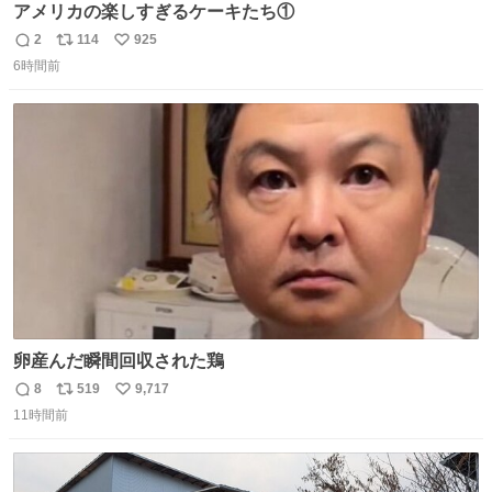
アメリカの楽しすぎるケーキたち①
2
114
925
返
リ
い
6時間前
信
ポ
い
数
ス
ね
ト
数
数
卵産んだ瞬間回収された鶏
8
519
9,717
返
リ
い
11時間前
信
ポ
い
数
ス
ね
ト
数
数