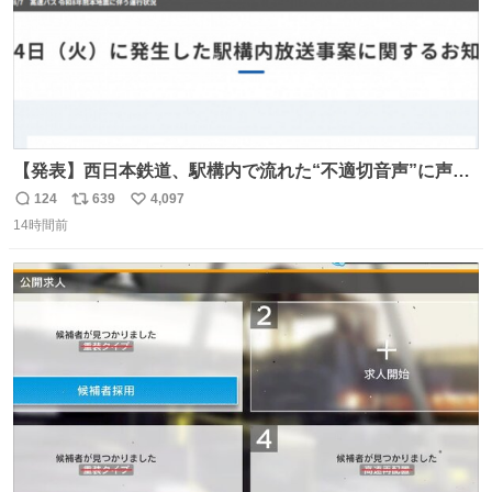
【発表】西日本鉄道、駅構内で流れた“不適切音声”に声明
「被害届も検討」 news.livedoor.com/article/detail… 4日
124
639
4,097
返
リ
い
に西鉄福岡（天神）駅および薬院駅で発生した駅構内放送
14時間前
信
ポ
い
事案について声明を公表した。「第三者によって駅構内放
数
ス
ね
送設備に外部から不正に音声が流された可能性も含めて確
ト
数
数
認を実施」と説明した。