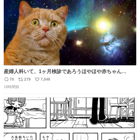
り陶板で原寸大に再現し、2014年より展示しています。 #
ト
数
数
大塚国際美術館
産婦人科いて、1ヶ月検診であろうほやほや赤ちゃん👩‍🍼
と推定2,3歳の女の子👧🏻をワンオペで連れてるママがいる
70
279
7,046
返
リ
い
のだけども 女の子ずっとママの側から離れない…⁉️ 手を繋
18時間前
信
ポ
い
がなくてもうろちょろしないしママが歩いたらピクミンみ
数
ス
ね
たいにﾄﾃﾄﾃついてってるし逃走しないし脱走しないし逃げ
ト
数
数
ないし走ら文字数