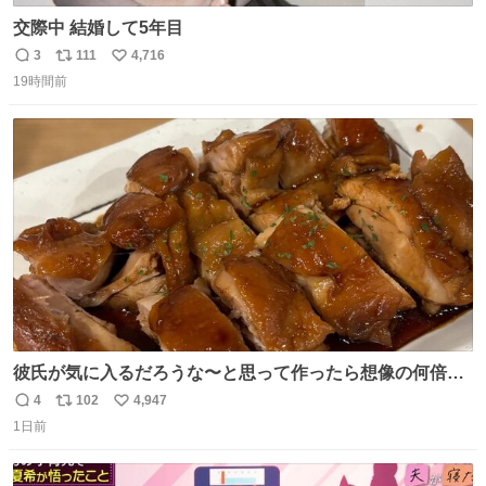
交際中 結婚して5年目
3
111
4,716
返
リ
い
19時間前
信
ポ
い
数
ス
ね
ト
数
数
彼氏が気に入るだろうな〜と思って作ったら想像の何倍も
美味しい美味しい言ってくれて嬉しい
4
102
4,947
返
リ
い
1日前
信
ポ
い
数
ス
ね
ト
数