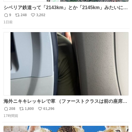
シベリア鉄道って「2143km」とか「2145km」みたいに、
モスクワからの距離名そのままの駅名があるんですね。
9
248
3,202
返
リ
い
1日前
信
ポ
い
数
ス
ね
ト
数
数
海外ニキキレッキレで草 （ファーストクラスは前の座席で
あるため）
208
1,800
61,296
返
リ
い
17時間前
信
ポ
い
数
ス
ね
ト
数