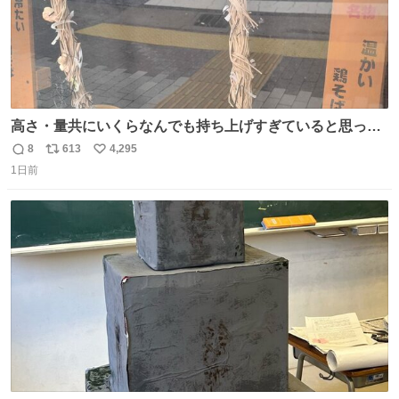
高さ・量共にいくらなんでも持ち上げすぎていると思って
撮影した写真
8
613
4,295
返
リ
い
1日前
信
ポ
い
数
ス
ね
ト
数
数