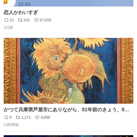
恋人かわいすぎ
23
531
57,655
返
リ
い
1日前
信
ポ
い
数
ス
ね
ト
数
数
かつて兵庫県芦屋市にありながら、81年前のきょう、8月6
日の阪神大空襲の折に残念ながら焼失した、 #ゴッホ の幻
9
1,171
4,088
返
リ
い
の「 #ヒマワリ 」。 当館は、東京都にある武者小路実篤記
14時間前
信
ポ
い
念館にご協力いただき、当時発行されたカラー印刷画集よ
数
ス
ね