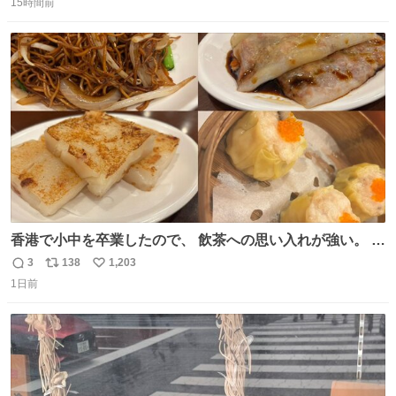
15時間前
信
ポ
い
数
ス
ね
ト
数
数
香港で小中を卒業したので、 飲茶への思い入れが強い。 常
に現地の味を探している。 横浜中華街まで行き、店を厳選
3
138
1,203
返
リ
い
すれば流石に出会えるけど、もっと近場で気軽に行ける店
1日前
信
ポ
い
はないか。 代々木にあった。 多少違うかなというのもあっ
数
ス
ね
たけど、 総合的には満足。
ト
数
数