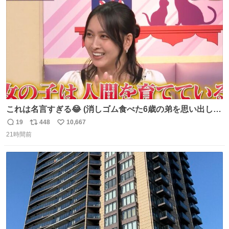
数
これは名言すぎる😂 (消しゴム食べた6歳の弟を思い出しな
がら)
19
448
10,667
返
リ
い
21時間前
信
ポ
い
数
ス
ね
ト
数
数