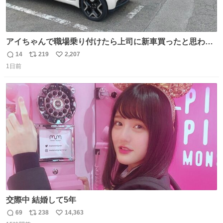
アイちゃんで職場乗り付けたら上司に新車買ったと思われ
たの嬉しすぎる。 20年落ちの車もやりようによっては新車
14
219
2,207
返
リ
い
っぽく見えるってことよ。 令和の車の横に並べても違和感
1日前
信
ポ
い
ない平成18年式です。
数
ス
ね
ト
数
数
交際中 結婚して5年
69
238
14,363
返
リ
い