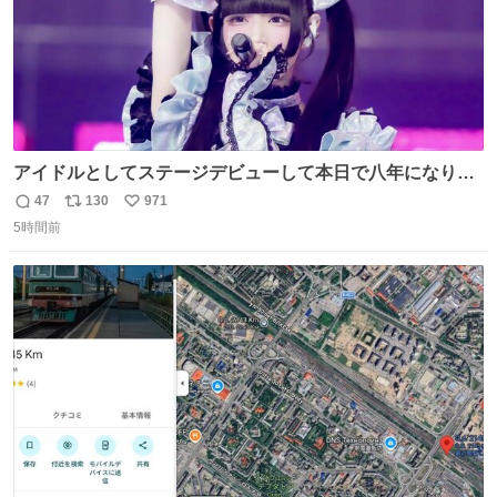
アイドルとしてステージデビューして本日で八年になりま
した。これからもここに居続けられますように❤︎
47
130
971
返
リ
い
5時間前
信
ポ
い
数
ス
ね
ト
数
数