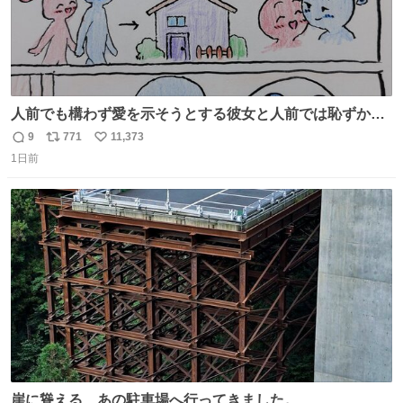
人前でも構わず愛を示そうとする彼女と人前では恥ずかし
いけど彼女を死ぬほど愛している彼氏 同士いませんか✋️
9
771
11,373
返
リ
い
1日前
信
ポ
い
数
ス
ね
ト
数
数
崖に聳える、あの駐車場へ行ってきました。