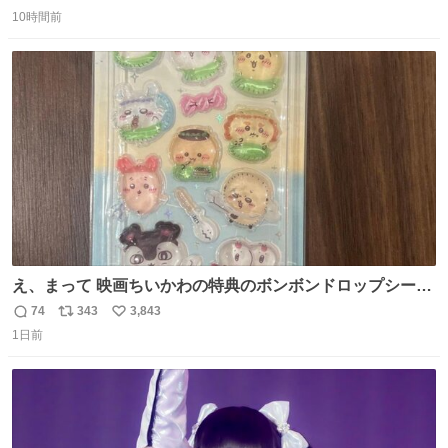
返
リ
い
10時間前
信
ポ
い
数
ス
ね
ト
数
数
え、まって 映画ちいかわの特典のボンボンドロップシール
もうメルカリにでてるやん #ちいかわ
74
343
3,843
返
リ
い
1日前
信
ポ
い
数
ス
ね
ト
数
数