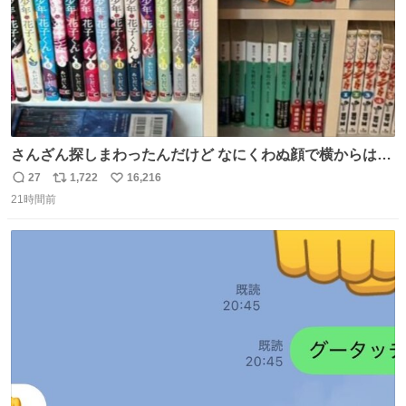
さんざん探しまわったんだけど なにくわぬ顔で横からはえ
てた
27
1,722
16,216
返
リ
い
21時間前
信
ポ
い
数
ス
ね
ト
数
数