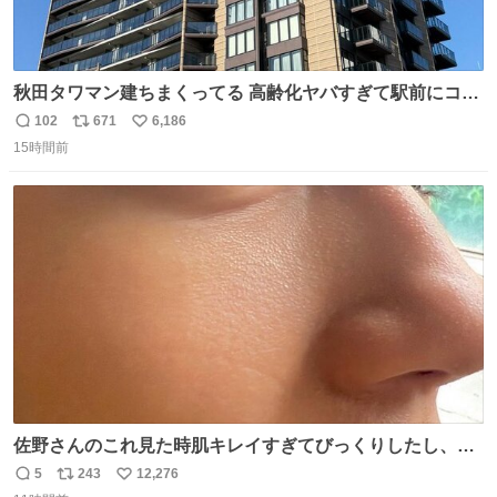
秋田タワマン建ちまくってる 高齢化ヤバすぎて駅前にコン
パクトシティつくって高齢者を住ませる考えらしい 病院も
102
671
6,186
返
リ
い
全部駅前にある
15時間前
信
ポ
い
数
ス
ね
ト
数
数
佐野さんのこれ見た時肌キレイすぎてびっくりしたし、や
はりアイドルって体型･肌管理すごすぎる
5
243
12,276
返
リ
い