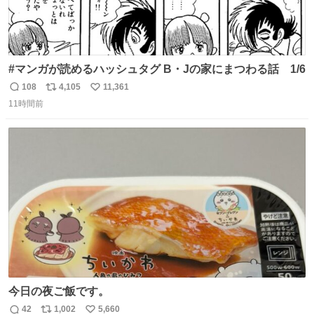
#マンガが読めるハッシュタグ B・Jの家にまつわる話 1/6
108
4,105
11,361
返
リ
い
11時間前
信
ポ
い
数
ス
ね
ト
数
数
今日の夜ご飯です。
42
1,002
5,660