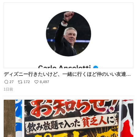
数
ス
ね
ト
数
数
ディズニー行きたいけど、一緒に行くほど仲のいい友達が
居ない… ほんでこれ
27
172
8,497
返
リ
い
1日前
信
ポ
い
数
ス
ね
ト
数
数