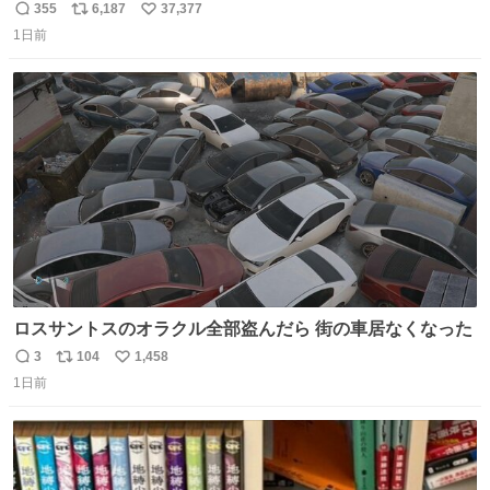
#ドラゴンボール
355
6,187
37,377
返
リ
い
1日前
信
ポ
い
数
ス
ね
ト
数
数
ロスサントスのオラクル全部盗んだら 街の車居なくなった
3
104
1,458
返
リ
い
1日前
信
ポ
い
数
ス
ね
ト
数
数