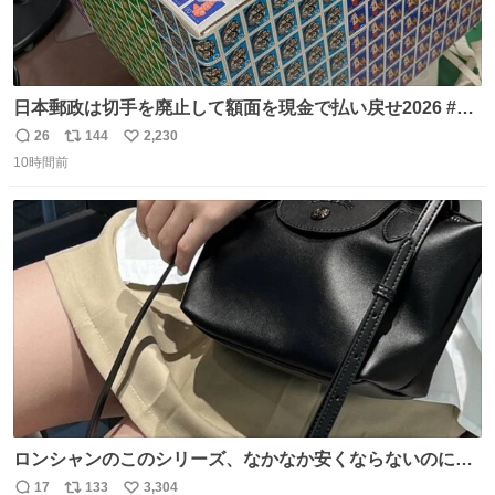
日本郵政は切手を廃止して額面を現金で払い戻せ2026 #日
本郵政 @JapanPostHD_PR
26
144
2,230
返
リ
い
10時間前
信
ポ
い
数
ス
ね
ト
数
数
ロンシャンのこのシリーズ、なかなか安くならないのにセ
ール価格になってる🖤✨レザーなのが反則級にかわいい。
17
133
3,304