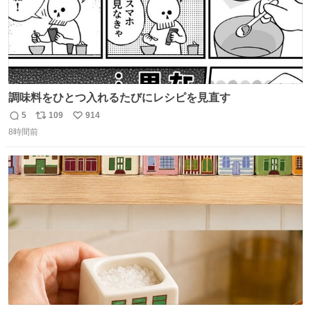
調味料をひとつ入れるたびにレシピを見直す
5
109
914
返
リ
い
8時間前
信
ポ
い
数
ス
ね
ト
数
数