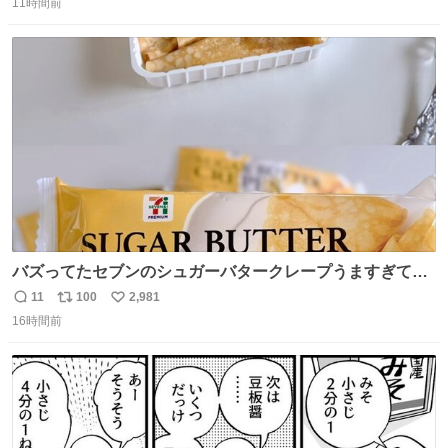
11時間前
信
ポ
い
数
ス
ね
ト
数
数
バズってたセブンのシュガーバタークレープうますぎて
7NOWで買い溜め🛒💭
11
100
2,981
返
リ
い
16時間前
信
ポ
い
数
ス
ね
ト
数
数