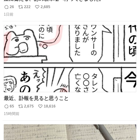
26
222
2,685
返
リ
い
1日前
信
ポ
い
数
ス
ね
ト
数
数
最近、訃報を見ると思うこと
65
2,675
18,616
返
リ
い
15時間前
信
ポ
い
数
ス
ね
ト
数
数