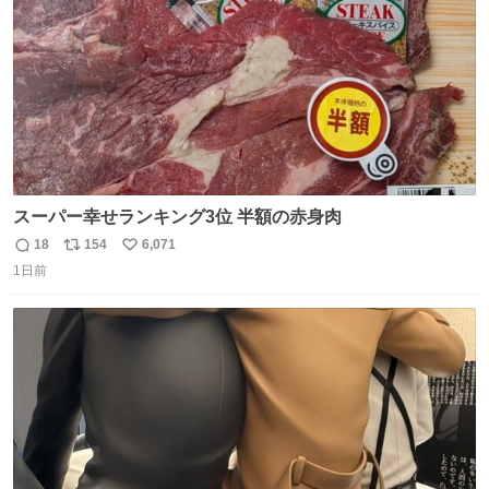
スーパー幸せランキング3位 半額の赤身肉
18
154
6,071
返
リ
い
1日前
信
ポ
い
数
ス
ね
ト
数
数