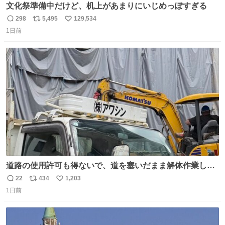
文化祭準備中だけど、机上があまりにいじめっぽすぎる
298
5,495
129,534
返
リ
い
1日前
信
ポ
い
数
ス
ね
ト
数
数
道路の使用許可も得ないで、道を塞いだまま解体作業して
る。 写真を撮ろうとしたら「勝手に写真撮るな馬鹿野郎」
22
434
1,203
返
リ
い
と罵倒されるなど。
1日前
信
ポ
い
数
ス
ね
ト
数