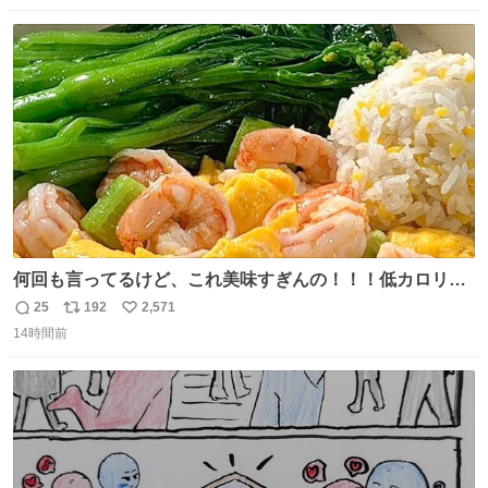
伸べると乗ってきてくれたのでひとまず一緒に帰宅しまし
数
ス
ね
たが、飛ばないということは弱っていらっしゃるのでしょ
ト
数
数
うか…素敵すぎる
何回も言ってるけど、これ美味すぎんの！！！低カロリー
で満足感エグいから一生食べてる😭
25
192
2,571
返
リ
い
14時間前
信
ポ
い
数
ス
ね
ト
数
数