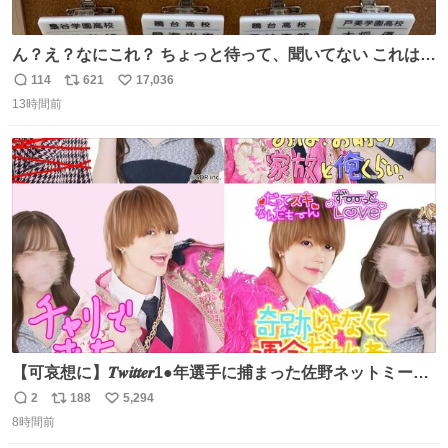
ん？え？なにこれ？ ちょっと待って、聞いてない これは販
売されているのもですか？
114
621
17,036
返
リ
い
13時間前
信
ポ
い
数
ス
ね
ト
数
数
【可哀想に】𝑻𝒘𝒊𝒕𝒕𝒆𝒓1●年選手に捕まった佐野ネットミーム
勇斗さんのコラボプリ
2
188
5,294
返
リ
い
8時間前
信
ポ
い