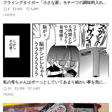
フライングタイガー「小さな家」モチーフの調味料入れ、
並べれば“デンマークの街並み”に ピンク・グリーン・テラ
8
951
5,285
返
リ
い
コッタの全9種 - fashion-press.net/news/149552
14時間前
信
ポ
い
数
ス
ね
ト
数
数
私の母ちゃんはボーっとしていてあまり細かい事を気にし
ません。優秀な人の多い現代の価値観から見ると、あまり
15
105
1,407
返
リ
い
優秀な母親ではないかもしれません。でも、だからこそ、
7時間前
信
ポ
い
私はそういう母親が大好きです。今も昔もすごくリラック
数
ス
ね
スします。「優秀」と「良い」は別なんですよね。 1/2
ト
数
数