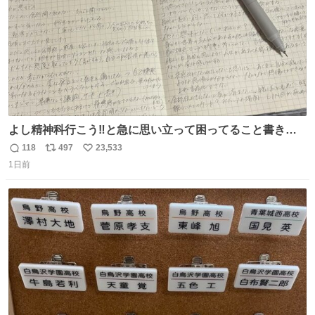
よし精神科行こう‼️と急に思い立って困ってること書き出
してたらペン止まらなくなってすごい勢いで埋まってワロ
118
497
23,533
返
リ
い
タ
1日前
信
ポ
い
数
ス
ね
ト
数
数