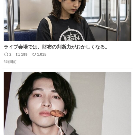
ライブ会場では、財布の判断力がおかしくなる。
2
199
1,015
返
リ
い
6時間前
信
ポ
い
数
ス
ね
ト
数
数