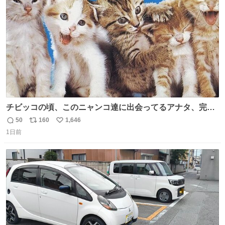
数
チビッコの頃、このニャンコ達に出会ってるアナタ、完全
なる同世代（笑） #70年代 #80年代 #昭和レトロ
50
160
1,646
返
リ
い
1日前
信
ポ
い
数
ス
ね
ト
数
数