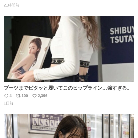
返
リ
い
持ってるだけでコーデが格上げされる。
21時間前
信
ポ
い
数
ス
ね
ト
数
数
ブーツまでピタッと履いてこのヒップライン…強すぎる。
4
100
2,396
返
リ
い
1日前
信
ポ
い
数
ス
ね
ト
数
数