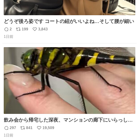
どうぞ後ろ姿です コートの紐がいいよね…そして腰が細い
2
199
3,843
返
リ
い
1日前
信
ポ
い
数
ス
ね
ト
数
数
飲み会から帰宅した深夜、マンションの廊下にいらっしゃ
ったオニヤンマ様 まさかこんな都会でお会いできるなんて
297
841
19,509
返
リ
い
思っておらず大興奮しております かっこよすぎる 指を差し
1日前
信
ポ
い