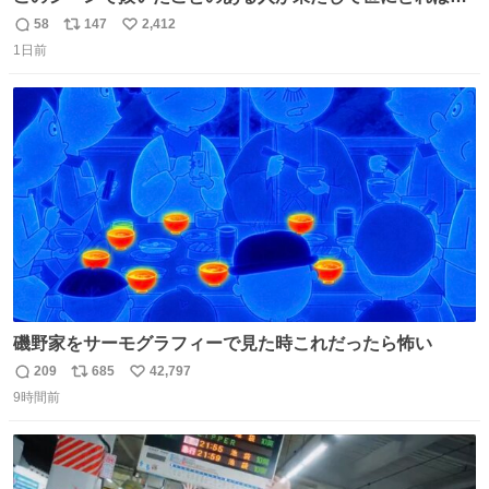
いることか このアカウントに辿り着いた皆さんとは、ロボ
58
147
2,412
返
リ
い
コップ2についてこれからもぜひ語り合っていきたい
1日前
信
ポ
い
数
ス
ね
ト
数
数
磯野家をサーモグラフィーで見た時これだったら怖い
209
685
42,797
返
リ
い
9時間前
信
ポ
い
数
ス
ね
ト
数
数