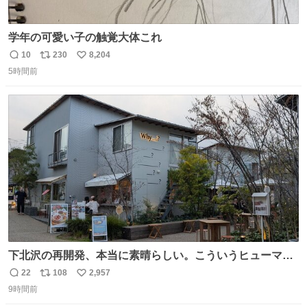
学年の可愛い子の触覚大体これ
10
230
8,204
返
リ
い
5時間前
信
ポ
い
数
ス
ね
ト
数
数
下北沢の再開発、本当に素晴らしい。こういうヒューマン
スケールの開発がいいんだよ。
22
108
2,957
返
リ
い
9時間前
信
ポ
い