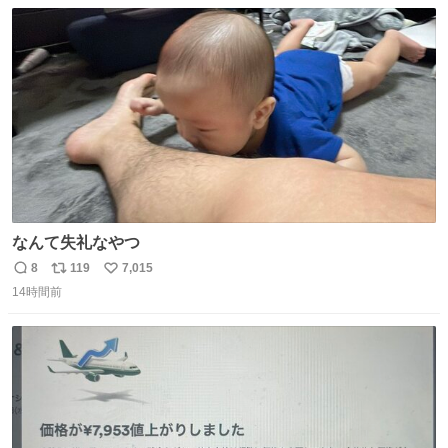
数
ス
ね
ト
数
数
なんて失礼なやつ
8
119
7,015
返
リ
い
14時間前
信
ポ
い
数
ス
ね
ト
数
数