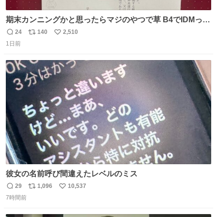
期末カンニングかと思ったらマジのやつで草 B4でIDMって
ことはおそらく就職だし、内定取り消し？ それと夏休み期
24
140
2,510
返
リ
い
間の停学って無意味じゃね？
1日前
信
ポ
い
数
ス
ね
ト
数
数
彼女の名前呼び間違えたレベルのミス
29
1,096
10,537
返
リ
い
7時間前
信
ポ
い
数
ス
ね