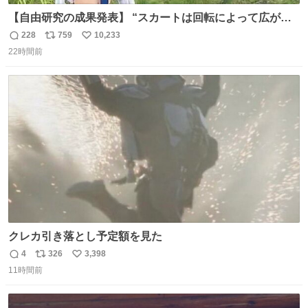
【自由研究の成果発表】 “スカートは回転によって広がる
が、岡澤恋によって270°までなら広がらずに回転が可能な
228
759
10,233
返
リ
い
ことが証明された！”
22時間前
信
ポ
い
数
ス
ね
ト
数
数
クレカ引き落とし予定額を見た
4
326
3,398
返
リ
い
11時間前
信
ポ
い
数
ス
ね
ト
数