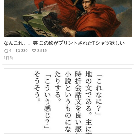
なんこれ、、笑 この絵がプリントされたTシャツ欲しい
6
230
2,519
返
リ
い
1日前
信
ポ
い
数
ス
ね
ト
数
数