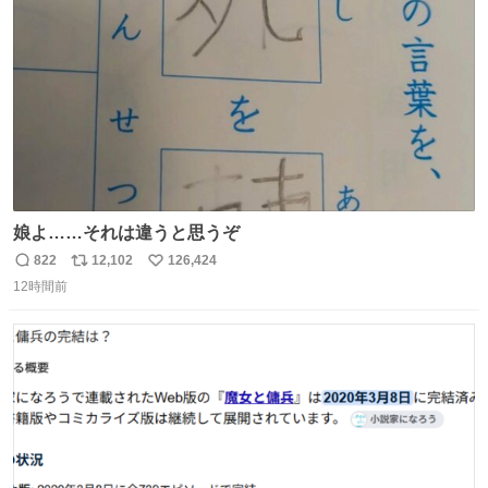
数
娘よ……それは違うと思うぞ
822
12,102
126,424
返
リ
い
12時間前
信
ポ
い
数
ス
ね
ト
数
数