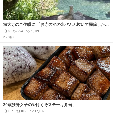
深大寺のご住職に 「お寺の池の水ぜんぶ抜いて掃除した
ら、 モネの池くらい綺麗になったから見てみて」 といわれ
8
254
1,509
返
リ
い
訪れたら 本当にモネの池くらい綺麗でした。 蓮こそ咲いて
2時間前
信
ポ
い
ないけど言いたいことわかります。 輝くエメラルドだ‼︎
数
ス
ね
iPhone16カメラで撮影して無加工です。
ト
数
数
30歳独身女子のやけくそステーキ弁当。
157
802
17,066