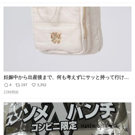
数
ス
ね
ト
数
数
妊娠中から出産後まで、何も考えずにサッと持って行ける
ようなショルダーバッグが欲しいな〜と思っていたのだけ
4
197
3,352
返
リ
い
ど snidelでめちゃくちゃピッタリなものを見つけたので買
22時間前
信
ポ
い
った！✨ スマホと小物とペットボトルが入るの最高すぎる
数
ス
ね
🥹 しかもスマホ入れ独立してるしファスナーない！地味に
ト
数
数
嬉しいやつ！！！