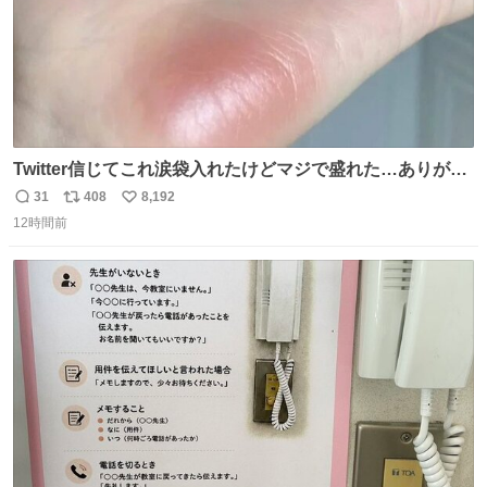
Twitter信じてこれ涙袋入れたけどマジで盛れた…ありがと
う…
31
408
8,192
返
リ
い
12時間前
信
ポ
い
数
ス
ね
ト
数
数