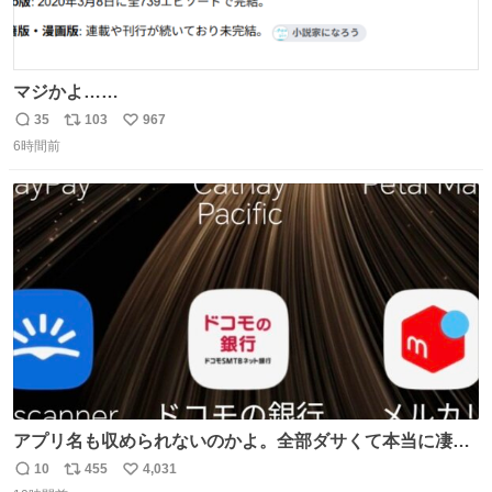
マジかよ……
35
103
967
返
リ
い
6時間前
信
ポ
い
数
ス
ね
ト
数
数
アプリ名も収められないのかよ。全部ダサくて本当に凄
い。 https://t.co/LemyLGyVkR
10
455
4,031
返
リ
い