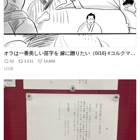
オラは一番美しい苗字を 嫁に贈りたい（0/16) #コルクマン
ガ専科
52
3,511
14,666
返
リ
い
1日前
信
ポ
い
数
ス
ね
ト
数
数