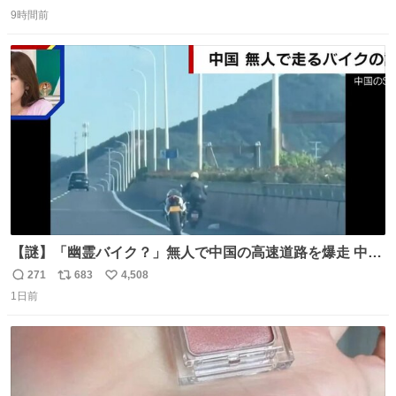
返
リ
い
9時間前
信
ポ
い
数
ス
ね
ト
数
数
【謎】「幽霊バイク？」無人で中国の高速道路を爆走 中国
で珍しい光景が目撃された。人が乗っていないバイクが高
271
683
4,508
返
リ
い
速道路を倒れず走り続けており、さらに車線変更も。その
1日前
信
ポ
い
まま5キロも走り続けていたという。
数
ス
ね
ト
数
数