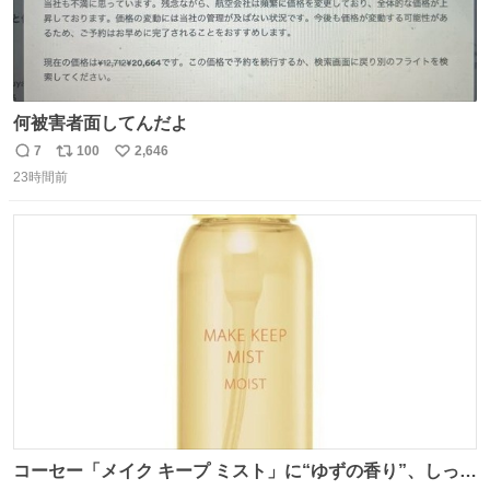
何被害者面してんだよ
7
100
2,646
返
リ
い
23時間前
信
ポ
い
数
ス
ね
ト
数
数
コーセー「メイク キープ ミスト」に“ゆずの香り”、しっと