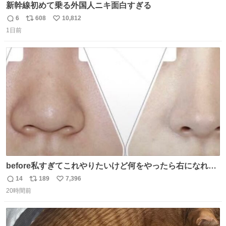
新幹線初めて乗る外国人ニキ面白すぎる
6
608
10,812
返
リ
い
1日前
信
ポ
い
数
ス
ね
ト
数
数
before私すぎてこれやりたいけど何をやったら右になれる
の
14
189
7,396
返
リ
い
20時間前
信
ポ
い
数
ス
ね
ト
数
数