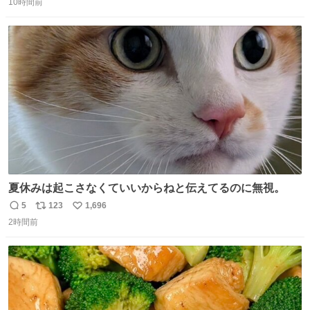
10時間前
信
ポ
い
数
ス
ね
ト
数
数
夏休みは起こさなくていいからねと伝えてるのに無視。
5
123
1,696
返
リ
い
2時間前
信
ポ
い
数
ス
ね
ト
数
数