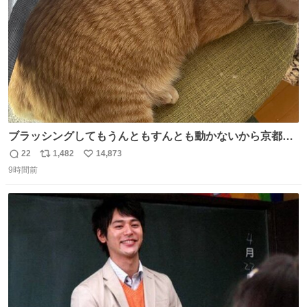
ブラッシングしてもうんともすんとも動かないから京都の
寺にある庭みたいになってる
22
1,482
14,873
返
リ
い
9時間前
信
ポ
い
数
ス
ね
ト
数
数