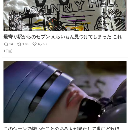
最寄り駅からのセブン えらいもん見つけてしまった これ売
ってくれへんかな… #浅井健一 #ポテチ #ロックの名盤
14
138
4,263
返
リ
い
1日前
信
ポ
い
数
ス
ね
ト
数
数
このシーンで抜いたことのある人が果たして世にどれほど