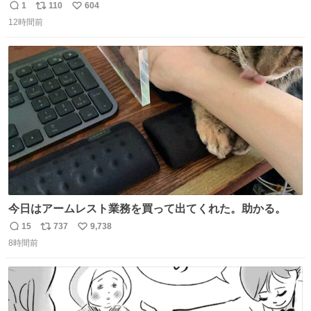
りツヤ肌叶う保湿タイプ - fashion-press.net/news/148945
1
110
604
返
リ
い
12時間前
信
ポ
い
数
ス
ね
ト
数
数
今日はアームレスト業務を買って出てくれた。助かる。
15
737
9,738
返
リ
い
8時間前
信
ポ
い
数
ス
ね
ト
数
数