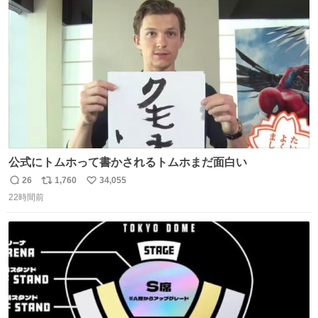
ト
数
数
公式にトムホって書かされるトムホまだ面白い
26
1,760
34,055
返
リ
い
22時間前
信
ポ
い
数
ス
ね
ト
数
数