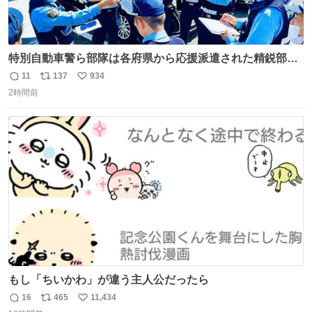
特別自動車警ら部隊は各府県から応援派遣された精鋭部隊
です。写真は、福岡県警察の特別自動車警ら部隊が、八代
11
137
934
返
リ
い
郡氷川町の施設駐車場内でパトロール前の指示を受ける様
2時間前
信
ポ
い
子と、イオンモール熊本での警戒の様子です。熊本を守る
数
ス
ね
ため、今日も全力で取り組んでいます。 #令和８年熊本地
ト
数
数
震 #福岡県警察
もし「ちいかわ」が違う主人公だったら
16
465
11,434
返
リ
い