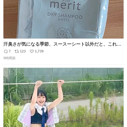
汗臭さが気になる季節、スースーシート以外だと、これが
とにかくスッキリする。2年くらい前に #生活は踊る で紹
7
123
1,739
返
リ
い
介したやつ。おじさんにもおばさんにもオススメだ。ドラ
9時間前
信
ポ
い
ストに売ってるぞ。ドライシャンプーって書いてあるけど
数
ス
ね
汗拭きシートみたいなもの。耳裏襟足首筋がんがん拭いて
ト
数
数
汗臭不安を解消。