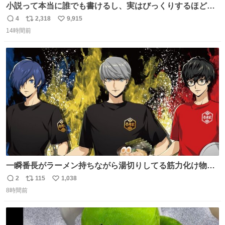
小説って本当に誰でも書けるし、実はびっくりするほど自
由だし、みんなもっと好きに文字で遊べばいいんじゃない
4
2,318
9,915
返
リ
い
かなって思うよ〜
14時間前
信
ポ
い
数
ス
ね
ト
数
数
一瞬番長がラーメン持ちながら湯切りしてる筋力化け物か
と思ったwww
2
115
1,038
返
リ
い
8時間前
信
ポ
い
数
ス
ね
ト
数