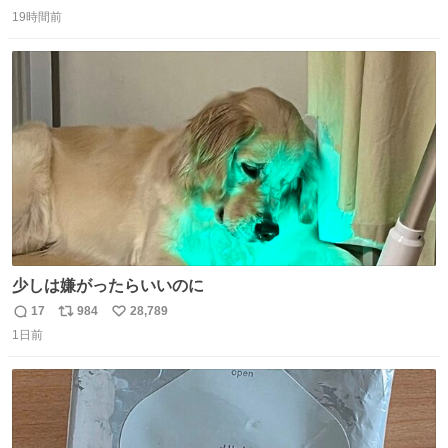
返
リ
い
19時間前
信
ポ
い
数
ス
ね
ト
数
数
少しは嫌がったらいいのに
17
984
28,789
返
リ
い
1日前
信
ポ
い
数
ス
ね
ト
数
数