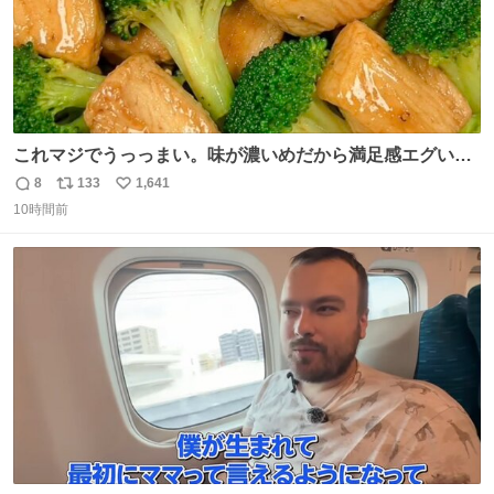
これマジでうっっまい。味が濃いめだから満足感エグいし
1週間で3キロ痩せた😭
8
133
1,641
返
リ
い
10時間前
信
ポ
い
数
ス
ね
ト
数
数