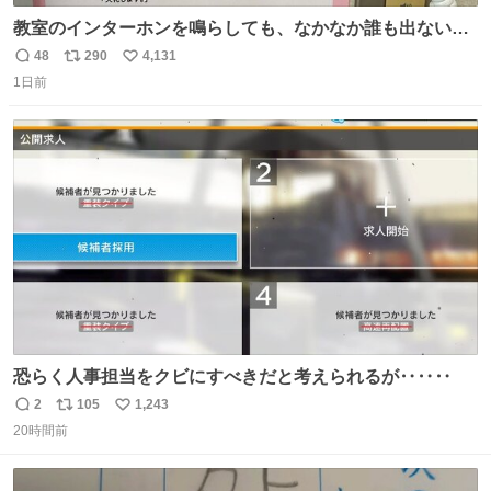
教室のインターホンを鳴らしても、なかなか誰も出ないこ
とがあります…。 もしかすると「電話の出方」に困ってい
48
290
4,131
返
リ
い
るのかもしれません。 そこで「何を話せばいいか」が見え
1日前
信
ポ
い
る手引きを用意して、安心して電話に出られるようにしま
数
ス
ね
す。 インターホンの応対も大切なコミュニケーションの学
ト
数
数
びです。
恐らく人事担当をクビにすべきだと考えられるが‥‥‥
2
105
1,243
返
リ
い
20時間前
信
ポ
い
数
ス
ね
ト
数