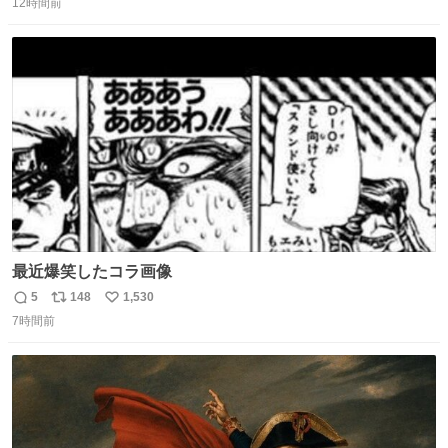
12時間前
信
ポ
い
数
ス
ね
ト
数
数
最近爆笑したコラ画像
5
148
1,530
返
リ
い
7時間前
信
ポ
い
数
ス
ね
ト
数
数