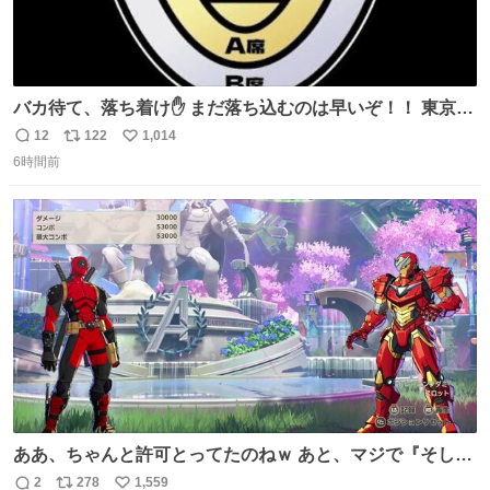
バカ待て、落ち着け✋ まだ落ち込むのは早いぞ！！ 東京ド
ームの最大キャパ5.5万人に対して席数の配分はだいたい S
12
122
1,014
返
リ
い
席（アリーナ）：約1.4万人 A席（1階スタンド）：約2.5万
6時間前
信
ポ
い
人 B席（2階スタンド）：約1.5万人 一番席数が多いA席は
数
ス
ね
一次だけで全枠出し切るわけないし、二次からは全体の3
ト
数
数
割を占める
ああ、ちゃんと許可とってたのねｗ あと、マジで『そして
時は動き出す』って言ってて草オブ草
2
278
1,559