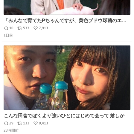
「みんなで育てたPちゃんですが、黄色ブドウ球菌のエン
テロトキシン（耐熱性毒素）が検出されたので、議論する
10
533
7,913
返
リ
い
までもなく処分が決まりました」
1日前
信
ポ
い
数
ス
ね
ト
数
数
こんな田舎でぼくより強いひとにはじめて会って 嬉しかっ
たよ
29
133
9,413
返
リ
い
23時間前
信
ポ
い