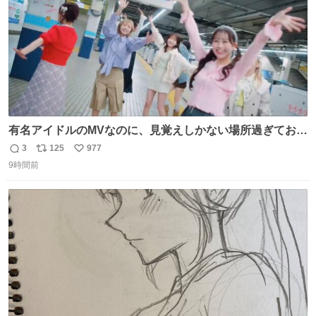
有名アイドルのMVなのに、見覚えしかない場所過ぎておも
ろいな
3
125
977
返
リ
い
9時間前
信
ポ
い
数
ス
ね
ト
数
数