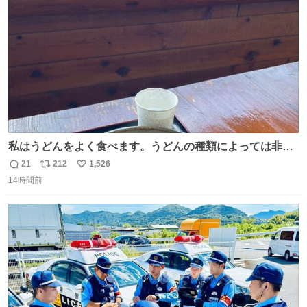
数
私はうどんをよく食べます。うどんの種類によっては非常
食にもなります。生うどんは消費期限が短く、冷凍うどん
21
212
1,526
返
リ
い
は長持ちする代わりに停電に弱いので、乾麺タイプのうど
14時間前
信
ポ
い
んなら水分が少なく長期保存するのにおすすめです。アル
数
ス
ね
ファ化米や缶詰など、色々な非常食がありますが、うどん
ト
数
数
もいかがでしょうか？