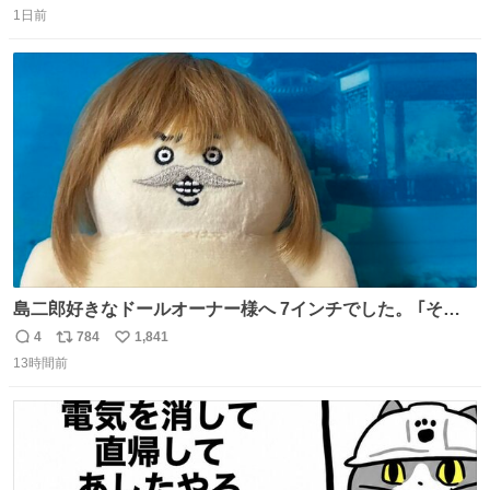
1日前
信
ポ
い
数
ス
ね
ト
数
数
島二郎好きなドールオーナー様へ 7インチでした。 ｢その
知識、いらないと思う、な！｣
4
784
1,841
返
リ
い
13時間前
信
ポ
い
数
ス
ね
ト
数
数