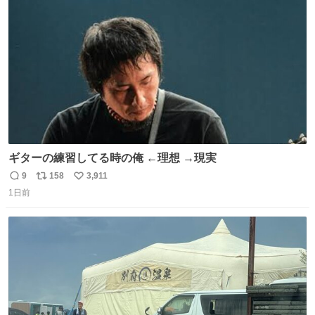
す。 インターホンの応対も大切なコミュニケーションの学
ト
数
数
びです。
ギターの練習してる時の俺 ←理想 →現実
9
158
3,911
返
リ
い
1日前
信
ポ
い
数
ス
ね
ト
数
数