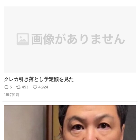
数
ス
ね
ト
数
数
クレカ引き落とし予定額を見た
5
453
4,924
返
リ
い
19時間前
信
ポ
い
数
ス
ね
ト
数
数