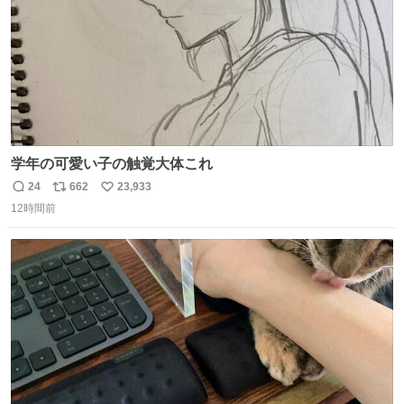
学年の可愛い子の触覚大体これ
24
662
23,933
返
リ
い
12時間前
信
ポ
い
数
ス
ね
ト
数
数