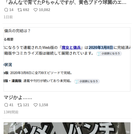
「みんなで育てたPちゃんですが、黄色ブドウ球菌のエン
テロトキシン（耐熱性毒素）が検出されたので、議論する
14
692
10,082
返
リ
い
までもなく処分が決まりました」
1日前
信
ポ
い
数
ス
ね
ト
数
数
マジかよ……
41
121
1,158
返
リ
い
13時間前
信
ポ
い
数
ス
ね
ト
数
数