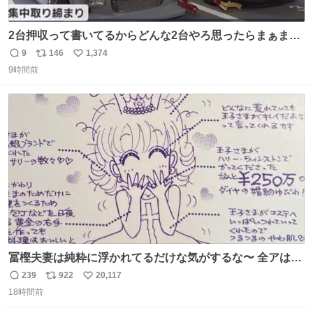
2台押収って書いてるからどんな2台やろ思ったらまぁまぁ
へんてこな1台押収してて笑い止まらん
9
146
1,374
返
リ
い
9時間前
信
ポ
い
数
ス
ね
ト
数
数
冨樫夫妻は純粋に浮かれてるだけな気がするな〜 全アはこ
こに自分の市場価値的なものを上乗せするので、 すっぴん
239
922
20,117
返
リ
い
＆寝起きのボサボサ頭でも「今日も可愛いね」が止まらな
18時間前
信
ポ
い
い。放っておくと永遠に髪撫でてきて作業進まない()
数
ス
ね