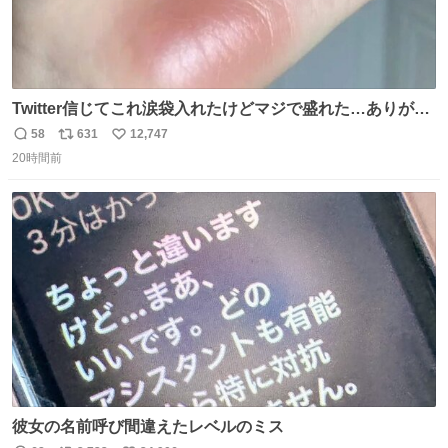
Twitter信じてこれ涙袋入れたけどマジで盛れた…ありがと
う…
58
631
12,747
返
リ
い
20時間前
信
ポ
い
数
ス
ね
ト
数
数
彼女の名前呼び間違えたレベルのミス