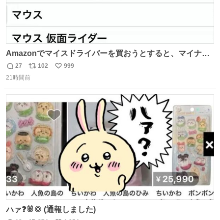
Amazonでマイスドライバーを買おうとすると、マイナス
ドライバー先輩が出しゃばってくる
27
102
999
返
リ
い
21時間前
信
ポ
い
数
ス
ね
ト
数
数
ハァ❓🐰💢 (通報しました)