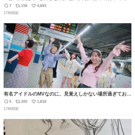
れる 賢いライス
7
156
4,683
返
リ
い
17時間前
信
ポ
い
数
ス
ね
ト
数
数
有名アイドルのMVなのに、見覚えしかない場所過ぎておも
ろいな
5
205
1,816
返
リ
い
17時間前
信
ポ
い
数
ス
ね
ト
数
数