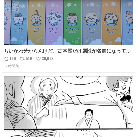
ちいかわ分からんけど、古本屋だけ属性が名前になってる
のはどういうこと？
156
519
39,918
返
リ
い
17時間前
信
ポ
い
数
ス
ね
ト
数
数