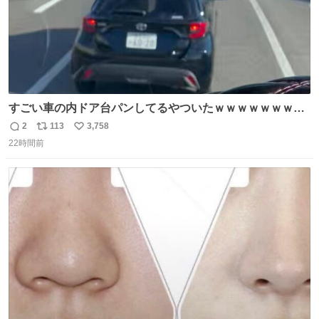
すごい車の内ドア台パンしてるやついたｗｗｗｗｗｗｗｗ
ｗｗｗｗｗｗ
2
113
3,758
返
リ
い
22時間前
信
ポ
い
数
ス
ね
ト
数
数