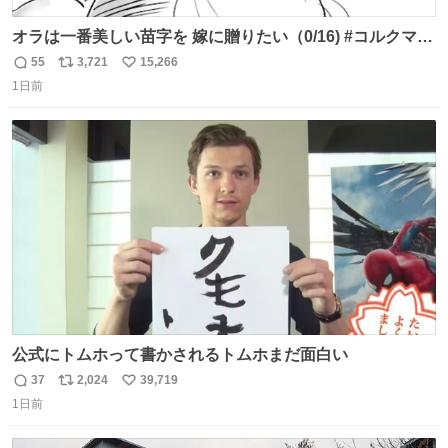
オラは一番美しい苗字を 嫁に贈りたい（0/16) #コルクマン
ガ専科
55
3,721
15,266
返
リ
い
1日前
信
ポ
い
数
ス
ね
ト
数
数
公式にトムホって書かされるトムホまだ面白い
37
2,024
39,719
返
リ
い
1日前
信
ポ
い
数
ス
ね