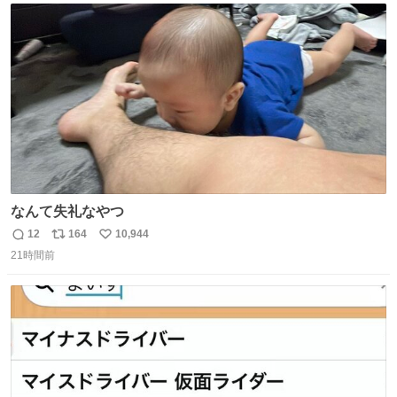
ト
数
数
なんて失礼なやつ
12
164
10,944
返
リ
い
21時間前
信
ポ
い
数
ス
ね
ト
数
数