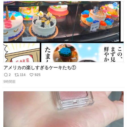
156cm40kg、年中日焼け止めとお友達の私より綺麗な手や
ト
数
数
めてもろて とか言う
アメリカの楽しすぎるケーキたち①
2
114
925
返
リ
い
9時間前
信
ポ
い
数
ス
ね
ト
数
数