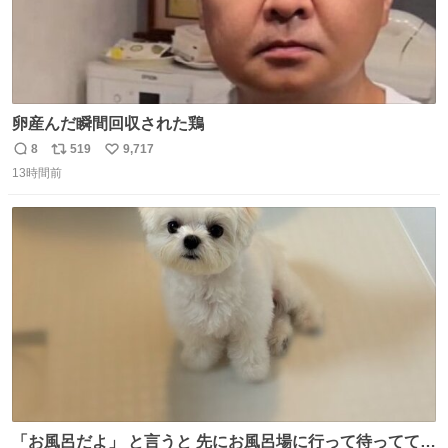
卵産んだ瞬間回収された鶏
8
519
9,717
返
リ
い
13時間前
信
ポ
い
数
ス
ね
ト
数
数
「お風呂だよ」 と言うと 先にお風呂場に行って待っててく