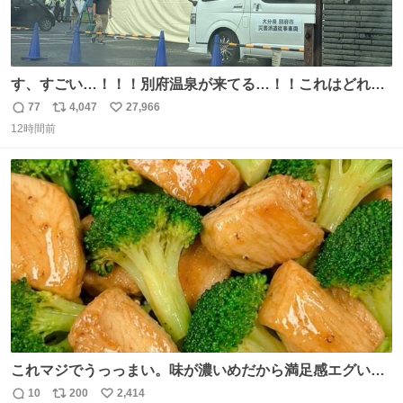
す、すごい…！！！別府温泉が来てる…！！これはどれぐ
らい待つんだろう…
77
4,047
27,966
返
リ
い
12時間前
信
ポ
い
数
ス
ね
ト
数
数
これマジでうっっまい。味が濃いめだから満足感エグいし
1週間で3キロ痩せた😭
10
200
2,414
返
リ
い