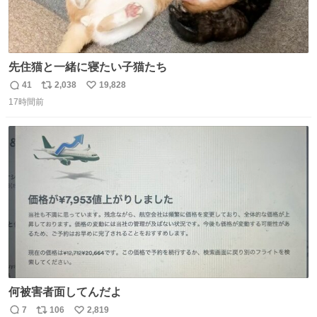
先住猫と一緒に寝たい子猫たち
41
2,038
19,828
返
リ
い
17時間前
信
ポ
い
数
ス
ね
ト
数
数
何被害者面してんだよ
7
106
2,819
返
リ
い