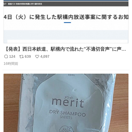
【発表】西日本鉄道、駅構内で流れた“不適切音声”に声明
「被害届も検討」 news.livedoor.com/article/detail… 4日
124
639
4,097
返
リ
い
に西鉄福岡（天神）駅および薬院駅で発生した駅構内放送
16時間前
信
ポ
い
事案について声明を公表した。「第三者によって駅構内放
数
ス
ね
送設備に外部から不正に音声が流された可能性も含めて確
ト
数
数
認を実施」と説明した。