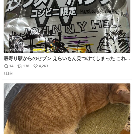
最寄り駅からのセブン えらいもん見つけてしまった これ売
ってくれへんかな… #浅井健一 #ポテチ #ロックの名盤
14
138
4,263
返
リ
い
1日前
信
ポ
い
数
ス
ね
ト
数
数