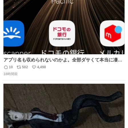
数
アプリ名も収められないのかよ。全部ダサくて本当に凄
い。 https://t.co/LemyLGyVkR
10
502
4,498
返
リ
い
18時間前
信
ポ
い
数
ス
ね
ト
数
数