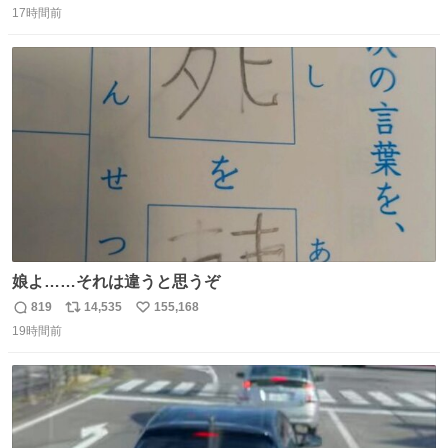
17時間前
信
ポ
い
数
ス
ね
ト
数
数
娘よ……それは違うと思うぞ
819
14,535
155,168
返
リ
い
19時間前
信
ポ
い
数
ス
ね
ト
数
数