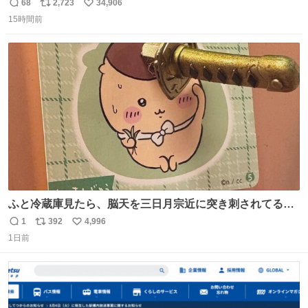
68
2,723
34,906
返
リ
い
15時間前
信
ポ
い
数
ス
ね
ト
数
数
ふと冷蔵庫見たら、脳天を三日月宗近に突き刺されてるく
りまんじゅうパイセンが
1
392
4,996
返
リ
い
1日前
信
ポ
い
数
ス
ね
ト
数
数