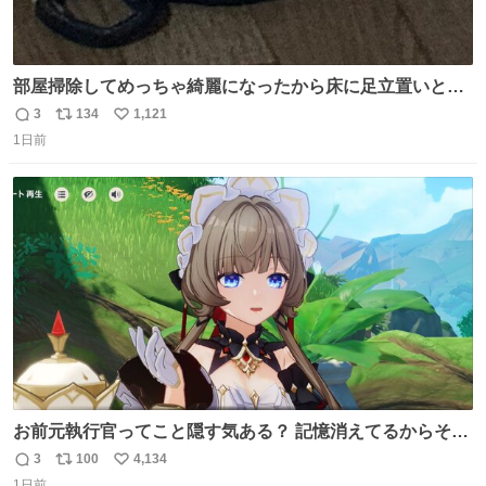
部屋掃除してめっちゃ綺麗になったから床に足立置いとい
たら家族にまだゴミ残ってるよって言われて神
3
134
1,121
返
リ
い
1日前
信
ポ
い
数
ス
ね
ト
数
数
お前元執行官ってこと隠す気ある？ 記憶消えてるからそん
な考えに至らないだろうけどさ…
3
100
4,134
返
リ
い
1日前