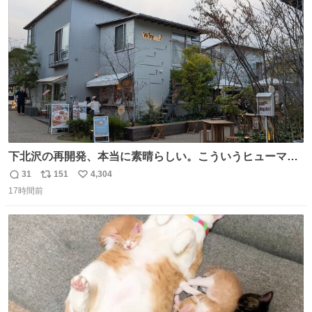
ト
数
数
下北沢の再開発、本当に素晴らしい。こういうヒューマン
スケールの開発がいいんだよ。
31
151
4,304
返
リ
い
17時間前
信
ポ
い
数
ス
ね
ト
数
数