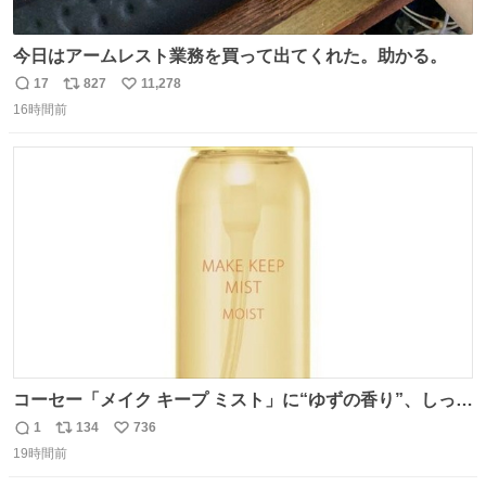
今日はアームレスト業務を買って出てくれた。助かる。
17
827
11,278
返
リ
い
16時間前
信
ポ
い
数
ス
ね
ト
数
数
コーセー「メイク キープ ミスト」に“ゆずの香り”、しっと
りツヤ肌叶う保湿タイプ - fashion-press.net/news/148945
1
134
736
返
リ
い
19時間前
信
ポ
い
数
ス
ね