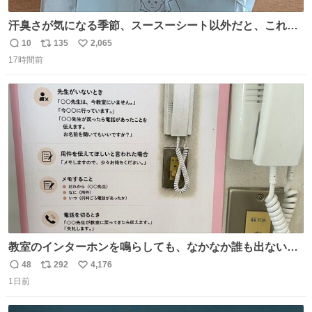
汗臭さが気になる季節、スースーシート以外だと、これが
とにかくスッキリする。2年くらい前に #生活は踊る で紹
10
135
2,065
返
リ
い
介したやつ。おじさんにもおばさんにもオススメだ。ドラ
17時間前
信
ポ
い
ストに売ってるぞ。ドライシャンプーって書いてあるけど
数
ス
ね
汗拭きシートみたいなもの。耳裏襟足首筋がんがん拭いて
ト
数
数
汗臭不安を解消。
教室のインターホンを鳴らしても、なかなか誰も出ないこ
とがあります…。 もしかすると「電話の出方」に困ってい
48
292
4,176
返
リ
い
るのかもしれません。 そこで「何を話せばいいか」が見え
1日前
信
ポ
い
る手引きを用意して、安心して電話に出られるようにしま
数
ス
ね