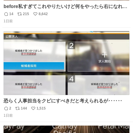
before私すぎてこれやりたいけど何をやったら右になれる
の
14
215
8,642
返
リ
い
1日前
信
ポ
い
数
ス
ね
ト
数
数
恐らく人事担当をクビにすべきだと考えられるが‥‥‥
2
144
1,515
返
リ
い
1日前
信
ポ
い
数
ス
ね
ト
数