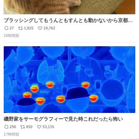
ブラッシングしてもうんともすんとも動かないから京都の
寺にある庭みたいになってる
27
1,925
19,762
返
リ
い
16時間前
信
ポ
い
数
ス
ね
ト
数
数
磯野家をサーモグラフィーで見た時これだったら怖い
256
850
53,135
返
リ
い
17時間前
信
ポ
い