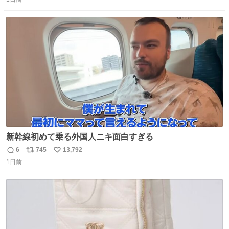
信
ポ
い
数
ス
ね
ト
数
数
新幹線初めて乗る外国人ニキ面白すぎる
6
745
13,792
返
リ
い
1日前
信
ポ
い
数
ス
ね
ト
数
数