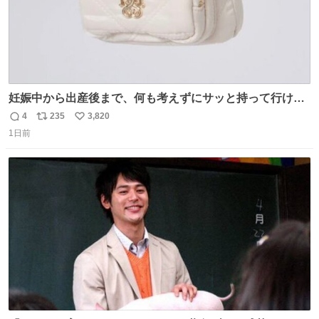
妊娠中から出産後まで、何も考えずにサッと持って行ける
ようなショルダーバッグが欲しいな〜と思っていたのだけ
4
235
3,820
返
リ
い
ど snidelでめちゃくちゃピッタリなものを見つけたので買
1日前
信
ポ
い
った！✨ スマホと小物とペットボトルが入るの最高すぎる
数
ス
ね
🥹 しかもスマホ入れ独立してるしファスナーない！地味に
ト
数
数
嬉しいやつ！！！