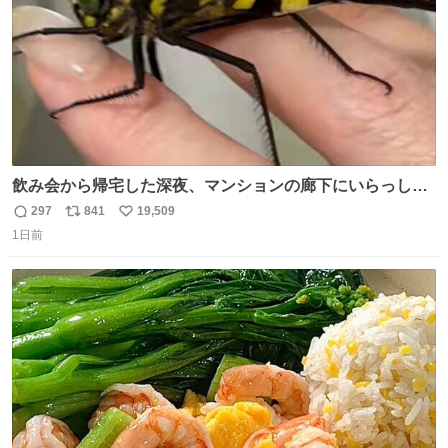
飲み会から帰宅した深夜、マンションの廊下にいらっしゃ
ったオニヤンマ様 まさかこんな都会でお会いできるなんて
297
841
19,509
返
リ
い
思っておらず大興奮しております かっこよすぎる 指を差し
1日前
信
ポ
い
伸べると乗ってきてくれたのでひとまず一緒に帰宅しまし
数
ス
ね
たが、飛ばないということは弱っていらっしゃるのでしょ
ト
数
数
うか…素敵すぎる