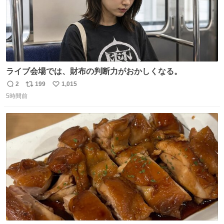
ライブ会場では、財布の判断力がおかしくなる。
2
199
1,015
返
リ
い
5時間前
信
ポ
い
数
ス
ね
ト
数
数