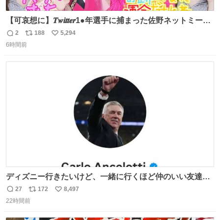
【可哀想に】𝑻𝒘𝒊𝒕𝒕𝒆𝒓1●年選手に捕まった佐野ネットミーム
勇斗さんのコラボプリ
2
188
5,294
返
リ
い
6時間前
信
ポ
い
数
ス
ね
ト
数
数
ディズニー行きたいけど、一緒に行くほど仲のいい友達が
居ない… ほんでこれ
27
172
8,497
返
リ
い
22時間前
信
ポ
い
数
ス
ね