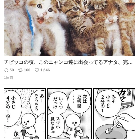
数
チビッコの頃、このニャンコ達に出会ってるアナタ、完全
なる同世代（笑） #70年代 #80年代 #昭和レトロ
50
160
1,646
返
リ
い
1日前
信
ポ
い
数
ス
ね
ト
数
数