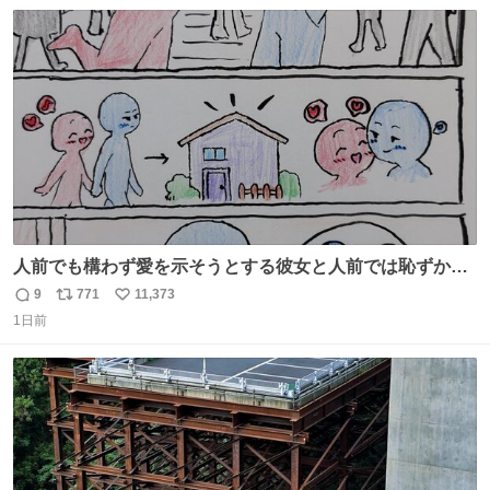
数
ス
ね
ト
数
数
人前でも構わず愛を示そうとする彼女と人前では恥ずかし
いけど彼女を死ぬほど愛している彼氏 同士いませんか✋️
9
771
11,373
返
リ
い
1日前
信
ポ
い
数
ス
ね
ト
数
数