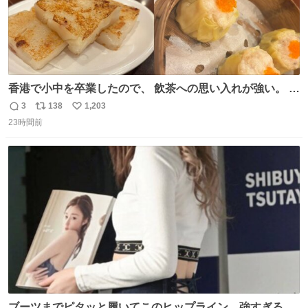
香港で小中を卒業したので、 飲茶への思い入れが強い。 常
に現地の味を探している。 横浜中華街まで行き、店を厳選
3
138
1,203
返
リ
い
すれば流石に出会えるけど、もっと近場で気軽に行ける店
23時間前
信
ポ
い
はないか。 代々木にあった。 多少違うかなというのもあっ
数
ス
ね
たけど、 総合的には満足。
ト
数
数
ブーツまでピタッと履いてこのヒップライン…強すぎる。