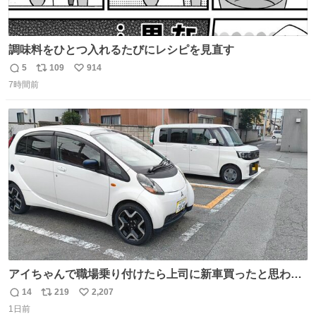
調味料をひとつ入れるたびにレシピを見直す
5
109
914
返
リ
い
7時間前
信
ポ
い
数
ス
ね
ト
数
数
アイちゃんで職場乗り付けたら上司に新車買ったと思われ
たの嬉しすぎる。 20年落ちの車もやりようによっては新車
14
219
2,207
返
リ
い
っぽく見えるってことよ。 令和の車の横に並べても違和感
1日前
信
ポ
い