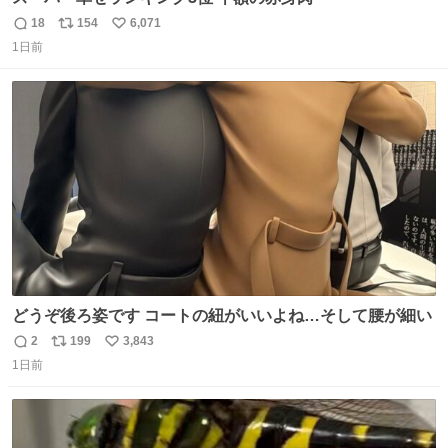
18
154
6,071
返
リ
い
1日前
信
ポ
い
数
ス
ね
ト
数
数
どうぞ後ろ姿です コートの紐がいいよね…そして腰が細い
2
199
3,843
返
リ
い
1日前
信
ポ
い
数
ス
ね
ト
数
数