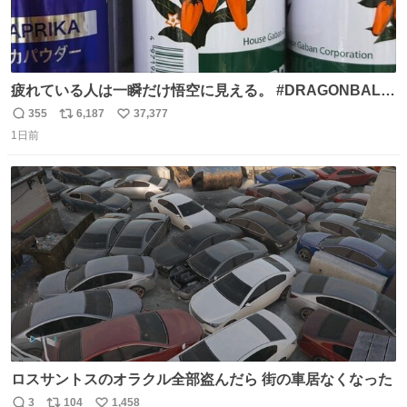
疲れている人は一瞬だけ悟空に見える。 #DRAGONBALL
#ドラゴンボール
355
6,187
37,377
返
リ
い
1日前
信
ポ
い
数
ス
ね
ト
数
数
ロスサントスのオラクル全部盗んだら 街の車居なくなった
3
104
1,458