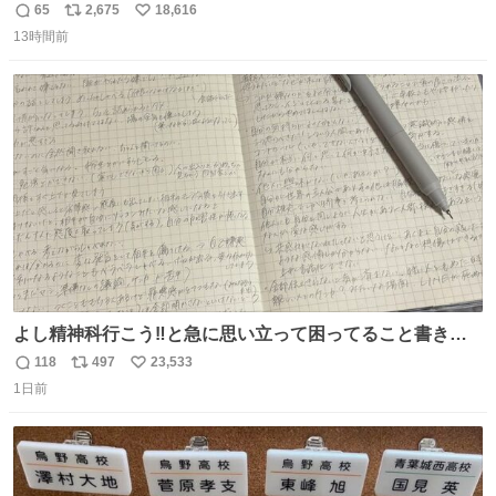
65
2,675
18,616
返
リ
い
13時間前
信
ポ
い
数
ス
ね
ト
数
数
よし精神科行こう‼️と急に思い立って困ってること書き出
してたらペン止まらなくなってすごい勢いで埋まってワロ
118
497
23,533
返
リ
い
タ
1日前
信
ポ
い
数
ス
ね
ト
数
数