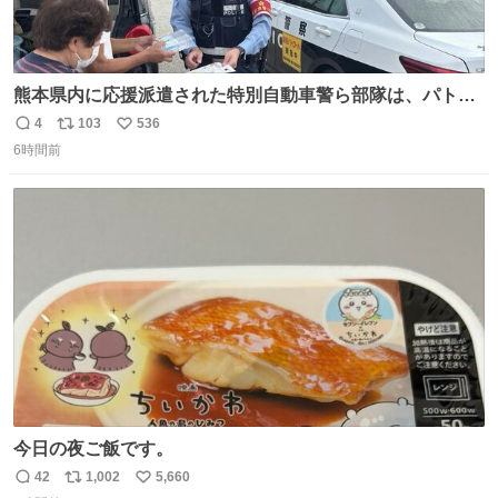
熊本県内に応援派遣された特別自動車警ら部隊は、パトロ
ールを通じて車中泊者への声掛けも行っています。写真
4
103
536
返
リ
い
は、福岡県警察の特別自動車警ら部隊が八代警察署管内の
6時間前
信
ポ
い
車中泊者に対して、熱中症について注意喚起する様子で
数
ス
ね
す。こまめな水分・塩分補給を行ってください。 #令和８
ト
数
数
年熊本地震 #福岡県警察
今日の夜ご飯です。
42
1,002
5,660
返
リ
い