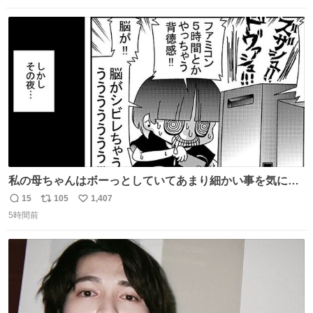
数
ス
ね
ト
数
数
私の母ちゃんはボーっとしていてあまり細かい事を気にし
ません。優秀な人の多い現代の価値観から見ると、あまり
15
105
1,407
返
リ
い
優秀な母親ではないかもしれません。でも、だからこそ、
5時間前
信
ポ
い
私はそういう母親が大好きです。今も昔もすごくリラック
数
ス
ね
スします。「優秀」と「良い」は別なんですよね。 1/2
ト
数
数