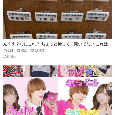
ん？え？なにこれ？ ちょっと待って、聞いてない これは販
売されているのもですか？
114
621
17,036
返
リ
い
12時間前
信
ポ
い
数
ス
ね
ト
数
数