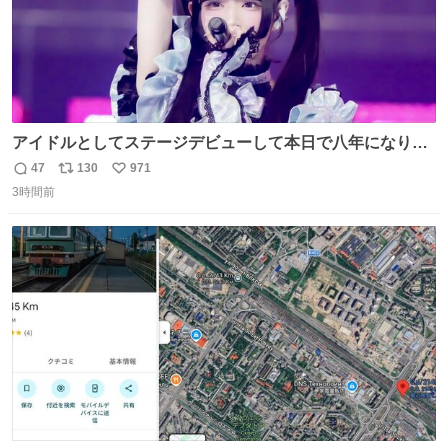
アイドルとしてステージデビューして本日で八年になりま
した。これからもここに居続けられますように❤︎
47
130
971
返
リ
い
3時間前
信
ポ
い
数
ス
ね
ト
数
数