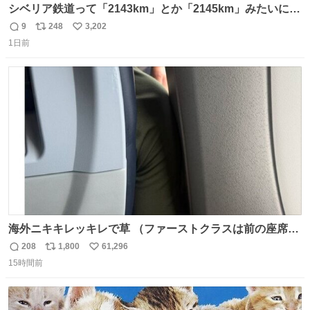
シベリア鉄道って「2143km」とか「2145km」みたいに、
モスクワからの距離名そのままの駅名があるんですね。
9
248
3,202
返
リ
い
1日前
信
ポ
い
数
ス
ね
ト
数
数
海外ニキキレッキレで草 （ファーストクラスは前の座席で
あるため）
208
1,800
61,296
返
リ
い
15時間前
信
ポ
い
数
ス
ね
ト
数