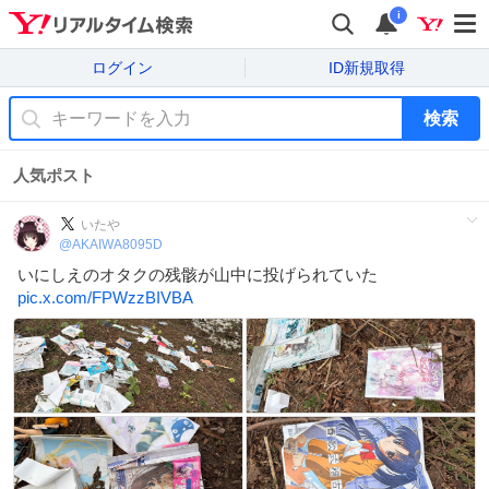
i
ログイン
ID新規取得
検索
人気ポスト
いたや
@
AKAIWA8095D
いにしえのオタクの残骸が山中に投げられていた
pic.x.com/FPWzzBIVBA