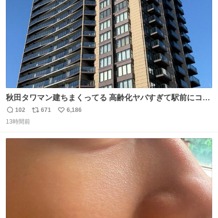
数
秋田タワマン建ちまくってる 高齢化ヤバすぎて駅前にコン
パクトシティつくって高齢者を住ませる考えらしい 病院も
102
671
6,186
返
リ
い
全部駅前にある
13時間前
信
ポ
い
数
ス
ね
ト
数
数