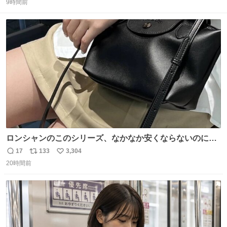
9時間前
信
ポ
い
数
ス
ね
ト
数
数
ロンシャンのこのシリーズ、なかなか安くならないのにセ
ール価格になってる🖤✨レザーなのが反則級にかわいい。
17
133
3,304
返
リ
い
持ってるだけでコーデが格上げされる。
20時間前
信
ポ
い
数
ス
ね
ト
数
数