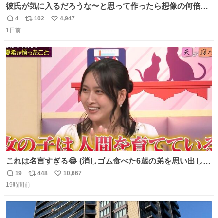
彼氏が気に入るだろうな〜と思って作ったら想像の何倍も
美味しい美味しい言ってくれて嬉しい
4
102
4,947
返
リ
い
1日前
信
ポ
い
数
ス
ね
ト
数
数
これは名言すぎる😂 (消しゴム食べた6歳の弟を思い出しな
がら)
19
448
10,667
返
リ
い
19時間前
信
ポ
い
数
ス
ね
ト
数