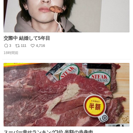
交際中 結婚して5年目
3
111
4,716
返
リ
い
18時間前
信
ポ
い
数
ス
ね
ト
数
数
スーパー幸せランキング3位 半額の赤身肉