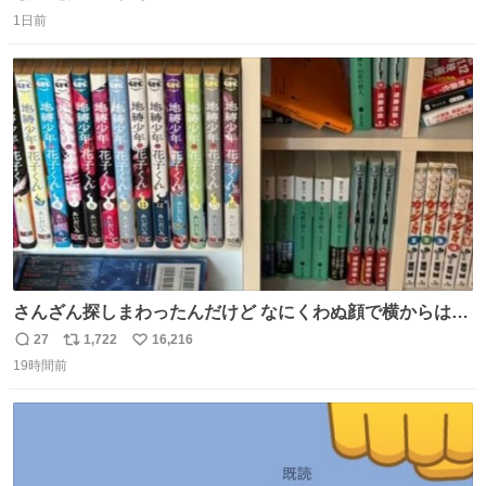
返
リ
い
1日前
信
ポ
い
数
ス
ね
ト
数
数
さんざん探しまわったんだけど なにくわぬ顔で横からはえ
てた
27
1,722
16,216
返
リ
い
19時間前
信
ポ
い
数
ス
ね
ト
数
数