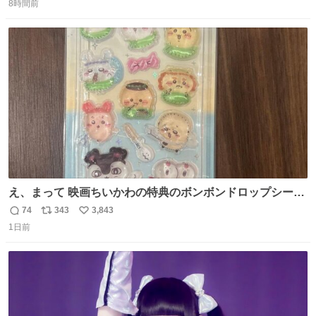
8時間前
信
ポ
い
数
ス
ね
ト
数
数
え、まって 映画ちいかわの特典のボンボンドロップシール
もうメルカリにでてるやん #ちいかわ
74
343
3,843
返
リ
い
1日前
信
ポ
い
数
ス
ね
ト
数
数