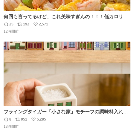
何回も言ってるけど、これ美味すぎんの！！！低カロリー
で満足感エグいから一生食べてる😭
25
192
2,571
返
リ
い
12時間前
信
ポ
い
数
ス
ね
ト
数
数
フライングタイガー「小さな家」モチーフの調味料入れ、
並べれば“デンマークの街並み”に ピンク・グリーン・テラ
8
951
5,285
返
リ
い
コッタの全9種 - fashion-press.net/news/149552
13時間前
信
ポ
い