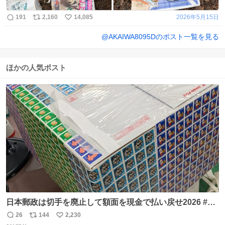
191
2,160
14,085
2026年5月15日
@
AKAIWA8095D
のポスト一覧を見る
ほかの人気ポスト
日本郵政は切手を廃止して額面を現金で払い戻せ2026 #日
本郵政 @JapanPostHD_PR
26
144
2,230
返
リ
い