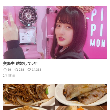
ない平成18年式です。
数
ス
ね
ト
数
数
交際中 結婚して5年
69
238
14,363
返
リ
い
14時間前
信
ポ
い
数
ス
ね
ト
数
数