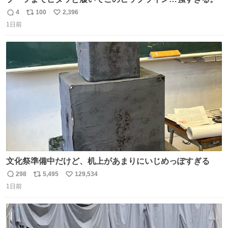
4
100
2,396
返
リ
い
1日前
信
ポ
い
数
ス
ね
ト
数
数
文化祭準備中だけど、机上があまりにいじめっぽすぎる
298
5,495
129,534
返
リ
い
1日前
信
ポ
い
数
ス
ね
ト
数
数