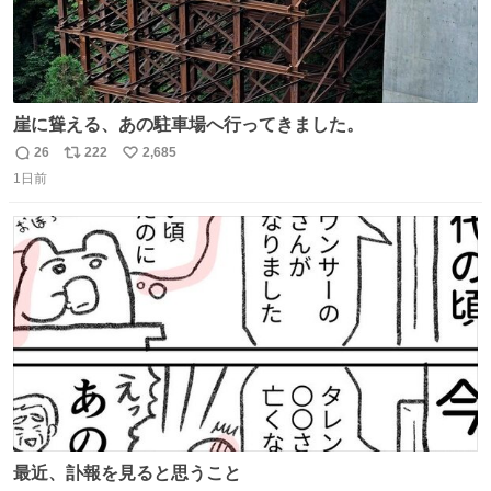
崖に聳える、あの駐車場へ行ってきました。
26
222
2,685
返
リ
い
1日前
信
ポ
い
数
ス
ね
ト
数
数
最近、訃報を見ると思うこと