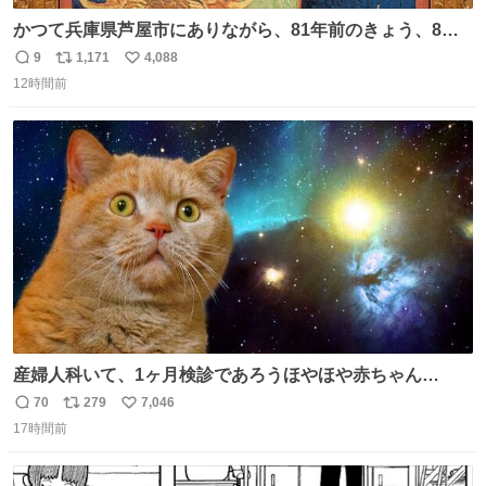
かつて兵庫県芦屋市にありながら、81年前のきょう、8月6
日の阪神大空襲の折に残念ながら焼失した、 #ゴッホ の幻
9
1,171
4,088
返
リ
い
の「 #ヒマワリ 」。 当館は、東京都にある武者小路実篤記
12時間前
信
ポ
い
念館にご協力いただき、当時発行されたカラー印刷画集よ
数
ス
ね
り陶板で原寸大に再現し、2014年より展示しています。 #
ト
数
数
大塚国際美術館
産婦人科いて、1ヶ月検診であろうほやほや赤ちゃん👩‍🍼
と推定2,3歳の女の子👧🏻をワンオペで連れてるママがいる
70
279
7,046
返
リ
い
のだけども 女の子ずっとママの側から離れない…⁉️ 手を繋
17時間前
信
ポ
い
がなくてもうろちょろしないしママが歩いたらピクミンみ
数
ス
ね
たいにﾄﾃﾄﾃついてってるし逃走しないし脱走しないし逃げ
ト
数