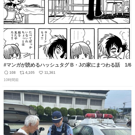
数
ないし走ら文字数
#マンガが読めるハッシュタグ B・Jの家にまつわる話 1/6
108
4,105
11,361
返
リ
い
10時間前
信
ポ
い
数
ス
ね
ト
数
数