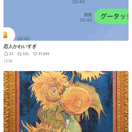
恋人かわいすぎ
23
531
57,655
返
リ
い
1日前
信
ポ
い
数
ス
ね
ト
数
数