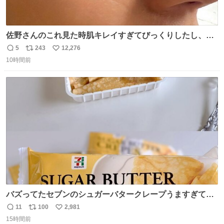
佐野さんのこれ見た時肌キレイすぎてびっくりしたし、や
はりアイドルって体型･肌管理すごすぎる
5
243
12,276
返
リ
い
10時間前
信
ポ
い
数
ス
ね
ト
数
数
バズってたセブンのシュガーバタークレープうますぎて
7NOWで買い溜め🛒💭
11
100
2,981
返
リ
い
15時間前
信
ポ
い