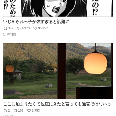
いじめられっ子が強すぎると話題に
332
4,973
95,957
返
リ
い
14時間前
信
ポ
い
数
ス
ね
ト
数
数
ここに泊まりたくて佐渡にきたと言っても過言ではないっ
2
106
2,753
返
リ
い