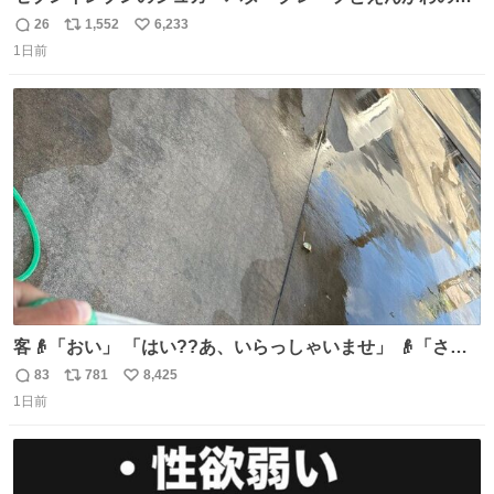
司を探している人へ！ シュガーバタークレープは目黒、品
26
1,552
6,233
返
リ
い
川、蒲田、渋谷、川崎、横浜、鶴見、九州の一部エリア限
1日前
信
ポ
い
定商品で8月5日に発注が終了したため店舗に置いてあると
数
ス
ね
ころ少ないですが見つけたら即買いです🤩❣️
ト
数
数
客👴「おい」 「はい??あ、いらっしゃいませ」 👴「さっ
きからずっと水出しっぱなしでもったいないだろ」 「静電
83
781
8,425
返
リ
い
気を逃がし、熱くなった地面の温度を下げ、引火事故の防
1日前
信
ポ
い
止の為必要な作業です」 👴「水不足の昨今にもったいない
数
ス
ね
ことをするな!!」 それでは歌います、聞いてください 「井
ト
数
数
戸水」