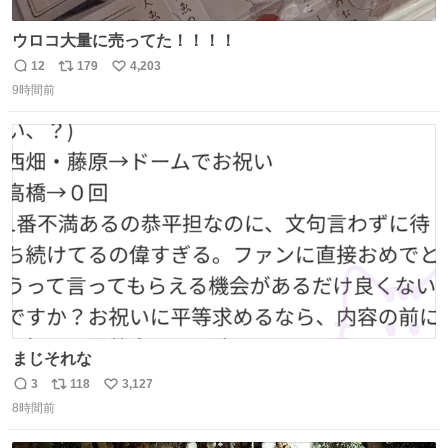
ウロコ大量に売ってた！！！！
12
179
4,203
返
リ
い
9時間前
信
ポ
い
数
ス
ね
ト
数
数
まじそれな
3
118
3,127
返
リ
い
8時間前
信
ポ
い
数
ス
ね