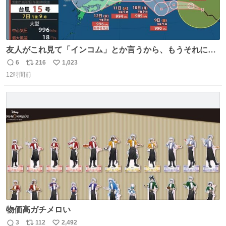
友人がこれ見て「インコム」とか言うから、もうそれにし
か見えなくなっちゃった。
6
216
1,023
返
リ
い
12時間前
信
ポ
い
数
ス
ね
ト
数
数
物価高ガチメロい
3
112
2,492