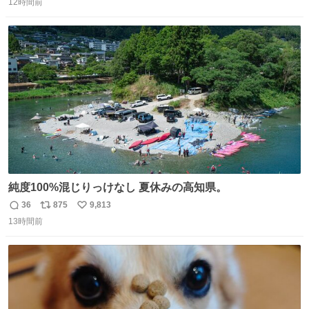
12時間前
信
ポ
い
数
ス
ね
ト
数
数
純度100%混じりっけなし 夏休みの高知県。
36
875
9,813
返
リ
い
13時間前
信
ポ
い
数
ス
ね
ト
数
数