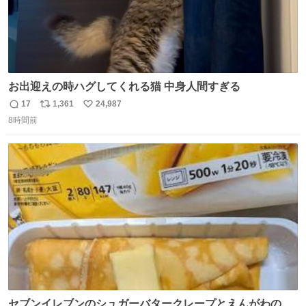
お出迎えの時ハグしてくれる猫 中身人間すぎる
17
1,361
24,987
返
リ
い
8時間前
信
ポ
い
数
ス
ね
ト
数
数
セブンイレブンのシュガーバタークレープとえんがわの寿