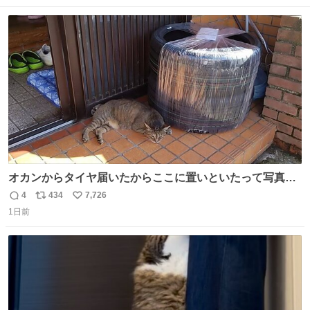
数
ス
ね
ト
数
数
オカンからタイヤ届いたからここに置いといたって写真送
られてきたけど明らかに猫が邪魔くさそうな顔してて草
4
434
7,726
返
リ
い
1日前
信
ポ
い
数
ス
ね
ト
数
数