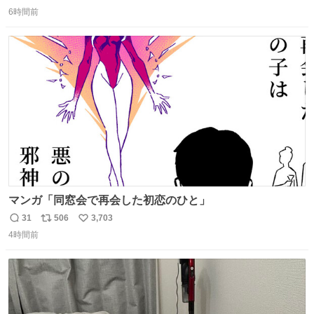
返
リ
い
6時間前
信
ポ
い
数
ス
ね
ト
数
数
マンガ「同窓会で再会した初恋のひと」
31
506
3,703
返
リ
い
4時間前
信
ポ
い
数
ス
ね
ト
数
数