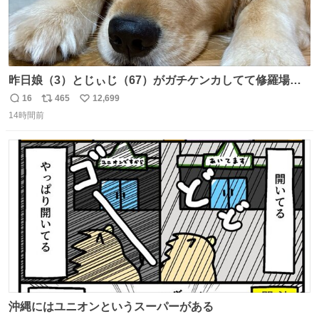
昨日娘（3）とじぃじ（67）がガチケンカしてて修羅場だ
ったんだけど、ふぉるては可能な限り平たくなってまし
16
465
12,699
返
リ
い
た。犬が1番空気読める。
14時間前
信
ポ
い
数
ス
ね
ト
数
数
沖縄にはユニオンというスーパーがある