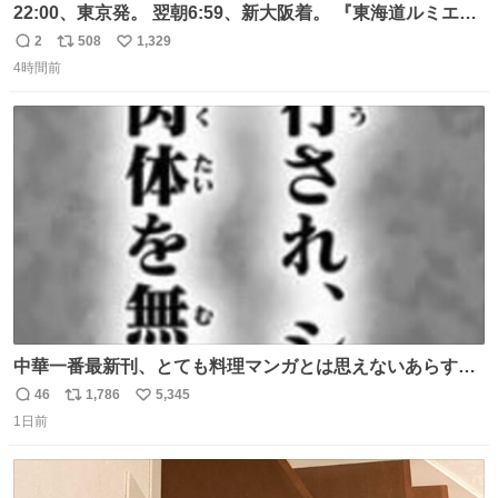
22:00、東京発。 翌朝6:59、新大阪着。 『東海道ルミエー
ルエクスプレス』が今夜、初運行！ 岐阜羽島駅で夜を越す
2
508
1,329
返
リ
い
東海道新幹線。寝台列車じゃないのに、朝まで新幹線とい
4時間前
信
ポ
い
う、なんだか特別体験😉 #TRAINTRIP #東海道ルミエール
数
ス
ね
エクスプレス
ト
数
数
中華一番最新刊、とても料理マンガとは思えないあらすじ
の書き出ししてて最高
46
1,786
5,345
返
リ
い
1日前
信
ポ
い
数
ス
ね
ト
数