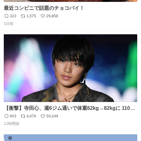
最近コンビニで話題のチョコパイ！
323
1,575
29,858
返
リ
い
1日前
信
ポ
い
数
ス
ね
ト
数
数
【衝撃】寺田心、週6ジム通いで体重62kg→82kgに 110kg
のベンチプレス持ち上げる姿披露
603
4,476
50,249
返
リ
い
news.livedoor.com/article/detail… 元々自重のみだった
12時間前
信
ポ
い
が、更に筋肉を大きくするためジム通いを開始。筋肉増量
数
ス
ね
のためおにぎり10個、ゼリー飲料3～4本、パスタと毎日4
ト
数