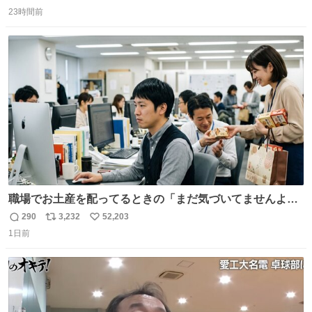
返
リ
い
23時間前
信
ポ
い
数
ス
ね
ト
数
数
職場でお土産を配ってるときの「まだ気づいてませんよ」
的な演技が毎回シンドい。
290
3,232
52,203
返
リ
い
1日前
信
ポ
い
数
ス
ね
ト
数
数