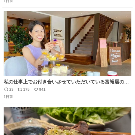
くなった人の一部を持ち帰っているような感覚になりまし
1日前
信
ポ
い
た。 勇気を出して口に入れたら、ハッカ味😳✨ #ポーラ美
数
ス
ね
術館
ト
数
数
私の仕事上でお付き合いさせていただいている富裕層の社
長さん達は、こんな事しない。 こんな自慢は一切しない
23
175
941
返
リ
い
し、なんなら表に出てこない。 自分に自信がない半端モン
1日前
信
ポ
い
はブランドで自分を飾りキラキラ自慢をする。 #折田楓
数
ス
ね
#merchu
ト
数
数