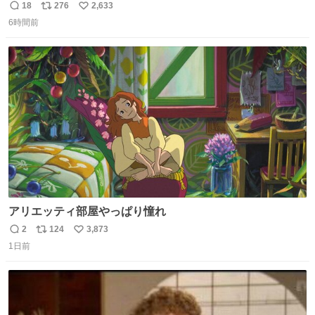
18
276
2,633
返
リ
い
6時間前
信
ポ
い
数
ス
ね
ト
数
数
アリエッティ部屋やっぱり憧れ
2
124
3,873
返
リ
い
1日前
信
ポ
い
数
ス
ね
ト
数
数