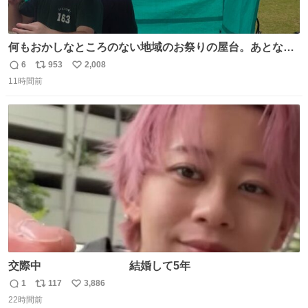
何もおかしなところのない地域のお祭りの屋台。あとなん
か割と聞き馴染みのあるBGMが流れてます #関広見まつり
6
953
2,008
返
リ
い
#関広見まつり2026
11時間前
信
ポ
い
数
ス
ね
ト
数
数
交際中 結婚して5年
1
117
3,886
返
リ
い
22時間前
信
ポ
い