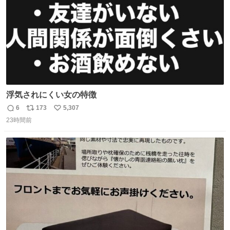
浮気されにくい女の特徴
6
173
5,307
返
リ
い
23時間前
信
ポ
い
数
ス
ね
ト
数
数