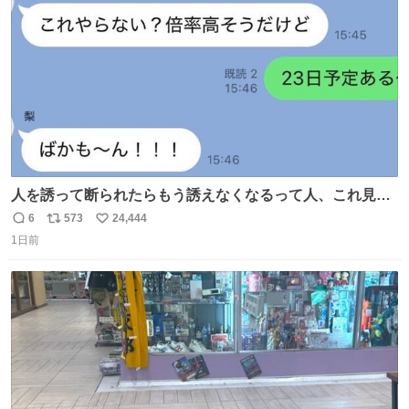
数
千kcalオーバーの食事を摂取し、増量したという。
人を誘って断られたらもう誘えなくなるって人、これ見て
元気出してほしい
6
573
24,444
返
リ
い
1日前
信
ポ
い
数
ス
ね
ト
数
数