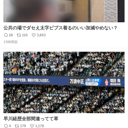
公共の場でダセえ太字ビブス着るのいい加減やめない？
28
110
3,653
返
リ
い
15時間前
信
ポ
い
数
ス
ね
ト
数
数
早川経歴全部間違ってて草
4
179
1,178