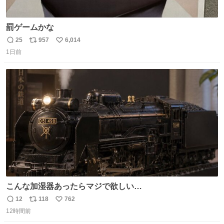
罰ゲームかな
25
957
6,014
返
リ
い
1日前
信
ポ
い
数
ス
ね
ト
数
数
こんな加湿器あったらマジで欲しい…
12
118
762
返
リ
い
12時間前
信
ポ
い