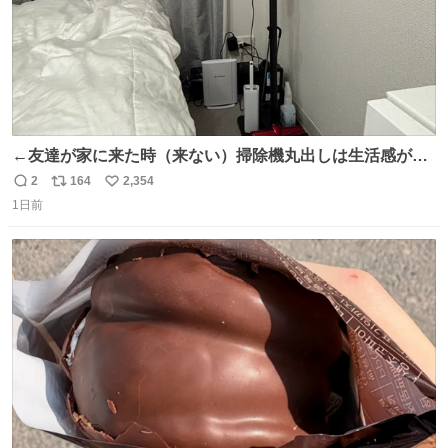
←友達が家に来た時（来ない）掃除機丸出しは生活感が出
てかっこ悪いなぁ →せや
2
164
2,354
返
リ
い
1日前
信
ポ
い
数
ス
ね
ト
数
数