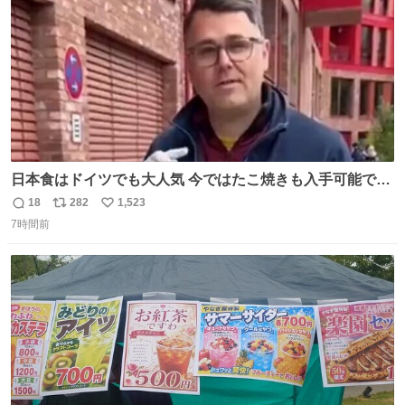
日本食はドイツでも大人気 今ではたこ焼きも入手可能です
が、🥑や🌽、ウィンナーや枝豆などが入っているオリジナ
18
282
1,523
返
リ
い
ルたこ焼きへと進化 大使館の広報課長ハインリッヒは、日
7時間前
信
ポ
い
本でたこ焼きに心奪われ、ベルリンにいたときには出店で
数
ス
ね
焼いてました👏（ええ笑顔や） #たこ焼きの日
ト
数
数