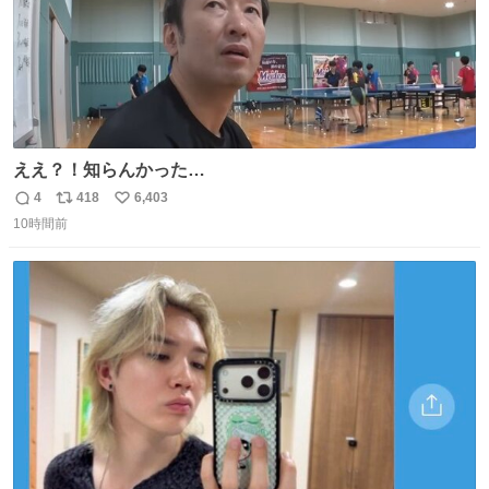
ええ？！知らんかった…
4
418
6,403
返
リ
い
10時間前
信
ポ
い
数
ス
ね
ト
数
数