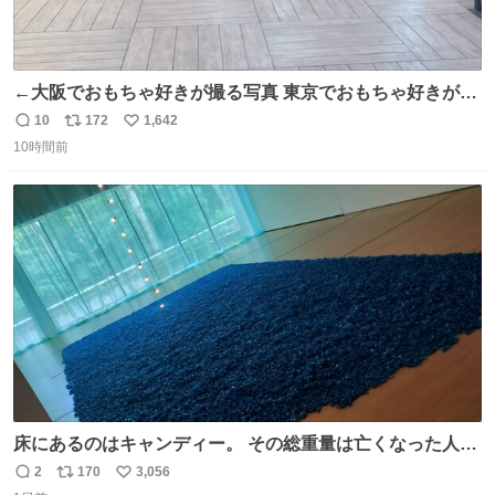
←大阪でおもちゃ好きが撮る写真 東京でおもちゃ好きが撮
る写真→
10
172
1,642
返
リ
い
10時間前
信
ポ
い
数
ス
ね
ト
数
数
床にあるのはキャンディー。 その総重量は亡くなった人と
同等の重さだそうです。 鑑賞者は一つ持ち帰れますが、亡
2
170
3,056
返
リ
い