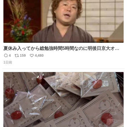
夏休み入ってから総勉強時間5時間なのに明後日京大オー
プンで今これ
4
159
4,480
返
リ
い
1日前
信
ポ
い
数
ス
ね
ト
数
数