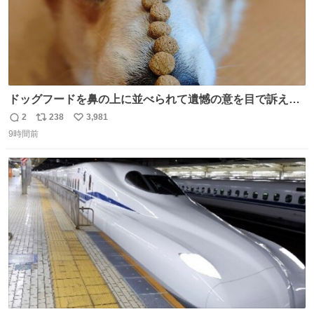
ドッグフードを鼻の上に並べられて遺憾の意を目で訴えて
くるコーギー
2
238
3,981
返
リ
い
9時間前
信
ポ
い
数
ス
ね
ト
数
数