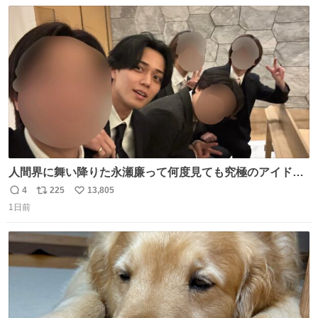
数
ス
ね
ト
数
数
人間界に舞い降りた永瀬廉って何度見ても究極のアイドル
過ぎてずっと味する。美味い。
4
225
13,805
返
リ
い
1日前
信
ポ
い
数
ス
ね
ト
数
数