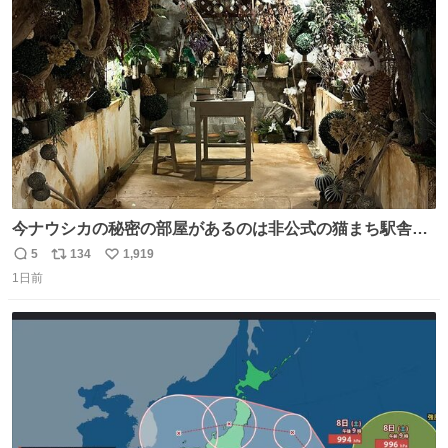
ト
数
数
今ナウシカの秘密の部屋があるのは非公式の猫まち駅舎だ
けだもんね。本物が欲しいね
5
134
1,919
返
リ
い
1日前
信
ポ
い
数
ス
ね
ト
数
数