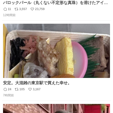
バロックパール（丸くない不定形な真珠）を溶けたアイス
や飴玉、雲、アヒルに見立ててジュエリーデザイナー、
11
3,557
23,759
返
リ
い
Ben Choi 蔡俊文さんの作品。
12時間前
信
ポ
い
instagram.com/bcjoaillerie/
数
ス
ね
ト
数
数
安定。大混雑の東京駅で買えた幸せ。
24
105
3,167
返
リ
い
7時間前
信
ポ
い
数
ス
ね
ト
数
数