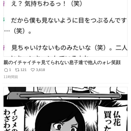
数
親のイチャイチャ見てられない息子達で他人のォレ笑顔
1
121
3,618
返
リ
い
11時間前
信
ポ
い
数
ス
ね
ト
数
数