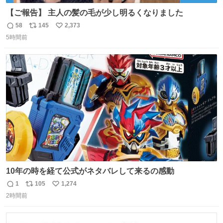
【ご報告】 主人の髪の毛が少し明るくなりました
58
145
2,373
返
リ
い
5時間前
信
ポ
い
数
ス
ね
ト
数
数
10年の時を経て公式がネタバレして来るの感動
1
105
1,274
返
リ
い
2時間前
信
ポ
い
数
ス
ね
ト
数