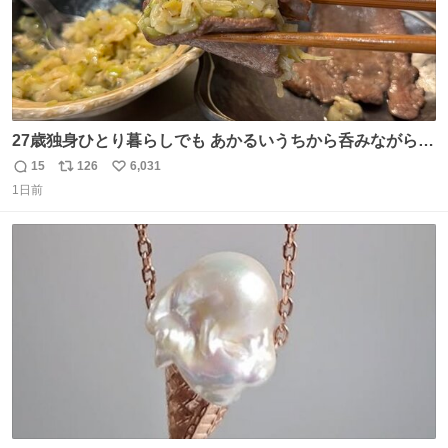
27歳独身ひとり暮らしでも あかるいうちから呑みながらキ
ッチンでひとり焼肉できてしあわせだもん՞ o̴̶̷̥ ̫ o̴̶̷̥ ՞
15
126
6,031
返
リ
い
1日前
信
ポ
い
数
ス
ね
ト
数
数