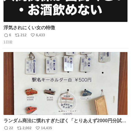
浮気されにくい女の特徴
6
212
6,433
返
リ
い
1日前
信
ポ
い
数
ス
ね
ト
数
数
ランダム商法に慣れすぎたぼく「とりあえず2000円分試し
てみるか…」 駅員さん「どれが欲しいの？」 ぼく「えっ
22
2,002
14,435
返
リ
い