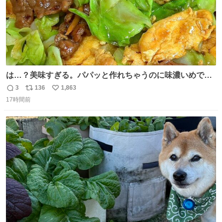
は…？美味すぎる。パパッと作れちゃうのに味濃いめで満
足感エグいの天才だろ🥹
3
136
1,863
返
リ
い
17時間前
信
ポ
い
数
ス
ね
ト
数
数