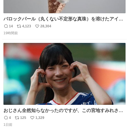
バロックパール（丸くない不定形な真珠）を溶けたアイス
や飴玉、雲、アヒルに見立ててジュエリーデザイナー、
14
4,123
28,304
返
リ
い
Ben Choi 蔡俊文さんの作品。
19時間前
信
ポ
い
instagram.com/bcjoaillerie/
数
ス
ね
ト
数
数
おじさん全然知らなかったのですが、この宮地すみれさん
（日向坂46）はマリサポだったのですね。 カメラ目線でに
4
125
1,329
返
リ
い
っこりしていただいたので撮影したものの、全然誰だか知
1日前
信
ポ
い