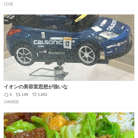
1日前
信
ポ
い
数
ス
ね
ト
数
数
イオンの美容室思想が強いな
4
149
1,852
返
リ
い
16時間前
信
ポ
い
数
ス
ね
ト
数
数