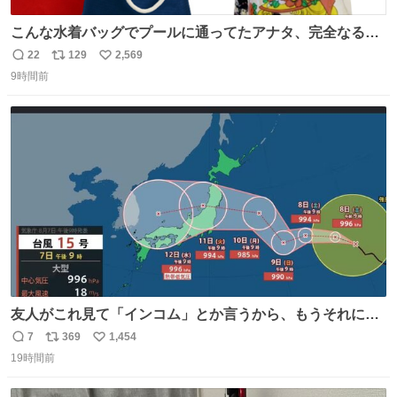
こんな水着バッグでプールに通ってたアナタ、完全なる同
世代（笑） #70年代 #80年代 #昭和レトロ
22
129
2,569
返
リ
い
9時間前
信
ポ
い
数
ス
ね
ト
数
数
友人がこれ見て「インコム」とか言うから、もうそれにし
か見えなくなっちゃった。
7
369
1,454
返
リ
い
19時間前
信
ポ
い
数
ス
ね