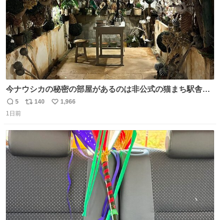
今ナウシカの秘密の部屋があるのは非公式の猫まち駅舎だ
けだもんね。本物が欲しいね
5
140
1,966
返
リ
い
1日前
信
ポ
い
数
ス
ね
ト
数
数