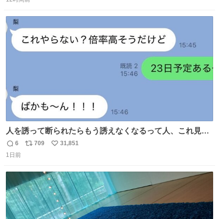
信
ポ
い
う、なんだか特別体験😉 #TRAINTRIP #東海道ルミエール
数
ス
ね
エクスプレス
ト
数
数
人を誘って断られたらもう誘えなくなるって人、これ見て
元気出してほしい
6
709
31,851
返
リ
い
1日前
信
ポ
い
数
ス
ね
ト
数
数