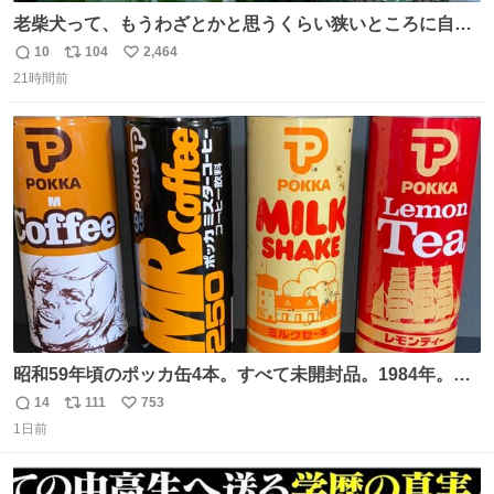
老柴犬って、もうわざとかと思うくらい狭いところに自ら
はまりにいくじゃないですか？ 今朝ガーデニングしてる飼
10
104
2,464
返
リ
い
い主の間にはまってきて、最高に可愛かった♥️
21時間前
信
ポ
い
数
ス
ね
ト
数
数
昭和59年頃のポッカ缶4本。すべて未開封品。1984年。P
マーク。昭和レトロ！
14
111
753
返
リ
い
1日前
信
ポ
い
数
ス
ね
ト
数