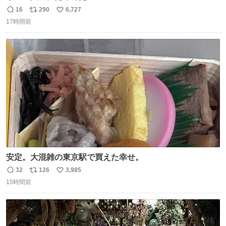
16
290
6,727
返
リ
い
17時間前
信
ポ
い
数
ス
ね
ト
数
数
安定。大混雑の東京駅で買えた幸せ。
32
126
3,985
返
リ
い
15時間前
信
ポ
い
数
ス
ね
ト
数
数