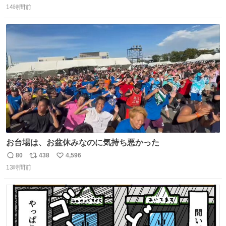
良いんですか？」 駅員さん「何が…？？」 やっぱランダム
14時間前
信
ポ
い
って悪い文化だ
数
ス
ね
わ！！！！！！！！！！！！！！！！！！！！
ト
数
数
お台場は、お盆休みなのに気持ち悪かった
80
438
4,596
返
リ
い
13時間前
信
ポ
い
数
ス
ね
ト
数
数