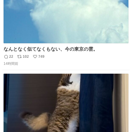
なんとなく似てなくもない、今の東京の雲。
22
102
749
返
リ
い
14時間前
信
ポ
い
数
ス
ね
ト
数
数