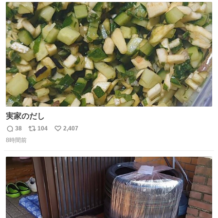
ト
数
数
実家のだし
38
104
2,407
返
リ
い
8時間前
信
ポ
い
数
ス
ね
ト
数
数