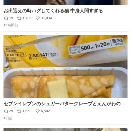
お出迎えの時ハグしてくれる猫 中身人間すぎる
19
1,706
31,834
返
リ
い
15時間前
信
ポ
い
数
ス
ね
ト
数
数
セブンイレブンのシュガーバタークレープとえんがわの寿
司を探している人へ！ シュガーバタークレープは目黒、品
29
1,650
6,582
返
リ
い
川、蒲田、渋谷、川崎、横浜、鶴見、九州の一部エリア限
1日前
信
ポ
い
定商品で8月5日に発注が終了したため店舗に置いてあると
数
ス
ね