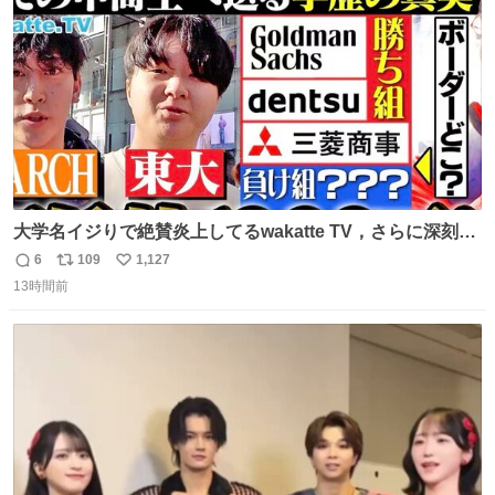
数
大学名イジりで絶賛炎上してるwakatte TV，さらに深刻な
問題はこっちでは？ ・都内の特定企業に入るのを極度に推
6
109
1,127
返
リ
い
奨し，それ以外の地域で堅実に生きるのを周縁化する ・恋
13時間前
信
ポ
い
愛にかまけ，「陽キャラ」として振る舞うのを極端に中心
数
ス
ね
化する ・院生が研究環境を求め他大学に移るのを批判する
ト
数
数
過去例↓