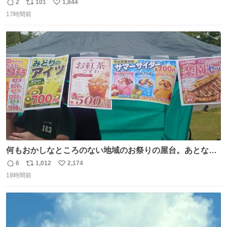
もろくて爽
2
101
1,844
返
リ
い
17時間前
信
ポ
い
数
ス
ね
ト
数
数
何もおかしなところのない地域のお祭りの屋台。あとなん
か割と聞き馴染みのあるBGMが流れてます #関広見まつり
6
1,012
2,174
返
リ
い
#関広見まつり2026
18時間前
信
ポ
い
数
ス
ね
ト
数
数