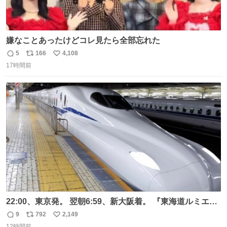
嫌なことあったけどコレ見たら全部忘れた
5
166
4,108
返
リ
い
17時間前
信
ポ
い
数
ス
ね
ト
数
数
22:00、東京発。 翌朝6:59、新大阪着。 『東海道ルミエー
ルエクスプレス』が今夜、初運行！ 岐阜羽島駅で夜を越す
9
792
2,149
返
リ
い
東海道新幹線。寝台列車じゃないのに、朝まで新幹線とい
12時間前