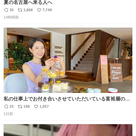
夏の名古屋へ来る人へ
30
1,868
7,749
返
リ
い
14時間前
信
ポ
い
数
ス
ね
ト
数
数
私の仕事上でお付き合いさせていただいている富裕層の社
長さん達は、こんな事しない。 こんな自慢は一切しない
25
198
1,057
返
リ
い
し、なんなら表に出てこない。 自分に自信がない半端モン
1日前
信
ポ
い
はブランドで自分を飾りキラキラ自慢をする。 #折田楓
数
ス
ね
#merchu
ト
数
数