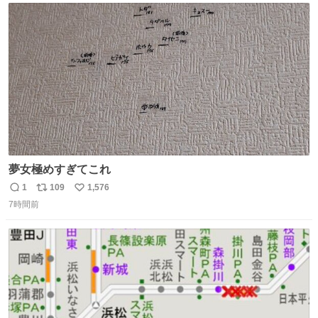
ト
数
数
夢女極めすぎてこれ
1
109
1,576
返
リ
い
7時間前
信
ポ
い
数
ス
ね
ト
数
数