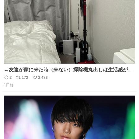
ト
数
数
←友達が家に来た時（来ない）掃除機丸出しは生活感が出
てかっこ悪いなぁ →せや
2
172
2,483
返
リ
い
1日前
信
ポ
い
数
ス
ね
ト
数
数