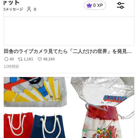
田舎のライブカメラ見てたら「二人だけの世界」を発見し
た
40
1,181
48,160
返
リ
い
12時間前
信
ポ
い
数
ス
ね
ト
数
数