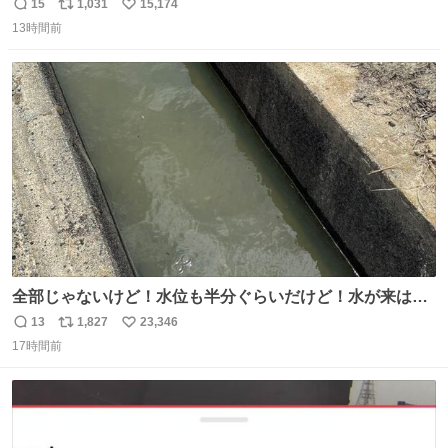
15
1,031
15,174
返
リ
い
13時間前
信
ポ
い
数
ス
ね
ト
数
数
全部じゃないけど！水位も半分ぐらいだけど！水が来はじ
めたよ！！！ 作業してくれた方々ありがとーーー
13
1,827
23,346
返
リ
い
ー！！！！！！！！！！！！！！！！！！！！！！！！！
17時間前
信
ポ
い
！
数
ス
ね
ト
数
数