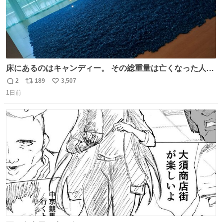
床にあるのはキャンディー。 その総重量は亡くなった人と
同等の重さだそうです。 鑑賞者は一つ持ち帰れますが、亡
2
189
3,507
返
リ
い
くなった人の一部を持ち帰っているような感覚になりまし
1日前
信
ポ
い
た。 勇気を出して口に入れたら、ハッカ味😳✨ #ポーラ美
数
ス
ね
術館
ト
数
数