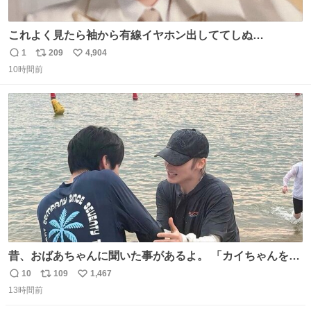
これよく見たら袖から有線イヤホン出しててしぬ
wwwwwwwwww
1
209
4,904
返
リ
い
10時間前
信
ポ
い
数
ス
ね
ト
数
数
昔、おばあちゃんに聞いた事があるよ。 「カイちゃんをい
じめると、アイツが海から上がって来るぞ。」って。
10
109
1,467
返
リ
い
13時間前
信
ポ
い
数
ス
ね