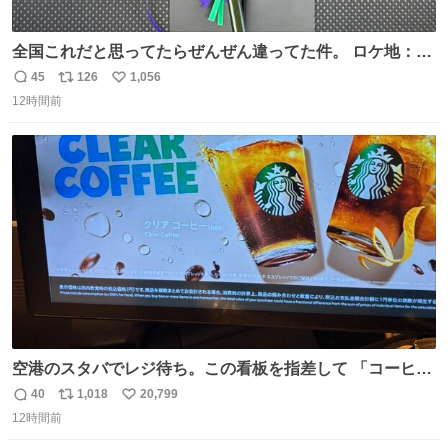
全国これだと思ってたらぜんぜん違ってた件。 ロケ地：広
島
45
126
1,056
返
リ
い
12時間前
信
ポ
い
数
ス
ね
ト
数
数
空港のスタバでレジ待ち。この看板を指差して 「コーヒー
苦手な人コーヒー飲まないよ！」て叫び続けてる子供いて
40
1,018
20,799
返
リ
い
吹き出しそうwお母さんお疲れ様です。
12時間前
信
ポ
い
数
ス
ね