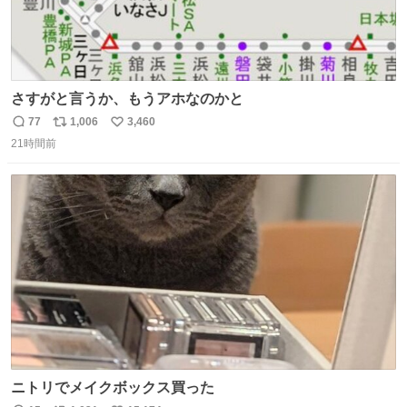
さすがと言うか、もうアホなのかと
77
1,006
3,460
返
リ
い
21時間前
信
ポ
い
数
ス
ね
ト
数
数
ニトリでメイクボックス買った