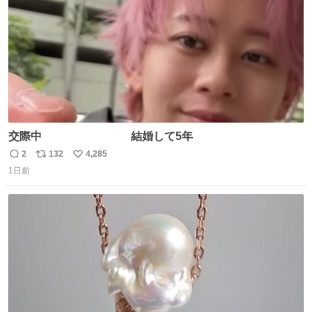
交際中 結婚して5年
2
132
4,285
返
リ
い
1日前
信
ポ
い
数
ス
ね
ト
数
数