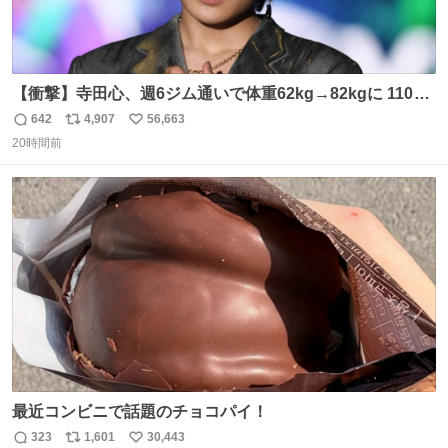
【衝撃】寺田心、週6ジム通いで体重62kg→82kgに 110kg
のベンチプレス持ち上げる姿披露
642
4,907
56,663
返
リ
い
news.livedoor.com/article/detail… 元々自重のみだった
20時間前
信
ポ
い
が、更に筋肉を大きくするためジム通いを開始。筋肉増量
数
ス
ね
のためおにぎり10個、ゼリー飲料3～4本、パスタと毎日4
ト
数
数
千kcalオーバーの食事を摂取し、増量したという。
最近コンビニで話題のチョコパイ！
323
1,601
30,443
返
リ
い