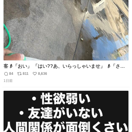
ころ少ないですが見つけたら即買いです🤩❣️
ト
数
数
客👴「おい」 「はい??あ、いらっしゃいませ」 👴「さっ
きからずっと水出しっぱなしでもったいないだろ」 「静電
84
811
8,636
返
リ
い
気を逃がし、熱くなった地面の温度を下げ、引火事故の防
1日前
信
ポ
い
止の為必要な作業です」 👴「水不足の昨今にもったいない
数
ス
ね
ことをするな!!」 それでは歌います、聞いてください 「井
ト
数
数
戸水」