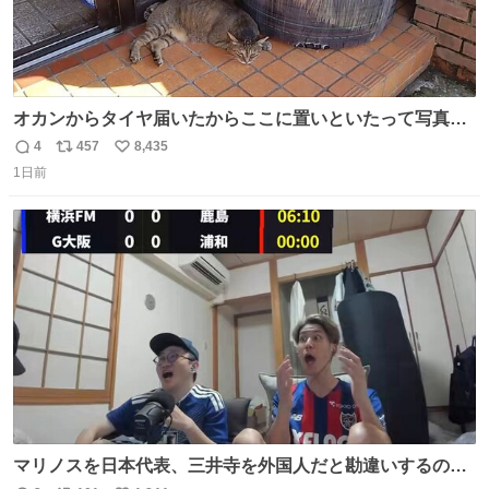
オカンからタイヤ届いたからここに置いといたって写真送
られてきたけど明らかに猫が邪魔くさそうな顔してて草
4
457
8,435
返
リ
い
1日前
信
ポ
い
数
ス
ね
ト
数
数
マリノスを日本代表、三井寺を外国人だと勘違いするのお