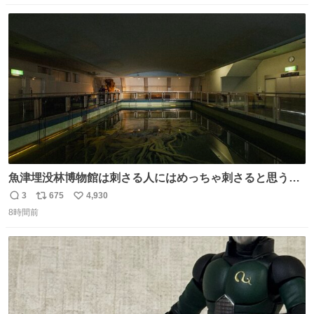
りませんでした。 マリサポらしいのでこれからは名前覚え
数
ス
ね
ます！！
ト
数
数
魚津埋没林博物館は刺さる人にはめっちゃ刺さると思う施
設 無人になった時の雰囲気が凄まじかった
3
675
4,930
返
リ
い
8時間前
信
ポ
い
数
ス
ね
ト
数
数